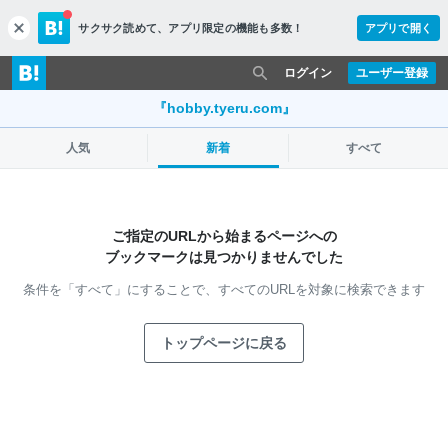
サクサク読めて、
アプリ限定の機能も多数！
アプリで開く
c
l
o
ログイン
ユーザー登録
s
e
『hobby.tyeru.com』
人気
新着
すべて
ご指定のURLから始まるページへの
ブックマークは見つかりませんでした
条件を「すべて」にすることで、
すべてのURLを対象に検索できます
トップページに戻る