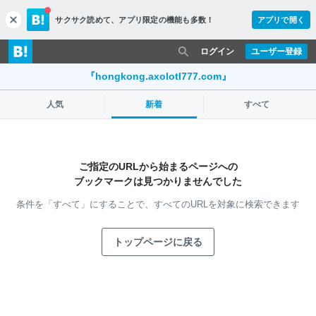
サクサク読めて、
アプリ限定の機能も多数！
アプリで開く
c
l
o
ログイン
ユーザー登録
s
e
『hongkong.axolotl777.com』
人気
新着
すべて
ご指定のURLから始まるページへの
ブックマークは見つかりませんでした
条件を「すべて」にすることで、
すべてのURLを対象に検索できます
トップページに戻る