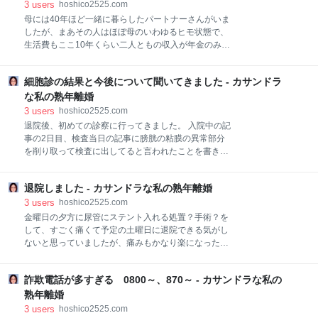
こと。 異形上皮は前癌状態で癌になるかも知れないも
3
users
hoshico2525.com
の。 また採取した尿もこれまでは陰性だったのが今回
母には40年ほど一緒に暮らしたパートナーさんがいま
はクラスⅢbという擬陽性でやや悪性に近い状態とか。
したが、まあその人はほぼ母のいわゆるヒモ状態で、
ということで、今後どうするかを決めなくてはならな
生活費もここ10年くらい二人ともの収入が年金のみに
くなりました。 ①CTなどを定期的に行ってもっと癌
なるまでは母が全部出していました。 30年ほど前に立
の疑いが出てくるか経過観察する ただしこの場合、腎
て替えた家のローンももちろん母が全部払って、その
盂尿管がんは進行が早く予後の悪いがんなので癌と分
細胞診の結果と今後について聞いてきました - カサンドラ
人は全く払っていません。 母の入院費なども私がモラ
かった時にはリンパ節転移などをしている可能性もで
夫と別居して生活費のやりくりが大変になるまでは私
な私の熟年離婚
てくる ②少しでも癌の可能性があるのなら、癌が
が払っていましたし、母の葬儀や法事などの費用もパ
3
users
hoshico2525.com
ートナーさんは1円たりとも出していません。 でも、
退院後、初めての診察に行ってきました。 入院中の記
自分は母の夫であるという感覚。 家は自分の家。 私は
事の2日目、検査当日の記事に膀胱の粘膜の異常部分
娘同然。 そう思っているんですね。 家を出ていくつも
を削り取って検査に出してると言われたことを書きま
りは全くないでしょう。 そして自分が病気をした時や
した。 hoshico2525.com 今回はその結果とそれによ
老後の面倒、葬儀は私がすると思っているようです。
りこれからどう進めるのかという話。 膀胱の細胞は結
私は長い付き合いとはいえ、親だと思ったこともない
退院しました - カサンドラな私の熟年離婚
果「膀胱癌low gradeの疑いあり」という結果でした。
し晩年の母の面倒を見てもらったことは感謝していま
・・・「疑いあり」ってそのための細胞診じゃない
3
users
hoshico2525.com
すが、今後の面倒を見る気もなく出来れば家からも早
の？ で、「それはどうやったら癌かどうかはっきり分
金曜日の夕方に尿管にステント入れる処置？手術？を
めに出て
かるんですか？」と聞いたらなんと「分かりません。
して、すごく痛くて予定の土曜日に退院できる気がし
今はこれしか情報がないから。」 なんか釈然としませ
ないと思っていましたが、痛みもかなり楽になったこ
んが、疑いがあるというところまでしか今の段階では
ともあり、ドクターよりOKが出て、土曜日の昼前に退
分からないのだそう。 low gradeというのは悪性度が
院しました。 でも血尿がずっと続いているので多分そ
低くて転移しにくいという意味のようです。 その他前
詐欺電話が多すぎる 0800～、870～ - カサンドラな私の
のせいかと思うけど、なんかフラフラするので帰宅後
回の検査では尿管中から直接採取した尿中にも癌細胞
は少しゆっくりしました。 気が向いた時しか家事の手
熟年離婚
は出てないし、尿管の中の造影検査でも明らかに怪し
伝いをしてくれない娘も少しは気をつかって色々やっ
3
users
hoshico2525.com
いというものはなかったそうなので