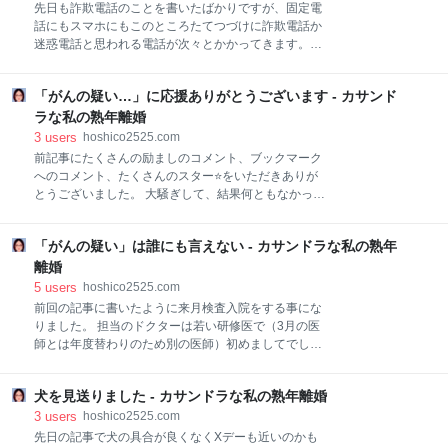
てくれたし、息子が来ていてくれたのもありがたかっ
先日も詐欺電話のことを書いたばかりですが、固定電
た。 思ったよりも検査がハードで本当に病人になった
話にもスマホにもこのところたてつづけに詐欺電話か
感じで帰ることに。 しかもステントが入っているのが
迷惑電話と思われる電話が次々とかかってきます。
とても気持ち悪い。 ココにあります感が強く
08007770319は九州電力を名乗る詐欺？口コミも - カ
て・・・。 時々少し痛いし、激しい運動をしたら尿管
サンドラな私の熟年離婚 やはりアトランダムにかけて
とステントがこすれて血尿とか熱が出るかもと言われ
「がんの疑い…」に応援ありがとうございます - カサンド
るだけではなく、個人情報が洩れて両方にかかってく
てるので、ちょっと怖い。 整形外科で腰痛の治療の整
るのかなあとか思います。 このスマホの着信履歴のス
ラな私の熟年離婚
体っぽいリハビリ受けてるけどしばらくお休みしよう
クショなんかホントなにこれ？って感じですよね。 ズ
3
users
hoshico2525.com
かな。 筋膜はがしとかグ
ラーっと。 いちばん上はカード会社からだったような
前記事にたくさんの励ましのコメント、ブックマーク
のでおそらく保険の案内かなんかだったのでしょう。
へのコメント、たくさんのスター⭐️をいただきありが
このスクショのあともアレコレかかってきたりします
とうございました。 大騒ぎして、結果何ともなかった
が出てません。 08002229787 08007770319
らしたら恥ずかしいなとか思ったりしました。(笑) ま
08003001120 87002901096 08002229787 これは調
ぁ、その可能性は限りなく低いですが、検査はとって
べると「auファイナンシャルパートナー」と出てきま
「がんの疑い」は誰にも言えない - カサンドラな私の熟年
も小さい器具で組織を取らなければならず、凸凹して
す。 でもauのちゃんとした奴じゃなくてワンギリがあ
いるものはつまみやすいけど、私のツルンとしている
離婚
っ
壁は取りにくくて取れないこともあり分からなかった
5
users
hoshico2525.com
という事はあるそうです。 その場合はまたしばらくし
前回の記事に書いたように来月検査入院をする事にな
てから同じ検査するって。 いや〜、それならちやんと
りました。 担当のドクターは若い研修医で（3月の医
一回で取って欲しいわぁ。 私に疑われている腎盂がん
師とは年度替わりのため別の医師）初めましてでした
は予後の悪いがんのようですが、最も初期の上皮のみ
が、すごく言葉を選んで私がショックを受けないよう
にある場合は5年生存率も80%くらいあるようです。
な感じで検査結果と次の段階の検査が必要な事を説明
またコメントで手術後長く再発もなくお元気な方も何
犬を見送りました - カサンドラな私の熟年離婚
してくれました。 でも、それってやっぱり言葉が遠回
人もいらして心強い気持ちになりました。 本当にみな
しなだけで、癌を確定させるための検査のようなの
3
users
hoshico2525.com
さまありがとうございます。 愛犬の膀胱癌が見つかっ
で、治療を始める前に必要な検査ってことのようで
先日の記事で犬の具合が良くなくXデーも近いのかも
た事により