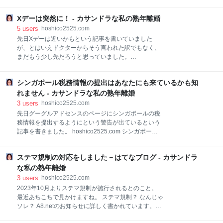
に対応することもできました。 熱はなさそうなので測
良い形で見送ることが出来ました。 このブログを読ん
りませんでした。 で、今朝起きる時に大分良くなって
でくださっているみなさまからもたくさんのスターや
きた感じもあったので、念のために熱を測ってみると
Xデーは突然に！ - カサンドラな私の熟年離婚
ブックマークとSNSにメッセージをいただき本当にあ
38.1℃！ うそ？ 夕方からのパート、夜の勤務は2人な
りがとうございました。 斎場のスタッフの方からの指
5
users
hoshico2525.com
ので休んだら代わりに誰かに来てもらわないといけま
示通りに動けば良かったので助かりましたが、こちら
先日Xデーは近いかもという記事を書いていました
せん。 しかももう1人の人も昨日から熱で休んでいま
が聞き漏らしたのか分からなかったことも多少あり、
が、とはいえドクターからそう言われた訳でもなく、
す。
尋ねてみて慌てたみたいなこともありました。 1番焦
まだもう少し先だろうと思っていました。
ったのはお坊さんへのお布施も金額が決まっていたの
hoshico2525.com 昨日の朝病院から電話があり呼吸が
で斎場の方で準備してお渡ししてもらえるのか？と前
停止しているのですぐにきて欲しいとの事。 一昨日面
日に確認してみたら「袋をご準備しますのでお金を入
シンガポール税務情報の提出はあなたにも来ているかも知
会に行ったら呼吸が苦しそう(肺炎だったので)とは思
れて葬儀の前にお坊様にお渡しください」と言われた
ったもののお風呂にも入れてもらっていたし、酸素マ
れません - カサンドラな私の熟年離婚
こと。 お坊さんはここでは長くなるので詳細は割愛し
スクごしで聞き取りにくいけど喋ったりしてました。
3
users
hoshico2525.com
ますが、斎場の方で葬儀の時だけお願いできる方を手
病状自体そこまで緊迫してなかったようで、モニター
先日グーグルアドセンスのページにシンガポールの税
配(
も付けられておらず、朝6時ごろ看護師さんが行った
務情報を提出するようにという警告が出ているという
時には普通に寝ていて、8時頃行ったら呼吸が止まっ
記事を書きました。 hoshico2525.com シンガポール
ていたという…。 なので一人で逝かせてしまいまし
税務情報提出の警告 シンガポール税務情報の提出が求
た。 私と母のパートナーさんが駆けつけてから土曜日
められているかどうかの確認手順 住民票が必要かどう
だったので主治医ではなく当直医に死亡の確認をして
ステマ規制の対応をしました－はてなブログ - カサンドラ
か事前に確認 シンガポール税務情報提出の警告 私はグ
もらいました。 もしもの時に何も分からなかったら戸
ーグルアドセンスのホーム画面の残高の右の縦に並ぶ
な私の熟年離婚
惑うと思いAmazonで「身近な人が亡くなった時の手
点のところからお支払いページを表示したら赤い警告
3
users
hoshico2525.com
続き」みたい
がありました。 ⇩ ですがX（Twitter）を見ていたらそ
2023年10月よりステマ規制が施行されるとのこと。
こに出ていなくても実は提出を求められている場合が
最近あちこちで見かけますね。 ステマ規制？ なんじゃ
あるという書き込みを見ました。 その確認手順をお知
ソレ？ A8.netのお知らせに詳しく書かれています。
らせします。 シンガポール税務情報の提出が求められ
a8pr.jp 2023年10月1日より、「一般消費者が事業者の
ているかどうかの確認手順 お支払いページの下の方の