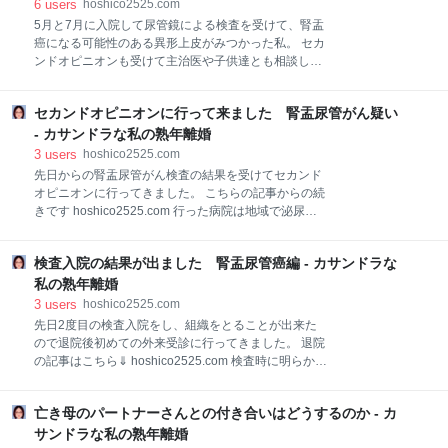
の1割も食べる事が出来ませんでした。 でも容赦なく
し、食べても吐いてしまいます。 これでも順調に回復
6
users
hoshico2525.com
次の食事がやってくる。 「もう？」 看護師さんも「無
しているようなのでありがたいですが、帝王切開の人
5月と7月に入院して尿管鏡による検査を受けて、腎盂
理しなくて良いですよ」と言ってくれてるし、自分で
とか尊敬する〜。 これに赤ちゃんのお世話があるんで
癌になる可能性のある異形上皮がみつかった私。 セカ
も無理はし
しょ。 若いからかな。 私はムリやな〜。 明日はもう
ンドオピニオンも受けて主治医や子供達とも相談し
少し元気になるぞ。 またすぐにご飯と長い夜がやって
て、今のうちに左の腎臓と尿管を摘出することに決め
くる。 ※ブックマークの方にもたくさんの暖かいメッ
ました。 そして、いよいよ明日がその手術の日となり
セージありがとうございます😊
セカンドオピニオンに行って来ました 腎盂尿管がん疑い
ました。 なんか数週間前からの体調不良と足の紫斑で
血管炎というのが分かり、血管炎は腎臓が悪くなる事
- カサンドラな私の熟年離婚
もあると言うので、このまま片方腎臓取っちゃって良
3
users
hoshico2525.com
いのかなって不安もありますが、癌になりそうなのを
先日からの腎盂尿管がん検査の結果を受けてセカンド
ほっとく訳にもいかない。 そして腎臓摘出してみてく
オピニオンに行ってきました。 こちらの記事からの続
まなく調べたらやはり癌もあったと言う場合もあるの
きです hoshico2525.com 行った病院は地域で泌尿器
です。 その時は「今のうちに取って良かったな」って
系の病気の治療実績が一番のところ。 大学病院やがん
なるし、癌なんて全然なかったなら今後癌になるリス
センターではないことが最初ビックリでしたが、遠く
クは少ない感じて良かったってなると考えています。
検査入院の結果が出ました 腎盂尿管癌編 - カサンドラな
からも患者さんが来ているようです。 そこの名誉院長
正直、怖いです。 説明を聞けば聞くほどに怖い。 10
によるセカンドオピニオンを受けました。 結局のとこ
私の熟年離婚
万人に1人とかいうリスクもその1人にならないとは限
ろ、どのデータを見てもハッキリと癌とは言えない。
3
users
hoshico2525.com
らないしね。(
そのため今後の治療方針としてこれが良いと言い切れ
先日2度目の検査入院をし、組織をとることが出来た
るものはない。 でも、異形上皮はあるので、癌の疑い
ので退院後初めての外来受診に行ってきました。 退院
またはこれから癌になる可能性があることは間違いな
の記事はこちら⇓ hoshico2525.com 検査時に明らかに
い。 前回の記事で4つの選択肢の中から選ばないとい
癌という感じではなかったという主治医の言葉に少し
けなことを書いていましたが、まあ予想通り、「もう
安心していたのですが、結果はまたまたハッキリとし
一度今までの検査と同じ検査（尿管鏡）を受ける」と
亡き母のパートナーさんとの付き合いはどうするのか - カ
ない感じ。（前回膀胱の組織の時もハッキリしなかっ
「怪しい部位をレーザーで焼く」は消えました。 あと
た） 組織の検査で異形上皮という細胞が見られたとの
サンドラな私の熟年離婚
は「3カ月おきにCTなどの検査で経過を観察して怪