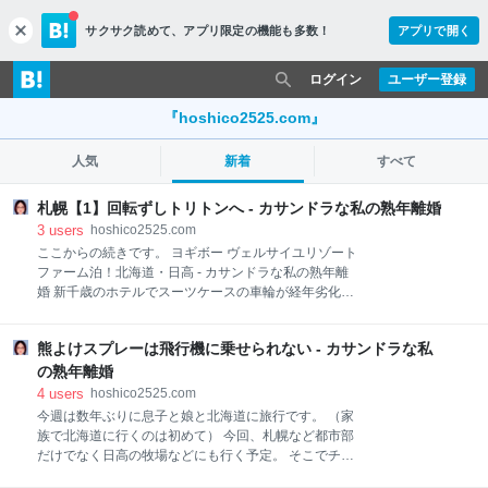
サクサク読めて、
アプリ限定の機能も多数！
アプリで開く
c
l
o
ログイン
ユーザー登録
s
e
『hoshico2525.com』
人気
新着
すべて
札幌【1】回転ずしトリトンへ - カサンドラな私の熟年離婚
3
users
hoshico2525.com
ここからの続きです。 ヨギボー ヴェルサイユリゾート
ファーム泊！北海道・日高 - カサンドラな私の熟年離
婚 新千歳のホテルでスーツケースの車輪が経年劣化で
ポロリと半分壊れてしまったので、車で移動の時はま
あ良かったけど、電車で札幌へ、その後ホテルへと歩
熊よけスプレーは飛行機に乗せられない - カサンドラな私
いていくのが不安でした。 でも、スーツケースを転が
せないほどの支障はない感じ。 息子がJRの駅から徒歩
の熟年離婚
3分ということと、お値段で選んだホテルは、全然3分
4
users
hoshico2525.com
ではありませんでした。 少なくとも10分はかかった。
今週は数年ぶりに息子と娘と北海道に旅行です。 （家
（多分掲載サイトの情報が間違っていた） 『リージョ
族で北海道に行くのは初めて） 今回、札幌など都市部
ニア by クインテッサ 札幌駅前』 雨がちょうど降って
だけでなく日高の牧場などにも行く予定。 そこでチラ
いなくて良かったです。 そして部屋に入ると「狭
ッと頭をよぎるのが最近話題になることが多い熊の