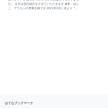
今も下がっていません。 少なくと
にしては結構な金額を費やしていましたし、もう多分
た。 まずは自己紹介をさせていただきます ★私、ほし
私は結婚しないだろうと思っていたので、それまで使
こ アラカンの専業主婦です 2021年3月に夫より『離
っていた初心者用に近い楽器から、もう少し良いもの
婚』を言い渡されました。 「なぜ私が？」という怒り
に買い替えたりしたので貯金はあまり多くはありませ
が込みあがりましたが、その『離婚』という二文字
んでした。 また、少し前に建て替えた自宅のローンを
は、約25年になる結婚生活の割と早い時期から常に私
母と2人で払うように組んでいたので厳しいお財布事
の頭の中にありましたので、むしろあちらから言われ
情でした。 ウシ夫の方は親からもらった定期預金以外
たことは有利に離婚できるチャンスなのかもと思うよ
は前述の通り、借金がある状態でした。 その記事
うになりました。 2021年10月半ばより夫はほぼ帰宅
しなくなり只今別居状態です。 私は少しずつ離婚に必
要な情報を集め準備を進めています。 ★夫、私より少
し年下のサラリーマンです いわゆるモラ夫ですがここ
では「ウシ夫」と呼びます。 いつも寝っ転がって口を
ムシャムシャ動かして何か食べているからです。 （ウ
シさんごめんなさい） 2020年3月、それまで勤めてい
た大企業を早期退職し（正確に言えばすこしニ
はてなブックマーク