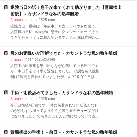
時間は軽くかかるだろうと。 ところが、掲示板のあと
なっていないかどうか（合併症で悪くなる可能性あ
3人の番号に私の番号が出たのは20分後ぐらい、順番
退院当日の話！息子が来てくれて助かりました【腎臓摘出
り）今後経過観察しましょうといった感じ。 でも、退
待ちを始めてから6～7人目、「割と早いじゃん」と思
院後も血液検査でCRP（炎症の値）は正常まで下がら
術後】 - カサンドラな私の熟年離婚
いました。 そしていよいよ次が私の番。 呼び出しの番
ないままだし、なんとなくスッキリせず怠い。 これこ
5
users
hoshico2525.com
号が出るの
のまま様子見でよいのか気になっていたところに、先
退院当日、退院は「午前中」と言うアバウトな感じ。
日のパート復帰で筋肉痛や具合が悪くなったりしたこ
入院費の支払いのために息子にクレジットカード持っ
とで、皮膚だけでなくもっと総合的に血管炎を診ても
てきてもらうように頼んでいます。 わが家は病院から
らいたいと思ってクリニックを探しました。 そのなか
車で10分弱と近いのですが、交通の便はあまり良くな
でグーグルマップの評価がとても良くて、Goodドクタ
い。 息子には退院のタイミングで会計に行ってみてか
ーだかベストドクターとかいうのに何年も連続で選ば
母のお粥嫌いが理解できた - カサンドラな私の熟年離婚
ら来てもらうかどうかを連絡しようと思っていまし
れているというクリニックに行ってみることにしまし
た。 というのも、これまでに2回検査入院をしてい
3
users
hoshico2525.com
た。 でも予想に反して、私はこのドクターはちょっと
て、どちらも退院したのが土曜日。 通常の窓口は閉ま
入院中の出来事を思い出しながら書いている途中です
合わないなと思いま
っていて、自動精算機と休日用の窓口があります。 1
が、本日予定より早く退院しました。 順調なら入院期
回目の退院の時は直前に退院が決まったため、会計の
間は2週間と言われていましたが、ん？10泊11日は何
機械に診察券を入れましたが、機械では会計できない
日間？まぁとにかく短くて帰ってくる事が出来まし
メッセージ。 窓口に行くとまだ計算が出来ていないの
た。 まだ傷は痛いし、少し動くとハアハアいうし、復
で次回の診察日に併せて請求しますとのこと。 2回目
手術・術後舐めてました - カサンドラな私の熟年離婚
活までは時間かかりそうですけど、内臓をとってわず
の時は夫が退職したタイミングだったので次の保険証
か10日程度でこれだけ動ければOKなんだと思いま
3
users
hoshico2525.com
への切り替え中で保険の確認ができない状態。 そのた
す。 また時系列の記事に詳しく書くつもりです。 さて
今日は術後4日目です。 体に装着されていた色んなも
め預り金として現金10万円を払って退院するように事
今日は食事の話です。 手術の翌々日から食事が始まり
のが少しずつ減ってようやく点滴と尿のチューブだけ
務の方から言わ
ました。 重湯からです。 でもずっと食べてなかった
になりました。 でもまだほとんど横になっていて座っ
し、胃が変な感じもしていて全く食べたくありません
たり歩いたりしたら、全力疾走した後みたいにハアハ
でした。 食事が出来るようにならないと点滴が外され
アなります。 暇だけどスマホを長時間見たりもまだ出
ないので一応少しでも食べようとしたのですが、全体
腎臓摘出の手術！－前日－ - カサンドラな私の熟年離婚
来ません。 ご飯がいちばんの苦行です。 全然食欲ない