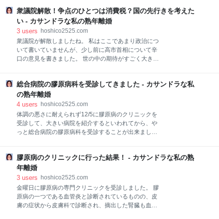
っ！」が第一印象。（失礼） ベッドは広めで、大きい
話。 特に北海道の熊はヒグマ。 出会ったらアウトかな
方のベッドには枕が2個。 娘と二人で寝ることになり
衆議院解散！争点のひとつは消費税？国の先行きを考えた
と・・・。 でも、お守りがわりに熊スプレーを持って
ます。 その二つのベッドと大きなソファが窓際にあり
行っておけば気休めにはなるかなって思って探すこと
い - カサンドラな私の熟年離婚
（4人の時は簡易ベッドになる）、スーツケース
にしました。 ネットで買うか、モンベルなどのアウト
3
users
hoshico2525.com
ドアのショップ。 息子が高校生の時山岳部だったので
衆議院が解散しましたね。 私はここであまり政治につ
モンベルへはよく行きました。 その時に熊よけスプレ
いて書いていませんが、少し前に高市首相について辛
ーを見かけたことがあります。 でも、そのモンベルは
口の意見を書きました。 世の中の期待がすごく大きい
ショッピングモールの建て替え中のため今はありませ
けれど、私は手放しでは喜べないと。 しっかり見て行
ん。 他に最寄りの店舗はどこ？ チェックして翌日にで
きたいと。 でも、精力的に？色々と取り組んでいるよ
も行くつもりでした。 スプレーなので飛行機どうだっ
総合病院の膠原病科を受診してきました - カサンドラな私
うに見えることに、心のどこかでは私の思いとは裏腹
け？ 国内線なら問題ない？ と、その後で飛行機持ち込
に高市さんになって良くなってきてるじゃんってなっ
の熟年離婚
みの検索をしたところ、ＮＧと判明しました。 たしか
て欲しい気持ちもありました。 そんな中での衆議院の
4
users
hoshico2525.com
に
解散！（早っ） 理由もなんか後付けで、結局今なら自
体調の悪さに耐えられず12/5に膠原病のクリニックを
民党が勝利できると思ったんじゃ？みたいな・・・。
受診して、大きい病院を紹介するといわれてから、や
ガッカリしました。 今のままやれるところまでやれば
っと総合病院の膠原病科を受診することが出来まし
良かったんじゃないの？ しかも今の時期に選挙するの
た。 総合受付から膠原病科の受付へ行きました。 そこ
って雪国では看板立てるのも大変。 雪の中選挙会場に
で「今日担当の○○先生は予約患者さんが多いので本日
行くのも大変。 また受験シーズン真っただ中で、選挙
膠原病のクリニックに行った結果！ - カサンドラな私の熟
お待たせすることになります。ご了承ください。」と
の音声などで受験生が大切な試験の時に影響を受ける
言われましたが、それは覚悟の上だったので「はい」
年離婚
のではという懸念があるようです。 ある大学では例年
と答えて診察室の前で待ちました。 10月に近くの皮膚
3
users
hoshico2525.com
禁止して
科で血管炎と思われるので総合病院の皮膚科を紹介し
金曜日に膠原病の専門クリニックを受診しました。 膠
ます、と言われて同じ総合病院にかかった時には、そ
原病の一つである血管炎と診断されているものの、皮
の後手術予定の泌尿器科にも回されたこともあり６時
膚の症状から皮膚科で診断され、摘出した腎臓も血管
間コースだったので、そこまではないにしても２～３
炎の状態だったと言われただけで、あとは腎臓が悪く