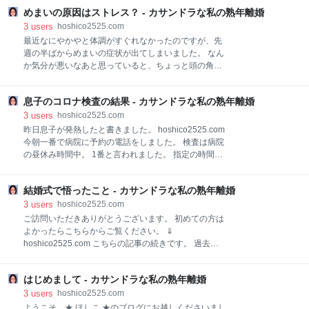
表示であることを判別することが困難である表示」
設定のところの「設定を管理する」を開きます。 する
めまいの原因はストレス？ - カサンドラな私の熟年離婚
は、 一般消費者による自主的かつ合理的な選択を阻害
と「お支払いプロファイル」の下の方にシンガポール
するおそれがある不当な表示として、 景品表示法の規
3
users
hoshico2525.com
の税務情報というところがあると思いま
制対象となります（通称：ステマ規制） 引用：A8.net
最近なにやかやと体調がすぐれなかったのですが、先
広告を貼っているブログや記事にはちゃんと表示をし
週の半ばからめまいの症状が出てしまいました。 なん
ないといけないという事のようです。 ステマとはステ
か気分が悪いなあと思っていると、ちょっと頭の角度
ルスマーケティングのことです。 これはアフィリエイ
を変えたらグルグル目が回って気持ち悪くて吐きそう
ト広告も対象ということなので、私もやらねばと重い
になり、ベッドに倒れこむようにして寝ました。 トイ
腰をあげました。 何だか面倒くさそう。 WordPressへ
息子のコロナ検査の結果 - カサンドラな私の熟年離婚
レ以外は起き上がれません。 翌朝も母のデイサービス
の対応の記事はたくさん出回っていますが、はてなブ
の支度に行くことができず、近所の親戚にお願いしま
3
users
hoshico2525.com
ログはどうすれば？ と思ったらちゃんと記事にしてく
した。 そしてその親戚が病院に連れて行ってくれると
昨日息子が発熱したと書きました。 hoshico2525.com
ださっている方が
言ってくれましたが、とても起き上がれずひたすら眠
今朝一番で病院に予約の電話をしました。 検査は病院
っていました。 でも早めに病院で診てもらってお薬と
の昼休み時間中。 1番と言われました。 指定の時間に
か飲まないと長引くというので夕方車で送ってもらい
行きすぐに息子だけ病院の中へ。 前回息子が発熱した
耳鼻科を受診。 聴力検査やめまいの検査を受け「良性
時は車をウシ夫（別居中のモラ夫）が使っていたの
発作性頭位めまい症」と言われました。 めまいの薬と
結婚式で悟ったこと - カサンドラな私の熟年離婚
で、発熱外来に行くのに本当に困りましたが、今回は
吐き気止めを1週間分処方してもらい帰宅。 薬だけ飲
車を使う事が出来てホント助かった。 私は車の中で待
3
users
hoshico2525.com
んでまた寝ました。 とにかく最初の2日ほどは食事も
っていました。 しばらくして息子からLINEが。 「陽
ご訪問いただきありがとうございます。 初めての方は
ほぼ摂らず水だけ飲み、普段は寝ようと思ってもすぐ
性やった」 ああ～。 ついにわが家もコロナ感染者が。
よかったらこちらからご覧ください。 ⇓
に目が覚めてし
お薬を出すので自宅で療養してくださいと言われたそ
hoshico2525.com こちらの記事の続きです。 過去記
う。 保健所から連絡が来たりもしないそうです。 もう
事となります。 ⇓ hoshico2525.com ウシ夫の急な転
普通に自分で治るまで待つしかないなら、早く5類相
勤によって結婚式より先に一緒に暮らし始めた私達
当とかにしてシオノギのお薬とか誰でももらえるよう
はじめまして - カサンドラな私の熟年離婚
は、その後結婚式を控えていました。 私は何度か転職
にしてくれればいいのに。 息子がもらったのはカロナ
しましたがいつも高くないお給料のところで働いてい
3
users
hoshico2525.com
ールだけでした。 今朝方から熱は39℃を超えていて、
ました。 趣味で音楽をやっていて、そこに私のお給料
ようこそ、★ ほしこ ★のブログにお越しくださいまし