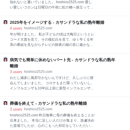
す。 これまで胃カメラで胃の粘膜を取って細胞の検査
知れないと書いていました。 hoshico2525.com 愛し
に出したり、大腸ポリープや口腔粘膜の検査も癌疑い
い愛しいコロンは日曜日の午前に虹の橋へ旅立ってし
ということでしたことがありますが、それとは全然違
まいました。 その5日ほど前までは自分でトイレシー
う感じ。 なのでもう癌宣告をされたようなもの。 とい
トまで転びながらも行って用を足していましたし、前
うか、その説明を次回家族と一緒にしても良いと言わ
2025年をイメージする - カサンドラな私の熟年離婚
日まではチュールを食べてくれていました。 最後の最
れたのですが私は自分だけで聞きますと言って先日聞
後までがんばりやの子でした。 一人で逝かせてしまう
4
users
hoshico2525.com
いてきたわけです。 で、今後の検査等のキーパーソン
ことが怖いと前記事に書いていましたが、私はコロン
年が明けました。 私が子どもの頃は大晦日というとレ
はご主人でいいですか？と言われましたが息子でお願
のその瞬間に立ち会うことが出来ていません。 前日の
コード大賞を見て、その後紅白を見て、ゆく年くる年
いしますと言いました。（
土曜日の夜くらいからこれまでとは違う感じになって
系の番組を見ながらテレビの除夜の鐘の音に厳かな気
きたので、きっともうその時は近いと思ってはいまし
分になって、「おめでとうございます」とか言いなが
た。 夜中に私が寝ている時に逝くのも怖くてとはいえ
ら眠りについていました。 年の切り替えみたいなのが
いつまで続くのかもわからないのでウトウトしながら
病気でも簡単に休めないパート先 - カサンドラな私の熟年
ハッキリして気分一新していたように思います。 昨晩
様子を見ていました。 子ども達が「明日の朝もちゃん
は事務作業をしながら年末の「ゴチになります」を見
離婚
と起きるんだよ」と言って寝たのでその約束を守って
ていつのまにか日付が変わっていました。 そういえば
3
users
hoshico2525.com
朝はぱっちりと目を開けてくれました。 なんなら前日
裏で紅白なるものもあっていたのよね、なんて後から
わたし滅多に風邪引かないんですけど、久しぶりに寝
の
思いました。 大掃除も正月準備も全くしない年の瀬で
込んでしまいました。 コロナもまだ罹っていないし、
した。 そんな年越し、幕開けではありますが、今年
インフルエンザも10年以上前に新型インフルエンザが
2025年は少しは出来るイメージを持って過ごしていこ
出たと言われた時にいち早く罹った息子からうつって
うと思っています。 歳をとって無理のきかない身体に
罹ったのが最後です。 数日前から咳が少し出ていまし
はなってきています。 そのため、無理は禁物、できる
葬儀を終えて - カサンドラな私の熟年離婚
たが、元々呼吸器疾患があって咳は出やすいからあま
範囲でゆるゆるやれば良いとそこに甘えすぎていたよ
り気にしていませんでした。 昨日の朝怠さと頭痛と腰
3
users
hoshico2525.com
うに思います。 「どうせ」とか「この程度しか」とい
痛(腰も悪い)でなかなか起きられず、予定が一件なく
hoshico2525.com 昨日無事に母の葬儀を終えることが
うイメージが
なったのでそのまままたしばらく眠りました。 すると
出来ました。 本当に近しい人だけが集まり、急遽決め
大分良くなったので母の友人がお参りに来てくれたの
た斎場でしたが、心のこもった対応をしていただいて