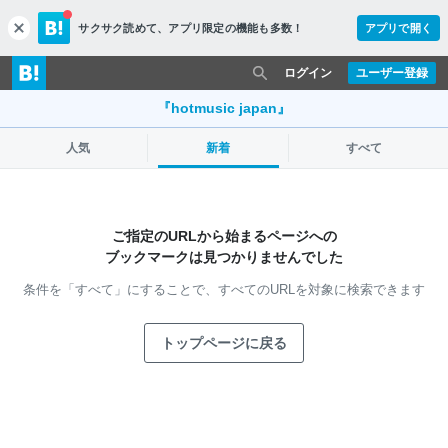
サクサク読めて、
アプリ限定の機能も多数！
アプリで開く
c
l
o
ログイン
ユーザー登録
s
e
『hotmusic japan』
人気
新着
すべて
ご指定のURLから始まるページへの
ブックマークは見つかりませんでした
条件を「すべて」にすることで、
すべてのURLを対象に検索できます
トップページに戻る