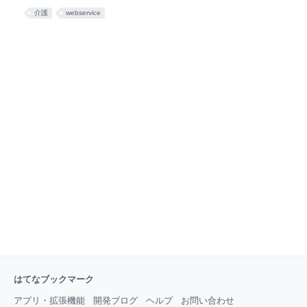
業）に移すべきと提言。「介護の人材や財源には限り
報を提供
介護
webservice
がある」とし、より専門的なサービスが必要な重度の
高齢者へ介護給付を重点化すべきと踏み込んだ。 まず
は訪問介護の掃除、洗濯、調理といった生活援助か
ら、段階的に改革を進めていく案も提示。地域の実情
に応じた市町村
はてなブックマーク
アプリ・拡張機能
開発ブログ
ヘルプ
お問い合わせ