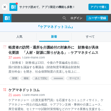
サクサク読めて、
アプリ限定の機能も多数！
アプリで開く
c
l
o
ログイン
ユーザー登録
s
e
『ケアマネドットコム』
人気
新着
すべて
軽度者の訪問・通所を介護給付の対象外に 財務省が具体
化要請 「人材・財源に限りがある」 - ケアマネタイムス
37
users
i.care-mane.com
《 財務省 》 財務省は13日、今後の予算編成を念頭に
国の財政を議論する審議会（財政制度等審議会財政制
度分科会）を開き、社会保障制度の見直しを俎上に載
せた。【Joint編集部】 介護分野では、急速な高齢化に
財政
福祉
あとで読む
oooooo
サービス
伴い給付費や保険料負担が増大していく今後を見据
え、介護報酬の合理化・適正化が必要と改めて指摘。
現役世代の減少が避けられないことも考慮し、制度の
ケアマネドットコム
持続性を確保するために「更なる改革が不可避」と強
21
users
i.care-mane.com
調した。 具体策としては、介護給付の範囲の縮小をあ
ケアマネジャー（介護支援専門員）を応援するコミュニティサイト。ケ
げた。 要介護1、2の高齢者への訪問介護と通所介護に
アマネジャー同士の悩み相談、ケアプラン文例・事例や介護ニュース、
ついて、市町村がそれぞれ運営する事業（地域支援事
厚労省通知、セミナーや試験対策情報などのケアマネ業務を支援する情