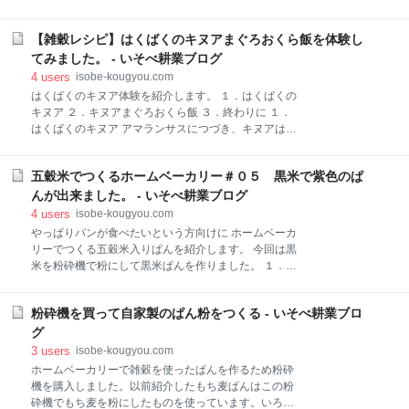
ングを紹介させて頂きました。トマトの酸味とはちみ
今回購入したのは、はじめて食べるもち麦という商品
つの甘みが程良いドレッシングで様々なサラダに使え
です。少量パックで手ごろな価格なので、お試しに購
ると思います。お好みの雑穀で作ってみるのも良いか
【雑穀レシピ】はくばくのキヌアまぐろおくら飯を体験し
入するのに良いかと思います。見た目は白米に近いサ
と思います。 スーパーで材料はそろいますので、チャ
イズと色なので食べやすいのではないかと推察されま
てみました。 - いそべ耕業ブログ
レンジしてみてください。 ★いそべ耕
す。２５ｇ×６袋が入っておりお米一合に対し一袋が
4
users
isobe-kougyou.com
目安です。 ２．まずは、もちむぎご飯 まずは基本のも
はくばくのキヌア体験を紹介します。 １．はくばくの
ち麦ごはんから、分量はパッケージに記載されていま
キヌア ２．キヌアまぐろおくら飯 ３．終わりに １．
す。薄い色がついているのが森麦です。 麦飯に近い見
はくばくのキヌア アマランサスにつづき、キヌアは南
た目でしょうか。 ３．続いて、サラダ もち麦を茹でて
米ペルーを中心としたアンデス高地で栽培れていると
サラダにします。 こちらが茹でる前のもち麦。 皮が除
いうことでこちらも日本国内では栽培されていな
かれているので見た目は白く、形も白米に近いです。
五穀米でつくるホームベーカリー＃０５ 黒米で紫色のぱ
い？？アマランサスと一緒にスーパーで購入しました
もち麦を茹でます。 茹でるともち麦が膨らみぷりぷり
ので紹介します。 ２．キヌアまぐろおくら飯 パッケー
んが出来ました。 - いそべ耕業ブログ
しています。 お好みのサラダに載せて完成です。
ジ裏側に紹介されていたレシピを作ってみました。詳
4
users
isobe-kougyou.com
しいレシピはWEBで公開されていましたのでリンクを
やっぱりパンが食べたいという方向けに ホームベーカ
張っておきます。 www.hakubaku.co.jp まぐろを漬け
リーでつくる五穀米入りぱんを紹介します。 今回は黒
込みます。 茹でたキヌアとオクラを混ぜます。 まぐろ
米を粉砕機で粉にして黒米ぱんを作りました。 １．食
を加えて混ぜ合わせて完成です。 ３．終わりに 初めて
ぱんの基本レシピに加えるだけ ２．黒米を粉砕機で粉
のキヌア体験でしたが、こちらもほぼレシピ通りに作
にする ３．パンケースに入れてスイッチON ４．約４
って納得の美味しさでした。もともとまぐろとオクラ
粉砕機を買って自家製のぱん粉をつくる - いそべ耕業ブロ
時間で焼き上がり ５．終わりに １．食ぱんの基本レシ
の組み合わせはありますが、キヌアを加えることでつ
ピに加えるだけ お持ちのホームベーカリーの基本レシ
グ
ぶつぶの食感が加わり更に美味しくなっていま
ピに黒米を追加します。 今回は強力粉を50g減らして
3
users
isobe-kougyou.com
黒米粉を50g入れました。 ※機種ごとに分量が違いま
ホームベーカリーで雑穀を使ったぱんを作るため粉砕
すので以下参考です。 材料 ①強力粉 ・・200ｇ ※
機を購入しました。以前紹介したもち麦ぱんはこの粉
通常250g ②黒米粉 ・・50g ③バター ・・10ｇ ④
砕機でもち麦を粉にしたものを使っています。いろい