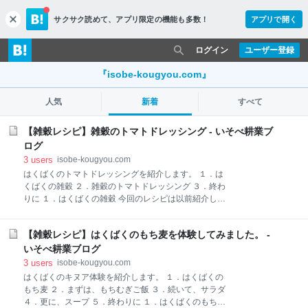
サクサク読めて、
アプリ限定の機能も多数！
アプリで開く
c
l
o
ログイン
ユーザー登録
s
e
『isobe-kougyou.com』
人気
新着
すべて
【雑穀レシピ】雑穀のトマトドレッシング - いそべ耕業ブ
ログ
3
users
isobe-kougyou.com
はくばくのトマトドレッシングを紹介します。 １．は
くばくの雑穀 ２．雑穀のトマトドレッシング ３．終わ
りに １．はくばくの雑穀 今回のレシピは以前紹介した
はくばくのアマランサスとキヌアを使ったレシピで
す。 ２．雑穀のトマトドレッシング はくばくのホーム
【雑穀レシピ】はくばくのもち麦を体験してみました。 -
ページで見つけたレシピになります。詳しいレシピは
WEBで公開されていますのでリンクを張っておきま
いそべ耕業ブログ
す。 www.hakubaku.co.jp 今回はキヌア(左）アマラン
3
users
isobe-kougyou.com
サス(右)の２つを使いました。 まずは茹でます。 材料
はくばくのキヌア体験を紹介します。 １．はくばくの
を混ぜて完成です。写真がとびすぎてすみません。
もち麦 ２．まずは、もちむぎご飯 ３．続いて、サラダ
３．終わりに 今回は、はくばくさんのトマトドレッシ
４．更に、スープ ５．終わりに １．はくばくのもち麦