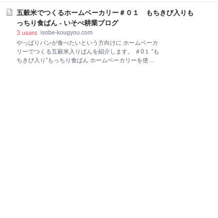
加える前にゆでておきますが、ゆでただけでは柔らか
２．黒米の効果 ３．黒米ごはんの炊き方 ４．”黒米ご
くならないので３時間以上は水につけておいてくださ
五穀米でつくるホームベーカリー＃０１ もちきび入りも
はん”の出来上がり ５．おまけ 6.終わりに １．ポリフ
い。多めにゆでて冷凍保存しておくと便利です。 ＃１
ェノールが豊富 ご覧の様に黒い種皮が特徴でポリフェ
っちり食ぱん - いそべ耕業ブログ
２で茹でる前後のもち麦を紹介しています。 i
ノールのアントシアニンによるものです。白米にまぜ
3
users
isobe-kougyou.com
て炊くと鮮やかな紫色になるためお祝い用の米に用い
やっぱりパンが食べたいという方向けに ホームベーカ
られてきました。 ２．黒米の効果 ”長寿米”とも呼ばれ
リーでつくる五穀米入りぱんを紹介します。 ＃0１ ”も
アントシアニンの抗酸化作用により老化の原因となる
ちきび入り”もっちり食ぱん ホームベーカリーを使っ
活性酵素の働きを抑制する効果があり、血圧を下げた
たことがある方は分かると思いますが、意外と簡単に
り美肌効果などがあります。 ３．黒米ごはんの炊き方
おいしいパンがお家でつくれます。 まずはいつものレ
特別なことは何もありません。 お米一合に大さじ一杯
シピにもちきびを追加してみました。 ＃0１ ”もちきび
の黒米を入れるだけです。 炊き方： ①白米一合に大
入り”もっちり食ぱん １．食ぱんの基本レシピに加え
さじ一杯の"黒米"を入れる。 ②洗米し
るだけ ２．もちきびをレンジでチン ３．パンケースに
入れてスイッチON ４．約４時間で焼き上がり ５．終
わりに １．食ぱんの基本レシピに加えるだけ お持ちの
ホームベーカリーの基本レシピにもちきびを追加しま
す。 ※機種ごとに分量が違いますので以下参考です。
材料 ①強力粉 ・・250ｇ ②バター ・・10ｇ ③砂
糖 ・・大さじ２(17g) ④スキムミルク ・・大さじ
１(6g) ⑤塩 ・・小さじ１(5g) ⑥水 ・・180ｍL ⑦
ドライイースト