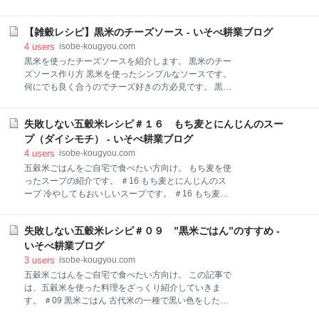
砂糖 ・・大さじ２(17g) ⑤スキムミルク ・・大さ
ろ試していますが、まだ記事に出来ていないものもあ
じ１(6g) ⑥塩 ・・小さじ１(5g) ⑦水 ・・180ｍL
りますので順次紹介させていただきます。 STEP１．
⑧ドライイースト ・・小１(2.8g) 手順 ①強力粉を通
【雑穀レシピ】黒米のチーズソース - いそべ耕業ブログ
粉砕機を買う STEP２．粉砕機到着 STEP３．粉砕機
常より50g減らし 黒米粉50gを加える。 ②材料を
で粉をつくる STEP４．ぱんを焼く STEP５．終わり
4
users
isobe-kougyou.com
に STEP１．粉砕機を買う まずは粉を用意しなければ
黒米を使ったチーズソースを紹介します。 黒米のチー
始まりません。 とりあえずAmazonで粉砕機をチェッ
ズソース作り方 黒米を使ったシンプルなソースです。
クしてパワーがありそうなものを選択、海外から送ら
何にでも良く合うのでチーズ好きの方必見です。 黒米
れてくるようで納期は約１か月かかるようでしたがと
のチーズソース作り方 １．黒米について ２．黒米を炊
りあえず注文しました。 翌日、謎のメールを受信。差
く ３．ソースをつくる ４．黒米のチーズソースの完成
出人は中国の様で来週には注文したものが届くとの内
失敗しない五穀米レシピ＃１６ もち麦とにんじんのスー
５．終わりに １．黒米について 稲の原種である古代米
容でした。一気に納期が短縮されたのでどおなってん
の一種で、黒米に含まれるアントシアニンの酸化防止
プ（ダイシモチ） - いそべ耕業ブログ
だ？？ STEP２．粉砕機到着 納期が大幅に短縮されて
効果よる老化防止や美肌効果が期待できるものです。
4
users
isobe-kougyou.com
怪しい黒い物体が到着。 開けるのに少々手
こちらのサイトが参考になりましたのでリンク紹介し
五穀米ごはんをご自宅で食べたい方向け。 もち麦を使
ます。 macaro-ni.jp ２．黒米を炊く ソースを作る前に
ったスープの紹介です。 ＃16 もち麦とにんじんのス
黒米を炊いておきます。 白米と同様に炊飯器で炊くこ
ープ 冷やしてもおいしいスープです。 ＃16 もち麦と
とが出来ますが、使用する量は少ないので余った黒米
にんじんのスープ １．にんじんとたまねぎともち麦
はリゾットなどにすると良いです。写真は黒米0.5合を
２．もち麦をゆでる ３．にんじんスープをつくる
炊いたもので水の量も通常の白米と同じです。 《黒米
失敗しない五穀米レシピ＃０９ ”黒米ごはん”のすすめ -
４．”もち麦ごはん”について ５．もち麦とにんじんの
0.5合を炊飯器で炊いたもの》 ３．ソースをつくる 今
スープの完成 ６．終わりに １．にんじんとたまねぎと
いそべ耕業ブログ
回も”雑穀をおいしく食べ
もち麦 今回はにんじんとたまねぎを使ったもち麦スー
3
users
isobe-kougyou.com
プです。 もち麦の豊富な食物繊維に加えてにんじんと
五穀米ごはんをご自宅で食べたい方向け。 この記事で
たまねぎのビタミンもとれる栄養満点スープです。 今
は、五穀米を使った料理をざっくり紹介していきま
回は甘みが多い白たまねぎを使いました。 《白たまね
す。 ＃09 黒米ごはん 古代米の一種で黒い色をしたお
ぎとにんじん》 ２．もち麦をゆでる もち麦はスープに
米です。 ＃09 黒米ごはん １．ポリフェノールが豊富