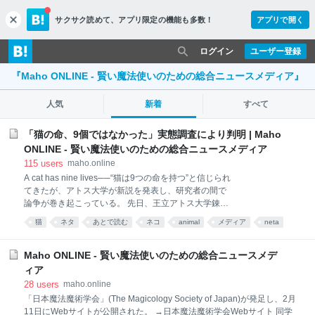
サクサク読めて、
アプリ限定の機能も多数！
アプリで開く
c
l
o
ログイン
ユーザー登録
s
『Maho ONLINE - 賢い魔法使いのための総合ニュースメディア』
e
人気
新着
すべて
「猫の命、9個ではなかった」実態調査により判明 | Maho
ONLINE - 賢い魔法使いのための総合ニュースメディア
115
users
maho.online
A cat has nine lives──“猫は9つの命を持つ”と信じられ
てきたが、アトス大学が新説を発表し、研究者の間で
論争が巻き起こっている。 先日、王立アトス大学錬金
経済学部は、猫の命は平均で64,381.5個であることを
猫
ネタ
あとで読む
ネコ
animal
メディア
neta
報告。定説である9個を遥かに上回る6万超えという数
値に、会場にはざわめきが起こった。 実態調査はマキ
フィアス・ル教授らを中心としたチームにより継続的
Maho ONLINE - 賢い魔法使いのための総合ニュースメデ
に行われ、最終的には3431匹の猫がインタビューに応
ィア
じた。動物語通訳の専門家を交え、綿密に計画された
28
users
maho.online
構造化面接によって得られたデータであり、サンプル
「日本魔法魔術学会」(The Magicology Society of Japan)が発足し、2月
数も充分に多く確度は高いという。 その衝撃的な命数
11日にWebサイトが公開された。 →日本魔法魔術学会Webサイト 同学