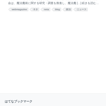
に人類種の間では論争の種となっている一方、猫族か
会は、魔法魔術に関する研究・調査を推進し、魔法魔 […] 続きを読む
らは「何万回も生きた猫なんて、一匹しか知らない
「魔除けチャレンジ」と題した動画配信が、動画配信・投稿サイト
よ」と、慎重なコメントが届いている。 (データ：王
webmagazine
ネタ
neta
blog
政治
ニュース
MahoTubeを中心に流行している。一部のアーカイブ動画は事故映像と
立アトス大学『年次報告書』78(2)より)
あとで読む
して公開が停止されている。 魔除けチャレンジは、魔族や悪魔が魔除け
を着用し、自分の耐魔力や […] 続きを読む 8日、王立アトス大学は第一
類指定禁書の魔導書『フラムマージ』が行方不明となっていると発表を
した。 同大学禁書管理課によると行方不明になっている魔導書は火炎系
魔法の専門書で意思を持っているため少しでも雑な扱いをすると開いて
[…] 続きを読む
はてなブックマーク