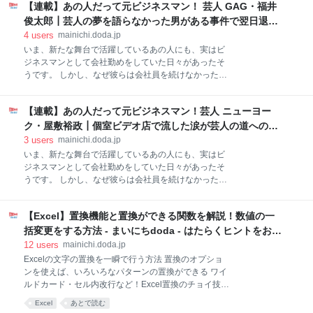
回：ネガティブ思考を吹っ飛ばすために「脳を鍛え
【連載】あの人だって元ビジネスマン！ 芸人 GAG・福井
る」？ “がんばりすきない休み方”が仕事を楽にする 王
俊太郎┃芸人の夢を語らなかった男がある事件で翌日退
道の道を行って苦労するなら、喜んで近道を使う ――
職。芸人の道へ - まいにちdoda - はたらくヒントをお届け
4
users
mainichi.doda.jp
若手ビジネスパーソンの中には、下積み時代が大事と
いま、新たな舞台で活躍しているあの人にも、実はビ
自分に言い聞かせて、セクハラやパワハラを受けても
ジネスマンとして会社勤めをしていた日々があったそ
我慢してしまったり、遅くまで残業してしまったりす
うです。 しかし、なぜ彼らは会社員を続けなかったの
る人も中にはいると思います。それはどう感じます
でしょうか。ただ単に向いていなかったのでしょう
か？ 僕はそういう理不尽なことに従ったことがあんま
か。どんなビジネスマンだったのかを訊いてみました
りないんで抵抗しますね。今の仕事でも「どういうこ
【連載】あの人だって元ビジネスマン！芸人 ニューヨー
――。 今回は、3年連続「キングオブコント」ファイ
とですかこれ？」って。それがめんどくさいって思わ
ナリストのトリオ、GAGのキーマン・福井俊太郎さん
ク・屋敷裕政┃個室ビデオ店で流した涙が芸人の道への第
れて、もう呼ば
が登場！ 「芸人になりたい」と誰にも語ったことのな
一歩 - まいにちdoda - はたらくヒントをお届け
3
users
mainichi.doda.jp
かった一介のサラリーマンがなぜ、芸人を志したので
いま、新たな舞台で活躍しているあの人にも、実はビ
しょうか。 GAG・福井俊太郎 1980年生まれ。兵庫県
ジネスマンとして会社勤めをしていた日々があったそ
出身。NSC 大阪校27期生。近畿大学経済学部卒業
うです。 しかし、なぜ彼らは会社員を続けなかったの
後、子供服メーカーに就職。約8カ月、子供服の営業
でしょうか。ただ単に彼らは向いていなかったのでし
マンとして勤める。その後、NSCに入校。2006年に
ょうか。どんなビジネスマンだったのかを訊いてみま
「GAG少年楽団（現・GAG）」を結成する。2017年
【Excel】置換機能と置換ができる関数を解説！数値の一
した――。 今回は、ニューヨーク・屋敷裕政さんが登
以降3年連続で「キングオブコント」ファイナリス
場！ 人気バラエティ番組のテレビマンとして、多忙な
括変更をする方法 - まいにちdoda - はたらくヒントをお届
ト。2019年には4位に入賞し、今注目の芸人として人
日々を経験……。そこは噂通りの業界でした。でも、
け
12
users
mainichi.doda.jp
気を
支えとなったのは数少ない同期の存在でした。 ニュー
Excelの文字の置換を一瞬で行う方法 置換のオプショ
ヨーク・屋敷裕政 1986年生まれ、三重県出身。NSC
ンを使えば、いろいろなパターンの置換ができる ワイ
東京校15期生。同志社大学経済学部卒業後、テレビ制
ルドカード・セル内改行など！Excel置換のチョイ技テ
作会社に就職し、ADとして勤務。『ネプリーグ』
クニックを紹介 特定の文字列を検索し、それを別の文
Excel
あとで読む
『ザ!鉄腕!DASH!!』など人気番組のテレビマンとして
字列に置換するSUBSTITUTE関数 SUBSTITUTE関数