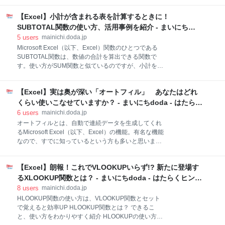
活躍するも、芸人を志してNSCに入校する。2010年に
を応用して、同時に複数の箇所を修正する ○文字目か
同校で出会った嶋佐和也とニューヨークを結成。 噂通
ら○文字目までを置換するREPLACE関数 REPLACE関
【Excel】小計が含まれる表を計算するときに！
りのテレビ業界の体育会系体質の洗礼を浴びる ――大
数の置換文字を指定しなければ、「○文字目から○文字
SUBTOTAL関数の使い方、活用事例を紹介 - まいにち
目まで削除」もできる 文字列の関数を使えば、無駄な
doda - はたらくヒントをお届け
5
users
mainichi.doda.jp
時間を減らすことができる 商品リストや顧客データ、
Microsoft Excel（以下、Excel）関数のひとつである
住所録など、データベースなどを修正したいときに使
SUBTOTAL関数は、数値の合計を算出できる関数で
えるMicrosoft Excel（以下、Excel）のテクニックをご
す。使い方がSUM関数と似ているのですが、小計を含
紹介します。たとえば、「商品コードの一部だけを変
む表やフィルターを扱う際にはSUBTOTAL関数のほう
えたい」「電話番号のハイフンを削除したい」という
が便利な場合があります。 この記事では、SUBTOTAL
とき、一つひとつ手作業で修正するのは大変ですよ
【Excel】実は奥が深い「オートフィル」 あなたはどれ
関数の使い方や活用事例などを紹介してきます。
ね。 そ
「SUM関数しか知らない」という方はぜひ参考にして
くらい使いこなせていますか？ - まいにちdoda - はたらく
みてください。 その他、Excel（エクセル）で重要な
ヒントをお届け
6
users
mainichi.doda.jp
関数一覧はこちらからチェック 合計はSUM関数だけで
オートフィルとは、自動で連続データを生成してくれ
はない！小計を簡単に計算できるSUBTOTAL関数 数の
るMicrosoft Excel（以下、Excel）の機能。有名な機能
合計を出したい時によく使われるのはSUM関数です。
なので、すでに知っているという方も多いと思いま
しかし、そのほかにSUBTOTAL関数を使って合計を算
す。ただし、オートフィルは意外と奥が深く、しっか
出する方法があります。まずはSUM関数とSUBTOTAL
りと理解して使いこなしているビジネスマンは決して
関数の違いを理解するために以下の図をご覧くださ
【Excel】朗報！これでVLOOKUPいらず!? 新たに登場す
多くはないのではないでしょうか。 そこで今回は、オ
い。表内の数字は両方とも同じですが小計・総計の計
ートフィルにまつわるいろいろなテクニックをご紹介
るXLOOKUP関数とは？ - まいにちdoda - はたらくヒント
算式が異な
します。あなたは、オートフィルについてどれぐらい
をお届け
8
users
mainichi.doda.jp
知っていますか？ オートフィルで連続データになるデ
HLOOKUP関数の使い方は、VLOOKUP関数とセット
ータの種類とは？ オートフィルは、セル上の値に対し
で覚えると効率UP HLOOKUP関数とは？ できるこ
て黒の十字マークをドラッグすることで連続データを
と、使い方をわかりやすく紹介 HLOOKUPの使い方実
生成します。連続データを作成できるデータの種類を