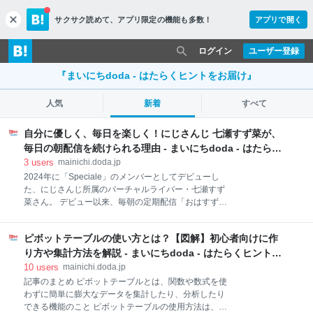
サクサク読めて、
アプリ限定の機能も多数！
アプリで開く
c
l
o
ログイン
ユーザー登録
s
e
『まいにちdoda - はたらくヒントをお届け』
人気
新着
すべて
自分に優しく、毎日を楽しく！にじさんじ 七瀬すず菜が、
毎日の朝配信を続けられる理由 - まいにちdoda - はたらく
ヒントをお届け
3
users
mainichi.doda.jp
2024年に「Speciale」のメンバーとしてデビューし
た、にじさんじ所属のバーチャルライバー・七瀬すず
菜さん。 デビュー以来、毎朝の定期配信「おはすず」
を1日も欠かさないほどのバイタリティが魅力の彼女
は、以前は会社員としてバックオフィス系の仕事に携
ピボットテーブルの使い方とは？【図解】初心者向けに作
わるなど、独特のキャリアを歩んできました。 前編で
は、会社員からライバーへと新しいフィールドに挑戦
り方や集計方法を解説 - まいにちdoda - はたらくヒントを
した背景や毎朝欠かさず配信するためのモチベーショ
お届け
10
users
mainichi.doda.jp
ンの保ち方、スケジュール管理・体調管理のコツなど
記事のまとめ ピボットテーブルとは、関数や数式を使
を伺います。 ※インタビュー後編はこちら 夢はたくさ
わずに簡単に膨大なデータを集計したり、分析したり
んあってOK！にじさんじ 七瀬すず菜が考える、自分
できる機能のこと ピボットテーブルの使用方法は、