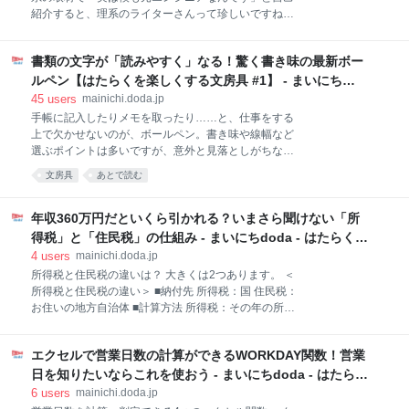
す。 ただし、Backlogには特別な運用マナーがありま
紹介すると、理系のライターさんって珍しいですね、
せん。そのため、導入にあたってはチーム内でルール
と驚かれる。さらに「新卒からIT企業に15年勤めて
を決めておくことが必要。Backlogの利便性を最大限
て」と続けると、その驚きに疑問が混ざる。どうして
に発揮するためには、チーム内でルールを徹底してお
書類の文字が「読みやすく」なる！驚く書き味の最新ボー
ライターになったんですか？ そのたび「ちょっと体を
くことが肝要だと言えます。 一気に課題を入力する
壊しまして……」と答えていた。IT企業には激務のイ
ルペン【はたらくを楽しくする文房具 #1】 - まいにち
Backlogでは、プロジェクトに関わるチームのタス
メージがある。「あ～（察し）」という感じになっ
doda - はたらくヒントをお届け
45
users
mainichi.doda.jp
て、ふんわりと会話は着地する。そして心が少し痛
手帳に記入したりメモを取ったり……と、仕事をする
む。ウソをついてしまっているから。 でもこの際、正
上で欠かせないのが、ボールペン。書き味や線幅など
直に言ってしまおう。壊れたのは心だった。ライター
選ぶポイントは多いですが、意外と見落としがちなの
になるとは、思ってもいなかった。 「自分は何の価値
が、書いたあとの「読みやすさ」。そこで今回は、読
文房具
あとで読む
もない」 前職は大手SIerで、主にソフトウェア開発に
みやすさ抜群の最新ボールペンを紹介します。 書いた
従事していた。手がけた仕事は、電話交換機や、テレ
文字の読みやすさに重要な点はいくつかありますが、
ビ会議システム、ID管理システムなど。携帯電話内の
まず気になるのはインクの発色。ぼんやりした色でに
年収360万円だといくら引かれる？いまさら聞けない「所
カメラ機能を担当したこともある。自分が開発に携わ
じんだ文字よりも、クッキリと鮮やかな色の文字の方
得税」と「住民税」の仕組み - まいにちdoda - はたらくヒ
った機種を街角
が読みやすいのは当然でしょう。 そのクッキリ発色に
ントをお届け
4
users
mainichi.doda.jp
特にこだわって作られたのが、2月に発売されたばか
所得税と住民税の違いは？ 大きくは2つあります。 ＜
りのゲルインクボールペン「uni-ball one」（三菱鉛
所得税と住民税の違い＞ ■納付先 所得税：国 住民税：
筆）です。 ただ、いくら「クッキリ発色ですよ」とア
お住いの地方自治体 ■計算方法 所得税：その年の所得
ピールされても、実際にどれぐらいクッキリしている
に応じて 住民税：前年の所得に応じて それぞれについ
のか分からないと手に取りにくいですよね。 じゃあど
て、これから詳しく説明していきます。 所得税ってな
うすればクッキリ加減が分かるのかと言えば、話は簡
エクセルで営業日数の計算ができるWORKDAY関数！営業
に？ 会社員が支払う税金のうち、「所得税」が最もイ
単。他のボールペンと比べてみれば一目瞭然でしょ
メージがわきづらいのではないでしょうか。それは、
日を知りたいならこれを使おう - まいにちdoda - はたらく
う。逆にパッと
所得という聞きなれない言葉のせいもあるはず。まず
ヒントをお届け
6
users
mainichi.doda.jp
は、所得税にまつわる用語を理解していきましょう