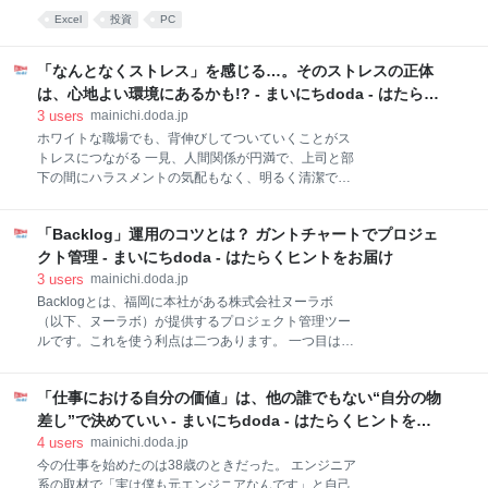
らしく生きるための心の土台 ※この記事は2025年5月
「データを準備する」「ピボットテーブルを挿入す
Excel
投資
PC
に実施したインタビューをもとに制作しています。 人
る」「集計するフィールドを選択する」の3STEP ピボ
生の決断は迷わない。とりあえずやってみて、ダメだ
ットテーブルを使用するメリットは、データ集計が楽
ったら次を考えよう！ ──Specialeで働く以前は、バ
になることや、直感的に操作できること ピボットテー
「なんとなくストレス」を感じる…。そのストレスの正体
ックオフィス系の仕事をされていた七瀬さん。
ブルを使う際は、見やすさを重視することや元となる
は、心地よい環境にあるかも!? - まいにちdoda - はたらく
データが最新かつ正確であるか確認することなどに注
ヒントをお届け
3
users
mainichi.doda.jp
意する Excel（エクセル）のピボットテーブルとは？
ホワイトな職場でも、背伸びしてついていくことがス
ピボットテーブルと関係の深いクロス集計とは ピボッ
トレスにつながる 一見、人間関係が円満で、上司と部
トテーブルの活用例（ピボットテーブルでできるこ
下の間にハラスメントの気配もなく、明るく清潔で静
と） ピボットテーブルで使われる用語・構成要素 ピボ
かな職場のはずなのに、どこか気疲れする、しんどさ
ットテーブルの作り方・使い方【基本編・初心者向
を感じてしまう、そういった経験はありませんか？ 世
け】 1. 集計・分析するためのデータを準備する 2. ピ
「Backlog」運用のコツとは？ ガントチャートでプロジェ
の中には、ホワイトな企業や職場環境に適応できる人
ボットテーブルを挿入する 3. 集計するフィールドを
と、そうとも限らない人がいるように私には思われま
クト管理 - まいにちdoda - はたらくヒントをお届け
す。まず、ホワイトな環境に適応できる人について。
3
users
mainichi.doda.jp
そういう人を、ここでは「ホワイトさん」と呼んでお
Backlogとは、福岡に本社がある株式会社ヌーラボ
きましょうか。 「ホワイトさん」は社内の人間関係が
（以下、ヌーラボ）が提供するプロジェクト管理ツー
円満になるほど、コミュニケーションが丁寧になり、
ルです。これを使う利点は二つあります。 一つ目は、
職場環境の居心地が良くなればなるほどストレスが減
プロジェクト管理者のマネジメントに関する手間を省
ります。礼儀作法に優れ、意識するまでもなくコンプ
けること。例えば、設定した期日に基づき、視認性の
ライアンスを遵守して働ける人材。令和の模範とみな
「仕事における自分の価値」は、他の誰でもない“自分の物
高いガントチャートが自動作成されているため、プロ
される人材だと言えるでしょう。 ですが、誰もが「ホ
ジェクトメンバーのセルフマネジメントを促します。
差し”で決めていい - まいにちdoda - はたらくヒントをお
ワイトさん」なわけではありません。社内の丁寧なコ
また、「カンバンボード」機能によって、タスクの状
届け
4
users
mainichi.doda.jp
ミュニケーションについて
態を一目で把握できます。 二つ目は、Git機能が搭載さ
今の仕事を始めたのは38歳のときだった。 エンジニア
れていること。これによりコード管理が可能になりま
系の取材で「実は僕も元エンジニアなんです」と自己