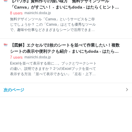
【パワポ】資料作りの強い味方 無料デザインツール
を空白にする方法 AND・OR関数と組み合わせて複数
作業を毎日1時間するとします。年間の営業日
条件を指定 MID関数とLEFT関数を組み合わせて文字を
「Canva」がすごい！ - まいにちdoda - はたらくヒントを
抽出 IF関数を複数回使って複数条件を指定する（ネス
お届け
8
users
mainichi.doda.jp
ト・入れ子構造） 「条件付き書式」で条件に合わせて
無料デザインツール「Canva」というサービスをご存
セルに色付けする方法 IF関数に関連する関数の種類を
じでしょうか？ この「Canva」はとても優秀なツール
一挙に解説 3つ以上の複数条件を指定｜IFS 条件を満
で、趣味や仕事などさまざまなシーンで活用できま
たす合計・平均・個数を算出｜SUMIF・
す。 今回は「Canvaって何？」「初めて聞いた」とい
AVERAGEIF・COUNTIF 条件を満たす最大値・最小値
う方のために、その使い方から仕事での活用法まで分
を抽出｜MAXIFS・MINIFS エラー時に表示させる値を
【図解】エクセルで2枚のシートを並べて作業したい！複数
かりやすくお伝えしていきます。 無料デザインツール
指定｜IFERROR 期間内の年数・月数・日
「Canva」とは？ 「Canva」はオーストラリア発祥の
シートの表示や便利テクも紹介 - まいにちdoda - はたらく
Webサービス。2013年からサービスが提供され、日本
ヒントをお届け
7
users
mainichi.doda.jp
版「Canva」は2017年にリリースされました。デザイ
Excelを並べて表示する前に…。ブックとワークシート
ンツールと言えばPhotoshopやIllustratorが有名です
の違い、説明できますか？ 2つのExcelブックを並べて
が、「Canva」がそれらと異なるのは無料で使える点
表示する方法 「並べて表示できない」「左右・上下を
です。 そして、無料にもかかわらずデザインテンプレ
調整したい」ときはショートカットキーを使う 同じブ
ートが豊富で、デザインの知識がなくてもWeb上でさ
ック（ファイル内）で2つのワークシートを並べて表
まざまな種類の制作物を作ることができます（一部有
次のページ
示する方法 Excelを並べて表示させ、2つのウィンドウ
料素材あり）。 プレゼン資料・名刺・バナー・フライ
を同時にスクロールすることも可能 3つ以上のウィン
ヤーなんで
ドウを並べて表示させるには「整列」を使う まとめ｜
複数のExcelファイルは並べて表示させると作業効率ア
ップ！ Excelを並べて表示する前に…。ブックとワー
クシートの違い、説明できますか？ 本題に入る前にま
ず、Excelにおけるブックとワークシートの違いを明ら
かにしたいと思います。とても基本的なことですが、