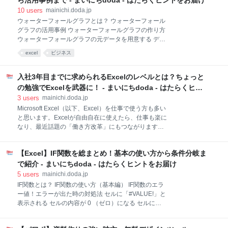
ら活用事例まで - まいにちdoda - はたらくヒントをお届け
か？ Q4. セルか
資格を受験するのもおすすめ あなたのExcelレベルは
10
users
mainichi.doda.jp
どれくらいでしたか？ 【初級・中級レベルはこちら】
ウォーターフォールグラフとは？ ウォーターフォール
【Excel】あなたのExcelレベルはどれくらい？ 初級・
グラフの活用事例 ウォーターフォールグラフの作り方
中級編 Excelレベルチェック練習問題 【上級】 上級
ウォーターフォールグラフの元データを用意する デー
の問題を出題していきます。これが答えられれば、あ
タの範囲を選択して、ウォーターフォールグラフを挿
excel
ビジネス
なたはかなりのExcel上級者！ Excel練習問題①！上級
入する ウォーターフォールグラフ作成の肝！「合計と
のショートカットをチェック 【解答】 Q1：日付を入
して設定」 「色の設定」を活用するとグラフの色彩ト
力する Q2：S
ーンを簡単にそろえられる ウォーターフォールグラフ
入社3年目までに求められるExcelのレベルとは？ちょっと
は「目盛りの設定」が弱い ウォーターフォールグラフ
の勉強でExcelを武器に！ - まいにちdoda - はたらくヒン
はパワーポイントでも作成できる まとめ｜人と差がつ
トをお届け
3
users
mainichi.doda.jp
くウォーターフォールグラフ ウォーターフォールグラ
Microsoft Excel（以下、Excel）を仕事で使う方も多い
フとは？ ウォーターフォールグラフは、数字の増減を
と思います。Excelが自由自在に使えたら、仕事も楽に
ビジュアル的にわかりやすく表現できるのが特徴で
なり、最近話題の「働き方改革」にもつながりますよ
す。 見た目が滝のように見えることからこの名前がつ
ね。 そこで今回は、 「新入社員ってExcelで何ができ
けられ、「ウォーターフォールチャート」「滝グラ
ればいいの？」 「会社に入って3年目だけど、Excelが
フ」「滝チャート」とも呼ばれています。数字の根
【Excel】IF関数を総まとめ！基本の使い方から条件分岐ま
なかなか上達しない」 「若手社員はどんなExcelスキ
拠、構成などを説明するのに適しているため、プレゼ
ルを身につけたらいいの？」 といった疑問やお悩みを
で紹介 - まいにちdoda - はたらくヒントをお届け
ンでよく用いら
解決すべく、入社3年目までに覚えておきたいExcelス
5
users
mainichi.doda.jp
キルを紹介したいと思います。 ※こちらの記事でご紹
IF関数とは？ IF関数の使い方（基本編） IF関数のエラ
介している内容は、あくまで目安となります。求めら
ー値！エラーが出た時の対処法 セルに「#VALUE!」と
れるExcelスキルは業種や職種によっても異なります。
表示される セルの内容が 0 （ゼロ）になる セルに
若いときにExcelレベルを上げておくと後が楽になる
「#NAME?」と表示される IF関数の使い方（応用編）
結論から言うと、Excelはできるようになればなるほど
式を入力せずIF関数を利用する方法 IF関数の結果の値
いいでしょう。 たとえば、勤務時間のうちExcelでの