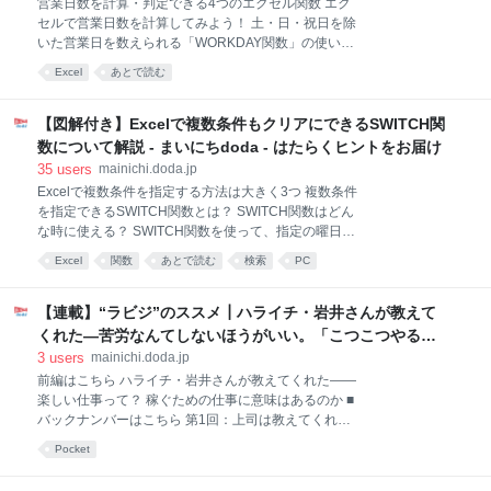
営業日数を計算・判定できる4つのエクセル関数 エク
（ここでは会社員の話に絞って解説します）。 ・収
セルで営業日数を計算してみよう！ 土・日・祝日を除
入…会社から支払われるお給料のこと ・所得…収入か
いた営業日を数えられる「WORKDAY関数」の使い方
ら経費や法律で定められた各種控除を引いたもの 所得
指定期間内の営業日数を計算できる
Excel
あとで読む
税とは、個人の所得に対して、一定の税率で国から課
「NETWORKDAYS関数」の使い方 平日休みなら
せられる税金のことです。 所得税は税務署に納める必
「WORKDAY.INTL関数」を使う 締め切り日・納品日
要がありますが、会社員の場合、会社が所得税を計算
から営業日数を逆算する方法 関数を使って作業を単純
【図解付き】Excelで複数条件もクリアにできるSWITCH関
して給与から前取りし、代わりに納めてくれます。こ
化・効率化しよう！ ビジネスシーンでは「営業日で何
数について解説 - まいにちdoda - はたらくヒントをお届け
れを、
日」「土日を除いて何日後」といった日付の計算の仕
35
users
mainichi.doda.jp
方をよくしますよね。今回は、休みの日を除いて日付
Excelで複数条件を指定する方法は大きく3つ 複数条件
の計算をしてくれるMicrosoft Excel（以下、エクセ
を指定できるSWITCH関数とは？ SWITCH関数はどん
ル）の関数を紹介します。見積書や請求書、スケジュ
な時に使える？ SWITCH関数を使って、指定の曜日だ
ール管理などで活躍してくれる関数なので、ぜひ参考
けを抜き出す SWITCH関数を使って、部署に対応する
にしてみてください。 その他、Excel（エクセル）で
Excel
関数
あとで読む
検索
PC
コードを表示させる SWITCH関数を使って、スコアの
重要な関数一覧はこちらからチェック 営業日数を計
順位付けをする IFS関数とSWITCH関数の違いは「判
算・判定できる4つのエクセル関数 営業日数を割り
定する対象が複数か単数のどちらか」 IFS関数と
【連載】“ラビジ”のススメ┃ハライチ・岩井さんが教えて
SWITCH関数のもうひとつの違いは「条件に幅を持た
くれた―苦労なんてしないほうがいい。「こつこつやる奴
せられるかどうか」 【まとめ】SWITCH関数は実務で
はごくろうさん」 - まいにちdoda - はたらくヒントをお届
3
users
mainichi.doda.jp
効果的な関数のひとつ ※SWITCH関数はExcel2016で
け
前編はこちら ハライチ・岩井さんが教えてくれた――
新たに追加された関数であるため、以下のバージョン
楽しい仕事って？ 稼ぐための仕事に意味はあるのか ■
を使っている方のみ利用可能です。「SWITCH関数が
バックナンバーはこちら 第1回：上司は教えてくれな
使えない」「SWITCH関数が機能しない」という場合
いお金と仕事の幸せの話！ 会社に縛られない生き方と
には、バージョンが古いものである可能性もあるの
Pocket
は 第2回：精神科医・樺沢紫苑に聞く、脳を上手に使
で、確認してみてください。 ・Excel2016以上
いながら必要な情報だけをインプットする方法 第3