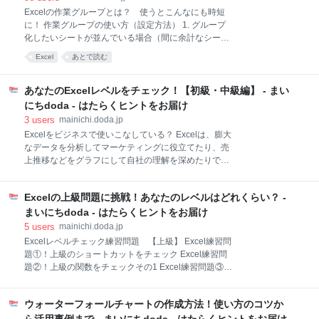
違い フラッシュフィルの使い方 方法1：「データ」タ
Excelの作業グループとは？ 使うとこんなにも時短
ブ→データツール内にある「フラッシュフィル」を選
に！ 作業グループの使い方（設定方法） 1. グループ
択 方法2：オートフィル実行後、「オートフィルオプ
化したいシートが並んでいる場合（間に余計なシート
ション」を右クリックし「フラッシュフィル」を選択
がない） 2. グループ化したいシートが連続しない場合
方法3：フラッシュフィルのショートカットキー「Ctrl
Excel
あとで読む
（並んでおらず離れている） 作業グループの解除方法
＋E」を使う フラッシュフィル活用術！ほかにもこん
は大きく3つ 1. すべてのシートが作業グループになっ
な使い方ができる 漢字だけじゃなく、ロー
ている場合 2. 作業グループに含まれないシートがある
あなたのExcelレベルをチェック！【初級・中級編】 - まい
場合 3. グループ化のシートを右クリックして「シート
にちdoda - はたらくヒントをお届け
のグループ解除」を選択 作業グループを一部のみ解除
3
users
mainichi.doda.jp
する方法は「Ctrlキー＋クリック」 それでも「作業グ
Excelをビジネスで使いこなしている？ Excelは、膨大
ループが解除できない」時の対処法 作業グループを使
なデータを分析してマーケティングに役立てたり、売
うと複数シートを一気に印刷できる まとめ｜最後に注
上推移などをグラフにして自社の理解を深めたりでき
意点。作業後はグループ化を解除すること Microsoft
る便利なツールです。しかし、自分ではExcelを使いこ
Excel（以下、Excel）での作業中、同じフォーマット
なしているつもりでも、上司から指示された作業がう
のシートが複数あり、それらを同時に編集したいと
Excelの上級問題に挑戦！あなたのレベルはどれくらい？ -
まくできずに焦ることがあるのではないでしょうか。
き、みなさん
そこで今回は、「自分のExcelレベルってどれくらいな
まいにちdoda - はたらくヒントをお届け
んだろう？」「仕事で困らないようにExcelの基礎的な
5
users
mainichi.doda.jp
知識を押さえておきたい！」などと考えている方向け
Excelレベルチェック練習問題 【上級】 Excel練習問
に、以下初級5問、中級7問のレベルチェック問題を出
題①！上級のショートカットをチェック Excel練習問
題します。 問題一覧 【初級編】 Q1〜3. 何を意味する
題②！上級の関数をチェックその1 Excel練習問題③！
ショートカットでしょうか？ Q4. 5都市の人口の合計
上級の関数をチェックその2 Excel練習問題④！上級の
値と平均値を関数を使って求めなさい。 Q5.「セルの
関数をチェックその3 Excel練習問題⑤！上級のExcel
結合」で生じるデメリットを2つ答えなさい。 【中級
ウォーターフォールチャートの作成方法！使い方のコツか
知識をチェックその1 Excel練習問題⑥！上級のExcel
編】 Q1〜3. 何を意味するショートカットでしょう
知識をチェックその2 Excel上級者を目指すならMOS