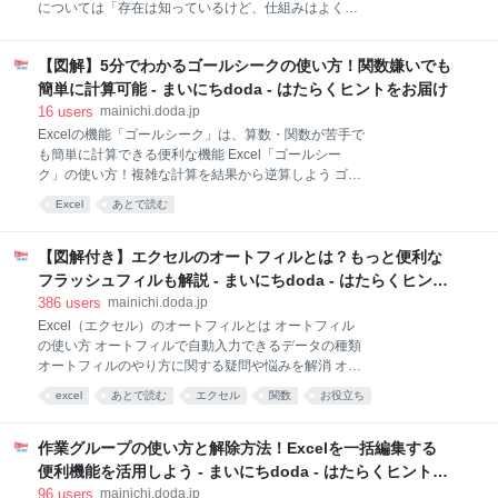
ソフト ①Googleスプレッドシート
については「存在は知っているけど、仕組みはよく知
②LibreOffice「Calc」 ③Apache Open Office「Calc」
らない」という方も多いと思います。 この記事では書
④Numbers（Macユーザー向け） まずはExcelの無
式記号の早見表や、ユーザー定義の基本の考え方を解
【図解】5分でわかるゴールシークの使い方！関数嫌いでも
説していきます。ただし、ユーザー定義のルールは奥
が深いため、あくまでポイントとなるところだけをご
簡単に計算可能 - まいにちdoda - はたらくヒントをお届け
紹介していきます。「ざっくりとユーザー定義のルー
16
users
mainichi.doda.jp
ルを知りたい」という方は参考にしてみてください
Excelの機能「ゴールシーク」は、算数・関数が苦手で
ね。 エクセルにおけるユーザー定義とは？ ユーザー定
も簡単に計算できる便利な機能 Excel「ゴールシー
義の書式記号早見表 文字列 数値 小数点とカンマ 日付
ク」の使い方！複雑な計算を結果から逆算しよう ゴー
時刻 その他 ユーザー定義を削除する方法 上記の考え
ルシークの活用例！実務で使えるシーンを紹介 ゴール
Excel
あとで読む
方が理解できれば、ユーザー定義が使えるようになる
シークで目標額から積み立て金額を算出しよう ゴール
エクセルにおけるユーザー定義とは？ エクセルにおけ
シークで損益分岐点を逆算しよう ゴールシークで税込
る「ユーザー定義」とは、ユーザーがオリジナルの表
金額から税抜金額を計算しよう ゴールシークで目標売
【図解付き】エクセルのオートフィルとは？もっと便利な
示形式（表示するルール）を変えること。数値を入
上に必要な回転数を逆算しよう ゴールシークの注意点
フラッシュフィルも解説 - まいにちdoda - はたらくヒント
と「ゴールシークが収束しない」ときの対処法 算数が
をお届け
386
users
mainichi.doda.jp
苦手な人はどんどんゴールシークを活用しよう 「税込
Excel（エクセル）のオートフィルとは オートフィル
価格が500円のときの消費税額を知りたい」 「10万円
の使い方 オートフィルで自動入力できるデータの種類
の利益を出すための売上額を計算したい」 「10年間で
オートフィルのやり方に関する疑問や悩みを解消 オー
300万円貯めるには毎月いくら貯金すればいいの」 な
トフィルができないときの対処法 オートフィルで同じ
どというときに使います。 こちらの記事では、ゴール
excel
あとで読む
エクセル
関数
お役立ち
数字が入力されるときの対処法 オートフィルで自動入
シークの使い方や活用例を分かりやすく解説していま
これはありがたい
データ
Office
ソフトウェア
力する値を設定したいときの対処法 オートフィルのシ
す。計算が苦手という方はぜひご一読くだ
ョートカットで一番下まで実行したいときの対処法 関
作業グループの使い方と解除方法！Excelを一括編集する
数いらずの「フラッシュフィル」も活用 フラッシュフ
便利機能を活用しよう - まいにちdoda - はたらくヒントを
ィルでできること オートフィルとフラッシュフィルの
お届け
96
users
mainichi.doda.jp