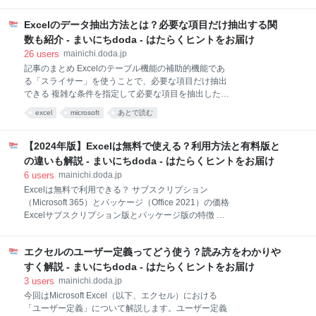
践編！ 仕事ではこんな感じで使おう VLOOKUP関数と
以下に記載します。 【連続データを生成できるデータ
は？ できること、使い方をわかりやすく紹介
の種類】 ・年月日（英語や旧暦にも対応） ・曜日（英
Excelのデータ抽出方法とは？必要な項目だけ抽出する関
HLOOKUP関数とVLOOKUP関数の違いは、「縦に探
語にも対応） ・干支 ・四半期 ・数字が含まれている
すか、横に探すか」 HLOOKUP関数の上位互換
数も紹介 - まいにちdoda - はたらくヒントをお届け
文字列 ・数式 など 日付についてですが、「
「XLOOKUP関数」 HLOOKUP・VLOOKUP関数の欠
26
users
mainichi.doda.jp
点を解消する「XLOOKUP関数」 HLOOKUP関数・
記事のまとめ Excelのテーブル機能の補助的機能であ
VLOOKUP関数・XLOOKUPの使い方は簡単
る「スライサー」を使うことで、必要な項目だけ抽出
VLOOKUP関数とHLOOKUP関数は、検索/行列の中で
できる 複雑な条件を指定して必要な項目を抽出したい
もっともメジャーな関数といってもいいでしょう。こ
場合は、FILTER関数を使う VLOOKUP関数やINDEX関
excel
microsoft
あとで読む
れらはMicrosoft Excel（以下、Excel）に搭載されてい
数とMATCH関数の組み合わせなどを使って、必要な項
る関数で、実務でもよく使われます。 さらに、2019
目を抽出することもある Excelのデータ抽出にはテー
年にリリースされた「XLOOKUP関
ブル機能のスライサーが便利 スライサーで特定のデー
【2024年版】Excelは無料で使える？利用方法と有料版と
タを抽出する方法 手順①：テーブルを用意する 手順
の違いも解説 - まいにちdoda - はたらくヒントをお届け
②：「スライサーの挿入」をクリックする 手順③：見
6
users
mainichi.doda.jp
たい項目をチェックしてスライサーを表示する 手順
Excelは無料で利用できる？ サブスクリプション
④：具体的な項目を選択してデータを抽出する 別シー
（Microsoft 365）とパッケージ（Office 2021）の価格
トにデータ抽出するならフィルターオプションを使う
Excelサブスクリプション版とパッケージ版の特徴 サ
手順①：データ抽出用シートに条件項目を入力する 手
ブスクリプション版はクラウドストレージ1TBが付帯
順②：「フィルターオプションの設定」をする 手順
パッケージ版のExcelは主に2種類！ Excelを無料で使
③：条件を満たすデータが抽出される 複雑な条件を指
エクセルのユーザー定義ってどう使う？読み方をわかりや
う3つの方法 ①Microsoft 365 Personalの体験版
定するなら「FILTER関数」が
②Microsoft 365のExcel for the web ③Excelの無料ア
すく解説 - まいにちdoda - はたらくヒントをお届け
プリ Excel無料版と有料版の主な違い グラフの種類が
3
users
mainichi.doda.jp
制限される 一部の関数が使えない 以前のマクロ言語を
今回はMicrosoft Excel（以下、エクセル）における
扱えない Excelと互換性のある無料のおすすめ表計算
「ユーザー定義」について解説します。ユーザー定義