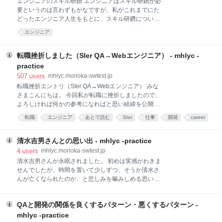
エンジニアのスキル研鑽 エンジニアはスキル研鑽が必
比較をするはずが、"月"で比較をしてしまうとか チー
要というのは言わずもがなですが、私がこれまでにた
ム内でレビューもしていたし、自分で見直しもしてい
どったエンジニア人生をもとに、スキル研鑽について
たのですが、見逃していました。 これまではQAとし
思うところを述べようと思います。 「やる気こそ全
エンジニア
て「難しい実装でバグを作り込むのはわかるけど、簡
て」という勘違い エンジニアとして働き始めた当初は
単な実装でバグを作り込むわけがない。注意力が散漫
「やる気こそが全て」と確信していました。 勉強会な
すぎる」という感じに思っていました。今思うと、な
どで超専門的な話をしてるエキスパートな先輩をみて
転職挫折しました（SIer QA→Webエンジニア） - mhlyc -
んという勘違い
は「すげえ！」「俺もあんなふうになるんだ！」など
practice
といって高い技術書を買いまくって読みまくりまし
507
users
mhlyc.morioka-swtest.jp
た。「勉強してる俺カッコイイ。なんでみんな勉強し
転職挫折エントリ（SIer QA→Webエンジニア） みな
ないの？w」みたいな感じだったと思います。我なが
さまこんにちは。 今回私が転職に挫折しましたので、
らこの時期はちょっと気持ち悪かったと思ってます。
よろしければ何かの参考になればと思い経緯を公開さ
焦燥感は継続のエネルギーとはならない しかしなが
せていただきます。 ※想像以上に伸びたので、ブコメ
ら、このいわば焦燥感にも似たエネルギーはどうして
転職
エンジニア
あとで読む
SIer
仕事
開発
career
を拾って脚注を追加しました。そんなことしてる暇が
も永遠に続くものではなくて、なかなか思うように学
web
programmer
programming
あったら開発しろって？うるせえ今からやるんだよ！
習を継続できなくなりました。 頑張る→続かない→な
当方スペック まずはじめに私の大まかなスペックで
清水吉男さんとの思い出 - mhlyc -practice
んてダメなんだ→頑張ろう
す。 27歳 地方国立大の情報学科を卒業 SIerのQA*1と
4
users
mhlyc.morioka-swtest.jp
して5年目*2 うち７ヶ月は開発（レガシーシステムだ
清水吉男さんが永眠されました。 初めは実感がわきま
ったので言語はCOBOL） 社外活動も多少取り組んで
せんでしたが、時間を置いて少しずつ、そうか清水さ
いる プライベートでの学習はソフトウェアテストが中
んが亡くなられたのか、と悲しみを噛みしめる思いで
心、開発はあまりやってない なぜ転職しようと思った
います。 清水さんと私 清水さんのことを知ったのは、
のか？ 理由は以下の通りです。 ゆくゆくは自分でアプ
僕が社会人一年目で半分社内ニート的なことをして過
リ開発をしたい→それにつながるアプリ開発の仕事が
QAと開発の関係を良くするパターン・悪くするパターン -
ごしていた時に、清水さんのホームページを見つけた
したい しかし現職でアプリ開発の部署に移るのは難し
のが最初でした。 ソフトウェアエンジニアのためのホ
mhlyc -practice
そう（運用保守の案件になる可能性