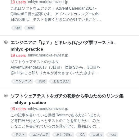
ームページ Presented by System Creates Inc. その
10
users
mhlyc.morioka-swtest.jp
後、日科技連のコンテンツ"Quality One"で、清水さん
これはソフトウェアテスト Advent Calendar 2017 -
の文章を読みました。特に衝撃的に印象に残っている
Qiitaの8日目の記事です。 アドベントカレンダーの昨
のが次の記事「論文を書くことの大切さ」です。当時
日の記事は、テストを書くときに心がけていること -
はこの記事を印刷して、持ち歩いていました。
Qiitaでした。 テストコードを書くときのコツについて
QA
test
https://www.juse.or.jp/sqip/mailnews/qualityone/sp2/in
分かりやすくまとめられています。ぜひ読んでみてく
dex.html#03 「格物 致知」としてソフトウェアの世界
ださい！ さて、わたしはQAと開発の関係を良くする
全
パターン・悪くするパターンと題して書いていきま
エンジニアに「は？」とキレられたバグ票ワースト5 -
す。 QAと開発の関係 QAと開発は、一般に（少なくと
mhlyc -practice
も私の経験上は）密接な関わりがあります。例えば私
19
users
mhlyc.morioka-swtest.jp
の周りでは、以下のような関わりがあります。 開発部
ソフトウェアテストの小ネタ
門が作ったプロダクトをQAがテストする 開発部門の
AdventCalendar2017（3日目） 僭越ながら、3日目を
開発プロセスについてQAがアドバイスしたり、一緒に
@mhlycこと私リリカルが努めさせていだたきます。
プロセスの改善を考える 開発部門の品質評価、不具合
qiita.com前回はオムそば氏の記事でした。「市場バグ
分析についてQAがアドバイス、サポートする しか
エンジニア
開発
あとで読む
を引き起こした優秀なデータたち」という記事で、次
し、ここで重要になってくるのがQAと開発の関係性で
にテストするときに試してみたいネタが載っていてテ
す。 QAと開発の関
ンションが上がりました。
ソフトウェアテストをガチの初歩から学ぶためのリンク集
teamomusoba.hatenablog.com エンジニアに「は？」
- mhlyc -practice
とキレられたバグ票ワースト5 さて本題です。 テスト
96
users
mhlyc.morioka-swtest.jp
を生業にしている方は、バグ票、チケット、障害連絡
この記事を書いている動機 Twitterである方が「ほとん
票など呼び方は様々だとは思いますが、いずれにせよ
ど専門外だけどもっとテストのことを知りたい」みた
テストでバグを見つけた時にそれを報告するレポート
いなことを書かれているのを見かけて、最初はその人
を作ると思います。 今回はそんなバグ票の中で、僕が
に直接リプライしようかと思ったのですが、もしかし
過去にやらかしてきた選りすぐりのワーストプラクテ
テスト
エンジニア
あとで読む
QA
testing
test
たらガチの初歩からテストの勉強したいって人は他に