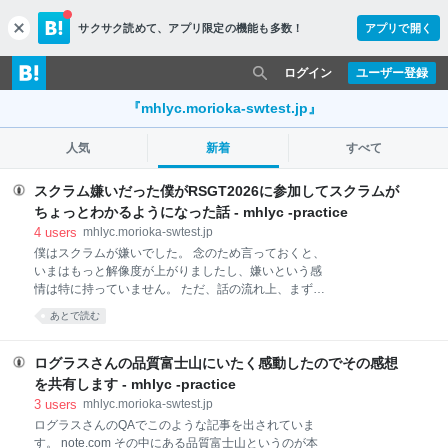
サクサク読めて、
アプリ限定の機能も多数！
アプリで開く
c
l
o
ログイン
ユーザー登録
s
e
『mhlyc.morioka-swtest.jp』
人気
新着
すべて
スクラム嫌いだった僕がRSGT2026に参加してスクラムが
ちょっとわかるようになった話 - mhlyc -practice
4
users
mhlyc.morioka-swtest.jp
僕はスクラムが嫌いでした。 念のため言っておくと、
いまはもっと解像度が上がりましたし、嫌いという感
情は特に持っていません。 ただ、話の流れ上、まずは
スクラムが嫌いだった頃の話から始めさせてくださ
あとで読む
い。 スクラムというのがあるらしい もともと私はXP
の本を読んだりしていて、アジャイル開発に関心があ
りました。というのも私はこれまでずっとウォーター
ログラスさんの品質富士山にいたく感動したのでその感想
フォール型の開発しか経験していなかったので、漠然
を共有します - mhlyc -practice
とした憧れのようなものがありました。XP祭りなど、
3
users
mhlyc.morioka-swtest.jp
アジャイル系のイベントにも参加したことがありまし
ログラスさんのQAでこのような記事を出されていま
た。XPはとても好きで、エッセンスだけでも取り入れ
す。 note.com その中にある品質富士山というのが本