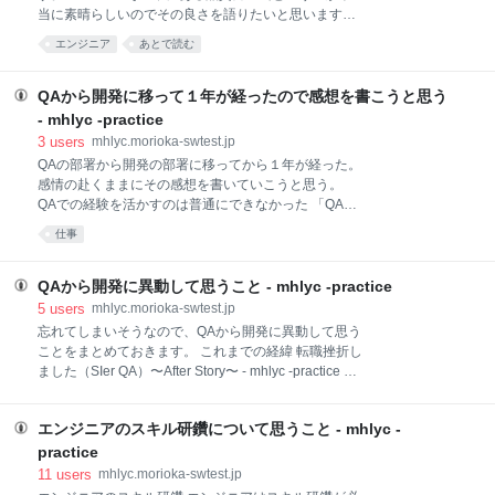
たいとよく思っていました。 しかしスクラムというの
当に素晴らしいのでその良さを語りたいと思います。
が何なのかは知りませんでした。どうやらスクラムガ
品質富士山の詳細はこちらから確認してください：
イドというものがあるようです。入門書もいくつかあ
エンジニア
あとで読む
8/8(木)_Findy_ワンチームで勝つ:プロダクトチームの
りましたが、正直ピンときませんでした。 スクラムガ
中でのQAエンジニアのふるまい事例 - Speaker Deck
イドを読んでみると、そこには「こうしよう」「ああ
最初に見た感想 まず「なんてわかりやすい図解なん
QAから開発に移って１年が経ったので感想を書こうと思う
しよう」みたいな、
だ！」と思いました。 それからじっくりと見て、「な
- mhlyc -practice
んて誠実に作られたモデルなんだ！」と思いました。
3
users
mhlyc.morioka-swtest.jp
品質富士山のいいところ 私なりに品質富士山のいいと
QAの部署から開発の部署に移ってから１年が経った。
ころを言語化したいと思います。 パッと見て何が大事
感情の赴くままにその感想を書いていこうと思う。
なのかわかる これはモデルとしてとても優れていると
QAでの経験を活かすのは普通にできなかった 「QAで
思います。 パッと見て山だなとわかる。 名前も品質富
の経験を活かして高品質なアプリケーションを開発し
士山、と大変わかりやすい（変換しやすいのも地味に
仕事
ます！」と昔の自分は息巻いていた。 しかしそれはと
嬉しい） モデルとしての表現の秀逸さ 上に向かって、
ても難しかった。というか、今もできていない。 そも
下の部分を達成した
そもQAできてなかった どうして昔はQAができていた
QAから開発に異動して思うこと - mhlyc -practice
と過信していたのだろうか？ 僕は新卒で入社してから
5
users
mhlyc.morioka-swtest.jp
６年近くQAをやっていたが、実際はQAの真似事をし
忘れてしまいそうなので、QAから開発に異動して思う
ているだけで、「ただの設計書の誤字脱字チェック」
ことをまとめておきます。 これまでの経緯 転職挫折し
であったり、品質分析とは名ばかりの「バグを分類ご
ました（SIer QA）〜After Story〜 - mhlyc -practice 紆
とに数えてそれっぽい良いカンジの報告書を作るこ
余曲折あって開発に異動したのが昨年の12月です。4
と」であったりテスト設計と言いながら実際は「その
ヶ月くらい開発の仕事をやってみて、いろいろなこと
場の思いつきのテストケースとそれっぽいテスト計画
エンジニアのスキル研鑽について思うこと - mhlyc -
を感じたのでそれをまとめてみます。 簡単な実装なの
書作成」とかをやっていた。本当は品質を保証なんか
に意外とバグを作り込むこと 一番ショックだったのは
practice
できていなかったし、品質向上もできてなかった。
これでした。 処理条件に「注文日付」を指定するはず
11
users
mhlyc.morioka-swtest.jp
QAの時は、た
が、「発送日付」を指定してしまうとか 日付の"年"で