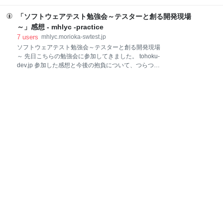
ィスをお届けします。ぜひ反面教師にしていただい
software
development
開発
もいて、意外に需要あるのかも？と思ったのでブログ
て、有意義なエンジニアライフを送るのに役立ててい
として書くことにしました。 目次はこちら。ガチの初
「ソフトウェアテスト勉強会～テスターと創る開発現場
ただきた
心者の方でもわかるような資料を選んでいます。 この
～」感想 - mhlyc -practice
記事を書いている動機 テスト入門にちょうど良さそう
7
users
mhlyc.morioka-swtest.jp
なスライド（手前味噌含む） テストをやることになっ
ソフトウェアテスト勉強会～テスターと創る開発現場
た新人が読むべき最初の記事 この3冊は必読。しかし
～ 先日こちらの勉強会に参加してきました。 tohoku-
最初から全てを読まなくてもいい 何はともあれ「第１
dev.jp 参加した感想と今後の抱負について、つらつら
章（導入部）」は絶対に読もう 「仕様書通り」だけが
と書いていこうと思います。 @m_sekiさんのお話
テストではない テストプロセスについて テスト観点 is
Rubyのコミッタをされている@m_sekiさん。
何 問題 テスターと開発現場 おわりに テスト入門にち
CheckingとTestingの話を皮切りに、テスターと開発
ょうど良さそうなスライド（手前味噌含む）
者のロールについてお話しされていました。Checking
とTestingの説明については@m_sekiさんのアップされ
ている資料をご覧ください。 speakerdeck.com 開発者
とテスターのロール @m_sekiさんは、開発者とテスタ
ーのロールについて以下のように説明されました。 開
発者 ほしいものを実現する 仕様を具体化する 実装を
考える プログラムを書く・直す テストする テスター
ほしいものを実現する 仕様を具体化する 実装を考える
プログラムを書く・直す