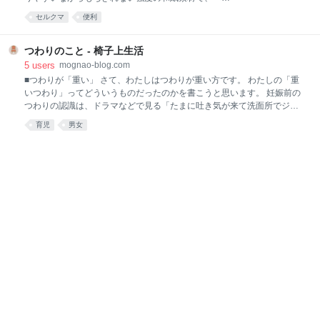
ー後間もない頃からライブでもギターとして活躍して
キが浸透しない耐水性、貼っても跡残りせずはがせる
セルクマ
便利
まして、悲しみロケット2号のPVにも出ています。 今
粘着性、そして現場で剥がし残しの無いよう、カラフ
はジャニーズに楽曲提供も多く手掛けてらっしゃいま
ルな色になっているのが特徴です。 マステ愛好家の女
すねー。 オオヤギヒロオ - Wikipedia 編曲の「ローズ
性3人がこの工業用マステの同人誌を作り、メーカー
つわりのこと - 椅子上生活
高野」さ
にも提案して生まれたのが今の文具としてのマステで
5
users
mognao-blog.com
す。 文具と言ってもシェアNo.1のカモ井加工紙のマス
■つわりが「重い」 さて、わたしはつわりが重い方です。 わたしの「重
テは切りやすさや強度、耐水性は工業用と同じように
いつわり」ってどういうものだったのかを書こうと思います。 妊娠前の
作られています。 (マステのステマ！！…特に頼まれ
つわりの認識は、ドラマなどで見る「たまに吐き気が来て洗面所でジャ
た訳でもなく勝手に書いております) テープとして仮
ーってやる」みたいなもんだったんですが、本当のつわりとはそんなも
育児
男女
止めにも目印にも栞にも使えるので、わたしもいつも
のではなかったのです。 わたしのつわりの症状は以下のものでした。 吐
カバンに1つ常備しています。とてもおすすめです。
く 食欲減退 体重減少 なぜか色んな匂いが猛烈に気になり耐えられなく
マステは必携、つまり、マストアイテムなのです！！
なる 頭痛 37度前後の微熱が続く 出かけられず、寝たきり。 食欲もあま
（…。言ってみたかっただけ） このマステが、入園入
りない。 体重も減っていく。 つわりで頭痛というのも周りに理解者が少
学の名前付
なくて、わたしはおかしいんだろうかとか悩みました。 とにかくあまり
の頭痛で寝込むんだけど、寝てもよくはならない。 この「寝てもよくな
らない」ということの絶望感、本当にすごいです。 かと言って起きては
いられない。 毎日寝るだけで家事も何もできず、泣いて過ごしていま