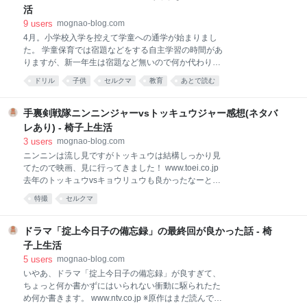
の津崎さん、おじいちゃんみたいな可愛さなんですけ
活
ど！ #逃げ恥— 海野つなみ (@uminotsunami) 2016年
9
users
mognao-blog.com
10月11日 原作者の言葉。それな！！ …さて、わたし
4月。小学校入学を控えて学童への通学が始まりまし
は純粋な感想は書くのが苦手でして、調べたこととか
た。 学童保育では宿題などをする自主学習の時間があ
作品の背景とか舞台裏を語るのが好きです。 という訳
りますが、新一年生は宿題など無いので何か代わりに
で今日は脚本について…。 原作は全部読んでおりま
なるドリルなどを持参することになります。 ただ、小
す。 実は原作好きな方には申し訳ないんだけど、漫画
ドリル
子供
セルクマ
教育
あとで読む
学校入学前にあんまり先取りしすぎても小学校の授業
では納得いかない描写とか作画面とか色々あって手放
を真面目に受けなくなってしまうのではないか…。
しで面白いとは言えない作
と、親は心配してしまいます。 そこで、トランプやカ
手裏剣戦隊ニンニンジャーvsトッキュウジャー感想(ネタバ
ードゲームで遊んだりと数字が好きなお子さんにオス
レあり) - 椅子上生活
スメなのがこれ！ 宮本算数教室の教材 賢くなるパズル
3
users
mognao-blog.com
―入門編 作者:宮本 哲也学研プラスAmazon 数の概念
ニンニンは流し見ですがトッキュウは結構しっかり見
と数字を書けることと10までの足し算くらいはできた
てたので映画、見に行ってきました！ www.toei.co.jp
方がいいですが、他には前提知識はほとんど必要あり
去年のトッキュウvsキョウリュウも良かったなーと思
ません。 時には大人も苦戦するほどのパズルも入って
ったけど、今年は笑いあり、ストーリーもしっかりし
いて、確実に「考える力」は鍛えられそうです。 全学
特撮
セルクマ
てたし、わたしの苦手な(退屈しがちな)バトルシーン
年用とあって漢字には全てふりがながついています！
やロボ戦もダレずに楽しめたし、個人的にすごく良か
本には「親は教えないでください」とありますが、新
ったのではないかと！ トッキュウの説明が多めで、ト
ドラマ「掟上今日子の備忘録」の最終回が良かった話 - 椅
一年生
ッキュウ見てない子への配慮を感じたし、かつトッキ
子上生活
ュウファンサービスが豊富だなーと感じました。 トッ
5
users
mognao-blog.com
キュウジャー好きな人は見た方がいいと思います！ 不
いやあ、ドラマ「掟上今日子の備忘録」が良すぎて、
満があるとすれば「vs」とは何なのか、ってとこくら
ちょっと何か書かずにはいられない衝動に駆られたた
いかｗ 毎年のタイトルだからしょうがないけど、今年
め何か書きます。 www.ntv.co.jp ※原作はまだ読んでま
はかなり2戦隊協力してやってて、それがとても良か