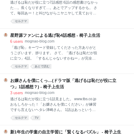
8話感想 さて逃げ恥8話。 日野さんが居酒屋で大はし
逃げるは恥だが役に立つ7話感想 6話の感想書けなかっ
ゃぎの図がとってもとっても微笑ましかった！ 日野
た…。長くなりすぎて…。あとでアップするかも。 さ
「生ビールサイコー！何頼む？何頼む？あー軟骨の唐
て。毎回あー！と叫びながらニヤニヤして見ておりま
揚げ食べたーい！コリコリしたーい！コリコリコリコ
す。何回見ても「あー」って言っちゃう。 バスガイド
セルクマ
リ・・・！めっちゃ楽しい！俺の中で超アミューズメ
みくりかわいいですね。ジュウシマツバス。あっ、は
ント！」 きっと普段は呑みにも行かずいいお父さんな
とバスと鳥つながりだ！ キスの後の親指サワッはエロ
んだろうなあ。 あと原作で大好きな妄想シーン、スポ
い！アレは平匡じゃねえな！！！ 「焼いた鱚です」ブ
星野源ファンによる逃げ恥4話感想 - 椅子上生活
ーツインタビューが想像以上の規模になってて笑った
フォッ 「僕には一生必要無いものです」「津崎さんて
6
users
mognao-blog.com
ｗオリンピックだっ
案外すごいんだ…」日野さんの目線！ｗ 「今日は火曜
「逃げ恥」キーワード登録してくださった方ありがと
です」「たった今水曜日に…」往生際の悪い平匡、そ
うございます、捗ります。 さて、「逃げるは恥だが役
してみくりの目ｗ スリランカのちょっといい紅茶！あ
に立つ」4話。 「するんじゃないすかねー」が完全に
れかー！風見さん！！ｗ で、平匡からの誕生日プレゼ
ただの星野源でした冒頭から本当にありがとうござい
セルクマ
あとで読む
ントが賞与！金ーー！0点！！もうさー、1日慣れない
ます。 「おれ、ねこ」で壁をせっせと作る「ひらまさ
デパートでみくりのことを考えてプレゼント探してた
(メガネ付き)」ｗｗｗシャッター的なものかと思って
って知っただけでめっちゃ喜びそうなのになー。物は
たらそんなにせっせと作ってたんだ、と思ってそこも
お嬢さんを僕にくっ…(ドラマ版「逃げるは恥だが役に立
何でもよかったんだよー、平匡さん。 地味スゴ見てる
笑ってしまいました。 エヴァパロは予想外だったしか
つ」1話感想？) - 椅子上生活
からつい
なり雰囲気も合ってておもしろかったです。2回畳み
3
users
mognao-blog.com
かけてくるのがまたいい。戦う相手は風見ではなくみ
逃げるは恥だが役に立つ1話見ました。 www.tbs.co.jp
くりだったのだ…。 そして4話を語る上で外せない
おもしろかった！「お嬢さんを僕にください」が練習
「愛される人は、いいなあ…」のセリフ。 平匡
ですら言えないヘタレ津崎さん。 1話はあっという間
ー！！！何なら日本中がお前のこと愛してるから
でした！面白くなってきたってところで終わり。もっ
ー！！！泣かないで―！むしろ俺の胸で泣けー！と、
セルクマ
TV
と続きが見たーい、ってとこでエンディングの恋ダン
胸がギュッとなりました。源ちゃんほんといい演技し
スとかずるいよー！かわいいよー！ 始まる前は星野さ
ますね。 なぜ星野源の童貞演技がここまで愛される
んのかっこよさにやられるかと思ってたけど、第1話
新1年生の学童の自主学習に「賢くなるパズル」 - 椅子上生
か。 同じく高齢童貞役だった「