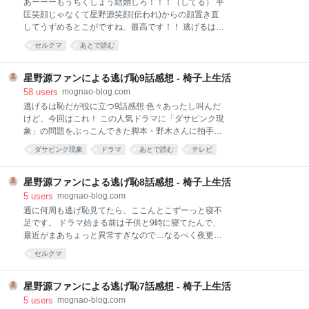
あーーーもうちくしょう結婚しろ！！！（してる） 平
DVDに落としてずっと見返すべき！」という気持ちが
匡笑顔じゃなくて星野源笑顔(伝われ)からの顔置き直
湧いてBDハードディスクレコーダーを買うことになり
してうずめるとこがですね、最高です！！ 逃げるは恥
ました。 それで調べたところ、レコーダーは
だが役に立つ最終話感想(ネタバレ) 終わっちゃいまし
PanasonicのDIGAのほぼ一強という事実がわかってき
セルクマ
あとで読む
たね、逃げ恥。 始まった当初はこんなに視聴率上がっ
ました。 えっ、なんで？？うちのテレビは東芝だし、
たりダンスが話題になったりするとは思っていません
東芝のレコーダーにしようかな、とか考えた時期もあ
でした。 あまりに人気で、専門家の方達が各所で逃げ
星野源ファンによる逃げ恥9話感想 - 椅子上生活
りました。でも
恥について考察しまくってて、もうわたし書くことな
58
users
mognao-blog.com
いよ…と思ったりしましたが、わたしが書く意味があ
逃げるは恥だが役に立つ9話感想 色々あったし叫んだ
るとすれば純粋な感想記事だなと思い直して書きま
けど、今回はこれ！ この人気ドラマに「ダサピンク現
す。 まあいつもストーリーの深読みよりもキャラ萌え
象」の問題をぶっこんできた脚本・野木さんに拍手を
に走ってしまうので、話より好きなシーンとか仕草に
送りたい！！(ココ、原作に存在しないシーンだよ) ダ
ダサピンク現象
ドラマ
あとで読む
テレビ
ついて語るだけになると思いますが…。 序盤。 真田丸
サピンク現象って何？って方はこちらの記事によくま
パロにひとしきり笑いつつも、家事の分担で303号室
とまってらっしゃいますので興味がありましたらどう
に立ち込める暗雲。うう、辛い結婚生活的…。甘くね
ぞ。 d.hatena.ne.jp 要は「女性ってこういうのが好き
星野源ファンによる逃げ恥8話感想 - 椅子上生活
え…。がんばってるんだけどうっかり忘れちゃうこと
なんでしょ？」という世間の刷り込みから来る、「女
5
users
mognao-blog.com
もあるし相手
性向け＝とりあえずピンクにしとけ」みたいな風潮の
週に何周も逃げ恥見てたら、ここんとこずーっと寝不
ことですね。逃げ恥のテーマでもある、世間の思いこ
足です。 ドラマ始まる前は子供と9時に寝てたんで、
みやカテゴライズによって苦悩する人々を描写するの
最近がまあちょっと異常すぎなので…なるべく夜更か
にもピタリと来るモチーフでした。 で、この問題は
ししないよう心掛けます。(今日はたまたま月曜1時に
セルクマ
色々根深いし、ドラマの中でも百合ちゃんや同僚の女
目が覚めたんです、ええ、たまたま) ブログも簡潔
性たちが苦労してこの流れを変えて行ったという描写
に…と言いたいところですが、簡潔に書ける文才があ
があります。 でもね、百合ちゃんはこのダサピンク自
ればこんなに溜めてないっていう。なんとか書き続け
星野源ファンによる逃げ恥7話感想 - 椅子上生活
体の存在を否定しないんです。「そういう売り方をし
ていけるようがんばります。 逃げるは恥だが役に立つ
5
users
mognao-blog.com
てい