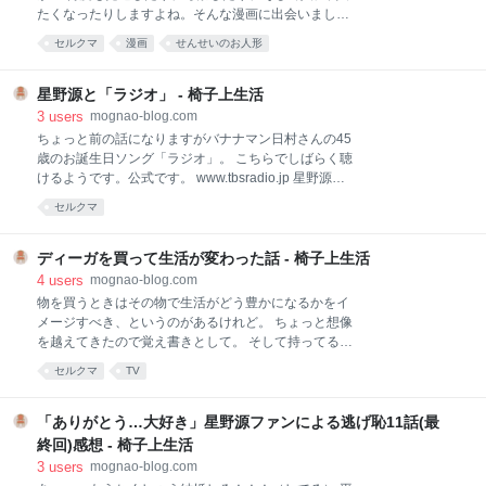
ード。 物流業界では配達の末端(営業所から各家庭に
たくなったりしますよね。そんな漫画に出会いまし
個別に届けるところ)を担う部分は「ラストワンマイ
た。 せんせいのお人形／藤のよう
ル」と呼ばれているのですが、そのラストワンマイル
セルクマ
漫画
せんせいのお人形
https://www.comico.jp/comic/130?languageCode=ja
のドライバーが時間外労働の上限規制(いわゆる働き方
今、一番読み返している、これまでの人生でこの漫画
改革)のため圧倒的に不足するのが2024年(今まで時間
に出会ってよかったと思っている漫画です。 子育て
星野源と「ラジオ」 - 椅子上生活
外労
や、誰かに教えるということをしている人、教育関係
3
users
mognao-blog.com
の人、今教育を受けている学生さんにも読んで欲し
ちょっと前の話になりますがバナナマン日村さんの45
い。 わたしも学生時代に読んだら、興味の無い授業を
歳のお誕生日ソング「ラジオ」。 こちらでしばらく聴
また違った視点で聴けたかな？という、そんな漫画で
けるようです。公式です。 www.tbsradio.jp 星野源・
す。 もくじ 1.どういう作品？ 2.こんな人にオススメ 3.
日村さん45歳の歌『ラジオ』 #bananamoon #星野源
セルクマ
評判など 4.せんせいのお人形は無料で読める 1.どうい
ANN pic.twitter.com/3EAeB99K8X— 星野源 Gen
う作品？ あらすじ 親戚中をたらい回しにされ、育児放
Hoshino (@gen_senden) 2017年5月12日 ↑歌詞はこ
棄を受けていた 身寄りのない女子高生・スミカ。 名門
ちら 毎年日村さんにお誕生日ソング作ってるそうです
ディーガを買って生活が変わった話 - 椅子上生活
女子高の倫理教師
が(全部は知らない)、去年は知らずに過ぎてしまった
4
users
mognao-blog.com
ので今年は気合入れてバナナムーン聴きました！ もう
物を買うときはその物で生活がどう豊かになるかをイ
7年目ということは、ソロデビュー直後から？ 毎年一
メージすべき、というのがあるけれど。 ちょっと想像
人の人に同じテーマで曲作ってるんだからネタが尽き
を越えてきたので覚え書きとして。 そして持ってるけ
そうなものですが、毎年色々なエピソードで笑いもと
ど活用できてない方にもお知らせしたくて、ステマと
セルクマ
TV
ってお祝いもして、本当にすごいですね…。(曲も良
いうかダイレクトマーケティングしますね。パナソニ
い) しかもこれ、日村さん以外の誕生日ソングにはな
ックの回し者ではないけど。 元々東芝のREGZAって
りえない。名前だけ入れ
テレビを持っていたので、テレビに録画機能が付いて
「ありがとう…大好き」星野源ファンによる逃げ恥11話(最
いてそれを使って今まで困ることがありませんでし
終回)感想 - 椅子上生活
た。 ただ、昨年末にドラマ「逃げ恥」を見ていて「こ
3
users
mognao-blog.com
のままこのデータをテレビに死蔵させてはおけん！