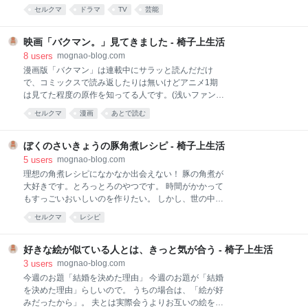
せん わたしはミッチーファンなので、ミッチーが出演
ったですよ。 以下ネタバレ トッキュウ1話を思い出さ
セルクマ
ドラマ
TV
芸能
するというこのドラマは放映前から注目してはいまし
せるオープニング。トッキュウ1話はライトがシャド
た。 でも実はあまり及川光博出演ドラマは見ない方な
ーラインに乗って寝てたなあ。 バナナ何本食べ
のですが(だってどの役を見てもミッチーにしか見えな
映画「バクマン。」見てきました - 椅子上生活
くてドラマとして見づらくなるため…ｗ)、今回はたま
8
users
mognao-blog.com
たま。レギュラーとはいえドラマオリジナルの役であ
漫画版「バクマン」は連載中にサラッと読んだだけ
まり話に絡まないようだったので安心して見ていたの
で、コミックスで読み返したりは無いけどアニメ1期
ですｗ 普段は民放のドラマはほとんど見ないので、新
は見てた程度の原作を知ってる人です。(浅いファンで
垣さんも岡田さんも他の役のイメージがあまり無く、
す) 小畑ファンではあります。「ランプ」大好きで
セルクマ
漫画
あとで読む
フラットに見れました。(リーガルハイは見てたけど今
す。 実写「バクマン。」が結構いいという話をよく聞
回のドラマは役も髪も全然違うので) 最初は純粋に推
いていたので、貴重な一人時間にちょっと行ってきま
理ものということで、眠ると記憶がリセットされる今
した。 バクマン。DVD 通常版 佐藤健Amazon おもし
ぼくのさいきょうの豚角煮レシピ - 椅子上生活
日子さんと不運厄介のドタバタなんだなーという感じ
ろかった！よかったー。 ただ、見に行った頃にはもう
5
users
mognao-blog.com
小さめのスクリーンでの上映で、劇中の文字とかあん
理想の角煮レシピになかなか出会えない！ 豚の角煮が
まり読めなかった…。劇中の漫画のセリフの文字やコ
大好きです。とろっとろのやつです。 時間がかかって
ミックス背表紙など読ませたいという演出が見て取れ
もすっごいおいしいのを作りたい。 しかし、世の中に
たんですが、目が悪い方なのであまり読みとれず…。
はそんな手間を省いた「かんたん」レシピが溢れてい
セルクマ
レシピ
公開直後とかもっと早めに見ればよかったです。これ
ます。 我が家では普段から煮物は圧力鍋を使用してい
から見に行く人は多少見上げる位置でも近くで見た方
ますが、圧力鍋を使ったレシピというのは「簡単」な
がいい！BD・DVD化されたらコマ送りで見たい作
どの名前が付いている簡略レシピも多く、しっかりと
好きな絵が似ている人とは、きっと気が合う - 椅子上生活
品。 劇中の原稿やスケッチは小畑さんの書き下ろしと
した角煮レシピというのはなかなか巡り会えませんで
3
users
mognao-blog.com
聞いていたので
した。 色々検索した結果、現在のベストの角煮レシピ
今週のお題「結婚を決めた理由」 今週のお題が「結婚
に辿り着いたので自分用覚え書きとしてブログに書い
を決めた理由」らしいので。 うちの場合は、「絵が好
ておきます。 基本の考え方はこちら 圧力鍋で作る「箸
みだったから」。 夫とは実際会うよりお互いの絵を見