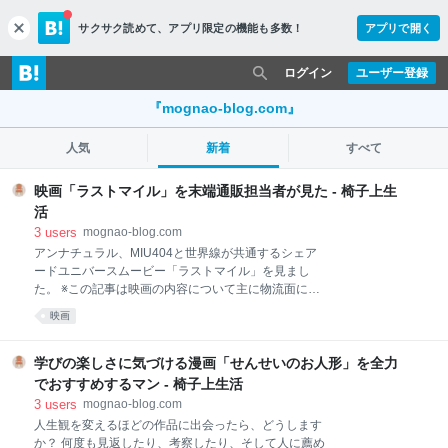
サクサク読めて、
アプリ限定の機能も多数！
アプリで開く
c
l
o
ログイン
ユーザー登録
s
e
『mognao-blog.com』
人気
新着
すべて
映画「ラストマイル」を末端通販担当者が見た - 椅子上生
活
3
users
mognao-blog.com
アンナチュラル、MIU404と世界線が共通するシェア
ードユニバースムービー「ラストマイル」を見まし
た。 ※この記事は映画の内容について主に物流面につ
いて触れています。 一切のネタバレが嫌な方はお気を
映画
つけください。 見る前、アンナチュラルやMIU404の
みんなのその後が描かれる、見れるー！嬉しい！の気
持ちと同時に、野木亜紀子が描く「物流」の映画…何
学びの楽しさに気づける漫画「せんせいのお人形」を全力
を突きつけられるのだろう、怖い、と思っていまし
でおすすめするマン - 椅子上生活
た。 わたしは仕事で小規模ながら通信販売の業務に関
3
users
mognao-blog.com
わっています。 物流の一端に関わる者です。 いま、
人生観を変えるほどの作品に出会ったら、どうします
「物流の2024年問題」は通販業界ではかなりの頻出ワ
か？ 何度も見返したり、考察したり、そして人に薦め