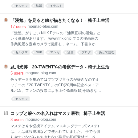
でほろりとくずれる」豚の角煮 -圧力鍋を購入して4か-
た方が先で、この人上手いなー、いいなーと思ってい
セルクマ
結婚
イラスト
レシピ・食事 | 教えて!goo ベストアンサーのpho-CAT
たら相手もそう思っててくれたらしい、というきっか
さんの解説を元に作ります。 1.まず、肉を沸騰したお
けで結婚。 だから結婚後も一緒に絵を描き続けていけ
湯の中に入れて湯通しします。中まで火が通らなくて
たらいいなあ、と思ってたんですが、お互い忙しくて
「漫勉」を見ると絵が描きたくなる！ - 椅子上生活
も良い。余分な脂や臭みを抜く為です。
ここ数年はなかなか絵は描けてません。 子供もひっく
17
users
mognao-blog.com
るめてみんなで描けたらいいなと思ってたんですが
「漫勉」がすごい NHK Eテレの「浦沢直樹の漫勉」と
ね、子供はなぜか鉛筆を持てばすごろくを作り、文字
いう番組があります。 www.nhk.or.jp プロの漫画家の
の練習をし、迷路を書くという。 なぜか絵を描いてく
作業風景を定点カメラで撮影し、ネーム、下書きから
れないのです…。 白い紙を渡すとみっちり埋まってき
ペン入れ、そして仕上げまで作業をみっちり見せてく
セルクマ
NHK
マンガ
漫画
ブログ
あとで読む
ます。 そっちも素敵だけどね。おかーさんは絵が描き
れながら、浦沢直樹とゲスト漫画家が語るという番組
たいな。 ちなみに絵と描いてる人の外見のイメージが
です。 先日からTwitterなどでも話題になっていたので
違うというのはよくありますが、わたしの経験上、絵
気になっていたんですが、本日再放送だった東村アキ
及川光博 20-TWENTY-の考察データ - 椅子上生活
と描いてる人の中身のイメージはほぼ一致するので、
コさんの回を拝見しまして、もう「これはすげー！す
5
users
mognao-blog.com
自分と絵の好みが
ごい！」と思い、この衝撃を忘れないために自分で読
色々データを集めてはブツブツ言うのが好きなのでミ
み返す用にブログでも書いておこうと思った次第で
ッチーの「20-TWENTY-」のCD(20周年記念ベストア
す。 とにかく、この番組を見たわたしの感想は 「プロ
ルバム、ファンの投票による上位45曲収録)を聴きなが
すごい！！」「今の若い子ってこんなのまで見れてい
ら作詞作曲などを調べてみました。 作曲・編曲者とも
セルクマ
いな！」 そして「絵が描きたい！！」でした。 あこが
名だたる方が多く、改めて「スゲー」と思ったりした
れの「つけペン」の思い出 中学生の頃、漫画大好きだ
のですが、せっかく調べたのでまとめておきます。 一
ったわたしは「やっぱつけペンだよねー」と、絵も上
覧はスプレッドシートにまとめておきました～ 及川光
コップと箸への名入れはマステ最強 - 椅子上生活
手くないのにお小遣いで画材を少しずつ買い
博 20-TWENTY- - Google スプレッドシート 作詞編 全
3
users
mognao-blog.com
部ミッチーでした！w ミッチーの楽曲のほとんどは作
マステは今や必携アイテム マスキングテープ(マステ)
詞は本人。作詞作曲している曲も少なくないです。 作
は、元は建設現場などで使われていました。 手でも切
曲者編 オオヤギヒロオさん＝大八木弘雄さんはデビュ
りやすいながらもちぎれない強度の和紙素材で、ペン