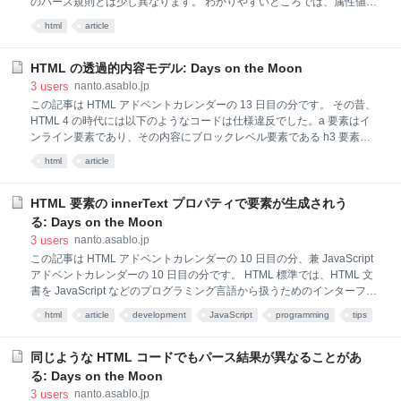
のパース規則とは少し異なります。 わかりやすいところでは、属性値に
おいては小なり記号 (<) をそのまま書けます。以下の HTML コードにお
html
article
いて、span 要素の title 属性の値も内容のテキストも結果的には " < " と
いう値になりますが、テキストに関しては内部的にパースエラー
(invalid-first-character-of-tag-name; タグの名前の 1 文字目が無効) が発
HTML の透過的内容モデル: Days on the Moon
生しています。 <span title=" < "> < </span> 文字参照の扱いにも差異が
3
users
nanto.asablo.jp
あります。以下のように amp という文字参照の名前の後に ASCII の英
この記事は HTML アドベントカレンダーの 13 日目の分です。 その昔、
数字が続く場合、属性値においては "&ampm" という値に解釈されま
HTML 4 の時代には以下のようなコードは仕様違反でした。a 要素はイ
す。
ンライン要素であり、その内容にブロックレベル要素である h3 要素は
取れなかったからです。 <a href="url"><h3>見出し</h3></a> 現在の
html
article
HTML 標準では、a 要素、ins 要素、del 要素などは内容モデルが透過的
(transparent) であるとされ、上述のコードも仕様に適合しています。 透
過的内容モデルの要素は、その子要素から見ると透過的です。言い換え
HTML 要素の innerText プロパティで要素が生成されう
ると、透過的内容モデルの要素が取れる内容は、その親要素が取れる内
る: Days on the Moon
容を引き継ぎます。ある a 要素の親要素が div 要素なら、その a 要素の
3
users
nanto.asablo.jp
内容はフローコンテンツ (flow content) となります。親要素が p 要素な
この記事は HTML アドベントカレンダーの 10 日目の分、兼 JavaScript
ら、内容は記述コンテンツ (phr
アドベントカレンダーの 10 日目の分です。 HTML 標準では、HTML 文
書を JavaScript などのプログラミング言語から扱うためのインターフェ
イスも定義しています。そのひとつが HTML 要素の innerText プロパテ
html
article
development
JavaScript
programming
tips
ィ、要素の内容を文字列として取得・設定するプロパティです。かつて
Internet Explorer が独自に実装し、他の Web ブラウザも追従した結果と
して標準化されたものですね。 innerText プロパティの値の取得
同じような HTML コードでもパース結果が異なることがあ
innerText プロパティで取得できる値は、ブラウザにレンダリングされた
る: Days on the Moon
ようなテキスト内容となります。CSS で display: none; が指定された要
3
users
nanto.asablo.jp