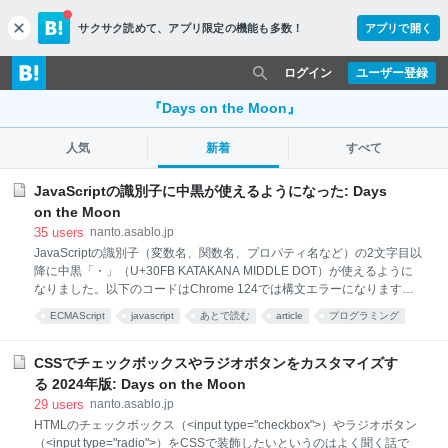
サクサク読めて、
アプリ限定の機能も多数！
アプリで開く
c
l
o
ログイン
ユーザー登録
s
e
『Days on the Moon』
人気
新着
すべて
JavaScriptの識別子に中黒が使えるようになった: Days
on the Moon
35
users
nanto.asablo.jp
JavaScriptの識別子（変数名、関数名、プロパティ名など）の2文字目以
降に中黒「・」（U+30FB KATAKANA MIDDLE DOT）が使えるように
なりました。以下のコードはChrome 124では構文エラーになります
が、Chrome 125では問題なく実行できます。 const シン・ゴジラ =
ECMAScript
javascript
あとで読む
article
プログラミング
2016; JavaScriptの識別子 中黒が使えるようになったのは、
programming
JavaScript（ECMAScript）の仕様が変わったからではありません。変わ
ったのはUnicodeの仕様のほうです。Unicode 15.1.0（2023年9月）に
CSSでチェックボックスやラジオボタンをカスタマイズす
おいてOther_ID_Continueプロパティ（を持つ文字の集まり）に中黒が
る 2024年版: Days on the Moon
追加されました。 そもそもJavaScriptの識別子に使える文字は、
29
users
nanto.asablo.jp
Unicodeを参照して定義されています。ECMAScript 2023（2023年6
HTMLのチェックボックス（<input type="checkbox">）やラジオボタン
月）では
（<input type="radio">）をCSSで装飾したいというのはよく聞く話で