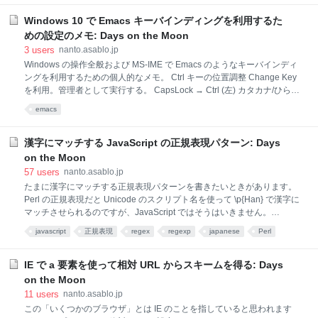
たようなことが display: flex にも言えるようです。 この挙動は認識して
いなかったので CSS Flexible Box Layout Module Level 1 (flexbox 仕様
Windows 10 で Emacs キーバインディングを利用するた
草案、2016 年 4 月 2 日時点のもの) を見てみたところ、「4.5. Implied
めの設定のメモ: Days on the Moon
Minimum Size of Flex Items」(flex アイテムの暗黙的な最小サイズ)
3
users
nanto.asablo.jp
Windows の操作全般および MS-IME で Emacs のようなキーバインディ
ングを利用するための個人的なメモ。 Ctrl キーの位置調整 Change Key
を利用。管理者として実行する。 CapsLock → Ctrl (左) カタカナ/ひらが
な → Shift (右) 半角/全角 → Esc XKeymacs の設定 XKeymacs のスナッ
emacs
プショットバージョンを利用。Explorer を「管理者として実行」し、そ
の上で C:\Program Files にフォルダをコピー。 dot.xkeymacs 以下の内
容でファイル %APPDATA%\dot.xkeymacs (たいていは C:\Users\
漢字にマッチする JavaScript の正規表現パターン: Days
{user}\AppData\Roaming\dot.xkeymacs) を作成。 (fset 'browser-back
on the Moon
[browser-back]) (fset 'br
57
users
nanto.asablo.jp
たまに漢字にマッチする正規表現パターンを書きたいときがあります。
Perl の正規表現だと Unicode のスクリプト名を使って \p{Han} で漢字に
マッチさせられるのですが、JavaScript ではそうはいきません。
JavaScript の正規表現には以下のふたつの問題があります。 Unicode ス
javascript
正規表現
regex
regexp
japanese
Perl
クリプト名の指定 (\p{...}) に対応していない。 そもそも Unicode の符号
位置に対してマッチさせられない (UTF-16 における符号単位に対するマ
ッチになる)。 BMP 外の文字にマッチさせたいときは、サロゲートペア
IE で a 要素を使って相対 URL からスキームを得る: Days
の符号単位を記述する必要がある。 これに関しては ECMAScript 2015
on the Moon
で導入された /u フラグで解決する見込み。 とはいえ、解決不能な問題
11
users
nanto.asablo.jp
というわけでもないので、Perl の \p{Han} を JavaScript に移植してみま
この「いくつかのブラウザ」とは IE のことを指していると思われます
しょう。\