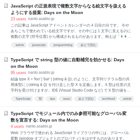
る菓子の総称。</dd> <dd>琥珀糖のこと。</dd> <dt>琥珀糖</dt> <dt>干
JavaScript の正規表現で複数文字からなる絵文字を扱える
琥珀</dt> <dd>寒天を煮て固め表面を乾燥させた菓子。シャリっとした
ようにする提案: Days on the Moon
表面とプルっとした中身の対比が癖になる。</dd> </dl> スタイルシート
23
users
nanto.asablo.jp
を適用したり、マイクロデータの項目を作成したりするために、グルー
この記事は JavaScript アドベントカレンダーの 4 日目の分です。 今や
プひとつずつを表す
あちこちで使われている絵文字ですが、その中には 1 文字に見えるのに
複数の文字 (符号位置) から構成されるものがあります。例えば「👨‍👩」
という男女が並んだ絵文字は、U+1F468 MAN、U+200D ZERO WIDTH
article
javascript
programming
あとで読む
JOINER、U+1F469 WOMAN の 3 つの符号位置からなります。
JavaScript の正規表現でこのような絵文字にマッチさせようとすると正
規表現パターンが長大になってしまいます。また、文字クラス [...] 内に
TypeScript で string 型の値に自動補完を効かせる: Days
このような絵文字を記述すると、「U+1F468、U+200D、U+1F469 と
on the Moon
いう符号位置の並び」ではなく「U+1F468、U+200D、U+1F469 のい
95
users
nanto.asablo.jp
ずれかの符号位置」にマッチしてしまいます (/u フラグが有効な場合)。
結論 type X = 'foo' | 'bar' | (string & {}); のように、文字列リテラル型の共
これを解決するための提案
用体型に | (string & {}) を付け足した型 X を定義します。X 型は任意の文
字列を受け付けますが、IDE (Visual Studio Code など) で X 型の値を入
力するときには 'foo' と 'bar' が自動補完の候補として提示されます。 解
TypeScript
型
tips
react
あとで読む
techfeed
article
説 単純に type X = 'foo' | 'bar' | string; と書いてしまうと、共用体型の各要
素がまとめられて、X は単なる string 型になってしまいます。{} 型は
null と undefined を除く任意の値を受け付けるので、string & {} 型は実
TypeScript でモジュール内でのみ参照可能なグローバル変
質的に string 型と同一なのですが、TypeScript 4.4 の時点では同一扱い
数を宣言する: Days on the Moon
されず、共用体型の各要素がまとめられ
4
users
nanto.asablo.jp
Web ブラウザで使われる JavaScript ライブラリの中には、グローバル
変数 (window オブジェクトのプロパティ) をはやすものがあります。