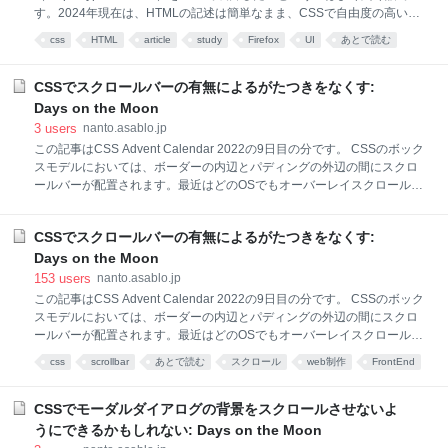
す。2024年現在は、HTMLの記述は簡単なまま、CSSで自由度の高い装
飾も実現できるようになっています。 結論 従来の手法 appearanceプロ
css
HTML
article
study
Firefox
UI
あとで読む
パティを使う手法 外枠の配置 未チェックとチェック済みの切り替え 強
制カラーモードへの対応 透明なボーダーやアウトライン 内向きの影や背
景グラデーション 画像やテキスト ブラウザ組み込みの外観 状態に応じ
CSSでスクロールバーの有無によるがたつきをなくす:
たスタイルの指定 参考文献 結論 単に色調を整えられればよいという場
Days on the Moon
合は、accent-colorプロパティを使います。 input[type="checkbox"],
3
users
nanto.asablo.jp
input[type="radio"] { accent-color: #d31; } くだもの や
この記事はCSS Advent Calendar 2022の9日目の分です。 CSSのボック
スモデルにおいては、ボーダーの内辺とパディングの外辺の間にスクロ
ールバーが配置されます。最近はどのOSでもオーバーレイスクロールバ
ー（スクロールバーが内容の前面に覆いかぶさるようなもの）が主流と
なり、スクロールバーが存在してもしなくても内容の幅が変わらないよ
CSSでスクロールバーの有無によるがたつきをなくす:
うになっています。一方、クラシックスクロールバー（スクロールバー
が常に表示されるようなもの）が使われる環境では、overflow: autoな要
Days on the Moon
素において内容がはみ出すときとはみ出さないときで内容の幅が変わっ
153
users
nanto.asablo.jp
てきます。 クラシックスクロールバーが使われる環境でも内容の幅を一
この記事はCSS Advent Calendar 2022の9日目の分です。 CSSのボック
定に保ちたいという場合は、scrollbar-gutterプロパティを使います。
スモデルにおいては、ボーダーの内辺とパディングの外辺の間にスクロ
scrollbar-gutter: stableを指定すれば、スクロールバーが表示されないと
ールバーが配置されます。最近はどのOSでもオーバーレイスクロールバ
きで
ー（スクロールバーが内容の前面に覆いかぶさるようなもの）が主流と
css
scrollbar
あとで読む
スクロール
web制作
FrontEnd
なり、スクロールバーが存在してもしなくても内容の幅が変わらないよ
HTML
うになっています。一方、クラシックスクロールバー（スクロールバー
が常に表示されるようなもの）が使われる環境では、overflow: autoな要
CSSでモーダルダイアログの背景をスクロールさせないよ
素において内容がはみ出すときとはみ出さないときで内容の幅が変わっ
うにできるかもしれない: Days on the Moon
てきます。 クラシックスクロールバーが使われる環境でも内容の幅を一