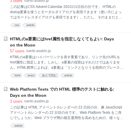
3
users
nanto.asablo.jp
定に保ちたいという場合は、scrollbar-gutterプロパティを使います。
この記事はCSS Advent Calendar 2022の1日目の分です。 HTMLの
scrollbar-gutter: stableを指定すれば、スクロールバーが表示されないと
dialog要素を使うとモーダルダイアログを表現できます（使い方によっ
きで
てはモードレスダイアログも表現できます）。ただし、そのままだとモ
ーダルダイアログを開いているときに、マウスホイールなどによってダ
css
article
イアログの背景（文書全体）までスクロールしてしまいます。 モーダル
ダイアログの背景をスクロールさせたくない場合、これを書いている現
在のCSS仕様草案によれば、以下の記述で実現できるはずです（デ
HTMLのa要素にはhref属性を指定しなくてもよい: Days
モ）。 dialog { overscroll-behavior: contain; } しかしながら、この方法
on the Moon
はChrome canary 110では期待通り動作しますがマウスホイールによる
57
users
nanto.asablo.jp
スクロールは防げますが、矢印キーやPageUp/PageDownキーによるス
HTMLのa要素はハイパーリンクを表す要素であり、リンク先のURLを
クロールは防げず、Firefox nightly 10
href属性に指定します。しかし、a要素の役割はそれだけではありませ
ん。HTML標準によれば、a要素は「リンクとなりうる箇所のプレースホ
ルダー」として使うこともできます。この場合はhref属性を指定しませ
html
react
あとで読む
article
ん。 リンクとなりうる箇所の例として、ナビゲーションやタブUI、パン
くずリストなどでの「現在の項目」があります。 <nav> <ul> <li><a
href="/">ホーム</a></li> <li><a>最新記事</a></li> <li><a
Web Platform Tests での HTML 標準のテストに触れる:
href="/archives">アーカイブ</a></li> <li><a href="/settings">設定</a>
Days on the Moon
</li> </ul> </nav> ReactなどJSXでa要素を生成する場合、href属性を指
3
users
nanto.asablo.jp
定しないためにはhrefプロパティにundefinedを
この記事は HTML アドベントカレンダーの 22 日目の分、兼 JavaScript
アドベントカレンダーの 22 日目の分です。 Web Platform Tests をご存
じでしょうか。Web ブラウザ間の相互運用性を高めるための、様々な
Web 標準技術に関するテストスイートです。主要 Web ブラウザは Web
article
Platform Tests を開発プロセスに取り込み、互換性の向上やリグレッシ