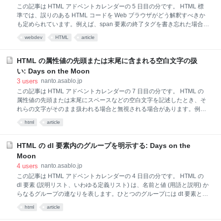
素の内容は含まれませんし、display: block; が指定された要素の内容の
この記事は HTML アドベントカレンダーの 5 日目の分です。 HTML 標
前
準では、誤りのある HTML コードを Web ブラウザがどう解釈すべきか
も定められています。例えば、span 要素の終了タグを書き忘れた場合、
const c = document.createElement('div'); c.innerHTML = '<p>
webdev
HTML
article
<span>foo</p><p>bar</p>'; console.log(c.innerHTML); // => "<p>
<span>foo</span></p><p>bar</p>" 最初の段落が終了する地点で span
要素も終了すると解釈されました。ここで span 要素を b 要素に変えて
HTML の属性値の先頭または末尾に含まれる空白文字の扱
みるとどうなるでしょう。 const c = document.createElement('div');
い: Days on the Moon
c.innerHTML = '<p><b>foo<
3
users
nanto.asablo.jp
この記事は HTML アドベントカレンダーの 7 日目の分です。 HTML の
属性値の先頭または末尾にスペースなどの空白文字を記述したとき、そ
れらの文字がそのまま扱われる場合と無視される場合があります。例と
して form 要素の属性を見ていきましょう。 <form method=" post "
html
article
action=" /edit " target=" _blank " rel=" noopener "> method 属性の値は特
定のキーワードであり、空白文字を含む値は指定できません。" post " は
無効な値として無視され、デフォルト値である "get" を指定したのと同
HTML の dl 要素内のグループを明示する: Days on the
じ扱いになります。 action 属性の値はスペースで囲まれる可能性のある
Moon
空でない妥当な URL であり、先頭と末尾の空白文字の並びは無視され
4
users
nanto.asablo.jp
ます。この場合は "/edit" を指定したのと同じ扱いになります。 targe
この記事は HTML アドベントカレンダーの 4 日目の分です。 HTML の
dl 要素 (説明リスト、いわゆる定義リスト) は、名前と値 (用語と説明) か
らなるグループの連なりを表します。ひとつのグループには dt 要素と
dd 要素がそれぞれひとつ以上含まれます。 よく見るのは dl 要素の直下
html
article
に dt 要素と dd 要素が来る形でしょう。以下の例では dl 要素にふたつの
グループが含まれます。 <dl> <dt>琥珀</dt> <dd>寒天を使い透明感のあ