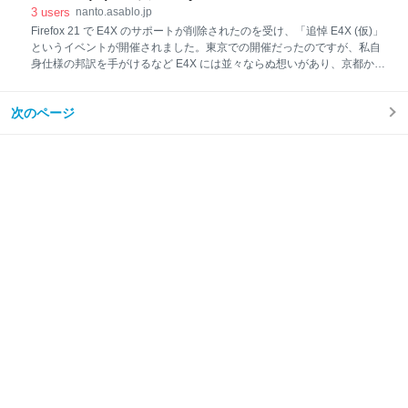
break-all を両方使うとどうなるのか なぜ word-break: break-all ではな
3
users
nanto.asablo.jp
く word-wrap: break-word を勧めるのか どこに word-wrap: break-word
Firefox 21 で E4X のサポートが削除されたのを受け、「追悼 E4X (仮)」
を指定するのか position:
というイベントが開催されました。東京での開催だったのですが、私自
身仕様の邦訳を手がけるなど E4X には並々ならぬ想いがあり、京都から
駆けつけた次第です。 来たからにはと私も「E4X と autovivification」と
いう題で LT をしてきました。Perl でいうところの autovivification とい
次のページ
う機能が E4X にも備わっているという話です。ほかに「私と E4X」と
いう発表 (むしろ自分語り) もしたのですが、こちらはその場限りのオフ
レコです。 追悼というだけあって皆さん E4X に対する熱い思いを語っ
ていましたが、特に感心したのが Vimperator の対応の話です。それまで
E4X を使っていた部分を、ECMAScript 6 での採用が検討されているテ
ンプレートリテラル