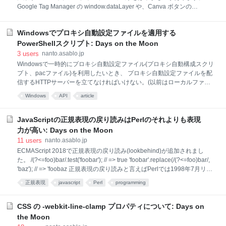
Google Tag Manager の window.dataLayer や、Canva ボタンの
window.Canva などです。 そうしたグローバル変数をあちこちのモジュ
ールから直接操作していると保守性が下がってしまうので、ラッパーと
Windowsでプロキシ自動設定ファイルを適用する
なるモジュールを用意したいところです。グローバル変数を直接操作す
るのはラッパーモジュール内のみにとどめ、他のモジュールはラッパー
PowerShellスクリプト: Days on the Moon
モジュールを介して外部ライブラリにアクセスするという仕組みです。
3
users
nanto.asablo.jp
このとき、ラッパーモジュール内でグローバル変数にアクセスしつつ、
Windowsで一時的にプロキシ自動設定ファイル(プロキシ自動構成スクリ
他のモジュールではそのグローバル変数にアクセスできないようにする
プト、pacファイル)を利用したいとき、 プロキシ自動設定ファイルを配
には、どうしたらよいでしょうか。 TypeScript でのグローバル変数の宣
信するHTTPサーバーを立てなければいけない。(以前はローカルファイ
言
ルが使えたが、Windows 10 Creators Updateから使えなくなった。)
Windows
API
article
Windowsの「プロキシ」設定画面で「スクリプトのアドレス」を指定し
なければいけない。 という手間があります。 そこで、プロキシ自動設定
ファイルを配信するHTTPサーバーを立ち上げ、そのURLをWindowsの
JavaScriptの正規表現の戻り読みはPerlのそれよりも表現
プロキシ設定に指定するPowerShellスクリプトを書きました。 上記リン
力が高い: Days on the Moon
ク先のスクリプトをローカルに保存し、Explorerでスクリプトファイル
11
users
nanto.asablo.jp
のコンテキストメニューから「PowerShell で実行」を選択すると、コン
ECMAScript 2018で正規表現の戻り読み(lookbehind)が追加されまし
ソールウィンドウが開き、スクリプト中に記述されたプロキシ自動設定
た。 /(?<=foo)bar/.test('foobar'); // => true 'foobar'.replace(/(?<=foo)bar/,
'baz'); // => 'foobaz 正規表現の戻り読みと言えばPerlでは1998年7月リリ
ースのバージョン5.005からサポートしており、そこから20年もたって
正規表現
javascript
Perl
programming
と思いたくなるかもしれません。しかし、ECMAScript (JavaScript)のそ
れはPerlのものとは一味違います。なんと戻り読みの中で量指定子(*、
+、?、{n}など)を使えるのです。 // JavaScriptなら(?<=...)の中で+が使え
CSS の -webkit-line-clamp プロパティについて: Days on
る。 /(?<=fo+)bar/.test('foobar'); // => true # Perlでは(?<=...)の中で+を使
the Moon
お