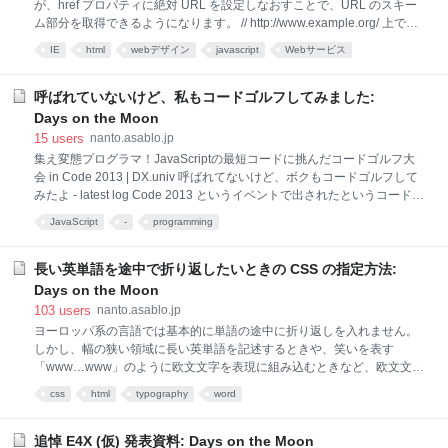
が、href プロパティに絶対 URL を設定しなおすことで、URL のスキー
ム部分を取得できるようになります。 // http://www.example.org/ 上で実
行しているものとする。 var elm = document.createElement('a');
IE
html
webデザイン
javascript
Webサービス
elm.href = '/foo?bar#baz'; // IE 6 / 7 で絶対 URL を設定。 // elm.href =
elm.cloneNode(false).href でもよい。 elm.href = elm.getAttribute('href',
4); // IE (少なくとも 8 ～ 11) で絶対 URL を設定。 elm.href += '';
呼ばれていないけど、私もコードゴルフしてみました:
elm.protocol // => "http:" elm.hostname
Days on the Moon
15
users
nanto.asablo.jp
集え変態プログラマ！JavaScriptの最短コードに挑んだコードゴルフ大
会 in Code 2013 | DX.univ 呼ばれてないけど、ボクもコードゴルフして
みたよ - latest log Code 2013 というイベントで出されたというコードゴ
ルフのお題「JavaScript でデジタル時計」を見ているうちに、自分でも
JavaScript
-
programming
やりたくなったので挑戦してみました。 基本方針 出力が複数行にわたる
なら 1 行ずつ処理していくのが素直な手ですが、このお題においてはそ
れだとひとつの文字に対する処理が細切れになってしまいます。 そこ
長い英単語を途中で折り返したいときの CSS の指定方法:
で、ある文字の出力処理をまとめてやってしまいましょう。行ごとにで
Days on the Moon
はなく列ごとに処理を進めていくのです。 20 分 方針が決まれば早速コ
103
users
nanto.asablo.jp
ーディング。以前、渋谷から 10 分のゴルフ場で似たようなお題
ヨーロッパ系の言語では基本的に単語の途中に折り返しを入れません。
「banner」に取り組んだときは三十六進数表記を使いましたが、とりあ
しかし、幅の狭い領域に長い英単語を記述するときや、笑いを表す
え
「www…www」のように欧文文字を表現に組み込むときなど、欧文文字
同士の合間で折り返したいと思うかもしれません。そのような折り返し
css
html
typography
word
の制御を CSS で行うにはどうすればよいのでしょうか。 2013 年 6 月時
点の結論 word-wrap: break-word を使うとどうなるのか word-break:
break-all を使うとどうなるのか word-wrap: break-word と word-break:
追悼 E4X (仮) 発表資料: Days on the Moon