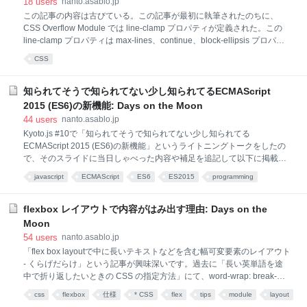
18
users
nanto.asablo.jp
この記事の内容は古びている。この記事が最初に執筆されたのちに、
CSS Overflow Module では line-clamp プロパティが定義された。この
line-clamp プロパティは max-lines、continue、block-ellipsis プロパテ
ィに対する一括指定プロパティである。 結論からいうと、CSS の -
CSS
webkit-line-clamp プロパティは使わないほうがいい。現状および今後の
Web ブラウザでのサポートが望めないからである。 -webkit-line-clamp
CSS プロパティとは何か 複数行でも3点リーダーをきかせることができ
知られてそうで知られてない少し知られてるECMAScript
るというもの。 このプロパティはどうやって使うか -webkit-line-clamp
2015 (ES6)の新機能: Days on the Moon
プロパティ単体では効果を持たず、他のプロパティと組み合わせて使
44
users
nanto.asablo.jp
う。 selector { display: -webkit-b
Kyoto.js #10で「知られてそうで知られてない少し知られてる
ECMAScript 2015 (ES6)の新機能」というライトニングトークをしたの
で、そのスライドに当日しゃべった内容や補足を追記して以下に掲載し
ます。 自己紹介 nanto_vi 情報規格調査会SC 22/ECMAScript Ad hoc委
javascript
ECMAScript
ES6
ES2015
programming
員会 editional issueの報告 ECMAScript 2015 (ECMA-262 6th Edtition)
reference
プログラミング
あとで読む
クラス構文 アロー関数 ブロックスコープ Promise etc... 2015年に
ECMAScriptが大幅に改定されました。クラス構文やアロー関数の追加は
flexbox レイアウトで内容がはみ出す理由: Days on the
あちこちで取り上げられているので皆さんご存知でしょうが、ここでは
Moon
あまり取り上げられていない地味な新機能を紹介します。 Unicodeの符
54
users
nanto.asablo.jp
号位置 // 🍣 '\uD83C\uDF63'; // ES5 '
「flex box layoutで中に長いテキストなどを含む幅可変要素のレイアウト
- くらげだらけ」という記事が興味深いです。過去に「長い英単語を途
中で折り返したいときの CSS の指定方法」にて、word-wrap: break-
word と display: inline-block などの組み合わせには注意が必要 (word-
css
flexbox
仕様
* CSS
flex
tips
module
layout
wrap の指定が効かないように見えることがある) と述べたのですが、似