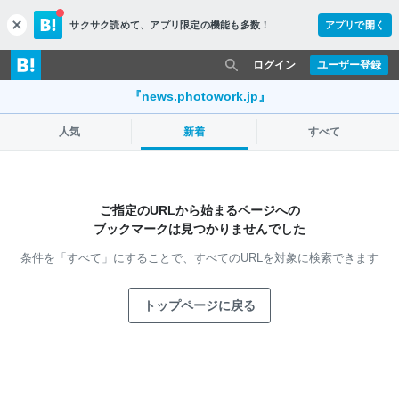
サクサク読めて、
アプリ限定の機能も多数！
アプリで開く
c
l
o
ログイン
ユーザー登録
s
e
『news.photowork.jp』
人気
新着
すべて
ご指定のURLから始まるページへの
ブックマークは見つかりませんでした
条件を「すべて」にすることで、
すべてのURLを対象に検索できます
トップページに戻る