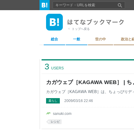
トップへ戻る
総合
一般
世の中
政治と
3
USERS
カガウェブ［KAGAWA WEB］ 
カガウェブ［KAGAWA WEB］は、ちょっぴり
2009/03/16 22:46
暮らし
sanuki.com
レシピ