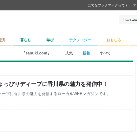
はてなブックマークって？
ア
経済
暮らし
学び
テクノロジー
おもしろ
『sanuki.com』
人気
新着
すべて
| ちょっぴりディープに香川県の魅力を発信中！
ディープに香川県の魅力を発信するローカルWEBマガジンです。