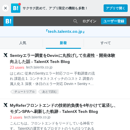
サクサク読めて、
アプリ限定の機能も多数！
アプリで開く
c
l
o
ログイン
ユーザー登録
s
e
『tech.talentx.co.jp』
人気
新着
すべて
Sentryエラー調査をDevinに丸投げして生産性・開発体験
向上した話 - TalentX Tech Blog
23
users
tech.talentx.co.jp
はじめに 従来のSentryエラー対応フロー 手動調査の流
れ 課題点 1. コンテキストスイッチのコスト 2. 調査の
属人化 3. 深夜・休日のエラー対応 Devin × Sentry ×
Slack 自動調査構築手順 全体アーキテクチャ 1. エラー
チュートリアル
あとで読む
発生 → Slack通知 2. スタンプ押下でワークフロー起動
3. Devinに調査依頼 4. Devin調査実行 4-1. 認証情報の
安全な取得 4-2. Devin内蔵ブラウザによる自動ログイ
MyReferフロントエンドの技術的負債を4年かけて返済し、
ン 4-3. Playbookに従った調査実行 5. 結果報告 導入後
モダンSPAへ刷新した軌跡 - TalentX Tech Blog
の成果 まとめ はじめに こんにちは！MyReferフロン
3
users
tech.talentx.co.jp
トエンドエンジニアの佐藤です。 フロントエンド開発
こんにちは。フロントエンドをリードしている神長で
を行っていると、Sentryからのエラー通知が日々届き
す。 TalentXの運営するプロダクトのうちの1つである