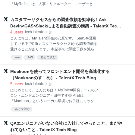
ます。 通知からSentryエラー画面にアクセスし、様々
「MyRefer」は、人事・リクルーター・ユーザーとい
な情報を読み解き、影響範囲の把握と原因を推測して
う3つのドメインにまたがり、約100ページのフロント
対応方針を決め
エンドを持つプロダクトです。 長年の機能開発の過程
カスタマーサクセスからの調査依頼を効率化！Ask
で、フロントエンドのコードベースには深刻な技術的
負債が蓄積し、開発生産性の低下が大きな課題となっ
Devin×GAS×Slackによる自動調査の構築 - TalentX Tech
ていました。 この技術的負債を解消し、フロントエン
Blog
4
users
tech.talentx.co.jp
ドアーキテクチャを抜本的に刷新するために実施した
こんにちは。MyTalent開発の穴原です。 SaaSを運用
約4年間にわたるモダナイゼーションの軌跡と、その
している中でCS(カスタマーサクセス)から調査依頼を
過程で得られた技術的知見を解説します。 プロジェク
受けることがあります。 本記事では調査工数を減らす
ト開始当初、コードベースが抱えていた主な課題は以
ためにAsk Devinを活用した取り組みを紹介します。
wiki
API
あとで読む
下の通りでした。 1. ブラックボックス化した巨大ファ
Ask Devinとは TalentXの調査依頼フロー 処理のフロー
イル 多くのページが単一ファイルで構成され、そのほ
一連の処理を作成 Slack ワークフローの作成、Google
とんどが1,000行を超えていました。例えば、あるペ
スプレッドシート連携 GASの作成 Ask Devinに質問内
Mockoonを使ってフロントエンド開発を高速化する
ージのコンポーネントは以下のような構造でし
容をリクエストする 実装 Ask Devinへのリクエストが
（Mockoonのすゝめ） - TalentX Tech Blog
失敗する場合 Google スプレッドシートへの記録をト
5
users
tech.talentx.co.jp
リガーに起動させる 実際に調査をお願いしてみた。 ま
はじめまして、こんにちは！ MyTalent開発チームのフ
とめ 最後に Ask Devinとは Ask DevinはDevinが提供
ロントエンドエンジニア・田中です😎 今日は
する機能の一つです。 devin.ai Devinとは違い、プロ
「Mockoon」というローカル環境でお手軽にモックサ
グラムを作成したりgithub上のプルリクエストをレビ
ーバーを立ち上げることができるアプリケーションを
ューしてもらうことはでき
あとで読む
ご紹介したいと思います！ mockoon.com Mockoonと
は Mockoonは2017年に登場したAPIモックサーバーを
ローカルで簡単に作成・実行できるオープンソースの
QAエンジニアがいない会社に入社してやったこと、まだや
アプリケーションです。 API開発やテストにおいて、
れてないこと - TalentX Tech Blog
実装が先行しがちなフロントエンドに対しバックエン