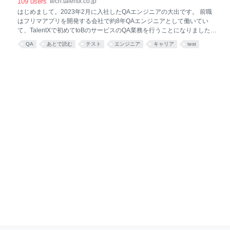
109
users
tech.talentx.co.jp
ドでの実装がされていない場合や、外部APIへの依存
はじめまして。2023年2月に入社したQAエンジニアの大出です。 前職
を避けたい場合に非常に役立ちます。 GUIベースで直
はフリマアプリを開発する会社で約8年QAエンジニアとして働いてい
感的に操作でき、環境構築や設定に手間取ることな
て、TalentXで初めてtoBのサービスのQA業務を行うことになりました。
く、すぐにモックサーバーを作成して利用を開始でき
入社前の状況 やったこと 新規開発の検証 テストプロセス改善 テスト計
ます。 Mockoonの魅力 フロントエンドの開発をして
QA
あとで読む
テスト
エンジニア
キャリア
test
画の作成 ドキュメントの整理 バグチケットの整理 ドッグフーディング
いると、一度は下記のような経験をしたことがあるは
programming
採用 まだやれてないこと 終わりに TalentXは2015年にMyReferというサ
ずです…！ UIデザ
ービスをリリースして以来、2023年2月に自分が入社するまで社内にソ
フトウェアテストを専門に行うメンバーは在籍しておらず、開発エンジ
ニアが自分達で全てテストを行っていました。 そういう状況で私が入社
してから約1年間でやってきたことを振り返りたいと思います。 TalentX
の開発に興味がある人や、ソフトウェアテストを専門に行うメンバーが
居ない会社でこれからQAエ