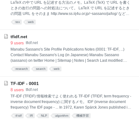
別セッション 言語処理学会第13回年次大会 (NLP 2007) に触れているブ
LaTeX の中で URL を記述する方法のメモ。LaTeX (TeX) で URL を書く
ログ記事など NLP2007 の参加報告や感想、コメントなどをブログ
ときの改行の問題への対処法について。 LaTeX で URL を記述するとき
(blog) で見かけ
の問題 URL をそのまま http://www.ss.iij4u.or.jp/~sassano/ja/log/ などと
書くと、 適当なところで改行されない (はみ出す)。 チルダ (~ = tilde) が
tex
web
出ない。 という現象になる。ホームページ、ウェブページの URL を書
くときに困ってしまう。 そもそも LaTeX でチルダ (tilde) を単独で書く
と、改行できない空白 (スペース) を意味する。 LaTeX で URL を書く方
tfidf.net
法 スタイルファイルを使わない LaTeX で URL を書くには次のようにす
9
users
tfidf.net
るのがよさそう。 スラッシュ / の代わりに \slash を使う。 チルダ (~) の
Manabu Sassano's Site Profile Publications Notes (0001: TF-IDF, ...)
代わりに \~{} を
Contact Manabu Sassano's Log (in Japanese) Manabu Sassano
(sassano) on twitter Home | Sitemap | Notes | Search Last modified:
$Date: 2022/04/14 13:50:20 $ (UTC) Since: 11/27/2005
research
search
web
TF-IDF - 0001
8
users
tfidf.net
TF-IDF (TFIDF) 情報検索でよく使われる TF-IDF (TFIDF, term frequency -
inverse document frequency) に関するメモ。 IDF (inverse document
frequency) The IDF page - ... In 1972, Karen Spärck Jones published in
the Journal of Documentation the paper which defined the term
tf-idf
IR
NLP
algorithm
機械学習
weighting scheme now known as inverse document frequency (IDF).
This was reprinted in 2004 ... Karen Spärck Jones IDF の原典 情報検索
と言語処理 を見ると、IDF (inverse