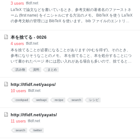
3
users
tfidf.net
LaTeX で論文などを書いているとき、参考文献の著者名のファーストネ
ーム (first name) をイニシャルにする方法のメモ。 BibTeX を使う LaTeX
の参考文献の管理には BibTeX を使います。 bib ファイルのエントリ
*.bib ファイルの個々のエントリは例えば以下のようになります。
@inproceedings(Sassano2004, author={Manabu Sassano}, title=
本を捨てる - 0026
{Linear-Time Dependency Analysis for {J}apanese}, booktitle={Proc. of
COLING 2004}, year={2004}, pages={8--14} ) 参考文献の通常の出力 こ
4
users
tfidf.net
のとき、もちろん *.bst の内容によりますが、例えば以下のように出力さ
本を捨てることが必要になることがあります (やむを得ず)。そのとき、
れます。 Manabu Sassano. 2
参考になりそうなことのメモ。 本を捨てること、本を処分することにつ
いて書かれたページ 本には思い入れがある場合も多いので、捨てるとき
にはいろいろ考えますね。見つけたページへのリンクをメモ。各ページ
読み物
資料
まとめ
の一部を引用して、リンクの後にあげています。 naoyaのはてなダイア
リー - 本を捨てる - ... ということで積み重なった本を少しずつ引っ張り
出していきます。昔読んだ本とか、なつかしいマンガとか出てきて脱線
http://tfidf.net/yacps/
しまくり。あと、結構積読のまま結局読まなかった ... 本を捨てる! - ... 綺
10
users
tfidf.net
麗サッパリ「モノ」を処分しても、生活しているとどうしても「モノ」
cookpad
webapi
recipe
search
レシピ
が増えていきます。 そのまま持っていれば、またしても「モノ」のヤマ
... 本を捨てるとき - ... 部屋のスペースがせまくなってきたこともあっ
て、 まとまった量を思い切って
http://tfidf.net/yayats/
11
users
tfidf.net
search
twitter