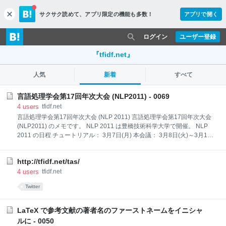
サクサク読めて、
アプリ限定の機能も多数！
アプリで開く
c
l
o
ログイン
ユーザー登録
s
e
『tfidf.net』
人気
新着
すべて
言語処理学会第17回年次大会 (NLP2011) - 0069
4
users
tfidf.net
言語処理学会第17回年次大会 (NLP 2011) 言語処理学会第17回年次大会
(NLP2011) のメモです。 NLP 2011 は豊橋技術科学大学で開催。 NLP
2011 の日程 チュートリアル： 3月7日(月) 本会議： 3月8日(火)～3月10
日(木) ワークショップ： 3月11日(金) NLP 2011 の場所 豊橋技術科学大
学 NLP 2011 公式サイト http://www.anlp.jp/nlp2011/ 現地実行委員会に
http://tfidf.net/tas/
よるページ 第１７回言語処理学会年次大会にようこそ - 豊橋技術科学大
学 - ... 豊橋技術科学大学へのアクセスについて .. 言語処理学会のための
4
users
tfidf.net
特別な交通の手配について .. 言語処理学会のための宿泊の割引について
Twitter
... チュートリアル nlp2011_tutorial on USTREAM: ■言語処理学会第17回
年次大会 チュートリアル
LaTeX で参考文献の著者名のファーストネームをイニシャ
ルに - 0050