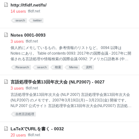
http://tfidf.net/fs/
14
users
tfidf.net
search
twitter
Notes 0001-0093
3
users
tfidf.net
個人的にメモしているもの。参考情報のリストなど。 0094 以降は
Notes にあり。 Table of contents 0093: 2017年の国際会議 - 2017年に開
催される言語処理や情報検索の国際会議 0092: アメリカ口語教本 (中級
用) - 会話表現習得用のメモ 0091: 自然言語処理の基本と技術 - 翔泳社か
Research
search
検索
Memo
資料
ら出版される予定だった本について 0090: 読み終えた本 2015 - 2015年
に読了した本 0089: 2016年の国際会議 - 2016年に開催される言語処理
や情報検索の国際会議 0088: 2015年の国際会議 - 2015年に開催される
言語処理学会第13回年次大会 (NLP2007) - 0027
言語処理や情報検索の国際会議 0087: 読み終えた本 2014 - 2014年に読
3
users
tfidf.net
了した本 0086: 読み終えた本 2013 - 2013年に読了した本 0085: 言語処
言語処理学会第13回年次大会 (NLP 2007) 言語処理学会第13回年次大会
理学会第19回年次大会 (NLP2013)
(NLP2007) のメモです。2007年3月19日(月)～3月23日(金) 開催です。
NLP 2007 公式サイト 言語処理学会第13回年次大会(NLP2007) 言語処理
学会第13回年次大会(NLP2007)本会議プログラム 言語処理学会第13回
自然言語処理
年次大会 (NLP 2007) のワークショップ NLP2007 併設ワークショップ
『言語的オントロジーの構築・連携・利用』 第１３回言語処理学会年次
大会併設ワークショップ: 大規模Web研究基盤上での自然言語処理･情報
LaTeXでURLを書く - 0032
検索研究 NLP2007 特別セッション 大規模日本語データ公開に関する特
20
users
tfidf.net