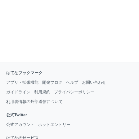
けています。恋愛関係、友人関係、親子関係、仕事仲
間との関係など、あらゆる人間関係でみられます。 こ
れらは、臨床心理学では回避性愛着スタイル、あるい
は回避性愛着障害といいます。 回避依存4つのタイプ
回避依存症は、大きく分類すると４つのタイプに分け
ることが
はてなブックマーク
アプリ・拡張機能
開発ブログ
ヘルプ
お問い合わせ
ガイドライン
利用規約
プライバシーポリシー
利用者情報の外部送信について
公式Twitter
公式アカウント
ホットエントリー
はてなのサービス