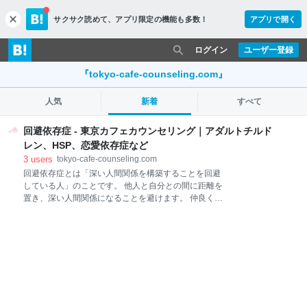
サクサク読めて、
アプリ限定の機能も多数！
アプリで開く
c
l
o
ログイン
ユーザー登録
s
e
『tokyo-cafe-counseling.com』
人気
新着
すべて
回避依存症 - 東京カフェカウンセリング｜アダルトチルド
レン、HSP、恋愛依存症など
3
users
tokyo-cafe-counseling.com
回避依存症とは「深い人間関係を構築することを回避
している人」のことです。 他人と自分との間に距離を
置き、深い人間関係になることを避けます。 仲良くな
りたいという気持ちと、壁を作り、自分を知られたく
ないという気持ち、そんな二つの相反する気持ちが共
存している状況です。 1.回避依存症の症状 「人と精神
的に近い関係になるのが怖い。」 「人との距離を保っ
ていたい。」 相手からしてみると、”なんとなく人を
近づけない人””近づきたくても、近づかせてくれない
人”でしょう。 心休まる温かな関係・・理想的と思え
るような人間関係を意図的に、あるいは非意図的に避