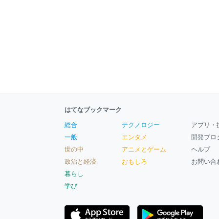
はてなブックマーク
総合
テクノロジー
アプリ・
一般
エンタメ
開発ブロ
世の中
アニメとゲーム
ヘルプ
政治と経済
おもしろ
お問い合
暮らし
学び