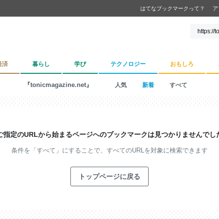
はてなブックマークって？
ア
経済
暮らし
学び
テクノロジー
おもしろ
『tonicmagazine.net』
人気
新着
すべて
ご指定のURLから始まるページへの
ブックマークは見つかりませんでし
条件を「すべて」にすることで、
すべてのURLを対象に検索できます
トップページに戻る