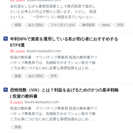
46
users
toushi-kyokasho.com
ピングで億を超える資産を築くことができました。 そ
会社員をしながら兼業投資家として株式投資で成功し
こで、この記事では、 エンベロープの基本 エンベロー
たいとお考えの方は大勢だと思います。 ただし、投資
プを使った私のスキャルピング スキャルピングする時
というと、 「一日中パソコン画面を見ていないといけ
の注意点 の3つに重点を置いて解説していきます。ぜ
ないのではないか？」 「テクニカルのスキルで相場を
ひ、最後までお読み下さい。 ぶせな FXの専業トレー
投資
あとで読む
ファンダメンタル
株式投資
inbox
方法
分析しなければいけないのではないか？」 というよう
ダー。認定テクニカルアナリスト。 本格的にFXを開始
な疑問が浮かんで、現実的に、会社員をしながら投資
してから10年で1億6,500万円の利益を突破。著書に
で稼ぐというイメージを持ちにくいと思われていると
年利38%で資産を運用している私が初心者におすすめする
思います。チャートを分析して投資タイミングを図る
ETF9選
手法をテクニカル投資と言いますが、帰宅してからチ
85
users
toushi-kyokasho.com
ャートを分析するには時間の制約もあり、そう簡単で
投資の教科書 デリバティブ事務局 投資の教科書デリ
はありません。 テクニカル投資で成功されている方は
バティブ事務局では、先物取引やオプション取引で稼
大勢いらっしゃいますが、私が知る限り、会社員をし
ぐ力を身につけるために必要な基礎知識をはじめ、実
ながら兼業投資家として成功されている方のほとんど
際に成果をあげているトレーダーの手法、分析方法な
はファンダメンタル投資です。中でも、企業が発表す
投資
あとで読む
ETF
どを、初心者にもわかりやすくお伝えしています。
る財務諸表や目論見書を分析したり、後述するTOPIX
1.ETFとは？ まずは、ETFとは何かを正しく理解する
や日経平均銘柄の入れ替えの時や、株主優待が配られ
ところから始めましょう。ETFは、Exchange Traded
恐怖指数（VIX）とは？利益をあげるための3つの基本戦略
る時などの特定のイ
Fundsの略で、日本語では「上場投資信託」といいま
| 投資の教科書
す。 投資信託は、証券会社などの販売会社に申し込み
9
users
toushi-kyokasho.com
をして購入します。しかし、ETFは、証券会社で口座
投資の教科書 デリバティブ事務局 投資の教科書デリ
を開いていれば、株式と同じように、市場でリアルタ
バティブ事務局では、先物取引やオプション取引で稼
イムで売買することができます。 このETFは、株式や
ぐ力を身につけるために必要な基礎知識をはじめ、実
債券など様々な投資対象でポートフォリオが組まれて
際に成果をあげているトレーダーの手法、分析方法な
います。 株式を中心に組まれているETFなら、その価
投資
どを、初心者にもわかりやすくお伝えしています。 1.
格はポートフォリオ内の株式の価格に連動します。債