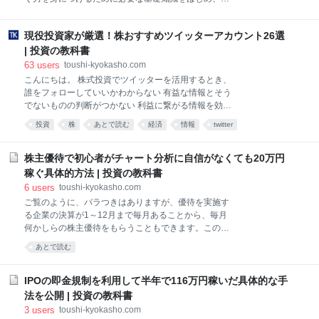
ック本から上級者への道しるべとなる名著、はたまた
際に成果をあげているトレーダーの手法、分析方法な
株式市場の本質を知るための本まで幅広くカバー。 基
どを、初心者にもわかりやすくお伝えしています。 1.
本の『き』となる入門書を読んだあと、あなたの投資
現役投資家が厳選！株おすすめツイッターアカウント26選
デルタとは デルタヘッジを学ぶ前提として、まず、
スタイル（短期？長期？）や投資学習レベルごとにス
「デルタ」を理解する必要があります。デルタとは、
| 投資の教科書
テップバイステップで本を紹介させていただきまし
「原資産の値動きに対して、オプション価格(プレミア
63
users
toushi-kyokasho.com
た。 あなたのレベルに合わせて本を読みすすめること
ム)がどの程度変動するか」を示すものです。 そもそ
こんにちは。 株式投資でツイッターを活用するとき、
で、株式市場で勝て
もオプションは、対象となる資産(原資産)を売り買い
誰をフォローしていいかわからない 有益な情報とそう
する権利のことです。そのため、オプション価格は原
でないものの判断がつかない 利益に繋がる情報を効率
資産の値動きに影響を受けます。その影響を受ける度
的に収集したい という悩みを持たれているのではない
投資
株
あとで読む
経済
情報
twitter
合いが、どの程度強いのかを表しているのがデルタで
でしょうか。 この記事は、あなたがツイッターを使っ
す（オプションについては、「オプション取引とは」
て、投資環境をより良くする方法をお伝えするために
をご覧下さい）。 このデルタの数値は-1～+1の間で動
執筆しました。そして、あなたが今よりも株式投資で
株主優待で初心者がチャート分析に自信がなくても20万円
き、パーセントで表すこともできます。ちなみに、パ
利益をあげやすくすることを目指しています。 私は、
稼ぐ具体的方法 | 投資の教科書
ーセントの
株式投資を兼業投資家として約8年、専業投資家とし
6
users
toushi-kyokasho.com
て約2年経験しました。そして、現在も株式投資をし
ご覧のように、バラつきはありますが、優待を実施す
ている兼業投資家です。ここでお伝えするツイッター
る企業の決算が1～12月まで毎月あることから、毎月
は全て、私が利益を得るために実際に役立てている厳
何かしらの株主優待をもらうこともできます。このこ
選したアカウントたちです。 ぜひ、最後までお読みい
とは、次の章で説明する、私の手法でも大事なポイン
ただき、投資力の向上にお役立てください。 タカシ
あとで読む
トになりますので、覚えておいて下さいね。 3. 株主優
Twitterで世界経済に対する見解を発信中！ 世界中の株
待先回り買いで初心者が20万円稼ぐ方法 さて、ここま
式、暗号資産、FX、コモディティ、外貨で運用する投
でで、株主優待がどのようなものかは分かりました
IPOの即金規制を利用して半年で116万円稼いだ具体的な手
資
ね。 ここからは、当記事の本題である「株主優待を利
法を公開 | 投資の教科書
用して、チャート分析が苦手な初心者でも20万円稼ぐ
3
users
toushi-kyokasho.com
方法」をお伝えします。1銘柄あたりの利益は少ない