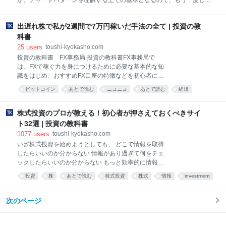
が、チャートパターンを理解する上での基本となるので、もう一度しっ
ハウを書かせて頂きます。 もちろん、半信半疑でお読み頂いても構いま
かりと抑えてください。
せんし、最初は、それが正しい
出遅れ株で私が2週間で7万円稼いだ手法の全て | 投資の教
科書
25
users
toushi-kyokasho.com
投資の教科書 FX事務局 投資の教科書FX事務局で
は、FXで稼ぐ力を身につけるために必要な基本的な知
識をはじめ、おすすめFX口座の特徴などを初心者にも
わかりやすくお伝えしています。 1.二週間で7.3万円の
ビットコイン
あとで読む
ニコニコ
あとで読む
経済
利益を得た実際の取引履歴 それでは最初に、私が出遅
これはひどい
れ株に注目してトレードした事例の、実際の取引履歴
をお見せしたいと思います。銘柄は、トレイダーズホ
株式投資のプロが教える！初心者が押さえておくべきサイ
ールディングス（8704）です。 ご覧のように、6月12
ト32選 | 投資の教科書
日に2,000株を150円で買って、その後、183円、208
1077
users
toushi-kyokasho.com
円、193円、169円の時に4回に分けて、1,900株を売
いざ株式投資を始めようとしても、 どこで情報を取得
却し、合計で73,294円（手数料引き後）の利益を得ま
したらいいのか分からない 情報があり過ぎて何をチェ
した。残りの100株は、当記事執筆時点の6月28日に
ックしたらいいのか分からない もっと効率的に情報を
9,600円の含み益なので、これも入れると、合計で
収集したい という悩みを持たれている方も多いのでは
82,894円（手数料引き後）になります。（後に、最後
投資
株
あとで読む
株式投資
株式
情報
investment
ないでしょうか？ この記事では、そのような悩みを解
の100株は7月4日に220円で売却） 下の画像が、その
まとめ
ランキング
money
消するために知っておくべきサイトを32個紹介しま
時の株価
す。 紹介してくれるのは、証券会社で7年間株式ディ
次のページ
ーラーとして活躍し、現在も兼業投資家として株式投
資を続けている近藤氏。そして、元専業投資家で、現