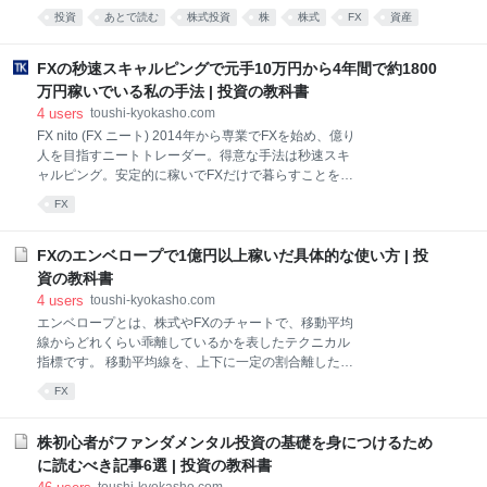
リーマンを辞めてトレードのみで生活しています。 私
ず、こちらの動画をご覧になって、イメージをつかん
投資
あとで読む
株式投資
株
株式
FX
資産
は、サラリーマン時代から何事にも無理なことは「で
で下さい。 このコンテンツの見方や活用法をお伝えす
トレード
仕事
資産運用
きない」とはっきり言っていました。サラリーマンで
る前に、経済指標発表がFXトレードでなぜ重要な
ありながら、それができたのは、トレードである程度
FXの秒速スキャルピングで元手10万円から4年間で約1800
の資産があって心に余裕があったからです。 そうでな
万円稼いでいる私の手法 | 投資の教科書
ければ、今も我慢して心をすり減らしながら働いてい
4
users
toushi-kyokasho.com
たと思います。株式トレードはそういった状況から私
FX nito (FX ニート) 2014年から専業でFXを始め、億り
を解放してくれました。このように、株式トレードに
人を目指すニートトレーダー。得意な手法は秒速スキ
は資金が少ないサラリーマンでも経済的に自由になれ
ャルピング。安定的に稼いでFXだけで暮らすことを目
るくらいの威力があります。 この記事は、私がサラリ
標にし、日夜売買に励んでいる。ツイッターのアカウ
ーマンだった頃の自分に向けて書いています。自分が
FX
ントは、@fxnito 1.私の実績をご紹介 次のグラフは、
株式投資を始めたばかりの頃に現在のようなノウハウ
2016年からの月間の累積利益グラフです。途中、損を
があれば、もっと回り道をせずに資産を増やすことが
して減らした月もありますが、ほぼ右肩上がりで資産
FXのエンベロープで1億円以上稼いだ具体的な使い方 | 投
できていたは
は推移しています。 なお、2014年と2015年は月間の
資の教科書
正確な記録を残していなかったのですが、年間ではそ
4
users
toushi-kyokasho.com
れぞれ248万円と304万円の利益をあげています。ま
エンベロープとは、株式やFXのチャートで、移動平均
た、グラフでは、2016年1月は過去2年分の552万円
線からどれくらい乖離しているかを表したテクニカル
（=248万円＋304万円）の累積利益を最初から加えて
指標です。 移動平均線を、上下に一定の割合離しただ
います。 ちなみに、月ベースの勝敗は、2017年は10
けなので、移動平均線と同じ動きをするのが特徴で
月までは9勝1敗で、7月に26万円負けただけです。そ
FX
す。 元々、エンベロープには「包む」「封筒」という
して、日ベースの勝敗は、20営業日あるとしたら15勝
意味があり、その名の通り、移動平均線を上下に包む
5
ようなインジケータです。 エンベロープは、私にとっ
株初心者がファンダメンタル投資の基礎を身につけるため
ては、FXで勝てるトレードルール作りの根幹となった
に読むべき記事6選 | 投資の教科書
テクニカル指標で、エンベロープのお陰で、スキャル