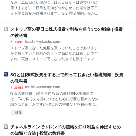
なお、二日目に初値がつけば三日目からは通常取引に
かもしれませんが、積み重ねていけば大きな利益にな
戻りますが、二日目も初値がつかなかった場合は三日
りますので、ぜひ真似してみて下さいね。 3.1. 株主優
目も即金規制が適用されます。 2.2. 即金規制がかかる
待の先回り買いとは 株主優待を実施している企業の株
と取引は現金で即日徴収される 通常、購入したIPO株
価を分析すると分かるのですが、人気がある株主優待
は、通常は、買い注文が約定した時は3営業日後に現
を実施している企業ほど、優待目当てで権利付最終日
ストップ高の翌日に株式投資で利益を狙う3つの戦略 | 投資
金で入金決済します。 しかし、即金規制が実施される
に向けて値上がりしていくという傾向があります。 下
と、買い付け代金が現金で即日徴収されることになり
の教科書
のグラ
ます。つまり、即金規制がかかると現金徴収のみにな
3
users
toushi-kyokasho.com
るので、証券口座に預けている額の分までしか取引で
ストップ高になった銘柄を買っていたことはあります
きなくなり、信用買いもできなくなります。 売り注文
か？持っていた銘柄がストップ高になれば嬉しいです
を出していた側は、売注文が約定しても、3日後に入
よね。実は、ストップ高になった後でも買うチャンス
金があるまで現金は増えません。その分、新たな取引
はあり、翌日に売却して利益を得ることもできます。
ができなくなってしまいます。 2.3. 即金規制時は指し
この記事をお読みいただくことで、次のことを学べま
値注文だけになる 即金規制の時は、発注の際に成り行
SQとは|株式投資をする上で知っておきたい基礎知識 | 投資
す。 ストップ高になった銘柄で、翌日も値上がりが期
き注文が利用できずに指値注文だけになります。その
待できる銘柄の見分け方 ストップ高になった銘柄を買
の教科書
ため、証券会社によってはインターネットからの発注
って、翌日に売却して利益を得る方法 この方法を知る
7
users
toushi-kyokasho.com
ができ
ことで、株式投資の幅が広がります。ぜひ、参考にし
投資の教科書 FX事務局 投資の教科書FX事務局で
て下さい。 柳橋義昭 兼業投資家。 証券会社在籍時に
は、FXで稼ぐ力を身につけるために必要な基本的な知
営業、ディーラー、ネット株部門の立ち上げを行い、
識をはじめ、おすすめFX口座の特徴などを初心者にも
2008年からエンジュク株式会社に従事。 証券会社で
わかりやすくお伝えしています。 1.SQは未決済ポジシ
投資
IPOの業務の経験を活かし、2008年に独自の投資手法
ョンを自動的に決済する指数 冒頭でもお伝えした通
を確立。 その後は毎年、IPOの獲得とセカンダリー投
り、SQとは、Special Quotationの頭文字を取ったもの
資にて利益を積み上げる。 また、これまで述べ20,000
で、日本語では「特別清算指数」と言います。 それで
チャネルラインでトレンドの値幅を知り利益を伸ばすため
人の投資家に自身の投資手法を伝授。 著書に、
は、いったい何を清算するのでしょうか？ 本来、例え
の知識と方法 | 投資の教科書