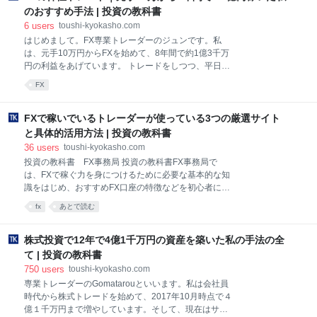
ないのではないでしょうか。つまり、適切なテクニカ
泉徴収してくれ、確定申告の必要はありません。しか
のおすすめ手法 | 投資の教科書
ル分析ができていない
し、FXの場合は自分で確定申告をする必要がありま
6
users
toushi-kyokasho.com
す。 申告しないと、税務署から連絡があり、場合によ
はじめまして。FX専業トレーダーのジュンです。私
っては大きなペナルティが課されることもあります。
は、元手10万円からFXを始めて、8年間で約1億3千万
そうならないように、この章でFXの税金に関する疑問
円の利益をあげています。 トレードをしつつ、平日の
をクリアにしましょう。なお、FXの税金の知識はある
10時からニコニコ動画で『上手くなりたい』という番
程度あって、確定申告書の作成方法が知りたい方は、
FX
組を配信することを日課にしています。番組がきっか
4章からお読み下さい。 1.1.FXにかかる税金は約20%
けで凄いトレーダーの方とも知り合い、自分の手法を
FXの利益は、「先物取引に係る雑所得等」と
客観的に分析することにもつながっています。 そし
FXで稼いでいるトレーダーが使っている3つの厳選サイト
て、これまでの実績が評価されて、『エン・スパ！』
と具体的活用方法 | 投資の教科書
という本にも載ったこともあります。 いくつかある私
36
users
toushi-kyokasho.com
の手法のほとんどは感覚に頼る部分が多く、正直、文
投資の教科書 FX事務局 投資の教科書FX事務局で
字で全てをお伝えるのは難しいです。しかし、今回こ
は、FXで稼ぐ力を身につけるために必要な基本的な知
の記事の執筆依頼をいただいて、FXトレーダーの教育
識をはじめ、おすすめFX口座の特徴などを初心者にも
に少しでも貢献したいと思い、引き受けることにしま
わかりやすくお伝えしています。 1. 経済指標発表時の
した。 そこで、この記事では、皆さまにも再現してい
fx
あとで読む
過去の値動きを動画でチェック『羊飼いのブログ』
ただけそうな「仲値」に注目した手法をお伝えするこ
→『羊飼いのFXブログ』 『羊飼いのFXブログ』は、
とにしました。ぜひ、最後までお読みいただき、今後
一言でいえば、かゆいところまで情報を網羅している
株式投資で12年で4億1千万円の資産を築いた私の手法の全
の投資のヒントに
FXの老舗総合サイト（ブログ）です。 詳しく説明して
て | 投資の教科書
いきます。 1.1.FXで稼ぐチャンスは経済指標発表時に
750
users
toushi-kyokasho.com
あり 実践で特に役に立つコンテンツが、「経済指標発
専業トレーダーのGomatarouといいます。私は会社員
表時の動画」です。これは、2009年から最新の主要な
時代から株式トレードを始めて、2017年10月時点で４
経済指標発表時のチャートの値動きを録画したもの
億１千万円まで増やしています。そして、現在はサラ
で、他のサイトにはないとても貴重な情報です。 ま