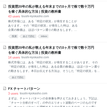
恐怖指数（VIX）とは？ 恐怖指数（VIX）を理解するに
券を中心に組まれているなら、それら
は、先に以下の2つを知っておく必要があります。 ボ
投資歴20年の私が教える年末までの3ヶ月で株で数十万円
ラティリティ S&P500 聞いたことない方は、難しいと
を稼ぐ具体的な方法 | 投資の教科書
思われるかもしれません。実際に、細部まで深く理解
43
users
toushi-kyokasho.com
しようとすると難しいですが、投資を実践する上では
株式市場には、ある「特定の状況」が発生することが
シンプルな理解で問題ありません。 あまり深く考えず
あります。 その「特定の状況」が発生した時は、ある
に、以下の説明のように単純に捉えてください。 1.1.
企業の株価は、ほぼパターン通りの動きをします。本
ボラティリティとは ボラティリティとは価格の変動の
日お伝えする方法は、そうした「特定の状況」を利用
大きさを示す指標です。株価が大きく動けば動くほ
投資
あとで読む
inbox
した投資法の一つです。 この投資方法を実践して頂け
ど、ボラティリティも大きくなり、株価の動きが小さ
れば、今から株式投資を始めて、年末までの約3ヶ月
くなればボラティリティも小さくなります。
で、大きな利益を得られる可能性があります。なぜな
投資歴20年の私が教える年末までの3ヶ月で株で数十万円
らば、過去のデータを検証すると、12月は、ある「特
を稼ぐ具体的な方法 | 投資の教科書
定の状況」が毎年発生しており、今年も起こりうると
14
users
toushi-kyokasho.com
予測できるからです。 投資初心者で、年末までに「稼
株式市場には、ある「特定の状況」が発生することがあります。 その
げるんだ」という手応えが欲しい方は、ぜひ、真剣に
「特定の状況」が発生した時は、ある企業の株価は、ほぼパターン通り
読み込んで、当ノウハウに該当する企業の株価や業
の動きをします。本日お伝えする方法は、そうした「特定の状況」を利
績、業務内容などを、徹底的に研究して、年末に備え
用した投資法の一つです。 この投資方法を実践して頂ければ、今から株
てみてください。「必ずや良い成果に繋げて頂ける」
あとで読む
式投資を始めて、年末までの約3ヶ月で、大きな利益を得られる可能性
という確信を持って、このノウハウを書かせて頂きま
があります。なぜならば、過去のデータを検証すると、12月は、ある
す。 もちろん、半信半疑でお読み頂いても構いません
「特定の状況」が毎年発生しており、今年も起こりうると予測できるか
FX チャートパターン
し、最初は、それが正しい
らです。 投資初心者で、年末までに「稼げるんだ」という手応えが欲し
3
users
toushi-kyokasho.com
い方は、ぜひ、真剣に読み込んで、当ノウハウに該当する企業の株価や
まずは、チャートパターンの全体像を押さえておきましょう。下記は、
業績、業務内容などを、徹底的に研究して、年末に備えてみてくださ
「チャート分析のすべて」の中のエリオット波動のページのものです
い。「必ずや良い成果に繋げて頂ける」という確信を持って、このノウ