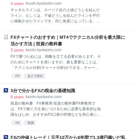
ば日経平均先物取引の2020年3月限(ぎり)の期日は3月
4
users
toushi-kyokasho.com
12日の木曜日なので、この日の先物取引が終わる15時
チャネルラインは、ローソク足の上値どうしを結んだ
15分までに手動で決済する必要があります。しかし、
ライン、もしくは、下値どうしを結んだラインを平行
様々な思惑で、あえて決済しない機関投資家や個人投
に移動させたラインです。同じ角度になっている、2
資家がたくさんいます。 このような、先物取引やオプ
本のトレンドラインと考えてください。 FXにおいて、
ション取引において、取引最終日に未決済となったポ
チャネルラインは次のような非常に多くの情報を与え
ジションを、最終的にはみんなと同じ価格で特別に清
FXチャートのおすすめ｜MT4でテクニカル分析を最大限に
てくれます。 トレンドの方向性や強さ トレンドの中の
算（決済）するための指数（価
反転ポイント（押し目と戻し目） ブレイク後に値がど
活かす方法 | 投資の教科書
こまで動くか（＝値幅） チャネルラインを使いこなせ
3
users
toushi-kyokasho.com
るようになれば、あなたのチャート分析のスキルはま
FXで勝つためには、戦略を立てる必要があります。そ
た一段とレベルアップします。それは、トレードで勝
のためにチャートを使いますが、最も重要なことは、
てるようになることを意味します。 しっかりと読ん
「テクニカル分析(チャート分析)ができる」チャート
で、ぜひ、吸収して下さいね。 ぶせな FXの専業トレ
を選ぶことです。では、どのようなチャートを使えば
FX
あとで読む
ーダー。認定テクニカルアナリスト。 本格的にFXを開
利益につながるテクニカル分析ができるでしょうか？
始してから10年で1億6,500万円の利益を突破。著書
チャートはどれを使っても違いはない、とお考えの方
に、『最強のFX 1分足スキャルピング』『最強のFX
もいるでしょう。しかし、チャートツールにより使用
3分で分かるFXの税金の基礎知識
15分足デイトレード』（共に、日本実業出版社）が
感は全く異なります。チャートを選ぶ際は、次の2つ
8
users
toushi-kyokasho.com
をよく考えることがポイントです。 テクニカル分析が
投資の教科書 FX事務局 投資の教科書FX事務局で
ストレスなく行なえること 自分に合ったものを使う チ
は、FXで稼ぐ力を身につけるために必要な基本的な知
ャートは、お金を稼ぐためのツールですので、良いも
識をはじめ、おすすめFX口座の特徴などを初心者にも
のを使いたいですね。ストレスなくテクニカル分析が
わかりやすくお伝えしています。 1.FXの税金の基礎知
FX
投資
でき、自分に合ったものを使うことは最低限の条件だ
識 FXで利益をあげると、給与所得や事業所得などの他
といえます。満足のいく戦略が立てられない方は、も
の収入と同様、税金を払う必要があります。 同じ投資
しかしたら、今使っているチャートを使いこなせてい
の利益でも、株式の場合は特定口座では証券会社が源
FXの仲値トレード｜元手10万から8年間で1.3億円稼いだ私