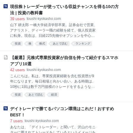
現役株トレーダーが使っている収益チャンスを得る10の方
法 | 投資の教科書
39
users
toushi-kyokasho.com
山下 耕太郎 一橋大学経済学部卒業。証券会社で営業、
アナリスト、ディーラー職の経験を経て、個人投資家
に転身。現在は、日経225先物やオプションを中心
に、株式、CFD、FXを取引。ブログ『日経225先物オ
投資
株
株式
あとで読む
ランキング
プション奮闘日誌』を運営。ツイッターアカウントは
「@yanta2011」。趣味は、ウィンドサーフィン。 1.
ランキングから銘柄を見つける まずは株価ランキング
【厳選】元株式専業投資家が自信を持って紹介するスマホ
の利用方法について解説していきます。 銘柄選びに
アプリ10選
は、業績発表や新商品発表、合併などのニュースが役
42
users
toushi-kyokasho.com
立ちます。しかし、ニュースはいつ発表されるか分か
こんにちは。私は、専業投資家経験を含む投資歴が9
らないものもありますし、株式市場でどの程度反応す
年になります。毎日相場と向かい合い、ある時期は、
るかを、初心者の方が見極めることは困難なことで
10秒に1回は数千万円規模のトレードをするような超
す。 そこで、ニュースと異なり、定期的に仕入れるこ
短期トレードをしていました。 もちろん中長期投資も
とができる情報があります。毎日発表される、株式の
投資
あとで読む
経済
行いますが、そんな私には、相場変動に素早く対応す
ランキングです。つまり、 ニュースをチェック→ 株価
ることが必要でした。 株式投資は、状況を正しく判断
を確認から 動いている株をランキングで見つける→ ニ
できるかどうかで勝負が決まることが多いです。勝負
デイトレードで勝てるパソコン環境はこれだ！おすすめ
に勝つことは、つまり利益をしっかりと確定して、自
BEST！
分の資産を増やすことをいうと私は考えます。 そんな
7
users
toushi-kyokasho.com
熾烈な争いが毎日繰り広げられている株式市場で生き
あなたは、「デイトレーダー」と聞いて、沢山のモニ
残るために私が実際に使っているアプリを全力でご紹
ターに囲まれてトレードをしているというイメージを