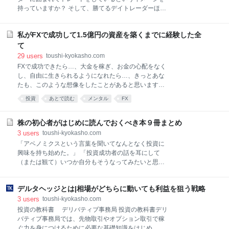
介します。 この記事を読んで実践することで、次の3
持っていますか？ そして、勝てるデイトレーダーほ
つの能力を格段に高める助けになるでしょう。 マク
ど、沢山のディスプレイに囲まれてトレードしている
ロ、ミクロ双方の情報収集能力 相場判断能力 資産管理
と思いませんか？ ところがディスプレイを増やしすぎ
能力 上記の3つの能力は、株式市場で生き残るために
私がFXで成功して1.5億円の資産を築くまでに経験した全
ることで、情報が多すぎて処理しきれなくなったり、
は、高める必要がある能力といえるでしょう。 本記事
投資判断を邪魔する余計な情報が入ってきて、思うよ
て
におけるカテゴ
うに良い成果が出せなくなることがあります。 そのた
29
users
toushi-kyokasho.com
め、デイトレードで常に高い利益を出し続けるために
FXで成功できたら…、大金を稼ぎ、お金の心配をなく
は、必要情報を必要な分だけ表示できるだけのディス
し、自由に生きられるようになれたら…、きっとあな
プレイの用意が肝となります。 ※もしディスプレイを1
たも、このような想像をしたことがあると思います。
枚だけ、あるいはスマートフォンからの取引のみで投
というよりも、私がそうでした。今から10年以上前、
投資
あとで読む
メンタル
FX
資活動をしていくのなら、スイングトレードや中長期
私は、ただ「自分のやりたいように生きる」という一
投資に投資スタイルを変えることを強く勧めます。 投
心で、大きな夢を持ってFXを始めました。 そして時は
資をしている人の中には、スマートフォンを使ったデ
流れ、2018年9月現在、1.5億円を超える資産を築いて
株の初心者がはじめに読んでおくべき本９冊まとめ
イトレードで成果を上げている人もいます。しかしそ
います。そして、大好きな旅行をしながらノートPCで
3
users
toushi-kyokasho.com
れには、短時間で状況を
トレードするという、自由で楽しい生活を送ることが
「アベノミクスという言葉を聞いてなんとなく投資に
できています。 振り返れば色々ありました。「現状を
興味を持ち始めた。」 「投資成功者の話を耳にして
打破するにはFXだ！」と決意を固めてから、とにかく
（または観て）いつか自分もそうなってみたいと思っ
無我夢中に勉強したり…、ある程度の成果が出て「初
た。」 そういった方が投資人生への第一歩を踏み出す
心者卒業だ！」という時に2008年のリーマンショック
ため、そして投資上級者になるための本をまとめてみ
で1,000万円以上の損失を負ったり…、そこから何と
デルタヘッジとは|相場がどちらに動いても利益を狙う戦略
ました。 株式投資をするには、しっかり基本を学んだ
かメンタルを立て直して、それまで以上に真剣にトレ
上で挑戦しなければなりません。 それが投資で成功す
3
users
toushi-kyokasho.com
ードを研究し実行したり…。 今となっては笑い話に
る近道です。 正直投資関連の本は値が張ります。読む
投資の教科書 デリバティブ事務局 投資の教科書デリ
時間もかかります。 しかし、それ以上の価値が必ずあ
バティブ事務局では、先物取引やオプション取引で稼
ります。 今回の記事では初心者のための知識・テクニ
ぐ力を身につけるために必要な基礎知識をはじめ、実