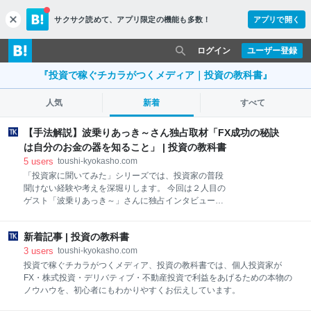
サクサク読めて、
アプリ限定の機能も多数！
アプリで開く
c
l
o
ログイン
ユーザー登録
s
e
『投資で稼ぐチカラがつくメディア｜投資の教科書』
人気
新着
すべて
【手法解説】波乗りあっき～さん独占取材「FX成功の秘訣
は自分のお金の器を知ること」 | 投資の教科書
5
users
toushi-kyokasho.com
「投資家に聞いてみた」シリーズでは、投資家の普段
聞けない経験や考えを深堀りします。 今回は２人目の
ゲスト「波乗りあっき～」さんに独占インタビューを
行いました。この記事では、波乗りあっき～さんの過
去の経験から、FXで勝つための秘訣などを聞いていき
新着記事 | 投資の教科書
ますので、最後まで読んでみてくださいね。 インタビ
ューアーは現役投資家のタカシさんです。
3
users
toushi-kyokasho.com
投資で稼ぐチカラがつくメディア、投資の教科書では、個人投資家が
FX・株式投資・デリバティブ・不動産投資で利益をあげるための本物の
ノウハウを、初心者にもわかりやすくお伝えしています。