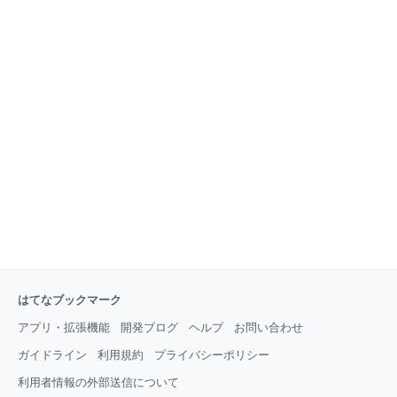
在も兼業トレーダーとして積極的にトレードしている
タカシ氏の2名です。 ここでお伝えするサイトやブロ
グは全て、お2人が実際に使用している情報源ばかり
です。 この記事を読むと、これから株式投資を始めよ
うと思っている方は、効率よく必要な情報を集める方
法を学べます。また、すでに株式投資を行っている方
は、プロがどのようなポイントに注目してそのサイト
やブログを活用し
はてなブックマーク
アプリ・拡張機能
開発ブログ
ヘルプ
お問い合わせ
ガイドライン
利用規約
プライバシーポリシー
利用者情報の外部送信について