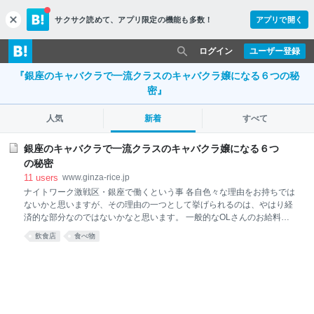
サクサク読めて、
アプリ限定の機能も多数！
アプリで開く
c
l
o
ログイン
ユーザー登録
s
e
『銀座のキャバクラで一流クラスのキャバクラ嬢になる６つの秘
密』
人気
新着
すべて
銀座のキャバクラで一流クラスのキャバクラ嬢になる６つ
の秘密
11
users
www.ginza-rice.jp
ナイトワーク激戦区・銀座で働くという事 各自色々な理由をお持ちでは
ないかと思いますが、その理由の一つとして挙げられるのは、やはり経
済的な部分なのではないかなと思います。 一般的なOLさんのお給料と
比べると、多少売り上げが低めのキャバ嬢の方だったとしても、数割増
飲食店
食べ物
程度のお給料は頂けるものです。ましてや勤務しているキャバクラのグ
レードが違えば、その差は更に開いていくでしょう。 キャバクラを目指
す女の子の中には、折角こういうところで働くのだから“もっと稼ぎた
い”という気持ちや、“上を目指したい”というような気持ちを持つ子も少
なくありません。 そして、そういった女の子たちから熱い視線を注がれ
ているエリアの一つが“銀座のキャバクラ”なのです。 他のエリアの店舗