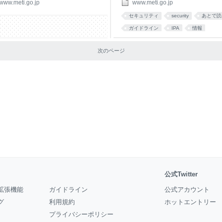
旨（PDF形式：237KB） お問合せ先
早期警戒パートナーシップガイドライ
www.meti.go.jp
www.meti.go.jp
・サービスグループ 文化創造産業課
ン」に則した対応に関するお願いにつ
セキュリティ
security
あとで読
：03-3501-1511（内線：3651～
てお伝えします。 経済産業省では、
4）
社会の活力の向上及び持続的発展並び
ガイドライン
IPA
情報
国民の皆様が安全で安心して暮らせる
脆弱性
報道
メディア
会の実現に資することを目的として、
次のページ
フトウェア等の脆弱性（※1）を悪用
不正アクセス行為やコンピュータウイ
スによる企業活動の停止や情報資産の
失、個人情報の漏えい等の被害発生を
制するため、脆弱性関連情報（※2）
見された場合にそれらをど
公式Twitter
拡張機能
ガイドライン
公式アカウント
グ
利用規約
ホットエントリー
プライバシーポリシー