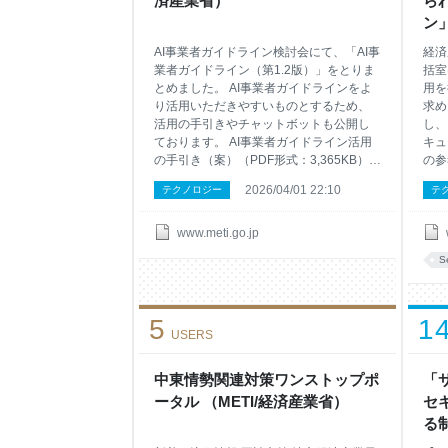
済産業省）
ら
感が生まれた。」と語るのは、国立研究
の特
ン
開発法人農業・食品産業技術総合研究機
者等
まし
制作
AI事業者ガイドライン検討会にて、「AI事
経済
業者ガイドライン（第1.2版）」をとりま
括室
とめました。 AI事業者ガイドラインをよ
用を
り活用いただきやすいものとするため、
求め
活用の手引きやチャットボットも公開し
し、
ております。 AI事業者ガイドライン活用
キュ
の手引き（案）（PDF形式：3,365KB）
の参
チャットボット 最新版 AI事業者ガイドラ
イン
2026/04/01 22:10
テクノロジー
テ
イン（第1.2版）本編（PDF形式：
する
2,070KB） AI事業者ガイドライン（第1.2
とも
版）本編（概要）（PDF形式：1,981KB）
ンの
www.meti.go.jp
AI事業者ガイドライン（第1.2版）別添
価チ
S
（溶け込み版）（PDF形式：7,550KB）
後、
AI事業者ガイドライン（第1.2版）別添
等が
（概要）（PDF形式：2,677KB） AI事業
リス
5
1
者ガイドライン（第1.2版）チェックリス
保の
USERS
ト（別添7）（PDF形式：825KB） AI事業
しな
者ガイドライン（第1.2版）ワークシート
ソフ
（別添7）（Excel形式：117KB）
のサ
中東情勢関連対策ワンストップポ
「
エン
ータル （METI/経済産業省）
セ
現代
る
活動
の