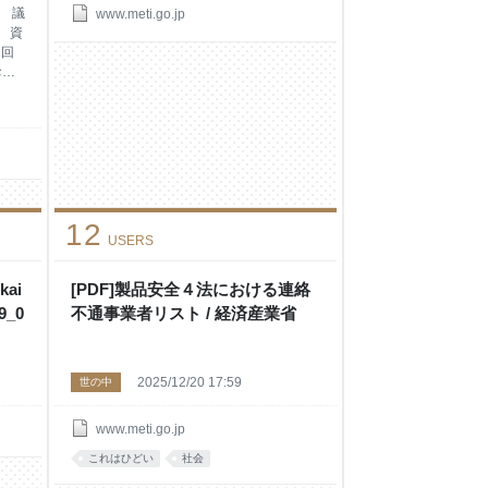
2 議
www.meti.go.jp
） 資
1回
お問
話：
）
12
USERS
kai
[PDF]製品安全４法における連絡
29_0
不通事業者リスト / 経済産業省
2025/12/20 17:59
世の中
www.meti.go.jp
これはひどい
社会