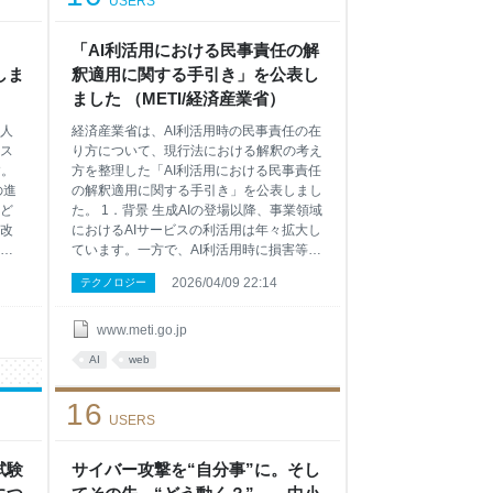
USERS
取
ークの季節になって、車で出かける方も多
いのではないかと思うのですけれども、一
る
方では石油の備蓄を切り崩している状況と
「AI利活用における民事責任の解
対策
いうことで、例えば、節約を呼びかけたり
表しま
釈適用に関する手引き」を公表し
は
とか、そういうお考えがあるのかどうかお
ました （METI/経済産業省）
本制
聞かせください。
人
経済産業省は、AI利活用時の民事責任の在
ス
り方について、現行法における解釈の考え
す。
方を整理した「AI利活用における民事責任
の進
の解釈適用に関する手引き」を公表しまし
ど
た。 1．背景 生成AIの登場以降、事業領域
改
におけるAIサービスの利活用は年々拡大し
標
ています。一方で、AI利活用時に損害等が
公表し
発生した際の民事責任については、AIのブ
2026/04/09 22:14
テクノロジー
S）の
ラックボックス性や自律性から、どのよう
ジネ
に解釈を行うべきか考える上で、裁判例の
な知
蓄積が十分になく、AI事業者にとってシス
www.meti.go.jp
め
テムの導入や開発を躊躇する一因となって
AI
web
及び
いるなどの指摘がありました。 そこで、
人材
経済産業省は、以上の背景を踏まえ、法学
16
DX
や技術分野の有識者で構成された「AI利活
USERS
てい
用における民事責任の在り方に関する研究
のビ
会」（座長：大塚直早稲田大学法学学術院
ル
試験
教授）において、不法行為法及び製造物責
サイバー攻撃を“自分事”に。そし
Xの
任法の観点から、民事責任の解釈における