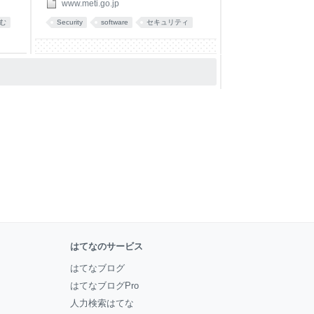
より、SBOMの活用の重要性を広く国際的
www.meti.go.jp
い
に発信するともに、SBOM運用上の国際共
む
Security
software
セキュリティ
経済
同ガイダンスを整備することを目的として
に
作成したものです。 今後、より技術的な
社
内容を具体化したガイダンスの策定に向け
ソ
て引き続き国際議論を進める予定です。
した
1．背景・趣旨 近年、ソフトウェアの脆弱
ル
性管理に関し、ソフトウェアの開発組織と
滅
利用組織双方の課題を解決する一手法とし
抑
て、「ソフトウ
が発
はてなのサービス
はてなブログ
はてなブログPro
人力検索はてな