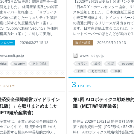
し
026年3月27日更新】関連資料を一部
【2026年3月19日更新】関連リンク
ETI/経済産業省）
替えました。 経済産業省及び内閣官
「日本DIY・ホームセンター協会」リ
家サイバー統括室は、「サプライチ
スを追加しました。 日本家庭紙工業
ン強化に向けたセキュリティ対策評
小売業界団体より、トイレットペーパ
度に関する制度構築方針（案）」
の流通に関するリリースが発出されて
S（Supply Chain Security）評価制
ます。日本家庭紙工業会によれば、ト
構築方針（案））に対して実施した
レットペーパーのほとんどが国内で生
募集の結果を踏まえ、必要な修正を
されており、その原料は、国内回収古
2026/03/27 15:18
2026/03/19 19:13
クノロジー
政治と経済
た「サプライチェーン強化に向けた
やパルプであり、中東に依存するもの
ュリティ対策評価制度に関する制度
ほとんどないため、生産に直接的な影
方針」（SCS評価制度の構築方針）
はないとされています。正確な情報の
www.meti.go.jp
www.meti.go.jp
本日公表しました。 本方針に基づ
とに、冷静なご判断をいただきますよ
litics
security
あとで読む
イラン
経済
生活
oooooo
2026年度末頃の制度開始を目指した
お願いします。 イラン情勢等に関連
を進めてまいります。 1．経緯 近
トイレットペーパーの流通に係る報道
戦争
あとで読む
軍事
取引先に影響を与えるようなサイバ
SNSによる投稿が確認されています。
アメリカ
3
3
撃事案が頻発しており、サプライチ
本家庭紙工業会のリリースによれば、
USERS
USERS
ン全体でのサイバーセキュリティ対
イレットペーパーの原料は、国内回収
強化が求められています。 そうした
紙やパルプであり、中東に依存するも
取引先のセキュリティ対策状況を外
はほとんどないため、生産に直接的な
経済安全保障経営ガイドライン
第1回 AIロボティクス戦略検
ら判断することが難しいといった発
響はないとされています。加えて、増
第1版）」を取りまとめました
議（METI/経済産業省）
企業側の課題や、複数の取引先から
余力が十分にあるとのことです。 ま
ETI/経済産業省）
小売業界団体も同様のリリー
産業省は、企業が経済安全保障対応
開催日 2026年1月21日 開催資料 議
めていく中で、経済安全保障上のリ
第・配布資料一覧（PDF形式：52KB
に起因する損失を中長期的に抑え、
料1 AIロボティクス戦略検討会議の