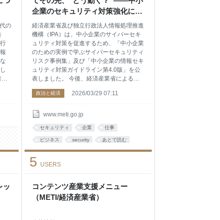
につ
てその先、“どう動く？”――中小
を
考え方について議論を行いました。また、
企業のセキュリティ対策強化に向
上記研究会の内容に基
けて「中小企業のための実例で学
時代の
経済産業省及び独立行政法人情報処理推進
ぶサイバーセキュリティリスク事
告
機構（IPA）は、中小企業のサイバーセキ
例集」と「中小企業の情報セキュ
行
ュリティ対策を促進するため、「中小企業
報
のための実例で学ぶサイバーセキュリティ
リティ対策ガイドライン第4.0
な
リスク事例集」及び「中小企業の情報セキ
版」を公表しました （METI/経済
し
ュリティ対策ガイドライン第4.0版」を公
産業省）
者の
表しました。 今後、経済産業省による普
現
及展開活動や、地域におけるセキュリテ
2026/03/29 07:11
政治と経済
ィ・コミュニティ活動を通じて多くの中小
処理
企業がこれらの文書を参照することによ
試
り、サイバー攻撃を自社の経営課題として
www.meti.go.jp
処理
認識して具体的な対策を段階的に進め、サ
セキュリティ
企業
仕事
促
プライチェーン全体のセキュリティ水準が
内
向上することが期待されます。 1．背景 近
ビジネス
security
あとで読む
実績
年、中小企業でもDXが進みIT活用が広が
5
1万
る一方で、サイバー攻撃の被害も増加して
USERS
.7万
おり、重大な経営リスクとなっています。
試
特にランサムウェア被害は深刻で、IPAの
リ
「情報セキュリティ10大脅威2026」でも5
レッ
コンテンツ産業支援メニュー
年連続で第1位の脅威と位置付けられてい
（METI/経済産業省）
ます。 しかし、多くの中小