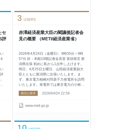
3
USERS
たセ
赤澤経済産業大臣の閣議後記者会
S評
見の概要 （METI/経済産業省）
い
2026年4月24日（金曜日） 9時35分～9時
キ
57分 於：本館10階記者会見室 冒頭発言 新
制
潟県出張 初めに私から1点申し上げます。
い
明日、4月25日土曜日、山田経済産業副大
評
臣とともに新潟県に出張いたします。ま
」
ず、東京電力柏崎刈羽原子力発電所を訪問
ビ
いたします。発電所では東京電力の小林会
度
長や小早川社長と意見交換を実施し、4月
2026/04/24 22:58
政治と経済
注者
16日木曜日に営業運転を開始した6号機の
ィ
安全対策の状況を視察いたします。また、
示
新潟県の花角知事と面談を行います。昨年
www.meti.go.jp
者
12月に知事より頂戴した御要望に対する
 任
取組状況について意見交換を行う予定で
業活
す。 質疑応答 ゴールデンウイークに向け
10
も
ての節約要請 Q：まもなくゴールデンウイ