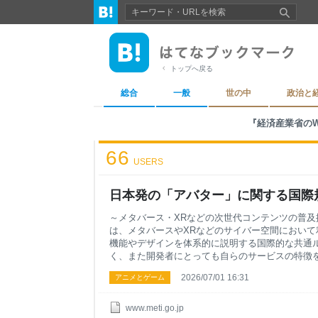
トップへ戻る
総合
一般
世の中
政治と
『経済産業省のWEBサイ
66
USERS
日本発の「アバター」に関する国際規
～メタバース・XRなどの次世代コンテンツの普及拡大と国
は、メタバースやXRなどのサイバー空間におい
機能やデザインを体系的に説明する国際的な共通
く、また開発者にとっても自らのサービスの特徴
対して、本規格は、アバターに関する基本的な枠
2026/07/01 16:31
アニメとゲーム
共通認識に基づき説明できるようになり、利用者
らには日本発コンテンツの国際展開の促進に貢献する
MR）
www.meti.go.jp