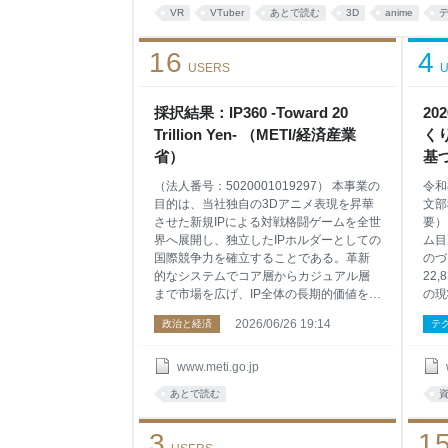
VR
VTuber
あとで読む
3D
anime
16
4
USERS
U
採択結果：IP360 -Toward 20
2
Trillion Yen- （METI/経済産業
く
省）
基づ
業
（法人番号：5020001019297） 本事業の
令和
目的は、当社独自の3Dアニメ表現を昇華
文部
させた新規IPによる対戦格闘ゲームを全世
要）
界へ展開し、独立したIPホルダーとしての
ム目
国際競争力を確立することである。革新
のづ
的なシステムでコア層からカジュアル層
22
まで市場を広げ、IP全体の長期的価値を構
の現
築する。戦略の柱として、全主要プラッ
の業
2026/06/26 19:14
政治と経済
テ
トフォームへの同時展開、多言語フルロ
生産
ーカライズ、映像作品の統合を行う。さ
デー
らに、eスポーツ大会の運営や初心者支援
就業
www.meti.go.jp
といった多角的なコミュニティ施策を展
くり
あとで読む
開し、ユーザーの熱量を拡大させる。本
73
補助金を活用し、日本発の表現力で世界
リン
3
1
市場でのプレゼンスを盤石にし、「ジャ
式：