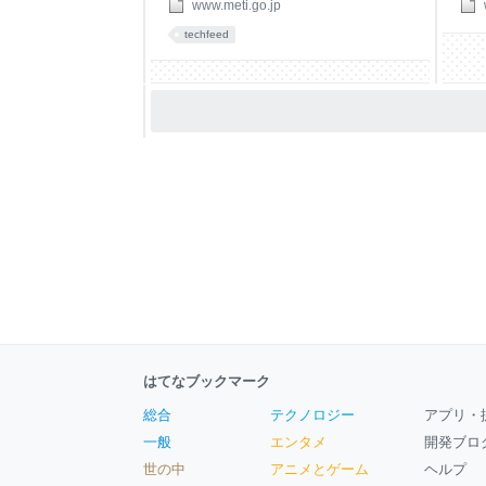
日間のパブリックコメントを開始しまし
事要
www.meti.go.jp
た。 今後、パブリックコメントでいただ
商務
techfeed
く御意見を踏まえて、本年中を目途とし
電話
て当該ガイドラインを成案化すると共
365
に、ガイドラインの活用促進に向けた付
属文書としてのチェックリストの拡充等
の取組を行っていく予定です。 1．背景
現代社会において、ソフトウェアは社会
活動の基盤となっており、その重要性は
増大しています。ソフトウェアの脆弱性
を悪用するサイバー攻撃は社会インフラ
に甚大な影響を及ぼす可能性があること
から、
はてなブックマーク
総合
テクノロジー
アプリ・
一般
エンタメ
開発ブロ
世の中
アニメとゲーム
ヘルプ