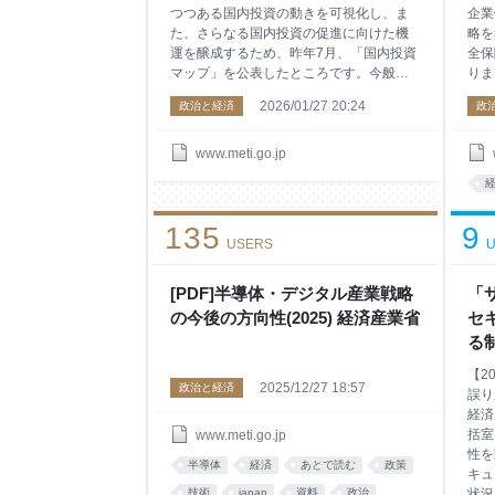
つつある国内投資の動きを可視化し、ま
企業
た、さらなる国内投資の促進に向けた機
略を
運を醸成するため、昨年7月、「国内投資
全保
マップ」を公表したところです。今般、
りま
施策の執行状況に一定の進捗が見られた
の実
2026/01/27 20:24
政治と経済
政
ことを踏まえ、国内投資マップ（2026年1
る民
月時点版）を公表します。 1．国内投資マ
欠性
ップについて 今般、経済産業省では、事
した
www.meti.go.jp
業者の皆様が設備投資について検討され
層が
る際、どのような支援策を活用できるか
及び
参考にしていただけるよう、令和3年度補
略と
135
9
正予算から令和7年度当初予算において、
を「
USERS
U
経済産業省が実施した投資支援関連予算
版）
（予算額500億円以上）の採択案件（全34
日（
万件）の一部を、分野、企業規模、立地
[PDF]半導体・デジタル産業戦略
日）
「
市町村など一定のバランスを考慮しつ
その
の今後の方向性(2025) 経済産業省
セ
つ、都道府県別に図示しました。 国内投
意見
る
資マップの公開は昨年7月に引き続き、第
した
価
二弾となります。
策の
【2
2025/12/27 18:57
政治と経済
しま
誤り
経済
括室
www.meti.go.jp
性を
半導体
経済
あとで読む
政策
キュ
技術
japan
資料
政治
状況