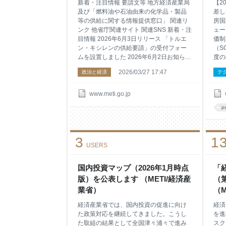
増大
新着・注目情報 要請文等 地方経済産業局
【2
（M
及び「燃料油や石油由来の化学品・製品
差し
等の供給に関する情報提供窓口」 関連リ
房国
ンク 他省庁関連サイト 関連SNS 新着・注
ェー
目情報 2026年6月3日リリース 「トルエ
価制
ン・キシレンの供給要請」の受付フォー
（SC
ムを設置しました 2026年6月2日お知らせ
度の
赤澤大臣が中東情勢に関する関係閣僚会
意見
2026/03/27 17:47
政治と経済
テ
議（第9回）に出席しました 2026年5月26
加え
日お知らせ 今夏の電気・ガス料金支援を
セキ
実施すべく、予備費の使用を閣議決定し
構築
www.meti.go.jp
ました 2026年5月21日お知らせ 赤澤大臣
を、
po
が中東情勢に関する関係閣僚会議（第8
き、
回）に出席しました 2026年5月18日お知
取組
らせ 中東情勢の影響を受ける医薬品、医
年、
3
1
療機器、医療物資等の確保対策本部（第5
ー攻
USERS
回）を開催しました 2026年5月12日お知
ェー
らせ 資源エネルギー庁は、潤滑油等関係
策の
事業者に対して、潤滑油等の購入に関す
中、
国内投資マップ（2026年1月時点
「
る要請を行いました【潤滑油等関係事業
部か
版）を公表します （METI/経済産
（
者（
注元
業省）
（M
様々
経済産業省では、国内投資の促進に向け
経済
た政策対応を継続してきました。こうし
を進
た取組の結果として全国津々浦々で進み
スク