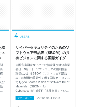
4
USERS
を取
サイバーセキュリティのためのソ
キュ
フトウェア部品表（SBOM）の共
ップ
有ビジョンに関する国際ガイダン
関す
スに共同署名しました （METI/経
関
内閣官房国家サイバー統括室及び経済産業
省）
済産業省）
済
省は、9月3日、ソフトウェアの脆弱性管
構
理等におけるSBOM（ソフトウェア部品
ディ
表）の活用の重要性を示す国際ガイダンス
及び
である”A Shared Vision of Software Bill of
性
Materials （SBOM） for
性
Cybersecurity”（以下「本件文書」とい
ブ
う。）に共同署名しました。 本件文書
2025/09/04 19:35
テクノロジー
の
は、経済産業省及び米国サイバーセキュリ
ィ
ティ・インフラ安全庁（CISA）の主導に