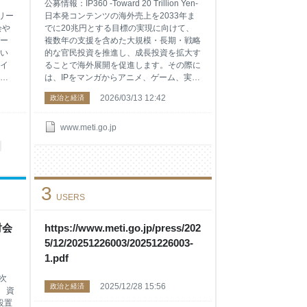
中
公募情報：IP360 -Toward 20 Trillion Yen-
リー
日本発コンテンツの海外売上を2033年ま
会や
でに20兆円とする目標の実現に向けて、
ー
複数年の支援を含めた大規模・長期・戦略
い
的な官民投資を推進し、成長投資を拡大す
イ
ることで海外展開を促進します。その際に
産
は、IPをマンガからアニメ、ゲーム、実
紙
写、音楽、グッズまで多角的に展開して利
2026/03/13 12:42
政治と経済
は
益を最大化します。 単体の魅力を足し算
響
するのではなく、掛け算で全体の魅力を高
も
めます。 IP360補助金（令和7年度補正コ
www.meti.go.jp
う
ンテンツ産業成長投資支援事業）の公募要
し、
領や申請フォーマットは、以下を御覧くだ
や
さい。 これらの資料の内容は予告なく変
 日
更される場合があります。申請の際には、
3
ト
最新の公募要領や申請フォーマットを御確
USERS
古
認ください。
の
影
討会
https://www.meti.go.jp/press/202
産
5/12/20251226003/20251226003-
た、
1.pdf
事次
2025/12/28 15:56
政治と経済
） 資
設置