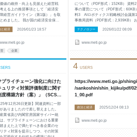
価値の維持・向上も見据えた経営戦
について（PDF形式：152KB） 資料
考える上の推奨事項として「経済安
事の運営について（PDF形式：60KB
障経営ガイドライン（第1版）」を取
料3 AIロボティクス戦略検討会議第
とめました。 我が国の経済安全保障
事務局資料（PDF形式：2,939KB） 
現には、産業・技術基盤の主体であ
合せ先 製造産業局 ロボット政策室 電
2026/01/23 18:57
2026/01/22 08:09
治と経済
テクノロジー
間企業自身が、自社の自律性・不可
03-3501-1511（内線：3821～3824
を高めていくことが重要です。こう
背景から、経済産業省は、企業経営
www.meti.go.jp
www.meti.go.jp
自社における自律性・不可欠性確保
経営
企業
ガバナンス強化に係る取組を経営戦
して考え、実行する上での推奨事項
4
経済安全保障経営ガイドライン（第1
SERS
USERS
（案）」として示し、2025年11月26
水曜日）から同年12月26日（金曜
までの間、意見募集を行いました。
サプライチェーン強化に向けた
https://www.meti.go.jp/shingi
後、意見募集の窓口に寄せられたご
キュリティ対策評価制度に関す
/sankoshin/shin_kijiku/pdf/0
などを踏まえ、第1版を取りまとめま
制度構築方針（案）」（SCS評
1_00.pdf
。今後も国際情勢や経済安全保障政
制度の構築方針（案））を公表
動向に応じて、継続的
025年12月26日更新】関連資料に一部
2025/12/24 08:13
した （METI/経済産業省）
政治と経済
がありましたので差し替えました。
産業省及び内閣官房国家サイバー統
は、サプライチェーンにおける重要
www.meti.go.jp
踏まえた上で満たすべき各企業のセ
リティ対策を提示しつつ、その対策
を可視化する仕組みの構築に向けた