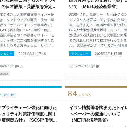
れる役割等に関するガイドライ
区分体系などの見直し（案）
定（電子）書籍制作者が、視覚障害
推進に必要な役割や習得すべきスキル
」の日本語版・英語版を策定し
いて （METI/経済産業省）
の要望に応じて特定（電子）書籍を
定義しています。 2．デジタルスキ
た （METI/経済産業省）
する際に必要となる電子
産業省及び内閣官房国家サイバー統
2025年5月に公表した「Society 5.0
は、ソフトウェアの開発・供給・運
デジタル人材育成に関する検討会 報
行う「サイバーインフラ事業者」に
書」を踏まえて、経済産業省及び独立
られる役割等について整理・解説
政法人情報処理推進機構において、情
当該事業者やその顧客がサイバーセ
処理技術者試験における試験区分体系
リティ対策の実効性を確保するため
どの見直しに向けて検討を行ってきま
考となる考え方を示した「サイバー
た。 受験を検討されている方や関係
フラ事業者に求められる役割等に関
皆様へ早期に情報を提供するために、
2026/03/31 17:46
2026/03/31 17:35
クノロジー
テクノロジー
ガイドライン」を日本語版・英語版
時点での試験区分体系などの見直し
に策定しました。また、ガイドライ
（案）を公表します。 1．現行の情報
活用促進に向けた付属文書として評
技術者試験・情報処理安全確保支援士
www.meti.go.jp
www.meti.go.jp
ェックリスト等を整備しました。今
験の概要 情報処理技術者試験・情報
ecurity
サイバーインフラ事業者やその顧客
安全確保支援士試験は、「情報処理の
当該ガイドライン及び評価チェック
進に関する法律」に基づき実施する国
ト等の活用を通じ、セキュリティ確
最大級の国家試験です。2024年度の
4
84
ために求められる役割を互いが認識
は、応募者数74.1万人、合格者数25.
USERS
USERS
がら共に責務を果たすことにより、
人（ITパスポート試験13.5万人、他11
トウェアのサプライチェーン全体で
人）です。 その中でもITパスポート
イバーセキュリティに関するレジリ
験、基本情報技術者試験、情報セキュ
サプライチェーン強化に向けた
イラン情勢等を踏まえたトイ
スの向上が期待されます。 1．背景
ティマネジメント試験は、
キュリティ対策評価制度に関す
トペーパーの流通について
社会において、ソフトウェアは社会
CBT（Computer Based Tes
制度構築方針」（SCS評価制度
（METI/経済産業省）
の基盤となっており、その重要性は
構築方針）を公表しました