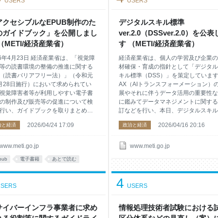
USERS
USERS
人材確保及び定着並びに技能継承
のです。本制度は、個社間における商
DF形式：1,247KB） データ資料
引に関し規制措置を講じるものではな
xcel形式：52KB） 第3章 教育・研究
アクセシブルなEPUB制作のた
く、また、本制度の評価基準を達成す
デジタルスキル標準
 第1節 ものづくり人材
にあたっては、 特定のセキュリティ
のガイドブック」を公開しまし
ver.2.0（DSSver.2.0）を公
製品の導入が必須とされているもので
（METI/経済産業省）
す （METI/経済産業省）
ありません ので、御注意ください。 
度は制度構築方針が令和8年3月に公
26年4月23日 経済産業省は、「視覚障
経済産業省は、個人の学習及び企業の
等の読書環境の整備の推進に関する
材確保・育成の指針として「デジタル
（読書バリアフリー法）」（令和元
キル標準（DSS）」を策定していま
月28日施行）において求められてい
AX（AIトランスフォーメーション）
視覚障害者等が利用しやすい電子書
展やそれに伴うデータ活用の重要性な
の制作及び販売等の促進について検
に鑑みてデータマネジメントに関する
行い、ガイドブックを取りまとめま
訂などを行い、本日、デジタルスキル
。 概要 アクセシブルな電子書籍の制
準バージョン2.0（DSSver.2.0）を
2026/04/24 17:09
2026/04/16 20:16
治と経済
政治と経済
実務面から推進するため、関係者に
ます。 1．デジタルスキル標準（DS
ワーキンググループを開催し、制作
概要 「デジタルスキル標準」は、ビ
における課題や対応の方向性につい
スパーソン全体がDXに関する基礎的
www.meti.go.jp
www.meti.go.jp
討を重ねてまいりました。その成果
識やスキル・マインドを身につけるた
pub
電子書籍
あとで読む
て、報告書及び「アクセシブルな
の指針である「DXリテラシー標準」
UB制作のためのガイドブック」を取り
企業がDXを推進する専門性を持った
4
めています。併せて、「アクセシブ
を育成・採用するための指針である「
SERS
USERS
出版書籍市場の環境整備に関する調
推進スキル標準」の2種類で構成され
の報告書も公表します。 また、文部
ます。 「DXリテラシー標準」は全て
省、厚生労働省と連携し、公共図書
サイバーインフラ事業者に求め
ジネスパーソンが身につけるべきスキ
情報処理技術者試験における
全国視覚障害者情報提供施設協会等
を定義し、「DX推進スキル標準」はD