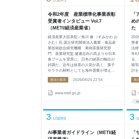
USERS
パン・ブランド」の評価を揺るぎないも
ける
のにする。
（P
令和2年度 産業標準化事業表彰
（E
「
開発
受賞者インタビュー Vol.7
め
（METI/経済産業省）
た 
経済産業大臣表彰／角川 修 （すみかわ お
20
さむ）氏 国立研究開発法人農業・食品産
害者
業技術総合研究機構 果樹茶業研究部
法律
門 茶業研究監 健康志向の高まりや日本
年6
食ブームを背景に、日本の緑茶の輸出が
る、
好調だ。近年は抹茶の人気が高く、菓子
籍等
やラテの材料としても海外需要が増えて
討を
いる。 しかし、ほんの10年ほど前、高級
した
2026/04/24 22:54
政治と経済
政
緑茶の抹茶や玉露が、ISO（国際標準化機
作を
構）11287（緑茶－定義及び基本要求事
よる
項）から外れてしまうのではないかとい
現場
www.meti.go.jp
う危機があった。 茶の国際規格を扱うの
て検
e
は、ISO/TC34(食品）/SC8（茶）。2000
とし
年当初まで、日本は国内向けの緑茶生産
EP
3
3
に力を入れており、国際標準化活動にあ
まと
USERS
U
まり関与してこなかった。 しかし、
ルな
ISO11287の検討が始まったことを知り、
査」
「積極的に参加しなければ日本抜きでい
AI事業者ガイドライン（METI/経
科学
「
ろいろなことが決まってしまうとの危機
館や