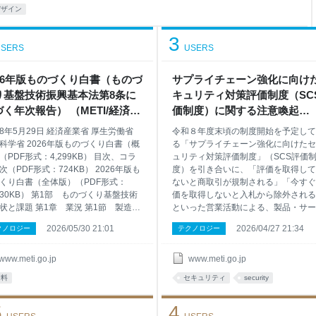
デザイン
3
SERS
USERS
026年版ものづくり白書（ものづ
サプライチェーン強化に向け
り基盤技術振興基本法第8条に
キュリティ対策評価制度（SC
く年次報告） （METI/経済産
価制度）に関する注意喚起
省）
（METI/経済産業省）
8年5月29日 経済産業省 厚生労働省
令和８年度末頃の制度開始を予定して
科学省 2026年版ものづくり白書（概
る「サプライチェーン強化に向けたセ
（PDF形式：4,299KB） 目次、コラ
ュリティ対策評価制度」（SCS評価
次（PDF形式：724KB） 2026年版も
度）を引き合いに、「評価を取得して
くり白書（全体版）（PDF形式：
ないと商取引が規制される」「今すぐ
,830KB） 第1部 ものづくり基盤技術
価を取得しないと入札から除外される
状と課題 第1章 業況 第1節 製造業
といった営業活動による、製品・サー
績動向（PDF形式：701KB） 第2節
スの勧誘が報告されています。 本制
2026/05/30 21:01
2026/04/27 21:34
クノロジー
テクノロジー
・出荷の状況（PDF形式：1,107KB）
は、2社間の取引契約等において、発
タ資料（Excel形式：99KB） 第2章
が受注者に適切なサイバーセキュリテ
動向と人材確保・育成 第1節 ものづ
対策の段階（★）を提示し、受注者に
www.meti.go.jp
www.meti.go.jp
人材の雇用と就業動向（PDF形式：
された対策の実施を促すとともに、両
資料
セキュリティ
security
5KB） 第2節 ものづくり人材のリスキ
で実施状況を確認することを想定した
グを含む能力開発の現状（PDF形
意の制度 であって、上記のような営
5
4
950KB） 第3節 ものづくり企業にお
動は、本制度の趣旨・目的とは異なる