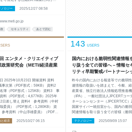
の結果として、本日、「サプライチ
2025/12/27 08:58
クノロジー
ン強化に向けたセキュリティ対策評
度に関する制度構築方針（案）」
S（Supply Chain Security）評価制
www.meti.go.jp
構築方針（案））を公表し、意見公
行政
セキュリティ
あとで読む
開始しました。 今後、意見公募で頂
意見を踏まえて、本年度中を目途と
143
当該制度構築方針（案）を成案化す
SERS
USERS
ともに、令和8年度（2026年度）末頃
度開始を目指す予定です。 また、同
を活用する中小企業向けの支援策と
8回 エンタメ・クリエイティブ
国内における脆弱性関連情報
、新たな「サイバーセキュリティお
業政策研究会（METI/経済産業
り扱う全ての皆様へ – 情報セ
隊サービス」を創設する方針や、取
）
リティ早期警戒パートナーシ
係にある企業間においてセキュリテ
ガイドラインに則した対応に
日 2025年10月23日 開催資料 資料
昨今の国内における報道等での脆弱性
るお願い – （METI/経済産業
議事次第（PDF形式：59KB） 資料2
連情報の取扱いを踏まえて、今般、経
名簿（PDF形式：125KB） 資料3 事
産業省、独立行政法人情報処理推進機
資料（PDF形式：4,677KB）2025年
（IPA）、一般社団法人JPCERTコー
月2日差し替え 資料4 参考資料（中村
ネーションセンター（JPCERT/CC）
哉委員）（PDF形式：1,280KB） 資
国家サイバー統括室から、国内の脆弱
 参考資料（中山淳雄委員）（PDF形
関連情報を取り扱う全ての皆様（脆弱
393KB） 資料6 参考資料（村松俊亮
関連情報の発見者、製品開発者やウェ
2025/10/27 06:15
2025/09/09 15:07
治と経済
テクノロジー
）（PDF形式：189KB） 資料7 参考
サイト運営者、報道機関その他産業界
（総務省）（PDF形式：492KB） 議
皆様等）に向けて、「情報セキュリテ