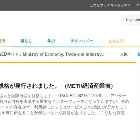
はてなブックマークって？
ア
経済
暮らし
学び
テクノロジー
おもしろ
ト / Ministry of Economy, Trade and Industry』
人気
格が発行されました。 （METI/経済産業省）
際展開を目指します。（ISO/IEC 24216-1:2026）～ アバター
て利用者自身を表現する重要なインターフェースとなっていますが、その
ルールが存在せず、利用者にとってはサービスごとの違いが分かりにく
を正確に伝えることが難しいという課題がありました。 こうした課題に
組みを整理した規格です。これにより、アバターの特徴や機能を国際的な
が安心してサービスを利用できる環境整備、コンテンツ開発の効率化、さ
ことが期待されます。 1．背景 近年、メタバース、XR（VR・AR・