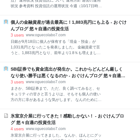
点） 運用状況 投資信託について 運用方針 過去の運用
の刃とは 今回の劇場版は炎柱の煉獄（れんごく）杏寿
状況 参考資料 投資信託の運用状況 今週（10/17日時
郎の話 鬼の十二鬼月とは 公開10日で興行収入が107億
点）の投資信託の運用実績はというと。 投資信託への
円 配給会社のアニプレックスが、発表した内容による
積立は、よい投資信託を選べば、非常によい投資とな
と、鬼滅の刃の劇場版「劇場版 鬼滅の刃 無限列車
個人の金融資産が過去最高に！1,883兆円にも上る - おぐけ
ります。 株投資と異なり、長期でゆっくりと育ててい
編」が、公開10日で興行収入107億5,423万2,550円を
く感じですね。 www.oguecolabo7.com 分散型の投資
んブログ 悠々自適の投資生活
記録したと発表しま
信託だと、利回りもそんなに激しく動くこともなく、
3
users
www.oguecolabo7.com
平均で6％以上は見込めると思います。 少しづつ積立
日銀が9月18日に個人が保有する「現金・預金」が
でのんびりと老後資金を貯めてはいかがでしょうか。
1,031兆円となったこを発表しました。 金融資産で言
投資信託 購入商品一覧（10/17時点） 買っている投資
うと、1,883兆円となり、前年より1.8％も増えまし
信託は、以下の5つです。 三井住友Ｔ ＳＭＴグロ株 三
た。 2014年には、1,701兆円だったのが、どんどん増
菱 ｅＭＡＸＩＳ先進国株 三井住友Ｔ世界経済 ひふみ
えています。 現金、預金も2014年の時には、895兆円
投信プラス 楽天資産形成ファンド(楽天525) 運用状況
SBI証券でも資金流出が発生か。これからどんどん厳しく
でしたが、2020年（速報ベース）で、991兆円となっ
◆◆◆SBI証券（+楽天証券） ◆◆◆ ◆評価額：
ています。 それだけみんな経済に不安を持ち、貯蓄に
なり使い勝手は悪くなるのか - おぐけんブログ 悠々自適の
走っているということなんでしょうね。 これはやはり
投資生活
3
users
www.oguecolabo7.com
仕方ないことなんでしょうか。 個人の金融資産 民間企
まさか、SBI証券まで。 ただ、良く調べてみると、セ
業でも社内留保が コロナ禍の後はV字回復かL字停滞か
キュリティの甘さと言うよりは、そもそも個人の使い
個人の金融資産 日銀の発表内容だと。 個人で言うと、
方の方に非があるような気がします。 なんのために、
現金が、4.8％増の97.2兆円。 預金は、4.0％増の
こういう仕組みになっているのかを理解しないで使っ
933.3兆円。 伸び率は過去最高ということだそうで
ている人が多い。 というのが本当のところなんでしょ
す。 この個人資産ですが、全世代で増えているかと言
氷室京介展に行ってきた！感動しかない！ - おぐけんブロ
うか。 ID/パスワードを公開していて、パスワードを使
うと、この個人資産は65歳以上の老人が約半分を所有
いまわしていると、どんなにセキュリティをしっかり
グ 悠々自適の投資生活
していると
していても取られるのは仕方ないというところもある
4
users
www.oguecolabo7.com
でしょう。 口座決済サービスでの被害発生中 SBI証券
氷室京介展に行ってきました。 なんか、ほんとにグッ
での資金流出 使う側の知識と意識が必要 さらに厳しい