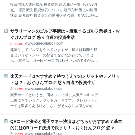
ス、ジェーシービー。 国際ブランドは、VISA、
投資信託の運用状況 投資信託 購入商品一覧（07/03時
Mastercard、JCB、銀聯（UnionPay）。 入会資格
点） 運用状況 投資信託について 運用方針 過去の運用
は、18歳以上で、本人または配偶者に安定した継続的
状況 参考資料 投資信託の運用状況 今週（07/03日時
な収入のある方。学生も可です。 申込み方法は、Web
点）の投資信託の運用実績はというと。 投資信託への
申込み。 年会費が無料です。 支払い方法は、国内で
積立は、よい投資信託を選べば、非常によい投資とな
は、1回払い、2回払い、分割払い、リボ払い、ボーナ
サラリーマンのゴルフ事情は～衰退するゴルフ業界は - お
ります。 株投資と異なり、長期でゆっくりと育ててい
ス払い。 海外は、1回払い。 締め日・支払日は、15日
く感じですね。 www.oguecolabo7.com 分散型の投資
ぐけんブログ 悠々自適の投資生活
締め・翌月10日払い。 そ
信託だと、利回りもそんなに激しく動くこともなく、
3
users
www.oguecolabo7.com
平均で6％以上は見込めると思います。 少しづつ積立
趣味としてゴルフをやっていますが、最近は時間の都
でのんびりと老後資金を貯めてはいかがでしょうか。
合というかメンバーの都合でなかなか行けていませ
投資信託 購入商品一覧（07/03時点） 買っている投資
ん。 本当は、月一回ペースでは行きたいのですがね。
信託は、以下の5つです。 三井住友Ｔ ＳＭＴグロ株 三
昔は一緒にゴルフをする友達がいたんですが、実家に
菱 ｅＭＡＸＩＳ先進国株 三井住友Ｔ世界経済 ひふみ
帰ってしまい、純粋なプライベートのゴルフは本当に
投信プラス 楽天資産形成ファンド(楽天525) 運用状況
楽天カードはおすすめ？持つうえでのメリットやデメリッ
減りました。 以前一緒に仕事した人とたまに行ったり
◆◆◆SBI証券（+楽天証券） ◆◆◆ ◆評価額：
しますが、タイミングが難しくて。 昨今、年休を取れ
トは？ - おぐけんブログ 悠々自適の投資生活
って結構会社から言われるので、ゴルフをするために
4
users
www.oguecolabo7.com
年休を取るというのが理想なんですが、そうするとな
楽天カードというと、価格.comで常に人気ランキング
かなかタイミングが難しくて。 しかし、最近ゴルフ人
上位にきているクレジットカードです。 クレジットカ
口が減ってきているし、人気もなくなってきているよ
ードは数多くあるけど、なにがそんなに人気なのか。
うな。 ゴルフ業界大丈夫かって。 ちょっと心配になり
今回はそんな楽天カードのおすすめする点はどこなの
ました。 ゴルフ事情 ゴルフに関わる出費 サラリーマ
か、またメリットやデメリットについて紹介したいと
ンの小遣い ゴルフ業界は今後どうなる？ ゴルフ人口の
QRコード決済と電子マネー決済はどちらがおすすめ？基本
思います 楽天カードのメリット 楽天カードのデメリッ
問題 預託金の返済 ゴルフ事情 ゴルフは、20代の頃か
トは？ まとめ 楽天カードのメリット まず、楽天カー
的にはQRコード決済で決まり！ - おぐけんブログ 悠々自
ら始めました。 社会人になれば当然必要だろうと、安
ドのメリットを見て行きましょうか。 実際楽天証券、
適の投資生活
3
users
www.oguecolabo7.com