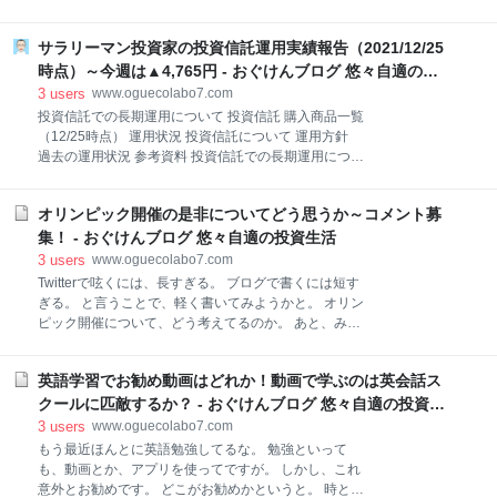
と。 バカと無知 この本のタイトルになっているもので
て 円安が止まりません。 止まらないというか、円安の
すが、非常に面白い。 端的にいうと、「バカは、自分
状況が続いています。 日本円が130円程度の時に比べ
がバカであることに気づいていない」 これは、ズバリ
サラリーマン投資家の投資信託運用実績報告（2021/12/25
て、今は150円前後。 約15％も円が安くなっているん
ですね。 それだけなら、バカの問題なんですが、実は
です。 銀行に預けていた100万円。 世界に目を向けた
時点）～今週は▲4,765円 - おぐけんブログ 悠々自適の投
すごく周りに影響を及ぼすとのことです。
場合、7,692ドルが、6,666ドルに。 約1,000ドル程度
資生活
3
users
www.oguecolabo7.com
減っているということになります 日本円で約15万円で
投資信託での長期運用について 投資信託 購入商品一覧
す。（為替：150円として） このブログでも頻繁に書
（12/25時点） 運用状況 投資信託について 運用方針
いていますが、日本人は円を信じすぎていると。 資産
過去の運用状況 参考資料 投資信託での長期運用につい
を円だけで持つリスクをもっと認識するべきです。 ま
て 銀行にお金を預けることは、もう今の時代リスクと
た、日々物価が上がっている状況で、銀行に預けてい
なっています。 なぜ、リスクかというと。 それは、日
るリスクも。 前から言ってたんですがね。 貯金だけだ
オリンピック開催の是非についてどう思うか～コメント募
銀の政策によるところが大きいです。 日銀は、インフ
とリスクですよって。 貯蓄から投資へ。 政府は前から
レ目標２％としています。 インフレ。 すなわち、物の
集！ - おぐけんブログ 悠々自適の投資生活
言って
価値を上げると言う事。 ある商品を作り売る場合。 今
3
users
www.oguecolabo7.com
まで100円だったものを105円で売れるようになる。
Twitterで呟くには、長すぎる。 ブログで書くには短す
価値を上げると言うことで言えば、これは経済にとっ
ぎる。 と言うことで、軽く書いてみようかと。 オリン
て非常に良いことです。 一見物の値段が下がるデフレ
ピック開催について、どう考えてるのか。 あと、みな
の方が、良いように思えますが、それは生産者を疲弊
さんの意見も聞きたいです。 メディアを通しての意見
させることになります。 安売り戦争になると、大企業
はかなりフィルターがかかってると思うので。 個人的
だけ生き残り、中小企業は苦しくなり、最悪倒産して
英語学習でお勧め動画はどれか！動画で学ぶのは英会話ス
なオリンピックに対する意見 オリンピックは簡単に中
しまいます。 またそこで働いている社員は、自分が一
止にできないと思う 足を引っ張るのはメディア 医師会
クールに匹敵するか？ - おぐけんブログ 悠々自適の投資生
生懸命作ったもの、提供したサービス
の無能さはもう明らか メディアの目的は政府批判のみ
活
3
users
www.oguecolabo7.com
リーダーを信じる力 個人的なオリンピックに対する意
もう最近ほんとに英語勉強してるな。 勉強といって
見 開催すべきかどうかと言うと、正直あまり興味は無
も、動画とか、アプリを使ってですが。 しかし、これ
いかな。 もうこんなだし、観戦する予定もないし。 オ
意外とお勧めです。 どこがお勧めかというと。 時と場