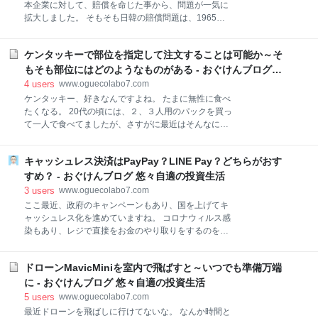
子プロツアー史上最高賞金総額 優勝賞金の分配率は 優
本企業に対して、賠償を命じた事から、問題が一気に
勝総額 よくゴルフの大会では、優勝賞金総額って言葉
拡大しました。 そもそも日韓の賠償問題は、1965年
を耳にしますよね。 あれは、優勝賞金と、2位以降の
の日韓請求権・経済協力協定で、解決しているという
選手に支払う賞金の総額ってことです。 優勝賞金
のが日本の立場。 これはゆるぎない。 2015年には、
2,000万円とか言われると、優勝したら2,000万円もら
ケンタッキーで部位を指定して注文することは可能か～そ
慰安婦問題日韓合意は、日本と韓国政府が、「日韓間
えるんだなってわかります。 しかし、例えば10位の選
の慰安婦問題が最終的かつ不可逆的に解決されること
もそも部位にはどのようなものがある - おぐけんブログ
手っていくらもらえるんだろうとか、気になりま
を確認する」で合意したものです。 それをその後誕生
悠々自適の投資生活
4
users
www.oguecolabo7.com
した文政権が2018年に本当の問題解決にはなっていな
ケンタッキー、好きなんですよね。 たまに無性に食べ
いと、一方的に無効化してきたものです。 この合意
たくなる。 20代の頃には、２、３人用のパックを買っ
は、主要な先進国や国際機関からも支持されていたも
て一人で食べてましたが、さすがに最近はそんなに食
のです。 それを一方的に無効とした韓国は、本来国際
べられない。 うーん、食べれるかもしれないけど、結
社会からは非難されるべきだろう。 日韓の溝は深まる
構高いし。 ということで、たまに2，3個買って食べま
ばかり 韓国側の解決策 文政権の姿勢は 日本に来てる
キャッシュレス決済はPayPay？LINE Pay？どちらがおす
す。 うん、やっぱりおいしい！ってね。 しかし、ご存
韓国人の本音 日韓の溝は深まるばかり 韓国では、日本
知だと思うけど、肉にはいろんな部位があり、人によ
すめ？ - おぐけんブログ 悠々自適の投資生活
企業の資産売却に向けた手続きが進んでいます。 命
って好みが違いますよね。 好きな部位に当たると、結
3
users
www.oguecolabo7.com
構嬉しいですが、違うとちょっと残念な気持ちになり
ここ最近、政府のキャンペーンもあり、国を上げてキ
ます。 でも、なかなか部位について知らない人も多い
ャッシュレス化を進めていますね。 コロナウィルス感
でしょうね。 そこで今回ちょっと調べてみました。 ド
染もあり、レジで直接をお金のやり取りをするのを嫌
ラム ウィング リブ サイ キール 本当に部位を指定して
い、カードなどで支払う人も増えているでしょう。 あ
注文できるのか ドラム この部位、一番好きかも。 ド
と、消費税増税の時に、キャッシュレス還元もありま
ラムは脚の部分です。 ネットで調べてみると、やはり
ドローンMavicMiniを室内で飛ばすと～いつでも準備万端
したからね。 ところが、一言でキャッシュレスと言っ
この部位は結構人気が高いようです。 食べやすい形
ても様々なものがあります。 今回は、そんなキャッシ
に - おぐけんブログ 悠々自適の投資生活
と、ジューシーさが人気だそうですね。 肉の
ュレス決済の中でも有名な、PayPayとLINE Payにつ
5
users
www.oguecolabo7.com
いて紹介します。 PayPayのおすすめポイント PayPay
最近ドローンを飛ばしに行けてないな。 なんか時間と