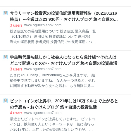
リンピック開催して利益出るような仕事でも無いし、
所に縛られない。 いつでもどこでも勉強できるという
商売もしてない。 だから、個人的には、どっちでも良
こと。 前回のTOEICテストで、ヒアリングはまあまあ
いと思ってる。 ただ、メディアの報道と、デモしてる
サラリーマン投資家の投資信託運用実績報告（2021/01/16
でしたが、リーディングが苦手な分、ヒアリングをも
人達に対しては、かなり嫌な思いをしてる。 一部の声
っとあげて、500点を目指します。 おーい！500点か
時点）～今週は△23,930円 - おぐけんブログ 悠々自適の投
だけ拾ったり、激しい抗議してる人達に
ーい！ まあまあ、大概な人はこんなもんですよ。 さ
資生活
3
users
www.oguecolabo7.com
ぁ、レッツゴー！ 今の勉強法について ラジオ英会話
投資信託での長期運用について 投資信託 購入商品一覧
YouTube お勧め動画 ケンドラ mochantv英会話
（01/16時点） 運用状況 投資信託について 運用方針
ICHIRO ENGLISH ネットでの英会話スクール 実際に
過去の運用状況 参考資料 投資信託での長期運用につい
必要なスキル 今の勉強法について ラジオ英会話 も
て 銀行にお金を預けても、この低金利時代、まったく
う、これいつも言ってるんですが、毎朝ウェークデー
増えません。 しかし、経済活性化のためには、インフ
は、ラジオ英会話を聴いてます。 駅に着くまで、ずっ
学生時代勝ち組しかし社会人になったら負け組〜その人は
レ目標を設定し、デフレから脱却する必要がありま
と聴いてる感じですね。 時間は1レッスン15分です。
す。 インフレ。 すなわち、物の価値を上げると言う
どこで間違ったのか - おぐけんブログ 悠々自適の投資生活
長くもなく、短く
事。 ある商品を作り売る場合。 今まで100円だったも
3
users
www.oguecolabo7.com
のを105円で売れるようになる。 価値を上げると言う
たまにYouTubeや、BuzzVideoなんかを見ますが。 結
ことで言えば、これは経済にとって非常に良いことで
構夢中で見てしまいますね。 なんか一つ見ると、それ
す。 一見物の値段が下がるデフレの方が、良いように
に関連する動画が次から次へと現れ、もう無限に見て
思えますが、それは生産者を疲弊させることになりま
しまう。 ただ、たまに関係ない動画が上位に出て、興
す。 安売り戦争になると、大企業だけ生き残り、中小
味をそそられて見てしまうパターンもあります。 で、
企業は苦しくなり、最悪倒産してしまいます。 またそ
ビットコインが上昇中、2021年には10万ドルまで上がると
最近見て印象に残ったのが、学生時代に、学生カース
こで働いている社員は、自分が一生懸命作ったもの、
トでトップに君臨していたイケメンでスポーツできる
の予想も - おぐけんブログ 悠々自適の投資生活
提供したサービスなどが安値で取引され、働き
奴が、社会人になり一気に負け組に落ちるというも
4
users
www.oguecolabo7.com
の。 よくあると言えば、よくあるパターンだが、それ
最近またビットコインが上昇していますね。 ビットコ
を本人目線で説明している。 社会人で多くの人に会っ
インは、以前億り人というキーワードが一気に流行っ
てみると 学生時代のカースト 学生時代に勘違いしやす
た2017年に、上昇したのが記憶に新しいですが。 当