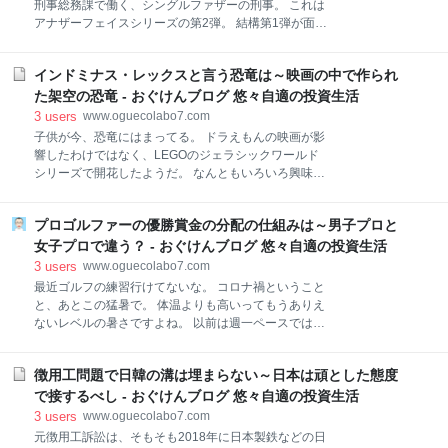
刑事総務課で働く、シングルファザーの刑事。 これは
倍嫌い 日本は本当に大丈夫なのか 安倍総理の辞任表明
アナザーフェイスシリーズの第2弾。 結構第1弾が面白
会見 総理は首相官邸で、午後5時に始まった記者会見
かったので、このシリーズを読んでみようかと。 シリ
で、思いを伝えました。 「国民の負託に自信を持って
ーズで読んでいくと、結構流れが明確で面白いです。
応えられる状態でなくなる以上、首相の地位にあり続
インドミナス・レックスと言う恐竜は～映画の中で作られ
前作の続きと言うか、連ドラを見ているような感覚
けるべきではないと判断した」。 本当に無念だろう。
で。 アナザーフェイスシリーズは、いまいちシリーズ
た架空の恐竜 - おぐけんブログ 悠々自適の投資生活
いろいろやりたかったことはあっただろうに。 北朝
タイトルがしっくりこないんですけどね。 なんかもっ
3
users
www.oguecolabo7.com
と特殊能力かなって思ってたりもしたんですが、まっ
子供が今、恐竜にはまってる。 ドラえもんの映画が影
たく違っていましたね。 なんか感覚と言うか。 まぁ、
響したわけではなく、LEGOのジェラシックワールド
見た目と違い、かなり優秀で、上から期待されている
シリーズで開花したようだ。 なんともいろいろ興味が
刑事ということと。 シングルファザーで、家庭臭さが
あるおもちゃが変わるもんだ。 元となったLEGOはと
結構にじみ出ているところかな。 ただ、事件が始まる
いうと。 まあ遊んでいるんだけど、恐竜の小道具のよ
と、あまり息子のことを義母さんの預けっぱなしにな
プロゴルファーの優勝賞金の分配の仕組みは～男子プロと
うな扱い。 最近恐竜図鑑まで買ったわ。 で、最近注目
るところが、まぁ仕方ない所なんですが。 リンク 説
している恐竜がインドミナス・レックス。（インドミ
女子プロで違う？ - おぐけんブログ 悠々自適の投資生活
明 注！ネタバレ 読んだ時の感想 総評 ◆読みやすさ
ナスレックス） これ実は実在した恐竜ではない。 イン
3
users
www.oguecolabo7.com
ドミナス・レックスとは アニアとは まさかこれにはま
最近ゴルフの練習行けてないな。 コロナ禍ということ
るかね インドミナス・レックスとは インドミナス・レ
と、あとこの猛暑で。 体温よりも高いってもうありえ
ックス 実は、このインドミナス・レックス。 実在する
ないレベルの暑さですよね。 以前は週一ペースでは打
恐竜ではありません。 リンク 2015年に公開された映
ちっぱなしに行ってたんですがね。 体がなまっていな
画【ジュラシック・パーク】シリーズの第4作であ
いか心配です。 一度長く練習行ってなかったら、スラ
る、【ジュラシック・ワールド】に登場する架空の恐
徴用工問題で日韓の溝は埋まらない～日本は頑とした態度
ンプになりましたからね。 ただ、もう少し落ち着いた
竜です。 全長は15.2m。 体高、および体重は不明。
ら、ゴルフの練習も行きたいし、コースにも出たい
で接するべし - おぐけんブログ 悠々自適の投資生活
なんか、成長が早すぎるからだそうです
な。 ということで、今回はちょっとプロゴルファーの
3
users
www.oguecolabo7.com
賞金について調べてみました。 優勝総額 シード権 女
元徴用工訴訟は、そもそも2018年に日本製鉄などの日