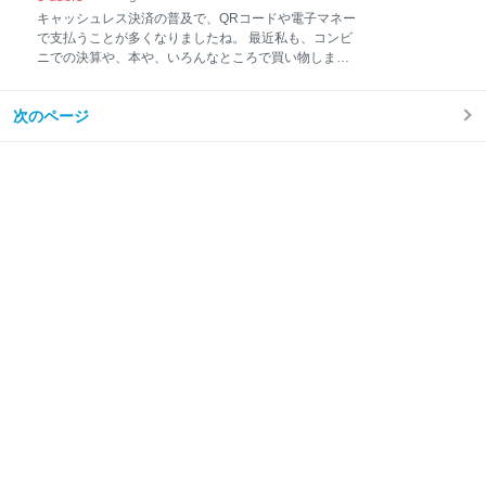
い道
楽天銀行の口座を持っていて、楽天カードも持ってい
キャッシュレス決済の普及で、QRコードや電子マネー
ます。 しかし、正直あまり使ってないですね。 何でし
で支払うことが多くなりましたね。 最近私も、コンビ
ょうか、どうしてもメインの口座が他の銀行なので、
ニでの決算や、本や、いろんなところで買い物します
それであまり使ってないって感じですね。 でもまぁ、
が、現金と言うのは本当に減りました。 会社の食堂
今回は楽天カードのメリットを調べてみました。 年間
も、Edy決済が可能となっています。 下手すると1日
費が無料 ポイント還元率が高い 審査が難しくない の3
次のページ
現金を使わない時もあります。 電子マネーは思い起こ
つのメリットがあります。 まず、年会費が無料である
せば、結構昔からありました。 QRコード決済は、つ
ということです。 いくら還元率が高かったとして
い最近日本で流行りだしたような印象を受けます。 中
国などでは、QRコードを使って支払っている状況をよ
くテレビで見るので、世界的にはQRコードの方が流行
っているような気もしますが。 QRコードと電子マネ
ー、似たような決済方法ですが、どちらを使えば良い
のでしょうか。 今回はこれらの違いや、どちらがおす
すめかについて検討してみます。 QRコード決済のお
すすめポイント 電子マネーのおすすめポイント まとめ
QRコード決済のおすすめポイント 実はQRコード決