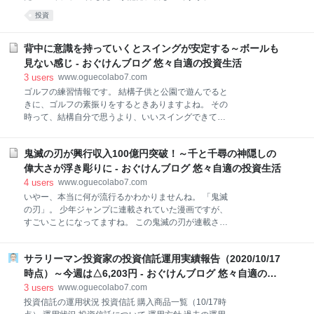
いこと イジメられても頑張る 社会人で多くの人に会っ
時は、2万ドルを超えていたのではないでしょうか
投資
てみると これって大人になるとよくわかるんだよな。
ね。 当初1,000ドル程度だったのが、約20倍ぐらいま
システムエンジニアという職業柄、いろんな人と会う
で膨らんだんですから。 仮想通貨が今後来るぞ！って
機会がある。 いやー、システムエンジニアって一部で
いう雰囲気の中、結構な額を投資した人も多くいて、
背中に意識を持っていくとスイングが安定する～ボールも
誤解されているかもしれないが、本当に新しい
それが20倍にもなったんだから、そりゃ中には億を超
見ない感じ - おぐけんブログ 悠々自適の投資生活
える資産を築いた人もいたでしょう。 当時の記事で
3
users
www.oguecolabo7.com
も、700万円を一気にビットコインに投資しましたっ
ゴルフの練習情報です。 結構子供と公園で遊んでると
て人がいましたからね。 20倍と言えば、700万円＊20
きに、ゴルフの素振りをするときありますよね。 その
倍ということで、1億4,000万円ですか。 すごいです
時って、結構自分で思うより、いいスイングできてま
ね。 しかし2018年には大きく下落して、かなり焦っ
せんか？ あれ、これが本当に打つときに出来たらなっ
た人が多かったのを覚えています。 2017年のビット
て。 ボールを目の前にすると、どうしてもできないん
コイン（仮想通貨）ブーム 次の流れが来ている！？ 今
鬼滅の刃が興行収入100億円突破！～千と千尋の神隠しの
ですよね。 それを今回チャレンジしてみました。 意識
後ビットコインが上がる要因 ビットコ
を背中に持ってくるとクラブのスイングが分かる ゆっ
偉大さが浮き彫りに - おぐけんブログ 悠々自適の投資生活
くり振るイメージも付きやすい オーバースイングは右
4
users
www.oguecolabo7.com
脇を意識することで抑える ボールをしっかり見ていな
いやー、本当に何が流行るかわかりませんね。 「鬼滅
くても意外としっかり打てる！ 意識を背中に持ってく
の刃」。 少年ジャンプに連載されていた漫画ですが、
るとクラブのスイングが分かる 意識をほぼ背中に持っ
すごいことになってますね。 この鬼滅の刃が連載され
てきます。 これは結構チャレンジです。 なんか気持ち
ている時には、すでにジャンプは卒業していました
悪いという感じ。 背中に意識を持っていくと、どうし
が。 2020年10月16日に封切られた鬼滅の刃の劇場版
てもボールがぼんやりしてきます。 その状態で打つと
サラリーマン投資家の投資信託運用実績報告（2020/10/17
「劇場版 鬼滅の刃 無限列車編」が、興行収入100
いうのは、結構勇気がいります。 でも、こうすること
億円の大台を突破したとか。 100億円って。 それも公
時点）～今週は△6,203円 - おぐけんブログ 悠々自適の投
により、クラブを振り上げる。バックスイングの軌道
開10日での達成ですからね。 コロナ禍のなかを考える
資生活
3
users
www.oguecolabo7.com
とすごいの一言です。 公開10日で興行収入が107億円
投資信託の運用状況 投資信託 購入商品一覧（10/17時
実際の数値で見てみると 今までの記録は そもそも鬼滅