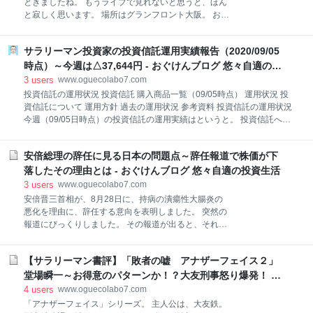
ときましたね。 もうライブで見れないと思うと、ほん
手続きが必要となる 口座決済サービスでの被害発生中
と寂しく思います。 場所はグランフロント大阪。 お
NTTドコモの電子マネー決済サービスであるドコモ口
い、ほんと分かりづらいぞ！ 迷子になったぞ！ って。
座を利用した、不正な預金引き出しが相次いでいると
でも諦めずに捜して良かった。 リンク 年代別に歴史が
いう問題。 そもそも、口座番号や暗証番号などが、第
サラリーマン投資家の投資信託運用実績報告（2020/09/05
中に入ると、ソロになってからの歴史がそのまま展示
三者の手に渡って怒っているということですが。 そこ
されてる。 なんと、氷室京介直筆の歌詞カードが。 意
時点）～今週は△37,644円 - おぐけんブログ 悠々自適の投
で、第三者が預金者になりすまして、ドコモ口座を
外とというか、めちゃくちゃ字が綺麗。 うーん、綺麗
資生活
3
users
www.oguecolabo7.com
な字というか、男らしい字というか。 若い頃の経歴を
投資信託の運用状況 投資信託 購入商品一覧（09/05時点） 運用状況 投
知っていると、凄く以外な感じがする。 ソロになった
資信託について 運用方針 過去の運用状況 参考資料 投資信託の運用状況
のは、ほんとに昔なんだよな。 まだ学生だったな。
今週（09/05日時点）の投資信託の運用実績はというと。 投資信託への
BOØWYの解散のニュースを聞いて、ほんとにビック
積立は、よい投資信託を選べば、非常によい投資となります。 株投資と
リして、ラジオで知ったんですが、飛び起きたのを覚
異なり、長期でゆっくりと育てていく感じですね。
えてる。 ラッキーだったのは、すぐに氷室京介がソロ
安倍総理の辞任に見る日本の問題点～辞任報道で株価が下
www.oguecolabo7.com 分散型の投資信託だと、利回りもそんなに激し
で活動を始めたこと。 BOØWYファンだったけど、ど
く動くこともなく、平均で6％以上は見込めると思います。 少しづつ積
落したその理由とは - おぐけんブログ 悠々自適の投資生活
ちらかというと氷室京介ファンだったので、メ
立でのんびりと老後資金を貯めてはいかがでしょうか。 投資信託 購入商
3
users
www.oguecolabo7.com
品一覧（09/05時点） 買っている投資信託は、以下の5つです。 三井住
安倍晋三首相が、8月28日に、持病の潰瘍性大腸炎の
友Ｔ ＳＭＴグロ株 三菱 ｅＭＡＸＩＳ先進国株 三井住友Ｔ世界経済 ひふ
悪化を理由に、辞任する意向を表明しました。 突然の
み投信プラス 楽天資産形成ファンド(楽天525) 運用状況 ◆◆◆SBI証券
報道にびっくりしました。 その報道が出ると、それま
（+楽天証券） ◆◆◆ ◆評価額：
で上昇基調にあった日経平均は、大きく下落しまし
た。 ショックを受けている人も相当いたんではないで
【サラリーマン書評】「敗者の嘘 アナザーフェイス２」
しょうかね。 もちろん喜んでいる人たちもいるのだろ
う。 また、攻撃する相手がいなくて、目標を失った人
堂場瞬一～お得意のパターンか！？大友刑事怒り爆発！ -
もいたんでしょうね。 安倍総理の辞任表明会見 一国の
おぐけんブログ 悠々自適の投資生活
4
users
www.oguecolabo7.com
リーダの健康状態をワイドショーで追及する異常さ 安
「アナザーフェイス」シリーズ。 主人公は、大友鉄。
倍晋三の功績はアベノミクス？ 長期政権 メディアの安