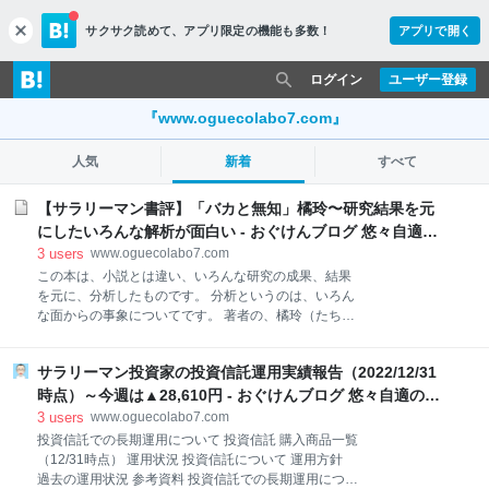
サクサク読めて、
アプリ限定の機能も多数！
アプリで開く
c
l
o
ログイン
ユーザー登録
s
e
『www.oguecolabo7.com』
人気
新着
すべて
【サラリーマン書評】「バカと無知」橘玲〜研究結果を元
にしたいろんな解析が面白い - おぐけんブログ 悠々自適の
投資生活
3
users
www.oguecolabo7.com
この本は、小説とは違い、いろんな研究の成果、結果
を元に、分析したものです。 分析というのは、いろん
な面からの事象についてです。 著者の、橘玲（たちば
な あきら）氏は、一般の小説も書いています。 有名
なのは、「マネーロンダリング」ですかね。 リンク 説
サラリーマン投資家の投資信託運用実績報告（2022/12/31
明・内容 バカと無知 やっかいな自尊心 差別と偏見 す
べての記憶は「偽物」である まとめ 総評 ◆読みやす
時点）～今週は▲28,610円 - おぐけんブログ 悠々自適の投
さ ◆意外度 ◆夢中度 ◆読んだ後のすっきり度 最新5
資生活
3
users
www.oguecolabo7.com
記事 読書について 説明・内容 この本の中には、いく
投資信託での長期運用について 投資信託 購入商品一覧
つかのおもしろい説明があります。 特に面白いって思
（12/31時点） 運用状況 投資信託について 運用方針
ったことについて、ちょっと紹介させていただこうか
過去の運用状況 参考資料 投資信託での長期運用につい