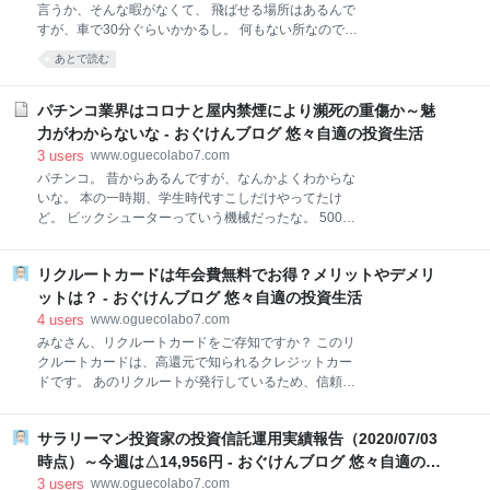
の始め方 PayPayへの登録 支払い方法の決定 実際に使
言うか、そんな暇がなくて、 飛ばせる場所はあるんで
ってみる LINE Payのおすすめポイント LINE Payの始
すが、車で30分ぐらいかかるし。 何もない所なので、
め方 まとめ PayPayのおすすめポイント まずは、
こどももなかなか行きたがらないし。 当然休みの日に
あとで読む
PayPay。 PayPay株式会社（ペイペイ、英語: PayPay
は子供もいてるし。 ということで、ドローンの調子を
Corporation、旧社名:Pay株式会社）は、電子決済サー
見るということで、たまに室内で飛ばして様子を見て
ビスを展開する日本のI
います。 ドローン MavicMini 撮影はもちろん可能
パチンコ業界はコロナと屋内禁煙により瀕死の重傷か～魅
MavicMiniのコントローラー 関連記事 ドローン
力がわからないな - おぐけんブログ 悠々自適の投資生活
MavicMini 言わずと知れたDJI社製の小型ドローン。
3
users
www.oguecolabo7.com
199gなので、航空法対象外の非常に楽しいドローンで
パチンコ。 昔からあるんですが、なんかよくわからな
す。 航空法対象外ということは、改正航空法での無人
いな。 本の一時期、学生時代すこしだけやってたけ
航空機から外れ、本来であれば許可が必要となる、都
ど。 ビックシューターっていう機械だったな。 500円
心や住宅地などの人口集中地区でも、認可なしでの飛
入れて、3,000円ぐらい出たら帰るっていうしょぼい
行が可能となります。 と言っても、じゃ簡単に飛ばせ
感じ。 でも、周りでは、結構やってる奴おったな。 ク
るかと言うとそうでもない。 例えば、公園での飛行。
リクルートカードは年会費無料でお得？メリットやデメリ
ラスで一人はパチプロのごとく、儲けて学校までタク
公園条例により、都市圏
シーで来ていた奴おったな。 社会人になっても、先輩
ットは？ - おぐけんブログ 悠々自適の投資生活
とか定時後とか週末にパチンコに通ってた人も結構い
4
users
www.oguecolabo7.com
たな。 しかし最近はどうか。 もう終わったのかな、パ
みなさん、リクルートカードをご存知ですか？ このリ
チンコ。 パチンコ業界を襲う規制 今でもパチンコを続
クルートカードは、高還元で知られるクレジットカー
けている人たち パチンコ店経営、パチンコ台開発会社
ドです。 あのリクルートが発行しているため、信頼性
は女優と結婚 今後はどうなるパチンコ業界 パチンコ業
も高い一枚です。 今回はそんなリクルートカードにつ
界を襲う規制 2020年4月1日から、パチンコ店内での
いて紹介します。 リクルートカードの概要について リ
喫煙が禁止されましたね。 これはパチンコだけが対象
サラリーマン投資家の投資信託運用実績報告（2020/07/03
クルートカードのメリット リクルートカードのデメリ
とかではなく、不特定多数の人が出入りする公共の施
ット まとめ リクルートカードの概要について カード
時点）～今週は△14,956円 - おぐけんブログ 悠々自適の投
設で、屋内の喫煙が原則禁煙になったという
名は、リクルートカード。 発行会社は、三菱UFJニコ
資生活
3
users
www.oguecolabo7.com