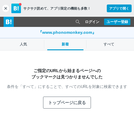
サクサク読めて、
アプリ限定の機能も多数！
アプリで開く
c
l
o
ログイン
ユーザー登録
s
e
『www.phonomonkey.com』
人気
新着
すべて
ご指定のURLから始まるページへの
ブックマークは見つかりませんでした
条件を「すべて」にすることで、
すべてのURLを対象に検索できます
トップページに戻る