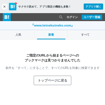
サクサク読めて、
アプリ限定の機能も多数！
アプリで開く
c
l
o
ログイン
ユーザー登録
s
e
『www.teinekuineko.com』
人気
新着
すべて
ご指定のURLから始まるページへの
ブックマークは見つかりませんでした
条件を「すべて」にすることで、
すべてのURLを対象に検索できます
トップページに戻る