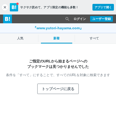
サクサク読めて、
アプリ限定の機能も多数！
アプリで開く
c
l
o
ログイン
ユーザー登録
s
e
『www.yutori-hayama.com』
人気
新着
すべて
ご指定のURLから始まるページへの
ブックマークは見つかりませんでした
条件を「すべて」にすることで、
すべてのURLを対象に検索できます
トップページに戻る