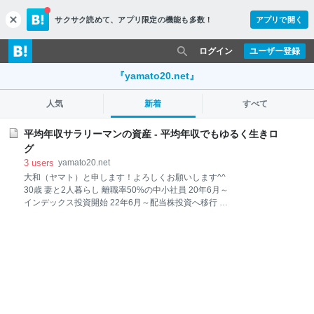
サクサク読めて、
アプリ限定の機能も多数！
アプリで開く
c
l
o
ログイン
ユーザー登録
s
e
『yamato20.net』
人気
新着
すべて
平均年収サラリーマンの資産 - 平均年収でもゆるく生きロ
グ
3
users
yamato20.net
大和（ヤマト）と申します！よろしくお願いします^^
30歳 妻と2人暮らし 離職率50%の中小社員 20年6月～
インデックス投資開始 22年6月～配当株投資へ移行 米
ETF2 / 日本個別株10 / 英個別株2保有 年間配当25万円
妻は激務により過労で退職 夫は職を転々とし転職4回
日々健康に感謝 お疲れ様です！月例の資産公開です。
（妻の資産は含めず） 💭 4年前の自分 貯金２０万円、
リボ払いや消費者金融から借金 同棲時の初期費用がな
く彼女が負担 社会人は勝手にお金が貯まると本気で思
っていた..... ３８歳まで奨学金支払い有（継続中） 早
いもので2024年も5カ月が経過。 ３年５カ月前に資産