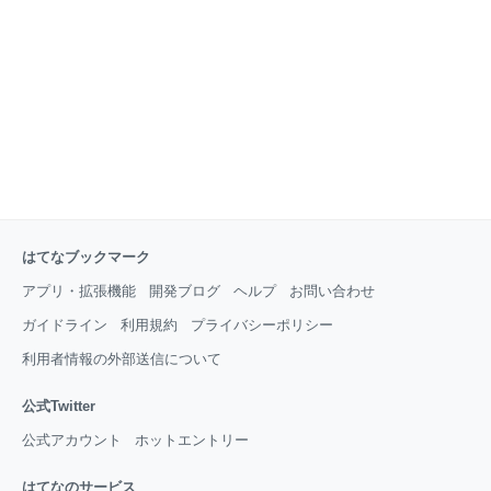
を記録し始め、今年は月の投資額も記録しておりま
す。 可視化することにより、目標に対して現状を把握
することが出来るので、PDCAサイクルが回しやすく
なります。 年末に「もっとこうしておけば良かった
はてなブックマーク
アプリ・拡張機能
開発ブログ
ヘルプ
お問い合わせ
ガイドライン
利用規約
プライバシーポリシー
利用者情報の外部送信について
公式Twitter
公式アカウント
ホットエントリー
はてなのサービス