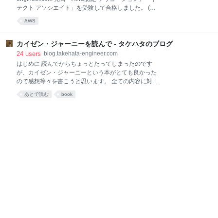
僕はエンジニアになって2年目くらいの時期でした
テクト アソシエイト」を受験して合格しました。 (下
が、大手SIerでのシステム移行のを1作業員として経験
記のリンクで認定バッジが見れます)
(手順書通りにコマンドを実行したりする)したくらい
AWS
www.certmetrics.com 今回はその受験記として、実際
の状態で、まともにプログラムやコンソールを業務で
にやった勉強方法や、やっといた方が良かったと思う
触るのは初めてでした。 今回の事
こと、受験して良かったことなどを書きます。 今後同
カイゼン・ジャーニーを読んで - タケハタのブログ
じ試験を受ける方への、参考になればと思います。
24
users
blog.takehata-engineer.com
AWS 認定ソリューションアーキテクト – アソシエイ
はじめに 読んでからちょっとたってしまったのです
トとは？ 公式ページを見てもらうと良いと思います
が、カイゼン・ジャーニーという本がとても良かった
が、 aws.amazon.com AWS 認定ソリューションアー
ので感想等々を書こうと思います。 全ての内容に対し
キテクト – アソシエイトの試験はソリューションアー
てじっくり書いてると長くなってしまうので、特に学
あとで読む
book
キテクト担当者向けです。この試験に合格すると、
びのあった内容と、この本の構成の良かったところを
AWS のテクノロジーを使用して安全で堅牢なアプリケ
簡単に書きます。 www.shoeisha.co.jp どんな内容の本
ーションを構築およびデプロイするための知識を効果
か？ すごくざっくり言うと、スクラムを基本としてプ
的に証明で
ロジェクトをカイゼンさせていくやり方をフィクショ
ンのお話に併せて説明していく本。 「もしドラ」に近
いイメージで、あれのスクラム版みたいな感じの印象
でした。 江島というエンジニアを主人公に、プロジェ
クトを進めながらぶつかる様々な問題(主にマネジメン
トとかチームビルドの問題)をスクラムの手法を使って
解決していきます。 特に学びのあった内容 一人から始
める これは最初の章ですね。 とある勉強会に参加しマ
ネジメントの全くできていないプロジェク