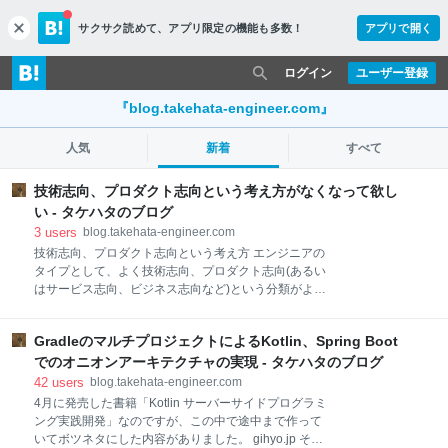
サクサク読めて、
アプリ限定の機能も多数！
アプリで開く
c
l
o
ログイン
ユーザー登録
s
e
『blog.takehata-engineer.com』
人気
新着
すべて
技術志向、プロダクト志向という考え方がなくなって欲し
い - タケハタのブログ
3
users
blog.takehata-engineer.com
技術志向、プロダクト志向という考え方 エンジニアの
タイプとして、よく技術志向、プロダクト志向(あるい
はサービス志向、ビジネス志向など)という分類がよく
されます。 ざっくりとしたイメージとしては プロダク
トを作るというより、プログラムなどの技術に関する
GradleのマルチプロジェクトによるKotlin、Spring Boot
興味が強い人が技術志向 技術というより、プロダクト
を作ることに興味があって手段として技術を使ってる
でのオニオンアーキテクチャの実現 - タケハタのブログ
人がプロダクト志向 といったところでしょうか(他に
42
users
blog.takehata-engineer.com
も要素は色々ありますが)。 片方だけがあっても本来
4月に発売した書籍「Kotlin サーバーサイドプログラミ
は不十分 ただ、個人的にはこのように技術、プロダク
ング実践開発」なのですが、この中で途中まで作って
トのどちら寄りかという考え方はレベルが低いかなと
いてボツネタにした内容がありました。 gihyo.jp それ