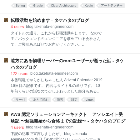
思っています。 結局は両方が必要かと。 違和感を感じ
が「Gradleのマルチプロジェクトでオニオンアーキテ
Spring
Gradle
CleanArchitecture
Kotlin
アーキテクチャ
るのは以下のようなことです。 技術志向の問題: 技術
クチャを実現する」というものです。 第2部で作成し
はソリューションや価値を生むためにある 極端な例で
あとで読む
ていたbook-managerというアプリケーションは、も
言うと、「技術を使って何かを作るのが好きなだけ
ともとこれを使って作成していましたが、途中でやめ
転職活動を始めます - タケハタのブログ
で、作るプロダクトそのものはどうでもいい」という
て現在の形になりました。 github.com ボツネタにした
4
users
blog.takehata-engineer.com
考え方
理由としては、一回実践で導入してみていくつか微妙
タイトルの通り、これから転職活動をします。 なので
な点があったことと、紙面上の説明が複雑になるので
主にバックエンドのエンジニアを求めている会社さん
ベーシックな内容としては外していいかなと思ったた
で、ご興味あればぜひお声がけください。
めです。 ただせっかく途中まで作っていたので、試し
Twitter(@n_takehata)のDMを開放してあります。 自分
て微妙と感じた点も含めて、今回紹介したいと思いま
がどんなエンジニアなのかは、下記にレジュメ(職務経
す。 サンプルとしてこのbook-managerの内容をマル
遠方にある物理サーバーのrootユーザーが逝った話 - タケ
歴)を公開したのでこちらをご参考にしてください。
チプロジェクト化したアプリケーションを使い、オニ
github.com この記事ではレジュメの内容以外に、今回
ハタのブログ
オンアーキテ
の転職で求めていることを書いておきます。 今回の転
122
users
blog.takehata-engineer.com
職で求めていること ①技術的裁量の大きさ レジュメに
本番環境でやらかしちゃった人 Advent Calendar 2019
書いているモチベーションと順番が逆になりますが、
16日目の記事です。 内容はタイトルの通りです。 10
今回はここを強く求めています。 具体的には 作るプロ
年前くらいの話なので少しふわっとした部分もあるか
ダクトに対しての技術選定を任せてもらえる システム
もしれませんが、ご了承ください。 その当時やってい
サーバ
あとで読む
障害
設定
Linux
の根幹から開発ができる といったことで、技術選定か
た業務内容 システムのサーバー移行作業 東京のとある
ら責任を持ち、システムの基盤など根幹になる部分か
会社で、とあるシステムのサーバー移行の作業をして
ら作るというのをやりたいと思っています。 入るタイ
いました。 そのシステムは大阪にあるデータセンター
AWS 認定ソリューションアーキテクト – アソシエイト受
ミングでやれなかったとしても、
の物理サーバーで動いていて、今使っているサーバー
験記 〜勉強開始から合格までの記録〜 - タケハタのブログ
の使用期限が切れるため、新しいサーバーへ移行する
4
users
blog.takehata-engineer.com
というものです。 客先常駐で、クライアントさんとや
下記の記事で宣言しましたが、 blog.takehata-
り取りしながら仕事をしていました。 ちなみに当時の
engineer.com 先日「AWS認定 ソリューションアーキ