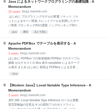
（○○屋敷） ビルの記載 （地階・階層不明）（X階）
Java によるネットワークプログラミングの基礎知識 - A
・・を除く） ・・を含む） ・・その他） ・・以下）
Memorandum
・・以上） ・・以内） ・・以降） ・・以外） ・・」
10
users
blog1.mammb.com
以外 ・・番地以上 カッコの取り扱い JPostal はじめに
はじめに プログラミングモデルの変遷 ソケット ソケ
郵便番号の入力に応じて、都道府県や市区町村を入力
ットによるサーバ実装 スレッドプールを利用したサー
補完したい、というユースケースは良くあります。 日
バ実装 ブロッキングI/Oの課題 ノンブロッキングI/O I/O
本郵便の公開する郵便番号データ ken_all.csv は、こ
多重化(multiplexing) バッファ操作 I/O多重化を使った
のようなユースケースのための辞書データ候補に挙げ
java
通信
あとで読む
サーバ実装 非同期チャネル NIO2 によるエコーサーバ
ることができます。 しかし郵便番号データ ken_
まとめ はじめに Java でネットワークプログラミング
を行うのであれば Netty を使えば良いのですが、Netty
Apache PDFBox でテーブルを表示する - A
に至るまでの標準APIの変遷についての話題は知って
Memorandum
おいて損はない内容だと思います。 いまさら書く必要
3
users
blog1.mammb.com
のある内容では無いかもしれませんが、とりまとまっ
はじめに PDFBox での矩形描画 PDFBox でのテーブル
た情報源も乏しいため、Java標準APIを利用したネッ
描画 セルテキストの Box 表示 easytable によるテーブ
トワークプログラミングについて説明していきます。
ル表示 まとめ はじめに 前回は PDFBox による文章の
プログラミングモデルの変遷 Java でネットワークプ
Box 表示を見ました。 blog1.mammb.com PDFBox が
ログラミングを行うには、JDK1.4 以前では Socket を
Java
提供する PDF 操作の API は、低レベルな操作に限定
使ったシンプ
されており、文章の折返しなども自身で処理する必要
がありました。 テーブルの表示も同じく専用の API な
【Modern Java】Local-Variable Type Inference - A
どは用意されておらず、線画を組み合わせて自身で描
Memorandum
画する必要があります。 PDFBox での矩形描画 テーブ
3
users
blog1.mammb.com
ルのセルを描画するには、単に四角形を描画すること
JEP 286: Local-Variable Type Inference ローカル変数
になります。 addRect(x, y, width, height) が用意され
宣言型推論の注意点 4つの原則 7つのガイドライン
ているため、以下のように四角形を描画できます。