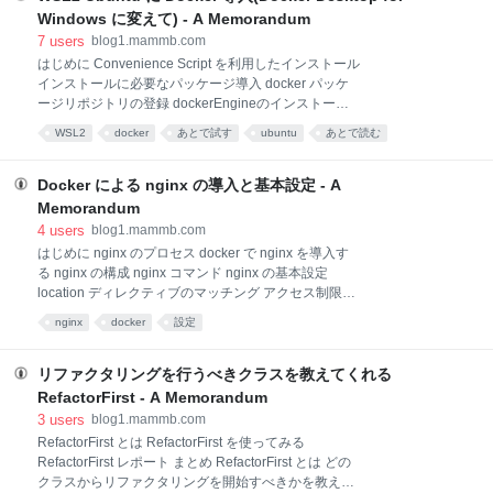
在のバージョンは v1.1.1 で比較的新しい Rust 製で早
Windows に変えて) - A Memorandum
い package.json の内容を読み、自動でバージョン切
7
users
blog1.mammb.com
り替えを行う node や yarn のバージョンをプロジェク
はじめに Convenience Script を利用したインストール
ト毎に固定できる グローバルパッケージを安全に使う
インストールに必要なパッケージ導入 docker パッケ
ことができる インストール 他の Node バージョン管理
ージリポジトリの登録 dockerEngineのインストール
ツールを使っている場合は、あらかじめアン
docker デーモンの起動 docker コンテナの実行 一般ユ
WSL2
docker
あとで試す
ubuntu
あとで読む
ーザで docker コマンドを利用する docker-compose
のインストール docker デーモンの起動 はじめに
Docker Desktop for Windows の代替として、WSL2 上
Docker による nginx の導入と基本設定 - A
の Ubuntu-20.04 に docker を導入する手順です。
Memorandum
short version は以下となります。 # 事前準備 $ sudo
4
users
blog1.mammb.com
apt update $ sudo apt install -y apt-transport-https #
はじめに nginx のプロセス docker で nginx を導入す
dockerパッケージリポジトリ追加 $ curl -fsSL https://
る nginx の構成 nginx コマンド nginx の基本設定
location ディレクティブのマッチング アクセス制限を
行う はじめに Docker による nginx の導入と、nginx
nginx
docker
設定
の基本設定についての説明です。 nginx のプロセス
nginx は master プロセスでソケットのリスンを行いま
す。 ソケットで待ち受けた接続は、worker プロセス
リファクタリングを行うべきクラスを教えてくれる
に引き渡され、 accept と送受信といったネットワーク
RefactorFirst - A Memorandum
I/O処理を行います。 master プロセスは root ユーザで
3
users
blog1.mammb.com
起動し、worker プロセスは一般ユーザ(nginx や www
RefactorFirst とは RefactorFirst を使ってみる
など)で起動します。 worker プロセスでは、epoll や
RefactorFirst レポート まとめ RefactorFirst とは どの
kqueue などを利用した I/O の多重化により、1つのプ
クラスからリファクタリングを開始すべきかを教えて
ロセスで複数のクライアントと