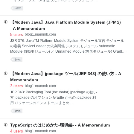
「インターフェースを使ったプログラミング」につい
float x = 10; float y = 10; float width = 1
てはローカル変数では重視しなくてよい ダイヤモンド
Java
<> やジェネリックメソッドにおける var 利用は注意す
ること リテラルにおける var 利用は注意すること var
の利用例 まとめ blog1.mammb.com JEP 286: Local-
【Modern Java】Java Platform Module System (JPMS)
Variable Type Inference Java 10 によりローカル変数
- A Memorandum
宣言で型推論(type inference)が可能となり var により
5
users
blog1.mammb.com
型定義を省略できるようになりました。 C++ での
JSR 376: JavaTM Platform Module System モジュール宣言 モジュール
auto、C# での var、Scala での var/val、Go での := の
の定義 ServiceLoader の依存関係 システムモジュール Automatic
ように大抵の言語ではローカル変数型推論をサポート
Module(自動モジュール) と Unnamed Module(無名モジュール) Gradle
しており、Java は
における Java Platform Module System blog1.mammb.com JSR 376:
java
JavaTM Platform Module System Project Jigsaw の成果として Java 9 で
Java Platform Module System (JPMS) が導入されました。 モジュールシ
ステムによる目標は以下となります。 信頼性の高い設定 脆弱でエラーが
【Modern Java】jpackage ツール(JEP 343) の使い方 - A
発生しやすいクラスパスメカニズムを、プログラムコンポーネントが互
Memorandum
いに明示的に依存関係を宣言する手段に置
3
users
blog1.mammb.com
JEP 343: Packaging Tool (Incubator) jpackage の使い
方 jpackage のオプション Gradle からの jpackage 利
用 パッケージのインストール まとめ
blog1.mammb.com JEP 343: Packaging Tool
java
(Incubator) Java 14 で追加されたパッケージングツー
ルによりプラットフォーム別のネイティブなインスト
ールパッケージを作成できます。 Windows では msi
TypeScript のはじめかた-環境編- - A Memorandum
と exe、macOS では pkg と dmg、Linux では deb と
4
users
blog1.mammb.com