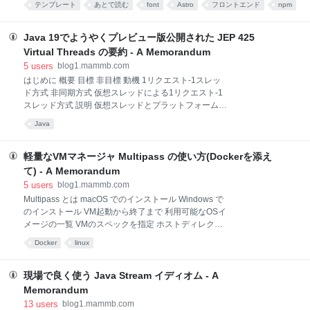
テンプレート
あとで読む
font
Astro
フロントエンド
npm
トジェネレータのAstroの紹介です。 JSで作成したペ
frontend
web制作
プロジェクト管理
プロジェクト
ージをビルドして、JSを含まない早いサイトを生成
し、必要な場合には React や Vue といった好きなフレ
Java 19でようやくプレビュー版公開された JEP 425
ームワークを簡単に組み込むことができるのが特徴に
Virtual Threads の要約 - A Memorandum
なります。 プロジェクト作成 Node は、v14.18.0 以
5
users
blog1.mammb.com
上、または v16.12.0 以上が必要です。 npm や yarn、
はじめに 概要 目標 非目標 動機 1リクエスト-1スレッ
pnpm で create astro でプロジェクトを作成します。 #
ド方式 非同期方式 仮想スレッドによる1リクエスト-1
npm $ npm create astro@latest # yarn $ yarn create
スレッド方式 説明 仮想スレッドとプラットフォームス
astro # pnpm $ p
レッドの使い分け 仮想スレッドの有効化 仮想スレッド
Java
にスレッドプールは不要 仮想スレッドの監視 仮想スレ
ッドのスケジューリング 仮想スレッドの実行 メモリの
使用とガベージコレクションとの相互作用 変更点の詳
軽量なVMマネージャ Multipass の使い方(Dockerを添え
細 java.lang.Thread Thread-local variables
て) - A Memorandum
java.util.concurrent Networking java.io Java Native
5
users
blog1.mammb.com
Interface (JNI) Debugging (JVM TI, JDWP, and JDI)
Multipass とは macOS でのインストール Windows で
JDK Flight Recorder (JFR) Java Management
のインストール VM起動から終了まで 利用可能なOSイ
Extensions (JMX) java.lang.Th
メージの一覧 VMのスペックを指定 ホストディレクト
リをマウントする VMの情報を確認する Docker で
Docker
linux
Nginx を起動する cloud-init でVMを初期設定する
Multipass とは Multipass は、macOS, Linux, Windows
で使えるマルチプラットフォームの軽量なVMマネージ
現場で良く使う Java Stream イディオム - A
ャです。 macOSではHyperKit、Linux では KVM、
Memorandum
WindowsではHyper-V を使用するため、最小限のオー
13
users
blog1.mammb.com