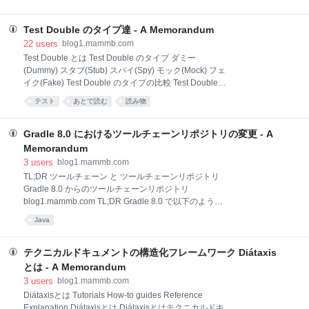
できたりと、取り回しの自由度が格段に上がります。
の抽出、PDFの分割やマージなどを行うことができま
Notion の行志向的な編集に馴染めなかったり、テーブ
す。 Apache PDFBox は比較的低レベルな API セット
ルをテキストデータと
Test Double のタイプ達 - A Memorandum
となっているため、文章を作成しようとした場合に行
の折返し操作を自身で実装する必要があったりしま
22
users
blog1.mammb.com
す。 ここでは、簡単な HelloWorld からはじめ、折返
Test Double とは Test Double のタイプ ダミー
しのある文章の表示方法について見ていきます。
(Dummy) スタブ(Stub) スパイ(Spy) モック(Mock) フェ
HelloWorld まずは簡単な PDF の生成です。 public
イク(Fake) Test Double のタイプの比較 Test Double
static void main(String[] args) { try (PDDocument doc =
とは 映画などで、危険なシーンや高度なスタントに使
テスト
あとで読む
読み物
new PDDocument()) { PDPage page = new PDPage(
用されるスタントパフォーマーを「スタントダブ
ル」、肉体的に難しいダンスを披露する「ダンスダブ
ル」などと呼びます。 より一般的には、あるシーンを
Gradle 8.0 におけるツールチェーンリポジトリの変更 - A
出演者が演じることができない場合に、替え玉となっ
Memorandum
て演技をする俳優を「ボディダブル」(body double)と
3
users
blog1.mammb.com
いいます。 システム開発の分野では、テスト時に、こ
TL;DR ツールチェーン と ツールチェーンリポジトリ
のような替え玉となるものを総称して「テストダブ
Gradle 8.0 からのツールチェーンリポジトリ
ル」(Test Double)と呼びます。 テストダブルは、コラ
blog1.mammb.com TL;DR Gradle 8.0 で以下のような
ボレーターの代わりにテストで使用される任意のオブ
ワーニングや $ ./gradlew build --warning-mode all
ジェクトです。 Test Double のタイプ テストダブ
Java
Using a toolchain installed via auto-provisioning, but
having no toolchain repositories configured. This
behavior is deprecated. Consider defining toolchain
テクニカルドキュメントの構造化フレームワーク Diátaxis
download repositories, otherwise the build might fail
とは - A Memorandum
in clean environments; see https://docs.gradle.or
3
users
blog1.mammb.com
Diátaxisとは Tutorials How-to guides Reference
Explanation Diátaxisとは Diátaxisとはテクニカルドキ