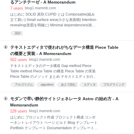
library for building fast, lightweight web components.
るアンチテーゼ - A Memorandum
と謳われる通り、Web Components 構築用の軽量なラ
7
users
blog1.mammb.com
イブラリになります。 Polymer は、Web Components
はじめに SOLID 原則 CUPID とは Composable(組み
の Polyfill ライブ
立て易い) Small surface area(小さな表面積) Intention-
revealing(意図を明確に) Minimal dependencies(依存
は最小限に) Unix philosophy(Unix哲学) A simple,
設計
consistent model(シンプルで一貫性のあるモデル)
Single purpose vs single responsibility(単一目的 vs 単
一責任) Predictable(予測通り) Behaves as
テキストエディタで使われがちなデータ構造 Piece Table
expected(期待通りに動作する) Deterministic(決定論
の概要と実装 - A Memorandum
的) Observable(観察可能) Idiomatic(慣用的な)
502
users
blog1.mammb.com
Language idioms(言語イディオム) Local idioms(ロー
テキストエディタのデータ構造 Gap method Piece
カルなイディオム)
Table method Piece Table の構造 Piece Table の実装
Piece Table のメソッド まとめ テキストエディタのデ
ータ構造 テキストエディタで採用されているデータ構
アルゴリズム
algorithm
あとで読む
エディタ
プログラミング
造にはいろいろあります。 こちらの論文 Data
editor
programming
データ構造
統計
データ
Structures for Text Sequences では各種データ構造に
ついて比較検討されています。 多くは、Gap method
モダンで早い静的サイトジェネレータ Astro の始め方 - A
や Piece table method をベースにしたものが多いので
Memorandum
はないでしょうか(図で言う最下部の中心の丸印に当た
228
users
blog1.mammb.com
ります)。最近では Rope なども有名ですね。 Gap
はじめに プロジェクト作成 プロジェクト構成 コンポ
method Gap method では、現在のカーソル位置で、テ
ーネント レイアウト ページ ビルド Blog テンプレート
キストバッファを2つに分割し Gap を間に挟み、カー
Portfolio テンプレート Documentation テンプレート
ソル位置に対する編集(テキスト追加/削除)を
まとめ はじめに 先日1.0リリースとなった、静的サイ