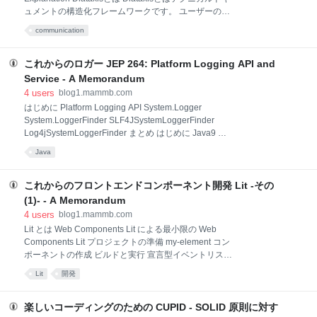
ュメントの構造化フレームワークです。 ユーザーのニ
ーズの体系的な説明と分析に基づいて文書構造を規定
communication
するスキームを提供し、多くのソフトウェアのテクニ
カルドキュメントの体系として採用されています。
Diátaxis という名前は、古代ギリシャ語の dia (横切る)
これからのロガー JEP 264: Platform Logging API and
と、taxis(整理・配置) に由来するそうです。
Service - A Memorandum
diataxis.fr ドキュメンテーションを 2 つの知識軸 (理論/
4
users
blog1.mammb.com
実践、および習得/応用) に分割して整理 Tutorialsと
はじめに Platform Logging API System.Logger
How-to guidesの両方で、実践的な手順を説明 How-to
System.LoggerFinder SLF4JSystemLoggerFinder
guidesとReferenceは知識の応用に関係 Reference と
Log4jSystemLoggerFinder まとめ はじめに Java9 の
Explanation に理論的知識
JPMS(Java Platform Module System) に合わせて導入
Java
された、JEP 264: Platform Logging API and Service
ですが、大きな変更の陰に隠れて意外とマイナーな存
在のままなので、こちらに紹介しておきます。 JEP は
これからのフロントエンドコンポーネント開発 Lit -その
以下になります。 openjdk.org Platform Logging API
(1)- - A Memorandum
Platform Logging API は、SFL4J(Simple Logging
4
users
blog1.mammb.com
Facade) や、Apache Commons Logging のような、
Lit とは Web Components Lit による最小限の Web
ロギング用の(最小限の)フ
Components Lit プロジェクトの準備 my-element コン
ポーネントの作成 ビルドと実行 宣言型イベントリスナ
ー まとめ Lit とは Google の Chrome チームにより始
Lit
開発
まった Polymer -> LitElement -> Lit と変遷した web
components ベースのフロントエンドUIフレームワー
クです(LitElement 3.0 == Lit )。 lit.dev Lit is a simple
楽しいコーディングのための CUPID - SOLID 原則に対す