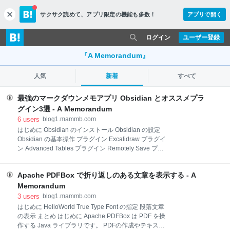
サクサク読めて、
アプリ限定の機能も多数！
アプリで開く
c
l
o
ログイン
ユーザー登録
s
e
『A Memorandum』
人気
新着
すべて
最強のマークダウンメモアプリ Obsidian とオススメプラ
グイン3選 - A Memorandum
6
users
blog1.mammb.com
はじめに Obsidian のインストール Obsidian の設定
Obsidian の基本操作 プラグイン Excalidraw プラグイ
ン Advanced Tables プラグイン Remotely Save プラ
グイン まとめ はじめに Notion からの乗り換え先とし
て、Obsidian を紹介します(Obsidian はその名前(黒曜
Apache PDFBox で折り返しのある文章を表示する - A
石)と、アイコンのデザインで損しているアプリだなぁ
と思います)。 Notion ではマークダウン風の記法がで
Memorandum
きますが、Obsidian ではそのままマークダウンファイ
3
users
blog1.mammb.com
ルを扱います。このファイルは、ローカルにそのまま
はじめに HelloWorld True Type Font の指定 段落文章
*.md ファイルとして保存されるため、例えば一括置換
の表示 まとめ はじめに Apache PDFBox は PDF を操
なども自由に出来たり、Gitリポジトリに入れることが
作する Java ライブラリです。 PDFの作成やテキスト