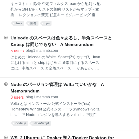
バーヘッドでVMを実行することができます。 Ubuntu
キャスト null 除外 否定フィルタ Streamから配列へ 配
の開発元である Canonical社により提供されているた
列からStreamへ リストの集約 リストからマップへ変
め、VMイメージは Ubuntu に限られますが、コマンド
換 コレクションの変更 任意キーでグルーピング 複数
1つで新鮮な Ubuntu 環境がすぐに利用可
キーでグルーピングしてリスト化 任意キーでソート カ
Java
開発
tips
ンマ区切り 重複チェック プリミティブRangeからリ
ストへ オブジェクト型の合計 BigDecimal の合計 グル
ーピングして集計 グルーピングしてカウント 最大値/
Unicode のスペースは色々あるし、半角スペースと
最小値の抽出 Optional から値の取り出し 開発の現場
&nbsp は同じでもない - A Memorandum
でよく使う Java Stream イディオムです。 キャスト
5
users
blog1.mammb.com
List<String> studentNames = people.stream()
はじめに Unicode の White_Space(Zs) カテゴリ Java
.filter(Student.class::isInstance)
における trim と strip はじめに 通常目にするスペース
.map(Student.class::cast) .map(Student::getName)
には、半角スペース と全角スペース があるが、
.collect(Col
Unicode の定義上でスペースに分類されるものは
(Unicodeのバージョンによっても異なるが)18種類存
Node のバージョン管理は Volta でいいかな - A
在する HTML で良く目にする文字実体参照の &nbsp;
は、このスペースでの改行を禁止(No-Break)するもの
Memorandum
で、半角スペースとは異なる Java の String.trim() でト
3
users
blog1.mammb.com
リムされるスペースは、半角スペース U+0020 Java
Volta とは インストール 公式インストーラ(*nix)
の String.strip() の場合は、ほとんどのスペースがトリ
Homebrew Winget 公式インストーラ(Windows) volta
ムされるが、No-Break なスペースはトリムされない
install で Node エンジンを導入する volta list で現在の
(つまり &nbsp; なスペースはトリムされない) Unicode
ツールチェーンを一覧する volta pin でバージョンを固
node.js
JavaScript
の White_Space(Zs) カテゴリ
定する コマンドラインツールのグローバルなインスト
ール まとめ Volta とは 数ある Node バージョン管理ツ
ールの一つ 2020年12月にVolta1.0がリリースされ、現
WSL2 Ubuntu に Docker 導入(Docker Desktop for