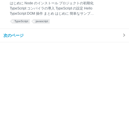
rpm 形式のパッケージをコマンドラインツール
はじめに Node のインストール プロジェクトの初期化
(jpackage)を介して作成したり、ToolProvider API を
TypeScript コンパイラの導入 TypeScript の設定 Hello
介してプログラム的に作成することができます。これ
TypeScript DOM 操作 まとめ はじめに 簡単なサンプル
により、インストールやアンインストールをユーザに
を交えて TypeScript の始め方について紹介します。
TypeScript
javascript
馴染みのある方法で行うことが可
Node のインストール Node (と npm ) がインストール
されているものとします。未導入の場合は以下を参照
してください。 blog1.mammb.com ここでは現在の最
次のページ
新の LTS(Long Term Support) 版として以下を使いま
す。 $ node -v v12.18.0 $ npm -v 6.14.4 プロジェクト
の初期化 TypeScript コンパイラは npm パッケージと
して公開されています。 最初にプロジェクトディレク
トリを作成し、npm で初期化(package.jsonファイル
を作成)し