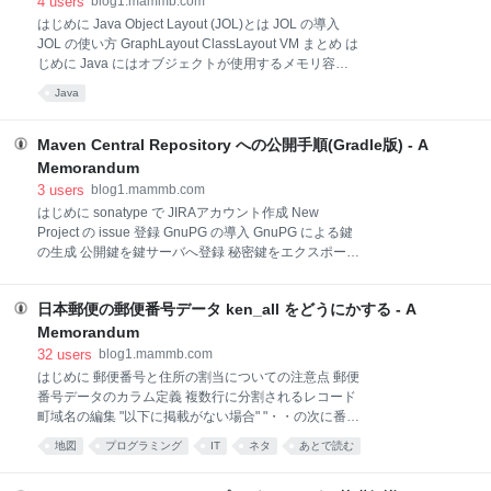
4
users
blog1.mammb.com
stream.toList() が追加されました。 今までは
はじめに Java Object Layout (JOL)とは JOL の導入
Collectors を使う必要があり、以下のように書いてき
JOL の使い方 GraphLayout ClassLayout VM まとめ は
ました。 List<Strin
じめに Java にはオブジェクトが使用するメモリ容量
を得る演算子がありません。 例えば、C や C++ にお
Java
ける sizeof であったり、Rust における
std::mem::sizeof を使えばオブジェクトのサイズを照会
でき、メモリ効率に関する情報を得ることができま
Maven Central Repository への公開手順(Gradle版) - A
す。 一方、Java ではオブジェクトのメモリ使用量を
Memorandum
得ることは簡単ではありません。 Java ではポインタ
3
users
blog1.mammb.com
演算を使用しないため、オブジェクトのメモリ構造を
はじめに sonatype で JIRAアカウント作成 New
意識する必要は現実的には少ないです。 しかし、例え
Project の issue 登録 GnuPG の導入 GnuPG による鍵
ばオブジェクトをキャッシュした場合のメモリ使用量
の生成 公開鍵を鍵サーバへ登録 秘密鍵をエクスポート
については、具体的なヒープメモリへのインパクトを
Gradle プラグインの導入 build.gradle の設定 リポジト
見積もりたいといった場合もあるでしょう。 Java オ
リへの公開 まとめ はじめに Maven Central
ブジェ
日本郵便の郵便番号データ ken_all をどうにかする - A
Repository へライブラリを登録する手順です。 意外と
古い情報しか見当たらなく、少し面倒な作業なのでこ
Memorandum
ちらで紹介します。 大きくは、以下の流れになりま
32
users
blog1.mammb.com
す。 sonatype の JIRA で issue を通してリポジトリ作
はじめに 郵便番号と住所の割当についての注意点 郵便
成を依頼 GnuPG で jar を署名できる環境を作成
番号データのカラム定義 複数行に分割されるレコード
Gradle プラグインでリポジトリへ登録 Repository
町域名の編集 "以下に掲載がない場合" "・・の次に番地
Manager で Maven Central Repository へリリース 順
がくる場合" "・・一円" カンマ区切りされた町域名 地
地図
プログラミング
IT
ネタ
あとで読む
に見ていきましょう。 sonat
割 町域名がカッコ付きで補足されるパターン （全
域）,（丁目）（各町）（番地）（無番地）（その他）