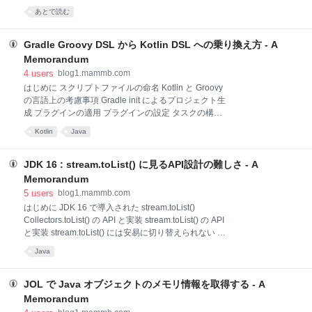
くれる Java 用のツールです。 現在のバージョンは
あとで読む
0.2 となっています。 github.com クラスの大きさ(メソ
ッド数)や更新頻度(Gitのコミットログから)などから、
リファクタリングにより効果が出やすいクラスをラン
Gradle Groovy DSL から Kotlin DSL への乗り換え方 - A
ク付けしたレポートを出力します。 現在は Maven プ
Memorandum
ラグインとして提供されています。 RefactorFirst を使
4
users
blog1.mammb.com
ってみる Commons Lang を例に RefactorFirst を使っ
はじめに スクリプトファイルの命名 Kotlin と Groovy
てみましょう。 $ git clone
の言語上の考慮事項 Gradle init によるプロジェクト生
https://github.com/apache/commons-lang.git $ cd
成 プラグインの適用 プラグインの設定 タスクの構成
commons-lang プ
タスクの作成 依存の指定 よくある設定 はじめに
Kotlin
Java
Gradle 5.0 よりGradle Kotlin DSL が提供され、groovy
によるビルドスクリプトを Kotlin で記載できるように
なりました。 Kotlin でビルドスクリプトを書くこと
JDK 16 : stream.toList() に見るAPI設計の難しさ - A
で、IDEによるサジェストやコードジャンプなどの恩
Memorandum
恵を十分に受けることができますし、タイプセーフで
5
users
blog1.mammb.com
ありリファクタリングなども容易となるので、これか
はじめに JDK 16 で導入された stream.toList()
ら Groovy のビルドスクリプトを書くのであれば
Collectors.toList() の API と実装 stream.toList() の API
Gradle Kotlin DSL を使うべきです。 ここでは、
と実装 stream.toList() には安易に切り替えられない は
Groovy DSL と Kotlin DSL の違いと Kotlin DSL でビル
じめに JDK 16 で追加された stream.toList()。 タイプ
ドスクリプト
Java
量が減るのは良いのですが、API 設計から見た場合、
多少の気持ち悪さが残ります。 そし
て、.collect(Collectors.toList()) から .toList() へは、単
JOL で Java オブジェクトのメモリ情報を取得する - A
純に置き換えることができないよ という話です。 JDK
Memorandum
16 で導入された stream.toList() JDK 16 で Stream に