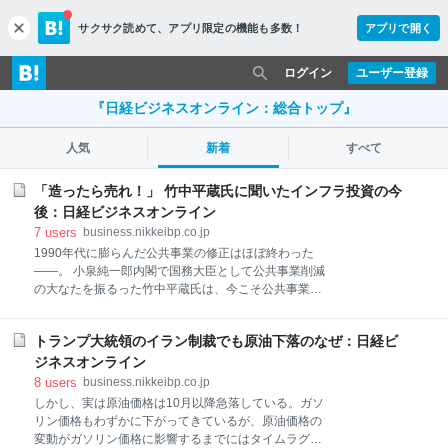
サクサク読めて、
アプリ限定の機能も多数！
アプリで開く
c
l
o
ログイン
ユーザー登録
s
e
『日経ビジネスオンライン：総合トップ』
人気
新着
すべて
「造ったら売れ！」 竹中平蔵氏に聞いたインフラ投資の今
後：日経ビジネスオンライン
7
users
business.nikkeibp.co.jp
1990年代に膨らんだ公共事業の修正はほぼ終わった
――。 小泉純一郎内閣で国務大臣として公共事業削減
の大なたを振るった竹中平蔵氏は、今こそ公共事業に
新たなビジョンが必要だと説く。国内インフラはまだ
貧弱だとし、PFIのコンセッション（国や自治体などが
トランプ大統領のイラン制裁でも原油下落のなぜ：日経ビ
所有権を保有したまま、公共施設の運営権を民間事業
者に譲渡する方式）の売却益を公共事業に充てるとい
ジネスオンライン
う持論を展開した。 疲弊する地方や建設業の将来につ
8
users
business.nikkeibp.co.jp
いての意見も聞いた。 （聞き手は日経コンストラクシ
しかし、実は原油価格は10月以降急落している。ガソ
ョン編集長、畠中 克弘＝肩書きは当時）
リン価格もわずかに下がってきているが、原油価格の
変動がガソリン価格に影響するまでにはタイムラグが