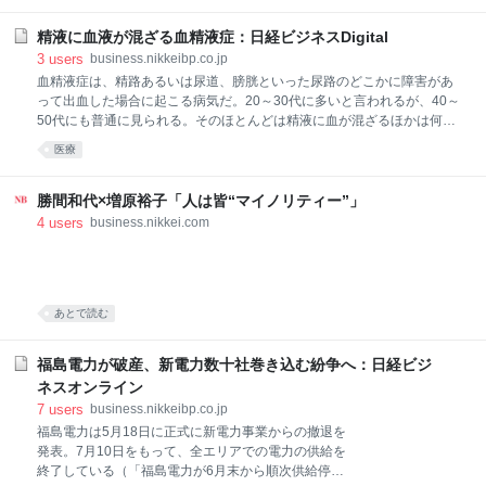
に計100万kWの緊急融通を受けた。 その後、7月24日
に99円/kWh台、7月25日に100円/kWh台を付けた経緯
精液に血液が混ざる血精液症：日経ビジネスDigital
は、「電力市場価格が史上最高値100円」が報じてい
3
users
business.nikkeibp.co.jp
る。卸電力取引所（JEPX）開設以来の最高値をつけた
血精液症は、精路あるいは尿道、膀胱といった尿路のどこかに障害があ
背景をデータから追ってみた。 まず、気温の推移だ。
って出血した場合に起こる病気だ。20～30代に多いと言われるが、40～
グラフ1は、気象庁が発表した17～27日の東京（東京
50代にも普通に見られる。そのほとんどは精液に血が混ざるほかは何の
都千代田区）における平日の気温推移を示している。
症状もない。本来は1～2カ月様子を見てかまわない。症状がそれ以上続
医療
この間、23日13時台に39℃を記録した。それ以外で高
いた時に、受診するといいだろう。 精液に血が混ざっていたら、大抵の
い気温が続いた17～24日においても、最高気温は34℃
人はびっくりするに違いない。しかし、これは「血精液症」といって珍
以上で推移した。JEPXで最高値をつけた25日は、ほ
しい病気ではない。20～30代に多いと言われるが、40～50代にも普通
勝間和代×増原裕子「人は皆“マイノリティー”」
かの日よりむしろ低
に見られる。そのほとんどは精液に血が混ざるほかは何の症状もない。
4
users
business.nikkei.com
時に下腹部や会陰部の不快感、頻尿、残尿感などが同時に起こる場合が
ある。 精液の所見は、全体的にピンク色がかっている人もいれば、白濁
した精液の中に血の塊が見られる人もいる。血液が新しく量が多ければ
真っ赤に見え、精嚢などにたまった古い血液が出た場合には茶褐色にな
あとで読む
るなど、人そ
福島電力が破産、新電力数十社巻き込む紛争へ：日経ビジ
ネスオンライン
7
users
business.nikkeibp.co.jp
福島電力は5月18日に正式に新電力事業からの撤退を
発表。7月10日をもって、全エリアでの電力の供給を
終了している（「福島電力が6月末から順次供給停