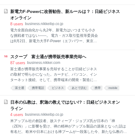
止、残る契約者の行方」）。 同社の宮川真一社長は本
誌の取材に対し、「システムの不備などにより未請求
新電力F-Powerに改善勧告、新ルールは？：日経ビジネス
や誤請求が起きてしまい、やむなく新電力事業から撤
退することを決め、今後は取次として電気事業に携わ
オンライン
ることにした」と説明していた。だが、取次としての
8
users
business.nikkeibp.co.jp
事業継続は叶わなそうだ。 撤退を決めた時点で、福島
電力全面自由化から丸2年、新電力はいつまでも小さ
電力には約8万の需要家がいた。電力・ガス取引等監
な挑戦者ではない――。 電力・ガス取引監視等委員会
視委員会によると、「既に大半の需要家が大手電力や
は8月2日、新電力大手F-Power（エフパワー、東京都
新電力など、他の小売事業者に契約を切り替えた」
港区）に中途解約に伴う違約金について、顧客への説
（取引監視課）という。 既に電力供給を終了している
明が不十分だったとして業務改善を勧告した。新電力
ことから、契約切り替え手続きをしていない顧客につ
スクープ 富士通が携帯販売事業売却へ
への改善勧告は初めてのケースとなる。 F-Powerは
いては無契約の状態となっており、救済措置として一
2017年11月、高圧および特別高圧の違約金に関して電
87
users
business.nikkei.com
般送配電事業者が電力を供給している。こうした場合
力需給約款を変更した。同社は1年契約を基本として
富士通が携帯販売事業を売却することが日経ビジネス
は、一般送配電事業者からも
おり、1年を超えると自動更新となる。従来は、1年未
の取材で明らかになった。カーナビ、パソコン、イン
満での解約には違約金を設けていたが、契約期間が1
ターネット接続、そして、携帯端末の開発・製造に続
年以上の場合は中途解約時の違約金を設けていなかっ
く個人向け事業の売却だ。富士通はこれで個人向け事
富士通
携帯電話
ビジネス
あとで読む
携帯
mobile
た。そこで、1年以上の場合にも違約金を新たに設け
業からの撤退がほぼ完了することになる。 富士通が売
た。 全面自由化を経て、高圧部門の価格競争は熾烈を
business
却するのは完全子会社、富士通パーソナルズ（東京・
極め、レッドオーシャンとなっている。新電力同士の
港）の携帯販売ビジネス。グループでNTTドコモ向け
日本の仏教は、釈迦の教えではない!?：日経ビジネスオン
競争に加えて、大手電力の値引き攻勢も凄まじい。こ
携帯端末を販売する「ドコモショップ」を全国で100
ライン
うした状況の中、数カ月単位で電力の契約先を変える
店舗以上展開している。富士通パーソナルズの2018年
4
users
business.nikkeibp.co.jp
需要家
3月期の売上高は法人向けのパソコン販売事業と合わ
米アップル社の創設者、故スティーブ・ジョブズ氏が日本の「禅
せて1296億円。その半分弱を占めるとみられる携帯販
（ZEN）」に影響を受け、禅の精神がアップル製品の源泉となった話は
売事業が売却対象となる。
有名だ。 欧米や日本における禅ブームが一段落した今、新たな仏教のジ