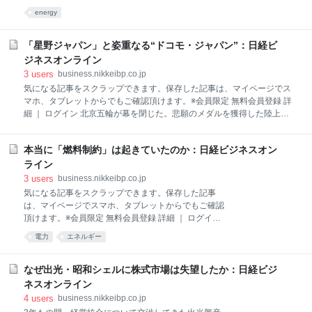
ある。それ以上に、ガソリン価格の大半は税金なの
energy
で、原油価格の影響に気付きにくい構造になってい
る。 11月12日、米国の原油先物価格指標WTI（ウエス
ト・テキサス・インターミディエート）は瞬間的に1
「星野ジャパン」と姿重なる“ドコモ・ジャパン”：日経ビ
バレル60ドルを割り込んだ。原油価格は2017年春頃か
ジネスオンライン
ら1年半ほど上昇トレンドが続いていた。今回の急落
3
users
business.nikkeibp.co.jp
は、わずか1カ月で2017年12月の水準に逆戻りしたこ
気になる記事をスクラップできます。保存した記事は、マイページでス
とを意味する。 これまでの原油価格上昇トレンドの主
マホ、タブレットからでもご確認頂けます。※会員限定 無料会員登録 詳
な原因は、2017年1月に始まったOPEC（石油輸出国
細 ｜ ログイン 北京五輪が幕を閉じた。悲願のメダルを獲得した陸上の
機構）とOPEC非加盟産油国による協調減産によるも
男子400メートル・リレーや、宿敵の米国チームを下して金メダルを奪
のだ。その結果、過剰だった原油在庫の調整が進み、
取したソフトボールをはじめ、選手たちの活躍には大いに興奮した。一
2017年6月の1バレル42ドルを底値として、今年10月
本当に「燃料制約」は起きていたのか：日経ビジネスオン
方、本来の力を発揮することなくメダルを逃した野球の日本チームの結
上旬には1.8倍の76ドルまで上昇した。それ
果には、特に応援していただけに残念だった。 この野球で際立ったの
ライン
が、予選リーグと決勝リーグで日本に連勝し、9戦全勝で優勝を飾った
3
users
business.nikkeibp.co.jp
韓国チームの強さである。いくつかの報道で知ったのだが、韓国ではこ
気になる記事をスクラップできます。保存した記事
の1年、北京五輪での金メダルを目指して、国内リーグに国際ルールを
は、マイページでスマホ、タブレットからでもご確認
導入してきたという。きっかけとなったのが、日本が優勝した2007年開
頂けます。※会員限定 無料会員登録 詳細 ｜ ログイン
催の第1回ワールド・ベースボール・クラシック（WBC）での敗戦。そ
電力・ガス取引監視等委員会は、大手電力に対して、
電力
エネルギー
の敗戦を受け、国
「燃料制約」の運用の合理化を求めていく。10月23日
の有識者会議（第34回制度設計専門会合）で、監視の
視点としてその概要を明らかにした。 全面自由化以
なぜ出光・昭和シェルに株式市場は失望したか：日経ビジ
降、卸電力市場は需給がひっ迫する夏場と冬場、決ま
ネスオンライン
って荒れた。とりわけ、昨冬と今夏は異常な高値が頻
4
users
business.nikkeibp.co.jp
出した。 昨冬の電力市場価格は、11月半ばから西日本