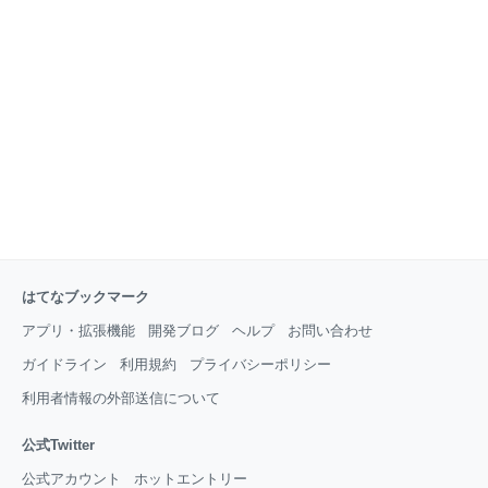
限」の空間と時間を前提とする近代は、「有限」であ
る化石燃料に全面的に依存する社会だからである。化
石燃料が無限に使えないとすれば、近代社会が終わる
のは必然と言える。 今回は
はてなブックマーク
アプリ・拡張機能
開発ブログ
ヘルプ
お問い合わせ
ガイドライン
利用規約
プライバシーポリシー
利用者情報の外部送信について
公式Twitter
公式アカウント
ホットエントリー