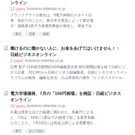
られている。債券のことをfixed income（確定利回り） と呼ぶのは、将
ンライン
来に生じるキャッシュフローが確定しているからである。 著者が過去、
12
users
business.nikkeibp.co.jp
国債を特集したテレビの経済番組に出演したとき、作成現場の担当者の
ブラックアウトの発生は、9電力体制のスタート以
方々も債券の価格と金利の関係が十分に理解できず、価格と金利の関係
来、初めてのことだ。東日本大震災によって東京電
を解説する必要が生じた。テレビの作成現場でもこうした状況にあるこ
力・福島第1原子力発電所事故が発生し、津波で太平
とは、その番組の視聴者の理解も多分に同様であると考えるべきだ。 テ
洋沿岸部の発電所が被災した時でさえ、ブラックアウ
電力
災害
地震
レビは、
トは起きなかった。 では、なぜ今回、ブラックアウト
が起きたのか。原因を端的に言えば、北海道電力・苫
東厚真火力発電所（厚真町）の一極集中だ。 苫東厚真
働けるのに働かない人に、お金をあげてはいけません！：
は石炭火力発電所で、3機合計で定格出力が165万
日経ビジネスオンライン
kW。道内最大規模を誇る。北海道電力によると、地震
3
users
business.nikkeibp.co.jp
発生時、道内需要310万kWの約半分を苫東厚真が賄っ
広野 彩子 日本経済新聞社NAR編集部次長 朝日新聞記者を経て日経ビジ
ていたという。 電気は貯めることができない。常に需
ネス記者、2013年から日経ビジネス副編集長。日経ビジネスオンライン
要（電力の使用量）と供給（発電量）を一致させてお
でコラムの執筆・編集を担当。入山章栄氏の著作『ビジネススクールで
く必要がある。今回のように、需要は変わらないのに
は学べない 世界最先端の経営学』を担当。 この著者の記事を見る
供給が減ると、過負荷の状態となり、周波数が低下す
る。 周波数の低下は、停電発生を意味する。各変電所
電力市場価格、7月の「100円相場」を検証：日経ビジネス
に設置してある周波数低下防止装置（UFR）が、周波
オンライン
数が一定値以下になっ
15
users
business.nikkeibp.co.jp
今夏は異常なほどの猛暑に襲われた。気象庁による
と、7月は「30年に1度以下の頻度で起こる異常気象」
とのことだ。 7月18日には気温上昇による需要増か
ら、関西電力は東京電力パワーグリッド(東電PG)や中
電力
あとで読む
部電力、北陸電力、四国電力から、16～17時の時間帯