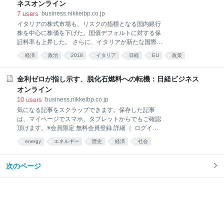
一言に温泉といっても、泉質や文化的な背景、観光業
ネスオンライン
への影響は様々。これを契機に、価値の高い温泉資源
7
users
business.nikkeibp.co.jp
をいかに保護し、後世に引き継ぐのかを考えてほし
イタリアの株式市場も、リスクの指標となる国内銀行
い」。大分県別府市の猪又真介副市長は語る。 温泉の
株を中心に株価を下げた。国債デフォルトに対する保
定義は、源泉温度が25度以上、または19の特定成分の
証料率も上昇した。 さらに、イタリアが新たな国際金
うち1つ以上が規定濃度を超えていること。火山国で
融危機の引き金を引くのではとの懸念さえ浮上する。
ある日本は、深く掘り進めれば、どこでも温泉が出る
経済
政治
2018
イタリア
日経
EU
政策
特に、再び総選挙が行われ、それが事実上、通貨ユー
といっても過言ではない。 ただ、温泉の質は場所によ
あとで読む
ロに対する信任投票となった場合が危険だ。 イタリア
って差が大きい。そこかしこで蒸気が立ち上り、源泉
では今年3月に総選挙が行われ、ポピュリズム政党の
金利ゼロが指し示す、脱化石燃料への転機：日経ビジネス
の温度が高く、特定
「五つ星運動」と極右 の「同盟」が合わせて議会の過
オンライン
半数となる議席を獲得した。我々は総選挙前から既
10
users
business.nikkeibp.co.jp
に、市場がこの国の危機にあまりにも無頓着だと警告
気になる記事をスクラップできます。保存した記事
していた。現在のイタリアの政治危機は一時的なもの
は、マイページでスマホ、タブレットからでもご確認
ではない。この国はこれから、抜き差しならないジレ
頂けます。※会員限定 無料会員登録 詳細 ｜ ログイン
ンマに国を挙げて直面せざるを得ないのだ。それは、
石油の採掘コストが上昇し、石油に頼れない時代が来
ユーロに縛られ続けるか、それとも経済的、政治的､制
energy
エネルギー
歴史
経済
社会
る。だが、日本は脱化石燃料を推進する条件を備えて
度的主権を取り戻すべく努力を始めるか、というジレ
いる。19世紀以降、資本蓄積のスピードを競った資本
ンマである。 我々は、短期的には、イタリアは妥協し
主義による成長を支えたのは、エネルギーが凝縮され
次のページ
ユーロ圏に留まる道を選ぶ
た安価な石油だった。だが、日本の社会はこれ以上の
急激な資本蓄積を必要としていない。史上最低金利
（ゼロ金利）がそれを裏付ける――。「資本主義の終
焉と歴史の危機」などの著書で知られる、水野和夫・
法政大学教授が独自の経済史観から脱石油を説く。 近
代はその誕生の経緯からして反近代的である。「無