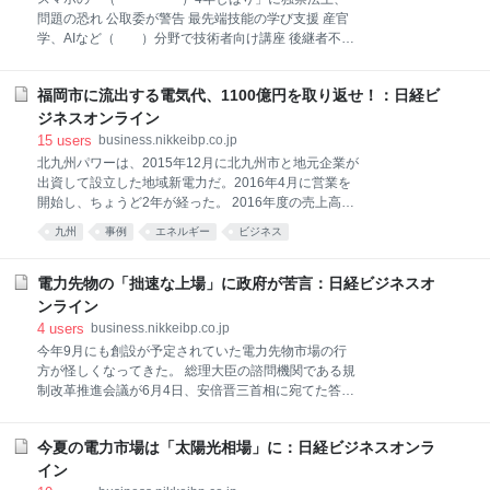
今は突拍子もなく思えても、アファーマティブ・アクションで女性の大
問題の恐れ 公取委が警告 最先端技能の学び支援 産官
臣の数が全体の半分になり、管理職の半分が女性になった時、たぶんそ
学、AIなど（ ）分野で技術者向け講座 後継者不足
うは思わないだろう。とりわけ、（男性に奴隷意識でもない限り）男女
の中小を継げば補助金 経産省、（ ）を対象
で決めた戦争なのに男性だけが
に シンガポール、（ ）の自給へ取り組み着々 3番目
福岡市に流出する電気代、1100億円を取り返せ！：日経ビ
の施設が開業 ホンダ、「（ ）」開発を“発展
的”中止 歩行訓練機器などに応用 スマホをかざして決
ジネスオンライン
済、今年中に開始 （ ）、JCBと連携 ナイアン
15
users
business.nikkeibp.co.jp
ティック、技術基盤開放 （ ）を使ったゲーム、開
北九州パワーは、2015年12月に北九州市と地元企業が
発しやすく 最新の（ ）施設、仙台に設置 文科省
出資して設立した地域新電力だ。2016年4月に営業を
と50社、23年の稼働目指す 米アマゾン、（ ）の
開始し、ちょうど2年が経った。 2016年度の売上高は
起業支援 情報システムや車両を割安に提供 機能を絞り
10億3800万円、経常利益は1億7600万円。そして、2
九州
事例
エネルギー
ビジネス
（ ）を2～3割安く JA全農、ヤンマーから
年目の2017年度は、売上高がほぼ倍増の18億6400万
調達
円、経常利益は8400万円だった。 北九州市環境局地
域エネルギー推進課の石田哲也課長は、「今年の1～2
電力先物の「拙速な上場」に政府が苦言：日経ビジネスオ
月の猛烈な市場価格の高騰で利益が目減りしたが、そ
ンライン
れでもしっかり収益を上げることができた。着実な事
4
users
business.nikkeibp.co.jp
業運営ができている手応えがある」と言う。しかも、
今年9月にも創設が予定されていた電力先物市場の行
「初年度に1人、2年目でもう1人、プロパーの従業員
方が怪しくなってきた。 総理大臣の諮問機関である規
を雇用することができた」。 なぜ北九州パワーは、2
制改革推進会議が6月4日、安倍晋三首相に宛てた答申
年で20億円規模の事業にまで成長できたのか。市場価
に「電力先物市場の在り方の再検討」を盛り込んだ。
格の変動に耐え、収益を上げ続け、雇用を増やすこと
答申には「取引関係者の十分な理解を得られないま
ができたのか。 北九州パワーの事業運営を紐解いてみ
今夏の電力市場は「太陽光相場」に：日経ビジネスオンラ
ま、拙速に電力先物を上場させるべきではない」と明
ると、地域新電力が成功するための
記された。 電力先物市場は1カ月や1年先などの電力を
イン
取引する。将来の価格をあらかじめ決めることで、市