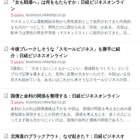
ー改革）。世界各国が自国のエネルギー政策の手本に
「女も戦場へ」は何をもたらすか：日経ビジネスオンライ
電・
しようと注目してきたこのドイツの国策が足踏みして
ン
いる。 ドイツのエネルギー改革は再エネ導入比率のほ
3
users
business.nikkeibp.co.jp
か温室効果ガスの削減や省エネについて、2020年から
マスキュリズム運動開始当初から男性差別として批判されてきた代表的
2050年まで10年ごとに数値目標を定めるなど、着実な
なものの一つとして、男性だけに課せられる「兵役」がある。 兵役は、
目標達成を目指したものだった。 しかし、多くの資金
欧米では男性の男女平等派（マスキュリスト）に批判されてきた。日本
を投入したにもかかわらず、現時点（2017年末）まで
では現在徴兵制はないが、過去において、また現在の自衛隊においても
の推移では、2020年目標を達成することすら難しい状
兵役はやはり男性が強制的に背負わされてきた。兵役は男性にとって
況にある。 これは温暖化対策がいかに困難であるかを
今後ブレークしそうな「スモールビジネス」を勝手に紹
「権利」でも「権力を生み出すもの」でもなく、なくしていくべき男性
示している。しかし、温暖化
差別である。 兵役における男性差別は大きく二つの問題を抱えている。
介：日経ビジネスオンライン
一つは、それが男性の生命権の軽視であること。二つには、それによっ
3
users
business.nikkeibp.co.jp
て戦争責任が男性にだけ被せられがちだということである。 命を使い捨
3週前に『「大きくないこともかっこいい」価値観をつくろう』という
てられてきた男たち 男性は性別という理由のみで国によって徴兵され
ブログ記事を書きました。意外に反響が大きかったので、今回はいま注
る。志願制であっても、戦闘員はほぼ必ず男性になる。そしてそこで命
目され始めている、あるいはこれから来そうなスモールビジネスの切り
のリスクを負う。もし国が黒人のみ、ユダヤ人のみ、同性愛者のみ、女
口を3つほど勝手に紹介してみたいと思います。 スモールビジネスその
性のみ、あるいはその他のカテ
1：自分史 自分史を書きたい人に向けた自費出版というビジネスは昔か
国債と金利の関係を整理する：日経ビジネスオンライン
ら存在します。一時期「自費出版詐欺」なるものがあったため、あまり
いいイメージを持たれてない方もいますが、そうはいっても、自分史を
3
users
business.nikkeibp.co.jp
作りたいというニーズはいつでも存在します。やはり自分の人生を振り
金利が上がれば国債価格は下がる 今回は、国債の問題を考えるための基
返り1つの歴史にまとめたいと思う欲求はだれにだってありますし、そ
礎知識を習得することが目的である。 国債を考えるとき、多くの人にと
れを読みたいと思う人はそんなに多くないとしても、身近な存在、例え
ってまず最も分かりにくいのは、国債の金利と価格の関係であろう。金
ば、子供や孫、にとっても自分の両親や祖父母がどんな人生を歩んだの
利は債券市場の動向によって決定される。ここで、金利と債券価格の関
かを知る事ができたら嬉しいものです。 従来は、自費出版というビジネ
係をまとめてみよう。債券（ここでは通常の固定利付債券を想定する）
スは、自分で自分史を書き上
北海道のブラックアウト、なぜ起きた？：日経ビジネスオ
には、預金と同様に毎期の利払いと満期の償還額（通常100円）が定め