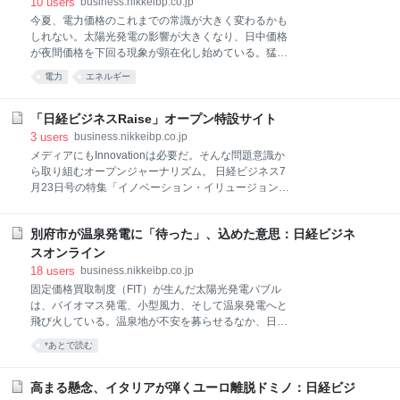
10
users
business.nikkeibp.co.jp
場参加者が現物の価格変動リスクをヘッジするのが先
今夏、電力価格のこれまでの常識が大きく変わるかも
物市場である。金融市場や商品市場には様々な先物市
しれない。太陽光発電の影響が大きくなり、日中価格
場が存在する。電力自由化が進む海外では、ごく当た
が夜間価格を下回る現象が顕在化し始めている。猛暑
り前のように電力先物市場が整備されている。 国内で
の日中に電力価格がピークをつけるという過去の常識
電力
エネルギー
電力市場といえば、日本卸電力取引所（JEPX）を指
が通用しなくなったとき、何が起きるのだろうか。 今
し、実需給の前日に翌日分の電力を売買するスポット
年は梅雨入りが早い。梅雨ともなれば日差しが少なく
市場が電力取引の大半を占める。こちらはいわゆる現
なる一方で、湿度が上がり、夏に向けた冷房需要が立
「日経ビジネスRaise」オープン特設サイト
物市場だ。 国内でも電力先物市場の必要性はかねてか
ち上がる季節だ。例年であれば、電力需要が伸び始め
3
users
business.nikkeibp.co.jp
ら指摘されてきた。と
ると同時に日本卸電力取引所（JEPX）の取引価格が少
メディアにもInnovationは必要だ。そんな問題意識か
しずつ上昇していく。ところが、今年は様相が違う。
ら取り組むオープンジャーナリズム。 日経ビジネス7
グラフ1を見て頂きたい。上段は大阪の1日の最高気温
月23日号の特集「イノベーション・イリュージョン」
とその日の天気予報（晴れか雨かなどのマーク）記し
を作るために、編集部と公募で選ばれたオープン編集
た。下段は、関西電力管内の日中価格（7時～16時：
会議メンバーが中心となってRaiseユーザーと一緒に
日照が期待できる時間帯）と夜間価格（20時～翌4：
別府市が温泉発電に「待った」、込めた意思：日経ビジネ
議論。取材を含む編集プロセスにユーザーの意見を取
00：日照が期待できない時間帯）のそれぞれの平均の
り入れながら、「本物の革新」を起こす条件を探る。
スオンライン
推移である（2018年3月～6月初め）。
ボストン コンサルティング グループ、C Channel株式
18
users
business.nikkeibp.co.jp
会社などが協力。 日本を代表する企業と一緒になって
固定価格買取制度（FIT）が生んだ太陽光発電バブル
新商品や新サービスを企画・開発するオンライン・フ
は、バイオマス発電、小型風力、そして温泉発電へと
ォーラム。 こんな商品があったら、こんな機能だった
飛び火している。温泉地が不安を募らせるなか、日本
ら――。ユーザーによる無限のアイデアを実際の商品
一の泉源数と湧出量を誇る別府市が動いた。同市が6
*あとで読む
やサービスに落とし込む「ユーザーInnovation」を実
月議会に提案する条例改正案は、FITによる開発ラッシ
践。初弾は東芝デジタル・ソリューションズ株式会社
ュに一石を投じるものだ。 「今回の条例改正は、日本
の音声合成プラットフォーム「コエステーション」の
を代表する温泉資源がある別府市からのメッセージ。
高まる懸念、イタリアが弾くユーロ離脱ドミノ：日経ビジ
新たな用途、カルビー株式会社のポテト