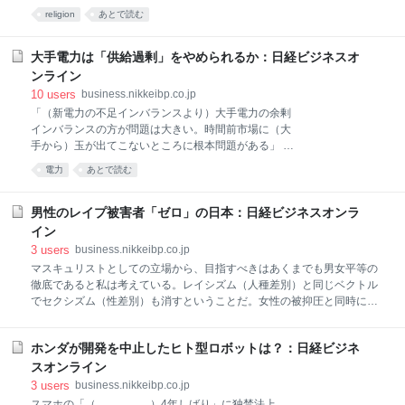
ャンルに世界の人々の注目が集まりつつある。それは「原始仏教」だ。
religion
あとで読む
原始仏教は今から2500年前、古代インドにおける釈迦の「出家」に始ま
る。この原始仏教の成り立ち、考えを学ぶことが、ビジネスをする上で
も効果的だと唱える研究者がいる。 「世界で最も長く続いた組織が仏教
大手電力は「供給過剰」をやめられるか：日経ビジネスオ
であり、そこから学び取れることはとても多い」――。 原始仏教研究の
ンライン
第一人者である花園大学・佐々木閑教授がそのひとり。佐々木教授は、
10
users
business.nikkeibp.co.jp
NHKのEテレで放送している人気番組「100分de名著」で「ブッダ最期
「（新電力の不足インバランスより）大手電力の余剰
のことば」などの解説者としても知られる。同番組のテキストは“ベスト
インバランスの方が問題は大きい。時間前市場に（大
セラー”になっており、原始仏教についての関心の高さがうかがえる。
手から）玉が出てこないところに根本問題がある」 7
原始仏教と日本
月6日に開かれた資源エネルギー庁の有識者会議（電
電力
あとで読む
力・ガス基本政策小委員会）。委員の大山力・横浜国
立大学大学院教授はこう指摘した。 この日、需要や供
給の計画と実績のズレ（過不足）を事業者ごとに精算
男性のレイプ被害者「ゼロ」の日本：日経ビジネスオンラ
するインバランス料金の算定式に新たな調整項（Kと
イン
L）を導入する改定案が大筋了承された。 不足インバ
3
users
business.nikkeibp.co.jp
ランスを出した事業者には現状の算定式より不足分の
マスキュリストとしての立場から、目指すべきはあくまでも男女平等の
支払額を1kWh当たりK円増やし、余剰インバランスを
徹底であると私は考えている。レイシズム（人種差別）と同じベクトル
出した事業者は一般送配電事業者（大手電力の送配電
でセクシズム（性差別）も消すということだ。女性の被抑圧と同時に男
部門）による余剰分の買い取り金額を現状よりL円減
性の被抑圧もなくさなくてはならない。男性差別撤廃のゴールは、政治
らす。つまり、不足、余剰のいずれのインバランスに
家の男女比、管理職の男女比、自殺者における男女の割合、片親家庭の
対してもペナルティ性を強める。今後、K、Lを具体的
ホンダが開発を中止したヒト型ロボットは？：日経ビジネ
父母の割合、離婚後に親権を取る父母の割合、これらがすべて等しく
にどうするかなどを決め、2019年4月から調整項を付
5：5になることだろう。 たぶん私の言っていることは、30代以上の人
スオンライン
加した新たなイン
間には突拍子もなく思えるかもしれない。でも、10年後にはさらにリア
3
users
business.nikkeibp.co.jp
ルに感じるだろうし、実現できるはずだ。例えば徴兵制の男女平等は、
スマホの「（ ）4年しばり」に独禁法上、