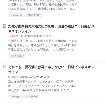
3年もの間、経営統合について交渉してきた出光興産
エリアで高騰する時間帯が頻繁に出現。西日本エリア
と昭和シェル石油。10月16日、株式交換比率を、昭和
の2017年12月の平均価格は13円/kWhと前年同期より
シェル株1株に対して、出光株0.41株を割り当てると
4.1円/kWh高く、同じ時期の東日本エリア（北海道を
発表した。 この株式交換比率の発表は7月に合意した
除く）より2.7円/kWh高かった。 そうかと思えば、年
business
*あとで読む
スケジュールの通りだ。これまでの難航を極めた道の
が明けた2018年1月後半からは東日本で西日本を上回
りは終わり、来年4月に控える経営統合へ向かって順
る高値が目立つようになる。2月9日に
調に話が進んでいることを示している。それでも、発
九電が国内初の太陽光出力制御、回避の道は？：日経ビジ
表後に出光の株価が一時、9％下落したのは、発表内
ネスオンライン
容に対してマーケットに何らかの失望感があったため
11
users
business.nikkeibp.co.jp
だろう。 一般に、株式交換による子会社化では、その
九州電力は10月13日、太陽光発電の出力制御（出力抑
交換比率は過去の両社の平均株価の比がベースにな
制）を実施した。離島を除くと、国内初。いずれは不
る。過去半年ほどをみると、およそ「昭和シェル：出
可避と言われてきた出力抑制が、ついに現実のものと
光＝1:0.38」程度であった。 今回の経営統合は、出光
なった。 実施の前々日に当たる10月11日夕刻、九電
が昭和シェルを完全子会社化するもので、そのシナジ
あとで読む
は「13日に出力制御の可能性あり」と発表。前日12日
ー効果を期待すれば出光側にプレミアムが乗って0.38
の17時頃に実施を決め、制御対象となる太陽光発電事
より大きくなると目されていた。 今回の発表直前の両
業者に通知した。 九電は同日夜に報道関係者向けに説
それでも、脱石油には再エネしかない：日経ビジネスオン
社株価は
明会を開催。送配電カンパニー電力輸送本部の和仁
ライン
寛・系統運用部長は、「明日は涼しく、九州一円が晴
8
users
business.nikkeibp.co.jp
天の見通しで太陽光の発電量が伸びる。色々な対策を
気になる記事をスクラップできます。保存した記事
行う予定だが、どうしても供給力が需要を上回る状況
は、マイページでスマホ、タブレットからでもご確認
を回避できない」と出力制御に踏み切る理由を説明し
頂けます。※会員限定 無料会員登録 詳細 ｜ ログイン
た。 九電の見通しでは、10月13日の昼間の最大需要
再生可能エネルギーの占める割合を2050年までに60%
は828万kW。「体育の日の三連休までは残暑で900万
energy
エネルギー
に引き上げるなど大胆な目標を掲げて2010年に始まっ
～1000万kWの需要があったが、今週後半から涼しく
たドイツのエネルギー戦略“Energiewende”（エネルギ
なり、800万台半ばまで需要が減る見通しだ」（九