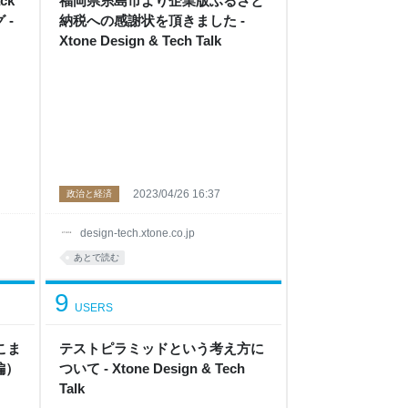
ck
福岡県糸島市より企業版ふるさと
 -
納税への感謝状を頂きました -
Xtone Design & Tech Talk
2023/04/26 16:37
政治と経済
design-tech.xtone.co.jp
あとで読む
9
USERS
どこま
テストピラミッドという考え方に
編）
ついて - Xtone Design & Tech
Talk