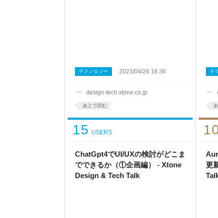
2023/04/26 16:36
テクノロジー
テ
design-tech.xtone.co.jp
あとで読む
15
1
USERS
ChatGpt4でUI/UXの検討がどこま
A
でできるか（①企画編） - Xtone
更新
Design & Tech Talk
Tal