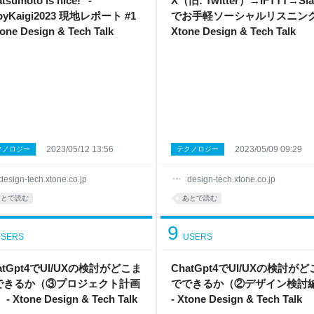
tsumoto is nice!" -
X（旧: Twitter）→IFTTT→Sla
byKaigi2023 現地レポート #1
でお手軽ソーシャルリスニング
tone Design & Tech Talk
Xtone Design & Tech Talk
2023/05/12 13:56
2023/05/09 09:29
クノロジー
テクノロジー
design-tech.xtone.co.jp
design-tech.xtone.co.jp
あとで読む
あとで読む
9
SERS
USERS
atGpt4でUI/UXの検討がどこま
ChatGpt4でUI/UXの検討が
できるか（③プロジェクト計画
でできるか（②デザイン検討
- Xtone Design & Tech Talk
- Xtone Design & Tech Talk