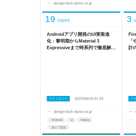
ンジニアに質問可能です。 私のいるチームは「レ
design-tech.xtone.co.jp
した。ターミナル操作すら怖いレベルでしたが、
い方を教わり、何とかClaude Codeを動かせま
19
3
みると数分で完成し「これはすごい！」
USERS
U
Androidアプリ開発のUI実装進
Fi
化：黎明期からMaterial 3
「
Expressiveまで時系列で徹底解説
計の話
- Xtone Design & Tech Talk
Tal
2025/06/16 01:35
テクノロジー
テ
design-tech.xtone.co.jp
Android
ui
history
あとで読む