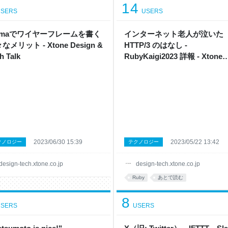
14
SERS
USERS
igmaでワイヤーフレームを書く
インターネット老人が泣いた
なメリット - Xtone Design &
HTTP/3 のはなし -
h Talk
RubyKaigi2023 詳報 - Xtone
Design & Tech Talk
2023/06/30 15:39
2023/05/22 13:42
クノロジー
テクノロジー
design-tech.xtone.co.jp
design-tech.xtone.co.jp
Ruby
あとで読む
8
SERS
USERS