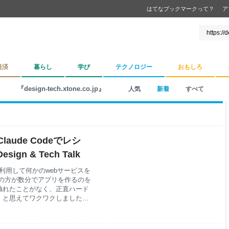
はてなブックマークって？
ア
経済
暮らし
学び
テクノロジー
おもしろ
『design-tech.xtone.co.jp』
人気
新着
すべて
ude Codeでレシ
gn & Tech Talk
deを利用して何かのwebサービスを
の方が数分でアプリを作るのを
触れたことがなく、正直ハード
」と思えてワクワクしました。
流れを経験した振り返りや感想を
のチームに分かれ、各自テーマ
、分からないことはサポートエ