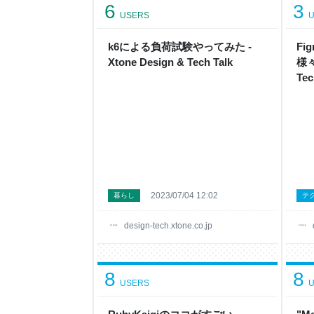
6
3
USERS
U
k6による負荷試験やってみた -
F
Xtone Design & Tech Talk
様々
Tec
2023/07/04 12:02
暮らし
テ
design-tech.xtone.co.jp
8
8
USERS
U