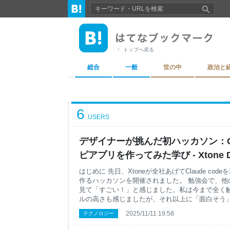
トップへ戻る
総合
一般
世の中
政治と
6
USERS
デザイナーが挑んだ初ハッカソン：Cla
ピアプリを作ってみた学び - Xtone Desi
はじめに 先日、Xtoneが全社あげてClaude co
作るハッカソンを開催されました。 勉強会で、他
見て「すごい！」と感じました。私は今まで全く
ルの高さも感じましたが、それ以上に「面白そう
UX検討から実装まで、デザイナーとして一連の
2025/11/11 19:58
テクノロジー
シェアできればと思います。 制作体制 全員複数
を選んで制作を進めます。毎日チームMTGがあり