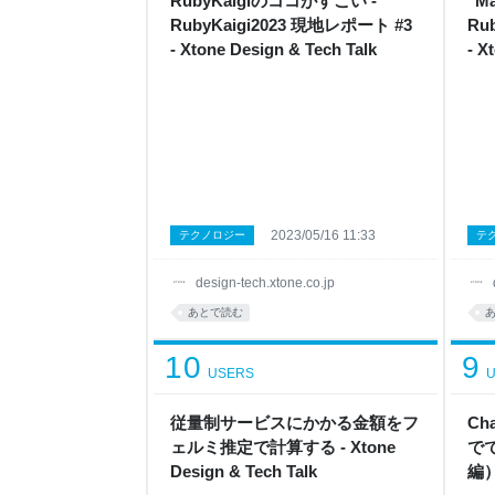
RubyKaigiのココがすごい -
"Ma
RubyKaigi2023 現地レポート #3
Ru
- Xtone Design & Tech Talk
- X
2023/05/16 11:33
テクノロジー
テ
design-tech.xtone.co.jp
あとで読む
10
9
USERS
U
従量制サービスにかかる金額をフ
Ch
ェルミ推定で計算する - Xtone
で
Design & Tech Talk
編） 