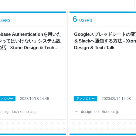
シピアプリ」がテーマになりま
サポーターにインストールや使
した。試しにWebページを作って
6
SERS
USERS
rebase Authenticationを用いた
Googleスプレッドシートの変
やってはいけない」システム設
をSlackへ通知する方法 - Xton
 - Xtone Design & Tech
Design & Tech Talk
k
2023/10/18 14:49
2023/09/14 12:08
クノロジー
テクノロジー
design-tech.xtone.co.jp
design-tech.xtone.co.jp