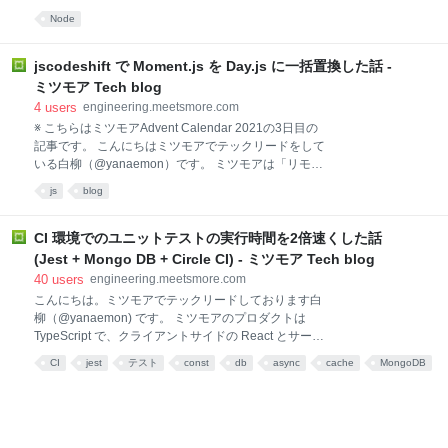
アハウスは膨大なデータを保持し、大量の並列処理を
えてエアコンを綺麗にしたい」「引っ越しで出た不用
Node
可能とする能力があるので、一旦データウェアハウス
品を回収してもらいたい」といった生活のあらゆるシ
にあらゆるデータを入れたのちに、自由にデータの変
ーンであなたにぴったりの専門家を無料で探せるサー
換処理をする方が筋が良いように
ビスですので、ぜひ気軽に使ってみてください！
jscodeshift で Moment.js を Day.js に一括置換した話 -
meetsmore.com pnpmとは pnpm 公式サイトによる
ミツモア Tech blog
と、pnpmはperformant npmを表しています。 pnpm
4
users
engineering.meetsmore.com
Fast, disk space efficient package manager なので、
※ こちらはミツモアAdvent Calendar 2021の3日目の
pnpmはnpm/yarn同じような存在です。現在（2021年
記事です。 こんにちはミツモアでテックリードをして
12月）、たくさんメジャーのオープンソースプロジェ
いる白柳（@yanaemon）です。 ミツモアは「リモー
クト（vue、prisma...）は pnpmを使用しています。本
トワークが増えてエアコンを綺麗にしたい」「引っ越
文はnpm/yarnの
js
blog
しで出た不用品を回収してもらいたい」といった生活
のあらゆるシーンであなたにぴったりの専門家を無料
で探せるサービスですので、ぜひ気軽に使ってみてく
CI 環境でのユニットテストの実行時間を2倍速くした話
ださい！ meetsmore.com Moment.js の問題点 ミツモ
(Jest + Mongo DB + Circle CI) - ミツモア Tech blog
アでは、Moment.js を利用していたのですが、下記の
40
users
engineering.meetsmore.com
課題がありました。 Moment is in maintenance mode
こんにちは。ミツモアでテックリードしております白
https://momentjs.com/docs/#/-project-status/ bigger
柳（@yanaemon) です。 ミツモアのプロダクトは
bundle size mutable ❗ Day.js への置換 そこで、いくつ
TypeScript で、クライアントサイドの React とサーバ
かのライブラリを比較し、Momen
サイドの Node.js で書かれており、ユニットテストは
CI
jest
テスト
const
db
async
cache
MongoDB
Jest + Mongo DB + Circle CI を利用しています。 しか
testing
環境
し、プロダクトが大きくなるにつれて、全ユニットテ
ストを実行するのに 10 分程度かかり、開発効率が悪
くなっていました。 今回は、それを 2 倍以上速度改善
した取り組みについて紹介します。 実施したこと いき