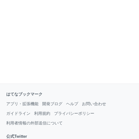
なりですが、具体的に実施したことと、改善結果にな
ります。 実施内容 改善結果 1. ファイル分割をし、並
列度をあげる これ単体では速度改善は期待できない 2.
テスト対象を修正されたファイルのみにする x1 ~ x10
速度 UP ※ただし最終的にはやめました 3. DB 生成な
はてなブックマーク
アプリ・拡張機能
開発ブログ
ヘルプ
お問い合わせ
ガイドライン
利用規約
プライバシーポリシー
利用者情報の外部送信について
公式Twitter