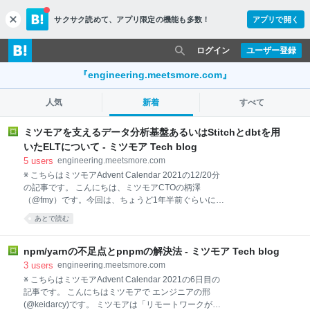
サクサク読めて、
アプリ限定の機能も多数！
アプリで開く
c
l
o
ログイン
ユーザー登録
s
e
『engineering.meetsmore.com』
人気
新着
すべて
ミツモアを支えるデータ分析基盤あるいはStitchとdbtを用
いたELTについて - ミツモア Tech blog
5
users
engineering.meetsmore.com
※ こちらはミツモアAdvent Calendar 2021の12/20分
の記事です。 こんにちは、ミツモアCTOの柄澤
（@fmy）です。今回は、ちょうど1年半前ぐらいに整
備したミツモアデータ分析基盤についてご紹介いたし
あとで読む
ます。（記事にするのが遅くなってすみません） 全体
像 ミツモアのデータパイプラインの全体像は以下のよ
うになっています。 ミツモアのデータパイプライン こ
npm/yarnの不足点とpnpmの解決法 - ミツモア Tech blog
のパターンはETL（Extract / Transform / Load）ではな
3
users
engineering.meetsmore.com
くELTと言われ、ExtractとLoadを行ったのちに、デー
※ こちらはミツモアAdvent Calendar 2021の6日目の
タウェアハウスの中でTransformを実施する戦略とな
記事です。 こんにちはミツモアで エンジニアの邢
っています。BigQueryに代表される今日のデータウェ
(@keidarcy)です。 ミツモアは「リモートワークが増