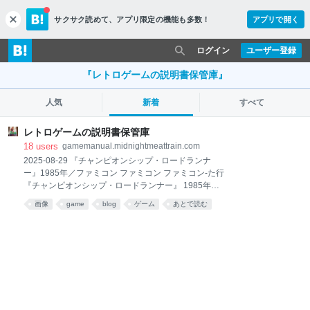
サクサク読めて、
アプリ限定の機能も多数！
アプリで開く
c
l
o
ログイン
ユーザー登録
s
e
『レトロゲームの説明書保管庫』
人気
新着
すべて
レトロゲームの説明書保管庫
18
users
gamemanual.midnightmeattrain.com
2025-08-29 『チャンピオンシップ・ロードランナ
ー』1985年／ファミコン ファミコン ファミコン-た行
『チャンピオンシップ・ロードランナー』 1985年発
売／ファミリーコンピュータ／アクション／株式会社
画像
game
blog
ゲーム
あとで読む
ハドソンソフト 『ロードランナー』の続編。ステージ
の広さも敵の出現数もボリュームアップし、当然難易
度も上がっているという｢チャンピオンシップ｣の名…
2025-08-28 『第4次スーパーロボット大戦』1995年／
スーパーファミコン スーパーファミコン スーパーファ
ミコン-た行 『第4次スーパーロボット大戦』 1995年
発売／スーパーファミコン／シミュレーションRPG／
株式会社バンプレスト 初期シリーズの完結作。選択式