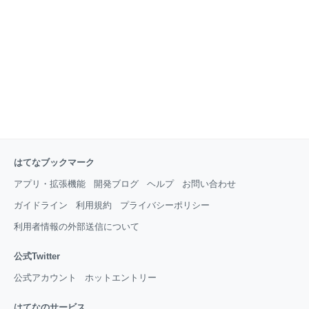
のオリジナル主人公、反撃時の行動選択、運動性やサ
イズの概念など、のちのシリーズでおなじみとなった
システムを… 2025-08-28 『パチンコチャレンジャ
ー』199
はてなブックマーク
アプリ・拡張機能
開発ブログ
ヘルプ
お問い合わせ
ガイドライン
利用規約
プライバシーポリシー
利用者情報の外部送信について
公式Twitter
公式アカウント
ホットエントリー
はてなのサービス