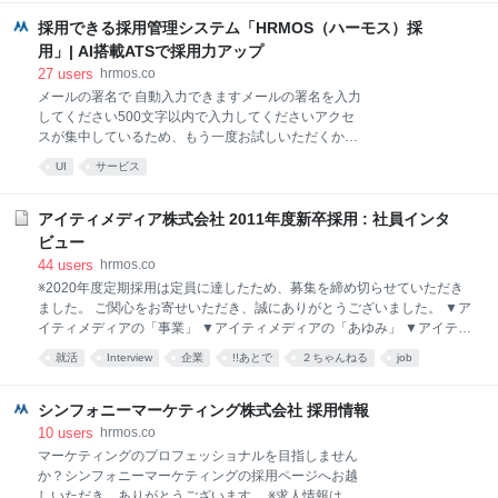
AI
フォーメーション）」に代表されるように、近年は
採用できる採用管理システム「HRMOS（ハーモス）採
様々な産業のデジタル化が加速しており、アイティメ
用」| AI搭載ATSで採用力アップ
ディアの存
27
users
hrmos.co
メールの署名で 自動入力できますメールの署名を入力
してください500文字以内で入力してくださいアクセ
スが集中しているため、もう一度お試しいただくか、
手動で入力してください情報の取得に失敗しました。
UI
サービス
署名の内容を変更してお試しいただくか、手動で入力
してください自動入力×
アイティメディア株式会社 2011年度新卒採用 : 社員インタ
ビュー
44
users
hrmos.co
※2020年度定期採用は定員に達したため、募集を締め切らせていただき
ました。 ご関心をお寄せいただき、誠にありがとうございました。 ▼ア
イティメディアの「事業」 ▼アイティメディアの「あゆみ」 ▼アイティ
メディアの「思い」▼運営メディア▼社員インタビュー アイティメディ
就活
Interview
企業
!!あとで
２ちゃんねる
job
アの求める人材好奇心と情熱があり、それを行動に移して大きな成果を
得ようとすることができる人 未知の事柄への強い興味と、何かを成し遂
げたいという熱い思いを持った方と一緒に働きたいと思っています。仕
シンフォニーマーケティング株式会社 採用情報
事で高い成果を出す、そして自分自身が大きく成長していくためには、
10
users
hrmos.co
その根底に好奇心と情熱が必要だと考えます。 そして、社会に出るとた
マーケティングのプロフェッショナルを目指しません
くさんの壁にぶつかり、失敗もします。でもそれは当たり前のこと。大
か？シンフォニーマーケティングの採用ページへお越
事なのは、失敗を恐れずに行動を起こし続け、いつか「やりきった！」
しいただき、ありがとうございます。 ※求人情報はペ