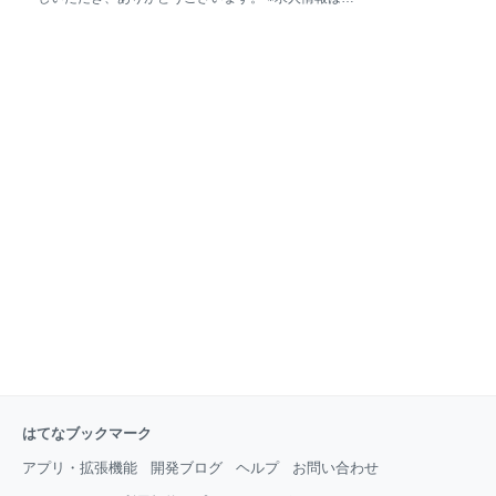
と心から思えるような成功体験を積むことです。だから、困難や理不尽
ージ下部または以下TOPページからご確認いただけま
なことを乗り越
す。 募集職種一覧営業 コンサルティング カジュアル
面談 採用メッセージ 代表取締役 庭山 一郎 代表取締役
庭山からのメッセージ “ B2Bマーケティングは科学と
感性で出来ている” 私はこのB2Bマーケティングに取り
組んでもう30年以上になりますが、実は飽きたことが
1秒もありません。今でも毎日ワクワクしながら顧客
企業の製品はサービスのマーケティングプランや実施
や分析を行っています。飽きっぽい私がなぜ30年も飽
きずに追いかけているのかと言えば、やはりこのB2B
マーケティングが「科学と感性」から出来ていて、そ
のバランスが自分にとってとても心地良いからだと思
っています。B2Bは、契約するのは法によって
はてなブックマーク
アプリ・拡張機能
開発ブログ
ヘルプ
お問い合わせ