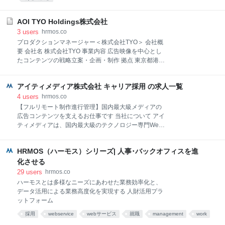
AOI TYO Holdings株式会社
3
users
hrmos.co
プロダクションマネージャー＜株式会社TYO＞ 会社概
要 会社名 株式会社TYO 事業内容 広告映像を中心とし
たコンテンツの戦略立案・企画・制作 拠点 東京都港区
赤坂（Head Office / PRO2 / Third） 東京都港区虎ノ門
（MONSTER / TYO drive / WHOAREYOU） 関連リン
アイティメディア株式会社 キャリア採用 の求人一覧
ク ▼TYOホームページ 募集要項 仕事内容 ・テレビ
CMをはじめとした広告映像に関する制作進行 ・企
4
users
hrmos.co
画、撮影、編集などで外部（クライアント、代理店）
【フルリモート制作進行管理】国内最大級メディアの
との間に入る中心的なポジション ＜具体的には…＞ ・
広告コンテンツを支えるお仕事です 当社について アイ
企画資料集め〜打合せへの参加 ・各スタッフ（撮影・
ティメディアは、国内最大級のテクノロジー専門Web
照明・美術・スタイリスト・ヘアメイク・音楽制作）
メディアを運営している会社です。 ソフトバンクグル
の手配〜交渉〜調整 ・制作スケジュール、及び現場進
ープの出版部門が分社化され、1999年12月に設立され
行タイムスケジュールの作成〜調整 ・ロケハン(ロケ
HRMOS（ハーモス）シリーズ| 人事･バックオフィスを進
ました。インターネット黎明期に、インターネット専
地/撮影場所の手配・交渉・選定） ・オーディション
業メディアとして誕生し、2026年で創業27年を迎えま
化させる
（出演者の手配・選定） ・撮影準備（
す。 現在は国内最上位の株式市場である、東証プライ
29
users
hrmos.co
ム市場に上場しています。 当社は1次メディアとし
ハーモスとは多様なニーズにあわせた業務効率化と、
て、自社に編集部機能を持ち、月4,000本に上るコン
データ活用による業務高度化を実現する 人財活用プラ
テンツを配信しています。そして、そのコンテンツを
ットフォーム
読んでくださる読者の行動履歴や会員データを活用
採用
webservice
webサービス
就職
management
work
し、顧客企業のマーケティング課題を解決すること
で、事業を運営しています。「DX（デジタルトランス