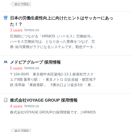
など、事業を多角化し、新たな基幹事業を生み出すた
テンツの評価」をし、「コンテンツとユーザのマッチ
あとで読む
めの積極的な投資を行っています。 仕事内容 サービス
ング」を行うことにより情報格差がある社会の課題解
改善のためのKPI設計および可視化、ABテストを用い
決を目指しています。 現時点では、スマホの領域で情
た検証 データ分析によるサービス改善の施策提案 ユー
報の入口になるサービスを目指し、累計4,900万ダウ
日本の労働生産性向上に向けたヒントはサッカーにあっ
ザ満足度向上のためのアルゴリズム開発 各種指標の予
ンロード（2019年10月時点）を超える国内最大級の情
た！？
測モデルの構築
報キュレーションサービス「グノシー」「ニュースパ
3
users
hrmos.co
ス」「LUCRA（ルクラ）」の他、自社広告プロダクト
圧倒的につながる「HRMOS（ハーモス）労務給与」
「Gunosy Ads」「Gunosy Network Ads」等を 開発、
ハーモス労務給与は、となり合った業務をつなげ、労
運営しています。 設立2年半でマザーズ上場、5年で東
務･給与業務がラクになるシステムです。勤怠データか
証一部へGunosyは、人工知能（AI）を研究する東京大
らの給与自動計算、給与通知・年末調整書類のカンタ
学大学院生の3名が創業しました。2012年11月の設立
ン作成など、労務給与業務がシステムで完結し、効率
からわずか2年半でマザーズ上場（2015年4月）、5年
メドピアグループ 採用情報
化につながります。 詳しく見る 残業への視線が厳しく
で
なってきた昨今、労働生産性に対する意識も各社で日
5
users
hrmos.co
に日に高まっております。労働生産性の改善という
〒104-0045 東京都中央区築地1-13-1 銀座松竹スク
と、業務のシステム化や徹底した残業削減など具体的
エア8階 最寄り駅： ・東京メトロ 日比谷線・都営地下
な手法が思い浮かぶかと思います。しかしながら今回
鉄 浅草線 「東銀座駅」 5番出口より徒歩3分 ・東京
は「社員の意識」に焦点を当てて考えてみたいと思い
メトロ 有楽町線 「新富町駅」 徒歩6分
ます。ヒントはスポーツにありました。 野球VSサッ
カー 労働生産性が高いのはどっち？ 突然ですが、仮
株式会社VOYAGE GROUP 採用情報
に「試合時間」だけを「仕事」と考えてみると、サッ
4
users
hrmos.co
カーと野球、あなたはどちらを選択しますか。９０分
株式会社VOYAGE GROUPの採用情報です。| HRMOS
で試合が必ず終了するサッカーでしょうか？あるい
は、決められた９回まで
あとで読む