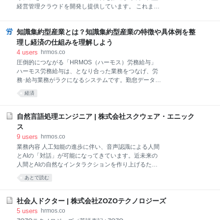
が特徴です。 インポスター症候群の人は自分の欠点や
経営管理クラウドを開発し提供しています。 これまで
失敗に過剰に焦点を当てる傾向があり、その結果、自
主に企業の経営企画や管理部門において、表計算ソフ
分の評価が変わることを過度に恐れてしまうのです。
トなどを利用し、かつ属人的に行われてきた予算策定
また、周囲からの高い期待やプレッシャーもインポス
知識集約型産業とは？知識集約型産業の特徴や具体例を整
や予実管理などの経営管理業務を効率化する、SaaS型
ター症候群に陥りやすい要因となります。 ダニングク
のプロダクトです。 どの企業にも、経営に必要な数値
理し経済の仕組みを理解しよう
ルーガー効果の曲線 ダニングクルーガー効果の曲線
管理をより効率化し、「高い生産性と分析力の向上に
4
users
hrmos.co
は、人
よって、精度の高い経営の意思決定に寄与していく」
圧倒的につながる「HRMOS（ハーモス）労務給与」
を目指しています。 募集ポジションについて（体制・
ハーモス労務給与は、となり合った業務をつなげ、労
募集背景）チームのビジョンログラスのSRE組織は、
務･給与業務がラクになるシステムです。勤怠データか
アプリケーションの安全かつ効率的な運用だけでな
らの給与自動計算、給与通知・年末調整書類のカンタ
経済
く、高速なアプリケーション開発に寄与すること
ン作成など、労務給与業務がシステムで完結し、効率
が、”Site Reliability” の向上につながると考えていま
化につながります。 詳しく見る 知識集約型産業とは経
す。 そのため、ログラスのSREエンジニアは、アプリ
済用語であり、産業のあり方の１つを指す言葉です。
自然言語処理エンジニア | 株式会社スクウェア・エニック
ケーション運用や開発が直面している課題を自ら発見
知識集約型産業と同様に産業のあり方を指す言葉とし
ス
し
て、労働集約型産業や資本集約型産業などがありま
9
users
hrmos.co
す。知識集約型産業について詳しく知ることは、売上
業務内容 人工知能の進歩に伴い、音声認識による人間
高と人件費との関係、事業活動と労働力との関係など
とAIの「対話」が可能になってきています。近未来の
多様化する経済の現状を理解することにつながりま
人間とAIの自然なインタラクションを作り上げるため
す。 本稿では、知識集約型産業の特徴やメリット、具
に、以下の業務を担う自然言語処理エンジニアを募集
体的な産業例をあげて知識集約型産業をご紹介いたし
あとで読む
します。 ・自然言語処理技術を用いて、キャラクター
ます。 知識集約型産業とは？〜労働集約型産業と資本
AIにおける自然な応答システムを構築する ・音声ミド
集約型産業との違い〜 まず労働集約型産業と資本集約
ルウェアの組み込みを行う ・必要に応じて自然言語処
社会人ドクター | 株式会社ZOZOテクノロジーズ
型産業の特徴を整理
理システムのプログラミング及び拡張を行う ・人を引
5
users
hrmos.co
きつける対話やインタラクションを実現できるよう、