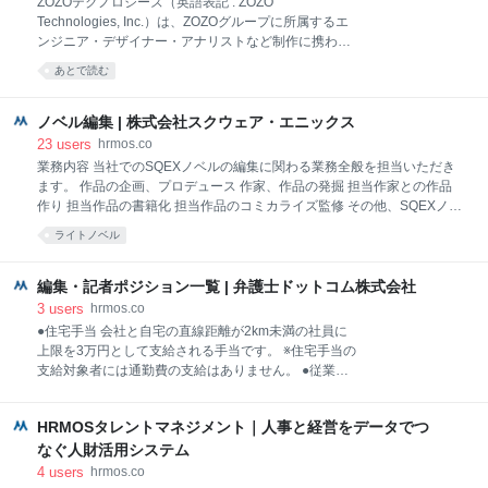
ZOZOテクノロジーズ（英語表記 : ZOZO
アーティストやAIエンジニア、アニメーションのスペ
Technologies, Inc.）は、ZOZOグループに所属するエ
シャリストとの連携業務を行う この仕事の面白み テク
ンジニア・デザイナー・アナリストなど制作に携わる
ノロジー推進部には、日本国内だけでなく世界各地か
全ての技術者を集結させたZOZOグループのサービス
あとで読む
ら様々な専門分野のエキスパートが集まっています。
運用・技術開発部門となる企業です。 また、ZOZOテ
我々の研究分野は、レンダリング、アニメーション、
クノロジーズの研究部門として「ZOZOリサーチ」を
物理シミュレーション、人工知能、ネットワーク技
運営しています。同部門は、イノベーション領域を専
ノベル編集 | 株式会社スクウェア・エニックス
術、ビッグデータ解析、ゲーム開発のワークフロー、
門とし、ミッションである「ファッションを数値化す
23
users
hrmos.co
AR/VR、
る」ために研究を進めています。 企業理念 世界中をカ
業務内容 当社でのSQEXノベルの編集に関わる業務全般を担当いただき
ッコよく、世界中に笑顔を。 経営理念 いい人をつくる
ます。 作品の企画、プロデュース 作家、作品の発掘 担当作家との作品
事業理念 70億人のファッションを技術の力で変えてい
作り 担当作品の書籍化 担当作品のコミカライズ監修 その他、SQEXノベ
く 社会人ドクター制度についてZOZO研究所の研究に
ル大賞の運営＆選考等、編集部内業務 この仕事の面白み コミカライズ、
ライトノベル
関連する分野において、博士号の取得を希望する者に
アニメ化、ゲーム化といった形でメディアミックス展開されることを視
対し、共同研究先との研究開発と修学を優先業務とし
野に、 ジャンルを問わず、エンタテインメントとして幅広いジャンルの
て、給与とは別に修了に必要な学費を支援する制度で
面白いノベル作品を読者へ届けること。 また当社でのノベル事業の拡大
編集・記者ポジション一覧 | 弁護士ドットコム株式会社
す 応募条件 ZOZO研究所と共
にあたり、新メンバーとしてノベル市場の変化を捉え、従来のやり方に
3
users
hrmos.co
捉われず、より多くの読者に作品を届ける可能性を拡げていくこと。 そ
●住宅手当 会社と自宅の直線距離が2km未満の社員に
の両方を追求し、実現できる編集部を目指しています。 作家と作品を大
上限を3万円として支給される手当です。 ※住宅手当の
切に育てる視点を持ちながら、 その第一線で、自分の能力を試し、幅広
支給対象者には通勤費の支給はありません。 ●従業員
い業務経験をつけることにより、 ノベル編集者としてのキャリアをより
持株会 毎月一定額を拠出し、会社からの補助(拠出額
の5%)を受け給与天引きにて株式を購入することがで
HRMOSタレントマネジメント｜人事と経営をデータでつ
きます。 ●企業型DC制度 老後のための資金を積立
て、60歳以降に積立額を受け取ることができる制度で
なぐ人財活用システム
す。毎月給与から一定額を拠出し積立を行います。 積
4
users
hrmos.co