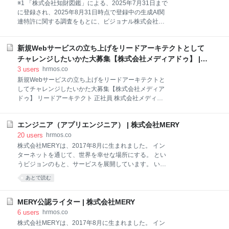
立額を貯蓄したり、保険商品や投資商品を購入し運用
※1 「株式会社知財図鑑」による、2025年7月31日まで
します。 ●部活動補助制度 社員間の交流を深める目的
に登録され、2025年8月31日時点で登録中の生成AI関
として、社内で様々な部活（サークル活動）が行われ
連特許に関する調査をもとに、ビジョナル株式会社が
ています。サークルに所属し、実際に活動を行った際
算出
に会社から活動費として一部補助があります。 〈この
ような部活があります！〉 ゴルフ、バスケ、フットサ
新規Webサービスの立ち上げをリードアーキテクトとして
ル、サバゲー、トレッキング、ボードゲーム、カラオ
チャレンジしたいかた大募集【株式会社メディアドゥ】 |
ケ、ジョギング、学芸、写真、オールラウンドetc ●
株式会社メディアドゥホールディングス
3
users
hrmos.co
新規Webサービスの立ち上げをリードアーキテクトと
してチャレンジしたいかた大募集【株式会社メディア
ドゥ】 リードアーキテクト 正社員 株式会社メディア
ドゥホールディングス の求人一覧 私たちメディアドゥ
は、著作物の健全なデジタル流通とそのサイクルを実
エンジニア（アプリエンジニア） | 株式会社MERY
現するため、今の時代や人のニーズにマッチした新し
いイノベーションの創出を図り、周囲を牽引しなが
20
users
hrmos.co
ら、また時には巻き込みながら、電子書籍のリーディ
株式会社MERYは、2017年8月に生まれました。 イン
ング・ディストリビューターで在り続けたいと考えて
ターネットを通じて、世界を幸せな場所にする。 とい
います。「成長と可能性」。メディアドゥは、人の成
うビジョンのもと、サービスを展開しています。 いま
長そしてその可能性を認め合う会社を目指していま
MERYでは、新しい仲間を募集しています。 私たちは
あとで読む
す。そして今、共に成長し共に新しい時代を築いてい
関わる人たちと誠実に向き合い、愛されるサービスづ
ける仲間を求めています。 代表メッセージ「著作権法
くりを目指しています。 一緒に「MERY」を成長させ
第一章 総則 第一節 通則 第一条」には、著作物は“文化
ていきませんか？ 【アプリエンジニア】「MERY」の
MERY公認ライター | 株式会社MERY
の発展に寄与する”ものであり、出来る限り広く頒布し
アプリエンジニアを募集しています。 職種 / 募集ポジ
6
users
hrmos.co
その利用における対価を作家まで返すという“保護”を
ション
株式会社MERYは、2017年8月に生まれました。 イン
すること。つ