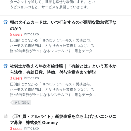
ターネットを通じて、世界を幸せな場所にする。 とい
うビジョンのもと、サービスを展開していきます。
MERYでは、新しい仲間を募集しています。 私たちは
関わる人たちと誠実に向き合い、人に愛されるサービ
朝のタイムカードは、いつ打刻するのが適切な勤怠管理な
スづくりを目指しています。 一緒に「MERY」を成長
させていきませんか？ 【MERY公認ライター】MERY
のか？
公認ライターとして一緒に働いてくれる人を募集して
5
users
hrmos.co
います。 自分の好きなモノ・コトを MERYで発信して
圧倒的につながる「HRMOS（ハーモス）労務給与」
みませんか？ 書いた記事の全てに、 編集と校閲のチェ
ハーモス労務給与は、となり合った業務をつなげ、労
ックが入りますので、ライティング業務が未経験の方
務･給与業務がラクになるシステムです。勤怠データか
も歓迎します。 職種 / 募集ポジション
らの給与自動計算、給与通知・年末調整書類のカンタ
ン作成など、労務給与業務がシステムで完結し、効率
社労士が教える年次有給休暇｜「有給とは」という基本か
化につながります。 詳しく見る 大手自動車メーカー
が、労働基準監督署から「始業前の体操や朝礼を労働
ら法律、有給日数、時効、付与注意点まで解説
時間として把握しなければならない」という是正勧告
3
users
hrmos.co
を受け、過去の未払い賃金を支払ったというニュース
圧倒的につながる「HRMOS（ハーモス）労務給与」
が報道されました。今回は、「始業時刻」を正しく理
ハーモス労務給与は、となり合った業務をつなげ、労
解するための法的知識を説明したいと思います。 「始
務･給与業務がラクになるシステムです。勤怠データか
業時刻」の法的定義は 「始業時刻」は法律的な意味で
らの給与自動計算、給与通知・年末調整書類のカンタ
あとで読む
は、「使用者の指揮命令下に入った時刻」と考えられ
ン作成など、労務給与業務がシステムで完結し、効率
ています。 たとえば、午前9時が始業時刻の会社であ
化につながります。 詳しく見る 有給休暇消化率ワース
れば、遅刻をしないために早めに来たり、仕事前にコ
ト1位の日本。取得率は50％を超えていません。こう
（正社員・アルバイト）新規事業を立ち上げたいエンジニ
ーヒーを飲んだりするため、8時半から8時50分くらい
した状況を踏まえ、政府も労働基準法改正案の中で有
ア募集 | 株式会社Gunosy
に会社に来る人
休取得促進に向けた動きを強めています。ただ、年次
3
users
hrmos.co