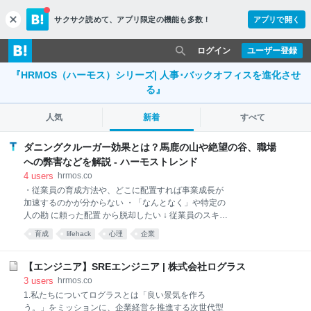
サクサク読めて、
アプリ限定の機能も多数！
アプリで開く
c
l
o
ログイン
ユーザー登録
s
『HRMOS（ハーモス）シリーズ| 人事･バックオフィスを進化させ
e
る』
人気
新着
すべて
ダニングクルーガー効果とは？馬鹿の山や絶望の谷、職場
への弊害などを解説 - ハーモストレンド
4
users
hrmos.co
・従業員の育成方法や、どこに配置すれば事業成長が
加速するのかが分からない ・「なんとなく」や特定の
人の勘 に頼った配置 から脱却したい ↓ 従業員のスキル
を可視化し、組織の課題を可視化。評価・育成記録ま
育成
lifehack
心理
企業
で 一元管理 し、データに基づいた配置を実現 ⇒デモ
画面付き解説資料のダウンロード(無料)はこちら ダニ
ンググルーガー効果の逆の現象 インポスター症候群 イ
【エンジニア】SREエンジニア | 株式会社ログラス
ンポスター症候群は、ダニングクルーガー効果の逆の
3
users
hrmos.co
現象を指します。自分の能力や成果を過小評価し、成
1.私たちについてログラスとは「良い景気を作ろ
功を偶然や運がよかった結果だと感じることが多いの
う。」をミッションに、企業経営を推進する次世代型