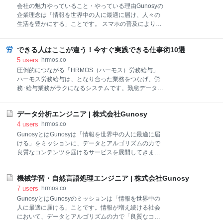
有給休暇はまだ土曜日も出勤することが当たり前だっ
会社の魅力やっていること・やっている理由Gunosyの
た時代に、日曜日以外にも休みを取ることでリフレッ
企業理念は「情報を世界中の人に最適に届け、人々の
シュし、その後の勤務をまた頑張りましょう、という
生活を豊かにする」ことです。 スマホの普及により、
ことを目的に作られた制度です。取得率を上げること
多くの人がインターネットに触れ、コンテンツは溢れ
だけを目的にするのではなく、本来の意味での活用を
かえり、良質なコンテンツを必要な人に届けることは
したいものです。 今回は、今さら聞けない「有給と
できる人はここが違う！今すぐ実践できる仕事術10選
難しくなりました。 Gunosyは、データとアルゴリズ
は」という年次有給休暇の基本から「時間単位有給休
ムを活用して、「良質なコンテンツの評価」「コンテ
5
users
hrmos.co
暇」「有給休暇の計画
ンツとユーザのマッチング」を行うことによって、こ
圧倒的につながる「HRMOS（ハーモス）労務給与」
の課題を解決しようとしています。 現時点では、スマ
ハーモス労務給与は、となり合った業務をつなげ、労
ホの領域で情報の入口になるサービスを目指し、「グ
務･給与業務がラクになるシステムです。勤怠データか
ノシー」「ニュースパス」「ビデレー」「LUCRA（ル
らの給与自動計算、給与通知・年末調整書類のカンタ
クラ）」「Gunosy Ads」「Gunosy Network Ads」な
ン作成など、労務給与業務がシステムで完結し、効率
ど複数のサービスを開発、運営しています。 募集をし
データ分析エンジニア | 株式会社Gunosy
化につながります。 詳しく見る スタンフォード大学の
ている理由Gunosyは既存の「グノシー」「ニュースパ
研究結果によると、週50時間以上の労働は集中力が低
4
users
hrmos.co
ス」のようなプロダクトに加えて、スマホの領域で情
下し、55時間を超えるとまったくの無意味になるとい
GunosyとはGunosyは「情報を世界中の人に最適に届
報の入口になる新規プロダク
うことが分かっています。 つまり、週に50時間働く人
ける」をミッションに、データとアルゴリズムの力で
と60時間働く人とでは、残念ながら同じ仕事量になる
良質なコンテンツを届けるサービスを展開してきまし
ということ。仮に週休2日制だとすると、週50時間な
た。 現時点で累計5,931万ダウンロード（2020年10月
ら1日あたり10時間、60時間なら12時間働いているこ
時点）を超える国内最大級の情報キュレーションサー
とになります。12時間というと長い気もしますが ”朝
機械学習・自然言語処理エンジニア | 株式会社Gunosy
ビス「グノシー」「ニュースパス」「LUCRA（ルク
の9時に始業して休憩を挟み、仕事が終わらず夜の10
ラ）」の他、自社広告プロダクト「Gunosy Ads」
7
users
hrmos.co
時にようやく帰宅” という働き方は、日本では決して
「Gunosy Network Ads」等を開発、運営しています。
GunosyとはGunosyのミッションは「情報を世界中の
珍しくないですよね。 仕事は工夫次第でもっと
また近年は情報スマホアプリのみならず、新規事業と
人に最適に届ける」ことです。情報が増え続ける社会
して、クーポンやECを備えたお得アプリ「オトクル」
において、データとアルゴリズムの力で「良質なコン