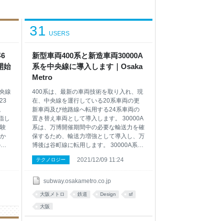
31
USERS
6
新型車両400系と新造車両30000A
開始
系を中央線に導入します｜Osaka
Metro
中央線
400系は、最新の車両技術を取り入れ、現
23
在、中央線を運行している20系車両の更
。
新車両及び他路線へ転用する24系車両の
指し
置き替え車両として導入します。 30000A
験
系は、万博開催期間中の必要な輸送力を確
か
保するため、輸送力増強として導入し、万
の運
博後は谷町線に転用します。 30000A系は
しみ
2022年7月から、400系は2023年4月から
2021/12/09 11:24
テクノロジー
訳
の運行開始を予定しています。 なお、
い
Osaka Metro の新型車両の導入は、2011
行開
年に御堂筋線で運行を開始した30000系以
subway.osakametro.co.jp
運行
来12年ぶりとなります。 新型車両400系
大阪メトロ
鉄道
Design
sf
して
について 400系車両は、大阪・関西万博を
開
契機に新世代車両として開発を進め、安全
大阪
性はもとより移動手段としての新機能と高