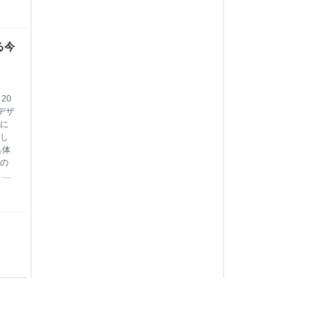
レベルの快適性を追求し、さらに、デザイ
ンも「乗って楽しい」を形にしました。
また、車両の低床化、優先座席の明確化な
ど、当社が進めているバリアフリー化も踏
る今
襲するだけでなく、更なる安全性
20
デザ
oに
し
具体
の
き続
り
ッ
皆さ
も
て