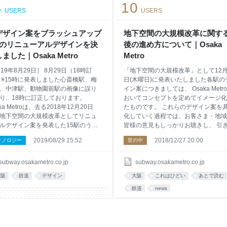
4
10
、一部のICカードについては現行の
USERS
USERS
割引は終了しますが、乗継割引金額
回るポイントが貯まる他、貯まった
ントは、交通利用代金や、Osaka
デザイン案をブラッシュアップ
地下空間の大規模改革に関す
int提携店でもご利用い
駅のリニューアルデザインを決
後の進め方について｜Osaka
ました｜Osaka Metro
Metro
019年8月29日］ 8月29日（18時訂
「地下空間の大規模改革」として12月
 ※15時に発表しました心斎橋駅、梅
日(木曜日)に発表いたしました各駅の
、中津駅、動物園前駅の画像に誤り
イン案につきましては、 Osaka Metr
り、18時に訂正しております。
おいてコンセプトを定めてイメージ化
ka Metroは、去る2018年12月20日
たものです。 これらのデザイン案を
地下空間の大規模改革としてリニュ
化していく過程では、お客さま・地域
ルデザイン案を発表した15駅のう
皆様の意見もしっかりお聴きし、 引
御堂筋線中津駅、梅田駅、心斎橋
き社外の専門家にも相談しながら、よ
2019/08/29 15:52
2018/12/27 20:00
クノロジー
世の中
動物園前駅、中央線堺筋本町駅の５
よい駅となるようさらにブラッシュア
リニューアルデザインを決定しまし
プしてまいります。 Osaka Metroは
 昨年の発表以降、お客さまや地域の
まとともに歩む企業として、これから
subway.osakametro.co.jp
subway.osakametro.co.jp
をはじめ様々な方々からのご意見を
快適な地下空間を提供できるよう努め
大阪
鉄道
デザイン
大阪
これはひどい
あとで読む
え、多様性を大事にし、「各駅の地
まいります。
や歴史性を活かす」という当初から
鉄道
news
している方向性をより深掘りし、
aka Metroの想い・意図が皆様にしっか
伝わるよう、そして、より多くの
にご納得いただけるよう奥山CDOの