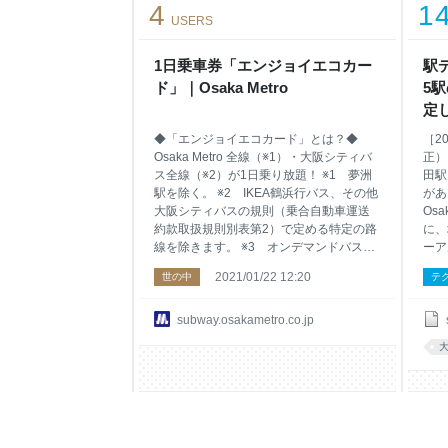
4
1
知らせします。 １ 発生日時 2025年4月
伴い
USERS
28日（月曜日）16時31分 ２ 発生場所
乗継
舞洲万博P&R駐車場の待機場内 ３ 事故
を上
の概要（現場状況、時系列はこちら） ・
ポイ
1日乗車券「エンジョイエコカー
駅
舞洲万博P&R駐車場の待
Po
ド」｜Osaka Metro
5
定し
◆「エンジョイエコカード」とは？◆
［2
Osaka Metro 全線（※1）・大阪シティバ
正）
ス全線（※2）が1日乗り放題！ ※1 夢洲
田駅
駅を除く。 ※2 IKEA鶴浜行バス、その他
があ
大阪シティバスの規則（乗合自動車運送
Osa
約款取扱規則別表第2）で定める特定の路
に、
線を除きます。 ※3 オンデマンドバスは
ーア
ご利用いただけません。 大阪市内の約20
ち、
2021/01/22 12:20
世の中
テ
か所の観光施設等での提示割引特典付
駅、
き！ （※利用当日に限ります） 乗車日以
駅の
前に事前購入いただくことが可能です。
た。
subway.osakametro.co.jp
なお、購入いただいたエンジョイエコカ
皆様
ードには有効期限はありません。 鉄道駅
踏ま
バリアフリー料金加算（2023年4月1日）
域性
の前日までにお買い求めいただいた平日
目指
用800円と土日祝用600円の1日乗車券
Os
「エンジョイエコカード」は、バリアフ
りと
リー料金加算以降も差額をお支払いいた
方々