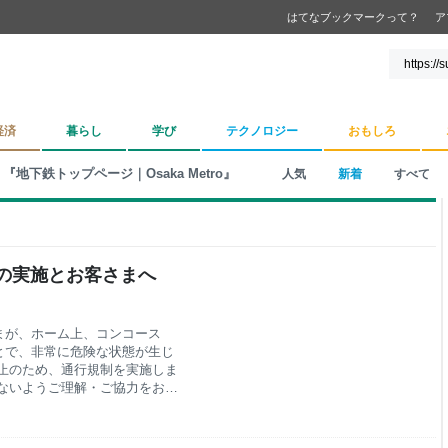
はてなブックマークって？
ア
経済
暮らし
学び
テクノロジー
おもしろ
『地下鉄トップページ｜Osaka Metro』
人気
新着
すべて
の実施とお客さまへ
まが、ホーム上、コンコース
とで、非常に危険な状態が生じ
止のため、通行規制を実施しま
ないようご理解・ご協力をお願
月曜日） ２ 規制時間 5時30
を行い、降車後は駅社員が走るこ
まで ・ａ階段（到着列車前寄