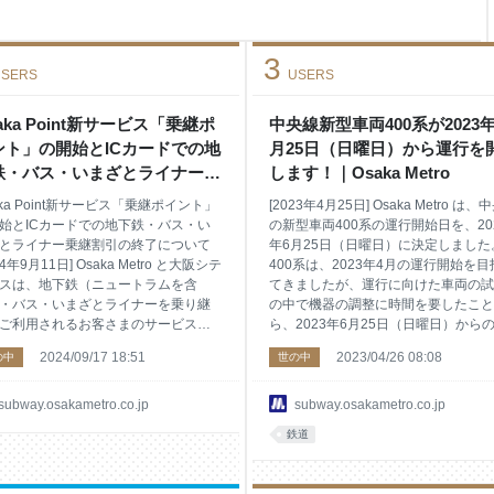
用を停止） ・ｂ階段（到着列
9月28日から「２台のみ上り運
 ・ｃ階段（到着列車後寄
3
使用を停
SERS
USERS
aka Point新サービス「乗継ポ
中央線新型車両400系が2023年
ント」の開始とICカードでの地
月25日（日曜日）から運行を
鉄・バス・いまざとライナー乗
します！｜Osaka Metro
割引の終了について｜Osaka
aka Point新サービス「乗継ポイント」
[2023年4月25日] Osaka Metro は、
ro
始とICカードでの地下鉄・バス・い
の新型車両400系の運行開始日を、20
とライナー乗継割引の終了について
年6月25日（日曜日）に決定しました
24年9月11日] Osaka Metro と大阪シテ
400系は、2023年4月の運行開始を目
スは、地下鉄（ニュートラムを含
てきましたが、運行に向けた車両の試
・バス・いまざとライナーを乗り継
の中で機器の調整に時間を要したこと
ご利用されるお客さまのサービス向
ら、2023年6月25日（日曜日）から
目的に、2025年4月1日（火曜日）か
行開始としました。 運行開始をお楽
2024/09/17 18:51
2023/04/26 08:08
の中
世の中
saka Pointの新サービス「乗継ポイン
にお待ちいただいていた皆様には申し
を開始します。 本サービスは、e
ございませんが、何卒、ご理解くださ
TRO会員登録をしたPiTaPaまたは
ますようお願いいたします。 １．運
subway.osakametro.co.jp
subway.osakametro.co.jp
OCAで地下鉄・バス・いまざとライナ
始日 2023年6月25日（日曜日） ２．
鉄道
乗り継いでご利用いただくと、「乗
ダイヤについて 運行ダイヤにつきま
イント」としてOsaka Pointが付与さ
は、駅の混雑など安全上の観点から公
サービスです。 本サービスの開始に
しません。ご了承ください。