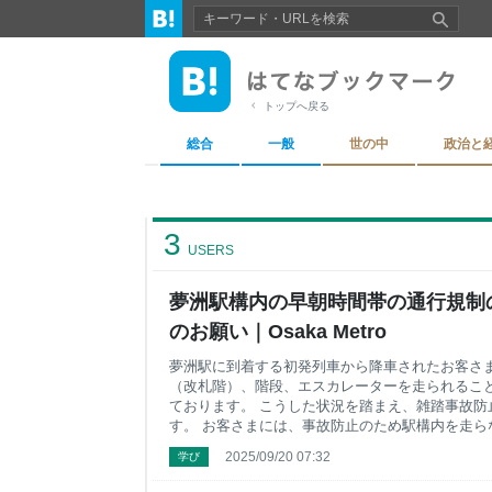
トップへ戻る
総合
一般
世の中
政治と
3
USERS
夢洲駅構内の早朝時間帯の通行規制
のお願い｜Osaka Metro
夢洲駅に到着する初発列車から降車されたお客さ
（改札階）、階段、エスカレーターを走られるこ
ております。 こうした状況を踏まえ、雑踏事故防
す。 お客さまには、事故防止のため駅構内を走ら
いいたします。 １ 規制開始日 2025年9月22日（
2025/09/20 07:32
学び
頃から6時頃まで ３ 規制内容 次のとおり規制
とができないよう誘導します。 〇ホームから改札