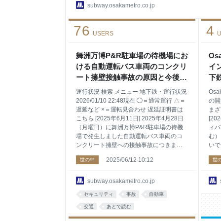
り） エスカレーター１台下りのみ運転（階段の使
subway.osakametro.co.jp
車中央） エスカレーター3台すべて上り運転(※
転」→「3台すべて上り運転」で運用しています）
76
4
り） エスカレーター１台上りのみ運転（階段の
USERS
U
舞洲万博P&R駐車場の待機場にお
Os
ける自動運転バス車両のコンクリ
イ
ート擁壁接触事故の原因と今後の
下
対応について｜Osaka Metro
継
運行状況 検索 メニュー 地下鉄・運行状況
Os
Met
2026/01/10 22:48現在 ◯＝通常運行 △＝
の開
遅延など ×＝運転見合わせ 遅延証明書は
まざ
こちら [2025年6月11日] 2025年4月28日
[20
（月曜日）に舞洲万博P&R駐車場の待機
ィバ
場で発生しました自動運転バス車両のコ
む）
ンクリート擁壁への接触事故につきまし
いで
て、調査の結果と今後の対応についてお
上を
2025/06/12 10:12
世の中
世
知らせします。 本事故を受け、この間、
らO
舞洲万博P&Rでの自動運転を取りやめて
ト」
おり、お客さまにはご不安とご迷惑をお
ME
subway.osakametro.co.jp
かけしておりますことをお詫び申し上げ
IC
セキュリティ
事故
自動車
ます。 なお、舞洲万博P&Rにおける自動
ーを
運転の再開時期につきましては、改め
交通
あとで読む
継ポ
て、Osaka Metro 公式ホームページでお
れる