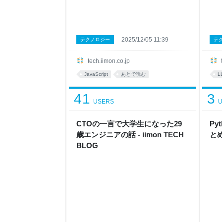
2025/12/05 11:39
テクノロジー
テ
tech.iimon.co.jp
JavaScript
あとで読む
L
41
3
USERS
U
CTOの一言で大学生になった29
P
歳エンジニアの話 - iimon TECH
とめ
BLOG