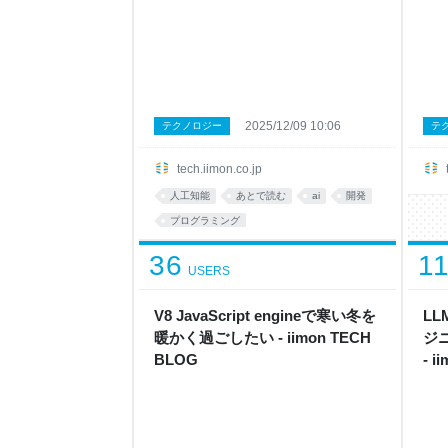
2025/12/09 10:06
テクノロジー
テ
tech.iimon.co.jp
人工知能
あとで読む
ai
開発
プログラミング
36
1
USERS
V8 JavaScript engineで寒い冬を
L
暖かく過ごしたい - iimon TECH
ジ
BLOG
- i