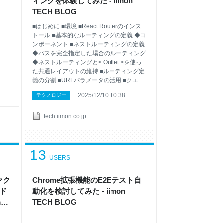
ィングを体験してみた - iimon
TECH BLOG
■はじめに ■環境 ■React Routerのインス
トール ■基本的なルーティングの定義 ◆コ
ンポーネント ■ネストルーティングの定義
◆パスを完全指定した場合のルーティング
◆ネストルーティングと< Outlet >を使っ
た共通レイアウトの維持 ■ルーティング定
義の分割 ■URLパラメータの活用 ■クエリ
パラメータの活用 ■stateを使ったページ間
2025/12/10 10:38
テクノロジー
のデータ受け渡し ■JavaScriptでのページ
遷移 ■まとめ ■最後に ■はじめに こんにち
は！ ｉｉｍｏｎでエンジニアをしていま
tech.iimon.co.jp
す「しらみず」です。 本記事はiimon
Advent Calendar 2025１０日目の記事と
なります！ ｉｉｍｏｎに入社して早３年
13
経ち、時の流れが早いなーと感じていま
USERS
す。 最近、弊社で提供しているWebサー
ビスをVue2→Reactへリプレースするプロ
ジェクトが進行しているのですが、レビュ
ァク
Chrome拡張機能のE2Eテスト自
アーをしている
ド
動化を検討してみた - iimon
on
TECH BLOG