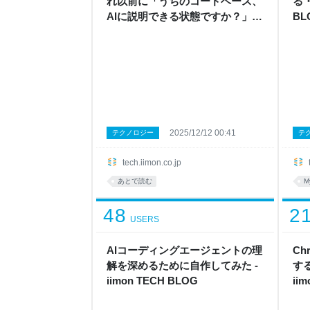
れ以前に「うちのコードベース、
る・
AIに説明できる状態ですか？」 -
BL
iimon TECH BLOG
2025/12/12 00:41
テクノロジー
テ
tech.iimon.co.jp
あとで読む
M
48
2
USERS
AIコーディングエージェントの理
C
解を深めるために自作してみた -
する
iimon TECH BLOG
ii