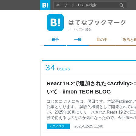
トップへ戻る
総合
一般
世の中
政治と
34
USERS
React 19.2で追加された<Activi
いて - iimon TECH BLOG
はじめに こんにちは、保田です。本記事はiimon
記事となります。 試験的機能として開発されていた<A
が、2025年10月にリリースされたReact 19.
務で使えるものなのか気になったので、今回調べ
https://ja.react.dev/reference/react/Act
2025/12/25 11:40
テクノロジー
Reactでタブを切り替えるとき、よく使われるの
import { useState } from 'react'; const App = () => 