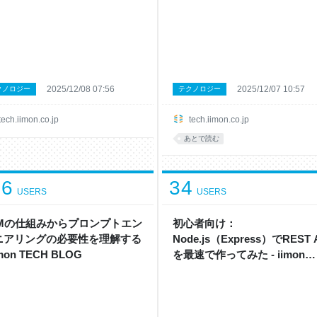
2025/12/08 07:56
2025/12/07 10:57
クノロジー
テクノロジー
tech.iimon.co.jp
tech.iimon.co.jp
あとで読む
16
34
USERS
USERS
LMの仕組みからプロンプトエン
初心者向け：
ニアリングの必要性を理解する
Node.js（Express）でREST 
imon TECH BLOG
を最速で作ってみた - iimon
TECH BLOG