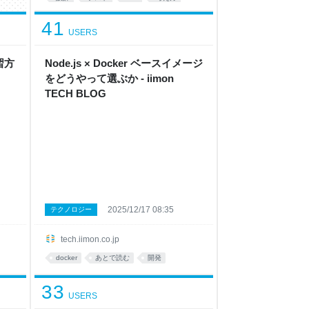
41
USERS
習方
Node.js × Docker ベースイメージ
をどうやって選ぶか - iimon
TECH BLOG
2025/12/17 08:35
テクノロジー
tech.iimon.co.jp
docker
あとで読む
開発
33
USERS