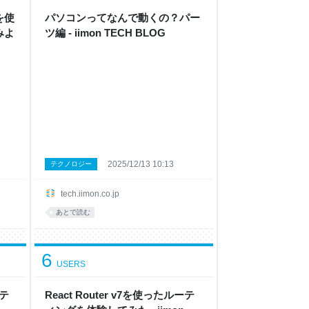
Iを使
パソコンってなんで動くの？パー
みよ
ツ編 - iimon TECH BLOG
2025/12/13 10:13
テクノロジー
tech.iimon.co.jp
あとで読む
6
USERS
ーテ
React Router v7を使ったルーテ