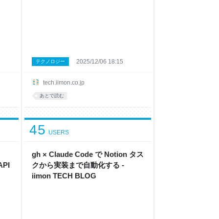
2025/12/06 18:15
テクノロジー
tech.iimon.co.jp
あとで読む
45
USERS
gh × Claude Code で Notion タス
API
クから実装まで自動化する -
iimon TECH BLOG