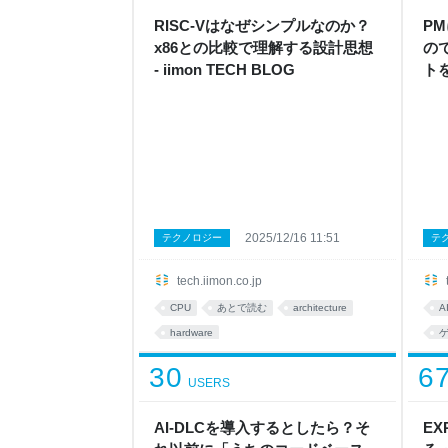
RISC-Vはなぜシンプルなのか？
P
x86との比較で理解する設計思想
ので
- iimon TECH BLOG
トを
BL
2025/12/16 11:51
テクノロジー
テ
tech.iimon.co.jp
CPU
あとで読む
architecture
A
hardware
30
6
USERS
AI-DLCを導入するとしたら？そ
EX