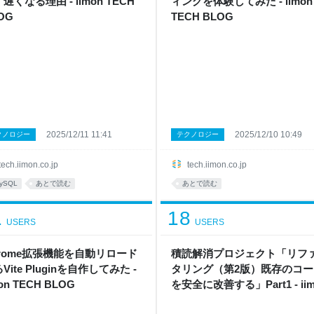
遅くなる理由 - iimon TECH
ィングを体験してみた - iimon
OG
TECH BLOG
2025/12/11 11:41
2025/12/10 10:49
クノロジー
テクノロジー
tech.iimon.co.jp
tech.iimon.co.jp
ySQL
あとで読む
あとで読む
1
18
USERS
USERS
hrome拡張機能を自動リロード
積読解消プロジェクト「リフ
Vite Pluginを自作してみた -
タリング（第2版）既存のコー
mon TECH BLOG
を安全に改善する」Part1 - iim
TECH BLOG