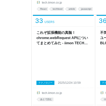
useState<'A' | 'B'>('A'); return ( <div> <button onCl
tech.iimon.co.jp
React
techfeed
article
javascript
33
3
USERS
これぞ拡張機能の真髄！
不
chrome.webRequest APIについ
ユー
てまとめてみた - iimon TECH
BL
BLOG
2025/12/24 10:59
テクノロジー
テ
tech.iimon.co.jp
あとで読む