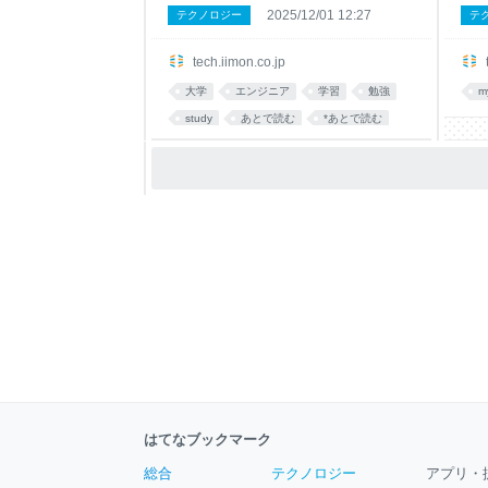
2025/12/01 12:27
テクノロジー
テ
tech.iimon.co.jp
大学
エンジニア
学習
勉強
m
study
あとで読む
*あとで読む
はてなブックマーク
総合
テクノロジー
アプリ・