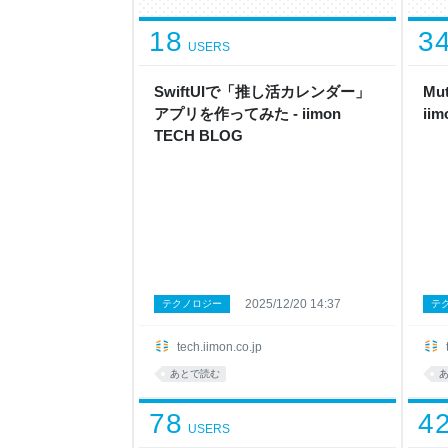
18
3
USERS
SwiftUIで「推し活カレンダー」
Mu
アプリを作ってみた - iimon
ii
TECH BLOG
2025/12/20 14:37
テクノロジー
テ
tech.iimon.co.jp
あとで読む
78
4
USERS