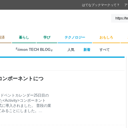
はてなブックマークって？
ア
経済
暮らし
学び
テクノロジー
おもしろ
『iimon TECH BLOG』
人気
新着
すべて
ty>コンポーネントにつ
アドベントカレンダー25日目の
ctivity>コンポーネント
2で正式に導入されました。 普段の業
てみることにしました。
ivity タブ切り替えで状態が消える問題
が条件付きレンダリングです。
{ const [tab, setTab] =