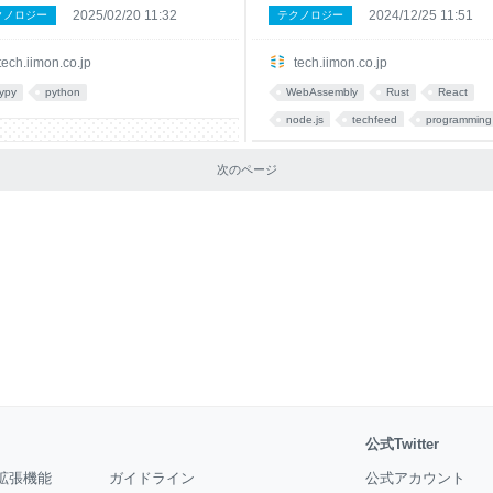
2025/02/20 11:32
2024/12/25 11:51
クノロジー
テクノロジー
tech.iimon.co.jp
tech.iimon.co.jp
ypy
python
WebAssembly
Rust
React
node.js
techfeed
programming
あとで読む
次のページ
公式Twitter
拡張機能
ガイドライン
公式アカウント