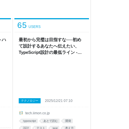
65
USERS
トハ
最初から完璧は目指すな──初め
G
て設計するあなたへ伝えたい、
TypeScript設計の最低ライン -
iimon TECH BLOG
2025/12/21 07:10
テクノロジー
tech.iimon.co.jp
typescript
あとで読む
開発
設計
テスト
test
考え方