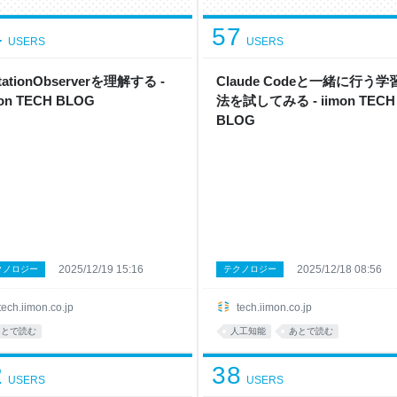
4
57
USERS
USERS
tationObserverを理解する -
Claude Codeと一緒に行う学
mon TECH BLOG
法を試してみる - iimon TECH
BLOG
2025/12/19 15:16
2025/12/18 08:56
クノロジー
テクノロジー
tech.iimon.co.jp
tech.iimon.co.jp
あとで読む
人工知能
あとで読む
2
38
USERS
USERS