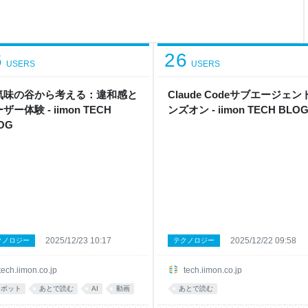
ick={() =>
6
26
USERS
USERS
気味の谷から考える：違和感と
Claude Codeサブエージェン
ザー体験 - iimon TECH
ンズオン - iimon TECH BLO
OG
2025/12/23 10:17
2025/12/22 09:58
クノロジー
テクノロジー
tech.iimon.co.jp
tech.iimon.co.jp
ロボット
あとで読む
AI
動画
あとで読む