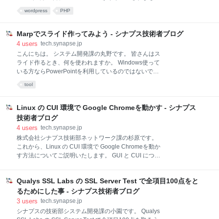
使ってました。 起きたこと 社内からPDFファイルの差
た。 フルサイト編集用の機能が一部搭載されたり、ウ
し替え依頼あり。ファイル名は「シナプス○○申込
wordpress
PHP
ィジェットがブロックエディタに移行されたりと、け
書.pdf」というような
っこう大きな変更がありましたが、今回の新機能につ
いてはまだまだ洗練されておらず、様子を見てみよう
Marpでスライド作ってみよう - シナプス技術者ブログ
という方が多いのではないでしょうか？ 一方で、ちょ
4
users
tech.synapse.jp
っと前のアップデート時には「まだまだだな・・」と
こんにちは。 システム開発課の丸野です。 皆さんはス
いうレベルではあったけれども、だいぶ洗練されてき
ライド作るとき、何を使われますか。 Windows使って
たかなという機能もあります。 今回紹介する「ブロッ
いる方ならPowerPointを利用しているのではないでし
クパターン」がまさにそうで、使い方によって様々な
ょうか。 自作PCとかでない限り、PCにデフォルトで
tool
ことができそうです。 ブロックパターンとは デフォル
インストールされていますし、操作は直観的で非常に
トのブロックパターン オリジナルのブロックパターン
使いやすいです。 しかし、なんでも出来る便利なツー
を作成する ブロックパターンの登録 プロパティ
ルであるがゆえに、簡単なスライドを作るだけだと少
Linux の CUI 環境で Google Chromeを動かす - シナプス
contentの作成について カテゴリの登
しだけ面倒になってしまったり、 高い性能を実現する
技術者ブログ
ために移植性が犠牲になってしまっている部分があり
4
users
tech.synapse.jp
ます。 こだわり始めるとしんどい ピクセル単位の緻密
株式会社シナプス技術部ネットワーク課の杉原です。
なマウス操作が必要になりがち レイアウトの統一を簡
これから、Linux の CUI 環境で Google Chromeを動か
単に実現するには、高度な知識が必要になる テンプレ
す方法についてご説明いたします。 GUI と CUI につい
ートの編集は難しく、慣れが必要 限られたツールでし
て GUI(Graphical User Interface) GUIとは、画面上に
か編集できない 違うツールで編集しようとすると、レ
視覚的な画像や図形が用いられているインターフェイ
イアウトが崩れることがある Gitで管理できない 共同
Qualys SSL Labs の SSL Server Test で全項目100点をと
スのことです。 キーボードとマウスを使って画面上の
編集はMicrosoft365な
テキストフォームやボタンなどのパーツを動かすこと
るためにした事 - シナプス技術者ブログ
で、プログラムを実行します。 普段、みなさんが使っ
3
users
tech.synapse.jp
ているPCやスマートフォンの画面がGUIにあたりま
シナプスの技術部システム開発課の小園です。 Qualys
す。 CUI(Character User Interface) CUIは画面上に文