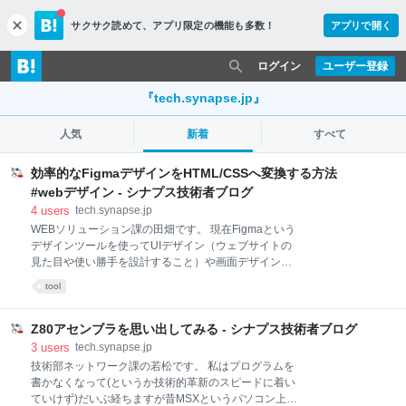
サクサク読めて、
アプリ限定の機能も多数！
アプリで開く
c
l
o
ログイン
ユーザー登録
s
e
『tech.synapse.jp』
人気
新着
すべて
効率的なFigmaデザインをHTML/CSSへ変換する方法
#webデザイン - シナプス技術者ブログ
4
users
tech.synapse.jp
WEBソリューション課の田畑です。 現在Figmaという
デザインツールを使ってUIデザイン（ウェブサイトの
見た目や使い勝手を設計すること）や画面デザインな
どを行なっています。 Figmaでデザインを作成後に、
tool
それを元にHTMLとCSSでwebページを作成していま
す。 もっと効率的にページ作成を行いたいと思ったの
で、Figmaのデザイン画面をHTMLやCSSへ変換する
Z80アセンブラを思い出してみる - シナプス技術者ブログ
方法について調べてみました。 Figmaとは Figmaのデ
3
users
tech.synapse.jp
ザインからHTML/CSSへ変換する方法 1.Figmaの開発
技術部ネットワーク課の若松です。 私はプログラムを
モード(Dev Mode）を使う 2.プラグインを使ってデザ
書かなくなって(というか技術的革新のスピードに着い
インをHTML/CSSへ変換する 試したプラグイン プラ
ていけず)だいぶ経ちますが昔MSXというパソコン上