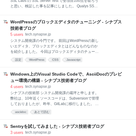
SSL Labs の SSL Server Test で全項目100点を取ろう
字情報のみが表示されるインターフェイスのことで
と思い、検証した事を記事にしました。 Qualys SSL
す。 マウスを使わずキーボードでコマンドラインを入
Labs - SSL Server Test とは Qualys SSL Labs 社が提
力することで操作を行います。 現在、ネットワーク装
供する、SSLサーバ証明書の設定状況の確認や安全性
置やUNIX系サーバーはCUIでの操作が主流になってま
WordPressのブロックエディタのチューニング - シナプス
診断などが無料で行えるサイトです。
す
www.ssllabs.com Certificate (証明書)、Protocol
技術者ブログ
Support (プロトコルのサポート)、Key Exchange (鍵
5
users
tech.synapse.jp
交換)、Cipher Strength (暗号強度)の各項目を100点満
システム開発課の今門です。 前回はWordPressの新し
点で採点します。 環境 OS CentOS Linux release
いエディタ、ブロックエディタとはどんなものなのか
7.8.2003 (Core) HTTPサーバ nginx version:
を紹介しました。 今回はブロックエディタのチューニ
nginx/1.19.3 nginxのmainl
ングについて話します。 現在、WordPressのコア開発
設定
WordPress
CSS
Javascript
の中心はブロックエディタになっています。アップデ
ートがあるたびに、ブロックエディタの新しい機能が
追加され、ブロックの数も増えています。 高機能・多
Windows上のVisual Studio Codeで、AsciiDocのプレビ
機能になるのはもちろん喜ばしいことですが、管理画
ュー環境の構築 - シナプス技術者ブログ
面のUIも複雑になり、一部の機能しか使わないような
4
users
tech.synapse.jp
場合には、操作性はすこぶる悪くなってしまいます。
シナプスの技術部 システム開発課の蔵坪と申します。
必要なもののみを取り入れ、不必要なものを表示しな
弊社は、10年近くソースコードは、Subversionで管理
いようにチューニングすることで、操作性は格段に向
しておりましたが、昨年、GitLabに移行しました。 弊
上します。 そのためのTipsをいくつかご紹介します。
社でお世話になっているパートナーさんから、GitLab
[Tips 1] 特定の投稿タイプのみ、ブロックエディタを有
asciidoc
あとで読む
はAsciiDocが利用できるので、仕様書などのドキュメ
効にする [Tips 2] 必要なブロックのみを表示する [Tips
ントは、AsciiDocがお勧めだとアドバイスをもらいま
3] ブロッ
した。そこで、Windows上のVisual Studio Codeで
Sentryを試してみました - シナプス技術者ブログ
AsciiDocのプレビューできる環境を構築してみまし
3
users
tech.synapse.jp