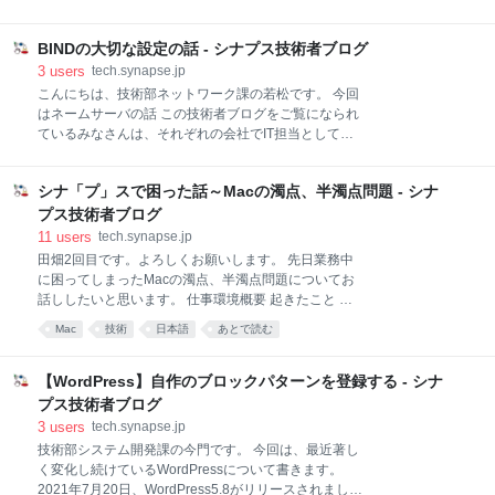
グインの使い方 プラグインで変換した結果 3.AIに
で、アセンブラを使ってZ80のプログラムを書いてい
FIgmaデザイン画像を読ませてHTML/CSSへ変換する
たことをふと思い出しました。 今回Z80のアセンブラ
まとめ Figmaとは Figmaとはウェブ上で使えるデザイ
BINDの大切な設定の話 - シナプス技術者ブログ
について説明したいと思います。 「〇〇とは？」的な
ンツールです。 Fig
説明が最初続きますがご容赦ください。 MSX MSXと
3
users
tech.synapse.jp
は Z80 Z80とは Z80のレジスタ構成 Z80の命令群 アセ
こんにちは、技術部ネットワーク課の若松です。 今回
ンブラ マシン語とは アセンブラとは 簡単なプログラ
はネームサーバの話 この技術者ブログをご覧になられ
ムを書いてみる MSXPen 入力した文字の文字コードを
ているみなさんは、それぞれの会社でIT担当としてサ
表示するプログラム 簡単な解説 試しにメモリをダンプ
ーバの運用を任されている方も多いのではないでしょ
してみた まとめ アセンブラとマシン語 感想 MSX
うか。 サーバには、WWWサーバ、メールサーバ、
MSXとは MSX（エム・エス・エックス）とは、1983
シナ「プ」スで困った話～Macの濁点、半濁点問題 - シナ
DNSサーバなどがありますが、結構小難しいのがDNS
年に米マイクロソフトとアスキーによって提唱された
サーバではないかと思います。 今回は、ネームサーバ
プス技術者ブログ
8ビット・16ビットのパソコンの共通規格の名称で
の中でも最もメジャーなBINDの大切な基本設定につい
11
users
tech.synapse.jp
す。 詳しく
て解説したいと思います。 BINDとは named.confとは
田畑2回目です。よろしくお願いします。 先日業務中
named.confの重要な設定 acl recursion allow-query
に困ってしまったMacの濁点、半濁点問題についてお
allow-query-cache allow-recursion 権威サーバの場合
話ししたいと思います。 仕事環境概要 起きたこと 試
キャッシュDNSサーバ(リゾルバー)の場合 権威サーバ
してみたこと Macの濁点、半濁点問題 シナフスだった
Mac
技術
日本語
あとで読む
とキャッシュDNSサーバと兼用する場合 オープンリゾ
ら… 仕事環境概要 現在WindowsとMacを二台使って
ルバとは allow-query allow-query
います。 Windows(Windows10)はサイボウズなどの社
内との情報のやり取りや、ExcelやWordなどを使う作
【WordPress】自作のブロックパターンを登録する - シナ
業などに使っています。 Mac（macOS Mojave)では
プス技術者ブログ
VScodeやAdobeXDやIllustratorなどを使ってサイトの
3
users
tech.synapse.jp
運用を行っています。そしてターミナルでgitを使って
技術部システム開発課の今門です。 今回は、最近著し
ファイルのバージョン管理を行っています。 二台体制
く変化し続けているWordPressについて書きます。
になったのはここ1年くらい。その前はWindowsのみ
2021年7月20日、WordPress5.8がリリースされまし