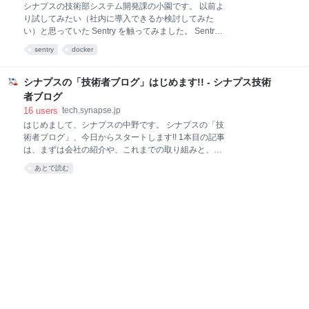
た。 AsciiDocとは AsciiDocとは、メモ、ドキュメンテ
シナプスの技術部システム開発課の小園です。 以前よ
ーション、記事、本、電子ブック、スライドショー、
り試してみたい（社内に導入できるか検討してみた
Webページ、マニュアルページ、ブログを書くための
い）と思っていた Sentry を触ってみました。 Sentry
テキスト文書フォーマットです。 試した環境 OS :
とは サイト 構成 Sentryのインストール～ログイン
sentry
docker
Windows 10 Professional (1809) AsciiDocのプレビュ
Sentryの準備 コード(C#)の準備 基本的な登録方法 ロ
ーに必要なツール Chocolat
ガー経由の登録方法 まとめ その他 Sentryとは ホーム
ページのタイトルタグには、「Application Monitoring
シナプスの「技術者ブログ」はじめます!! - シナプス技術
and Error Tracking Software」と書かれています。 具
者ブログ
体的には、アプリケーションで発生したエラーを追跡
16
users
tech.synapse.jp
し、管理してくれるソフトウェアです。 サイト Sentry
はじめまして、シナプスの中野です。 シナプスの「技
ホームページ Sentry GitHub Sentry On-Premise
術者ブログ」、今日からスタートします!! 1本目の記事
GitHub SentryをオンプレミスにDockerセットアップ
は、まずは会社の紹介や、これまでの取り組みと、な
するためのGitHubリポジトリです。 構成 Sentry
ぜ技術者ブログを書くのかについて、簡単に紹介しま
あとで読む
す。 シナプスってどんな会社? 「エンジニアは外に出
る!!」 目標と実績、そして変化 さくらじまハウス2018
q-tech Meeting 技術ブログを書くということ シナプス
ってどんな会社? 株式会社シナプスは、1995年11月よ
り鹿児島にて「SYNAPSE」という名称でインターネ
ットサービスプロバイダー(ISP)を運営している会社で
す。 テックブログなので、エンジニアの構成を紹介す
ると、 バックボーンネットワークの設計/構築/運用や
サーバの設計/構築/運用を行うエンジニアが7人 顧客管
理システムやコントロールパネルなどの開発/運用を行
うシステムエンジニアが2人 Webサイトの制作/開発/