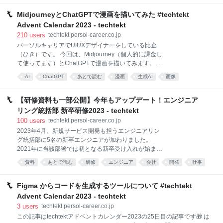
ングで自動的に復元されます。 データのリモートリポ
app/ddd/application app/ddd/application/schema
ジトリを定義することで、データ一式を簡単なコマン
app/ddd/application/schema/studnet
MidjourneyとChatGPTで漫画を描いてみた #techtekt
ド操作で S3 等へ push / pull すること
app/ddd/application/usecase
Advent Calendar 2023 - techtekt
app/ddd/application/usecase/student app/ddd/domain
210
users
techtekt.persol-career.co.jp
app/ddd/domain/student app/ddd/infra app/ddd
パーソルキャリアでUIUXデザイナーをしている比企
（ひき）です。 今回は、Midjourney（個人的に課金し
て使ってます）とChatGPTで漫画を描いてみます。 作
画担当：Midjourney 昨年、画像生成AIが次々と公開さ
AI
ChatGPT
あとで読む
漫画
生成AI
画像
れているツールを試してみるものの、 生成される画像
Midjourney
StableDiffusion
人工知能
イラスト
のクオリティが低い印象でした。 ところが
「Midjourney」を使ってみたところとても感動しまし
【研修資料も一部公開】今年もアップデート！エンジニア
た。 ひとことでいうと「デッサン狂ってない」。 何を
リング統括部 新卒研修2023 - techtekt
描いてもそれらしく仕上げてきます。 作画前の準備と
100
users
techtekt.persol-career.co.jp
して 画像生成AIの仕組みとMidjourneyのプロンプトに
2023年4月、新規サービス開発も担うエンジニアリン
ついて 理解していきたいと思います。 画像生成AIの仕
グ統括部に5名の新卒エンジニアが加わりました。
組み いろいろな画像生成AIを試すと、「これはイケて
2021年に当該部署では初となる新卒受け入れが始まっ
ない」、「これはイケてる」という違いが出てくるの
て以来、techtektでは新卒研修プログラムにフォーカス
はなぜなのでしょうか。そもそもどのような仕組みで
資料
あとで読む
研修
エンジニア
会社
開発
仕事
し、内容やその背景にある考え方について話を聞いて
画像が生成されるか調べてみました。 www.busines
きました。 育成カリキュラムにまつわる記事はこちら
2023年度はさらに受け入れ態勢を強化し、充実した学
Figma からコードを生成するツールについて #techtekt
びの得られる環境づくりに注力したといいます。どの
Advent Calendar 2023 - techtekt
ような点に工夫して研修プログラムを作ったのか。そ
3
users
techtekt.persol-career.co.jp
して新卒メンバーはそれらをどのように受け取ったの
この記事はtechtektアドベントカレンダー2023の25日目の記事です🎁 は
か――リーダーとして取り組みを主導した鵜飼と、新