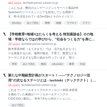
く理解したい 上記のような 業務において専門的に実践
442
users
techtekt.persol-career.co.jp
していなくとも新しい学びがある、今後デザインリサ
こんにちは。弊社のエンゲージメントサーベイ製品HR
ーチと心理的な距離が縮まるような内容になればと思
Spannerのリードエンジニアを担当している岡部で
います。 そのようなコンテンツを執筆したいと思った
す。昨今注目されているDevOpsとそのケイパビリテ
動機は、2年前にUXリサーチャーとしてパーソルキャ
ィについて、およそ一年前に社内の勉強会で発表を行
リアに入社してから1年半程「UXリサーチャー」とい
DevOps
あとで読む
開発
組織
デプロイ
テスト
ないました。今回の機会に、こちらでも寄稿させてい
う職能の掴みどころのなさに戸惑う日々を送っていた
マネジメント
ただきたいと思います。 元になっている書籍は比較的
経験からです。 参加プロジェクトにおけ
大規模な開発を対象にしていると思いますが、当社の
【学校教育×地域×はたらくを考える 特別座談会】その地
HR Spannerは10名程度の比較的小規模な開発であ
域・学校ならではの学びから、“社会をつくる力”を身に着
り、それを前提とした内容になっています。 DevOps
ける - techtekt（テックテクト） | パーソルキャリアのエ
29
users
techtekt.persol-career.co.jp
とは何か？ 書籍「LeanとDevOpsの科学」では大規模
ンジニアブログ
栃木県茂木町（もてぎまち）では、活力あるまちづく
アンケート調査により、高収益、高利益率、高市場占
りを推進するため、雇用や観光、子育て、教育などを
有率を持つ企業は、単に起業家精神やM&Aの取り組み
テーマにさまざまな取り組みを行っています。 取り組
だけでなく、開発組織におけるDevOpsのケイパビリ
みテーマの一つである「教育」において、株式会社
ティを強化している傾向が浮かび上がっています。こ
学習
あとで読む
勉強
education
教育
社会
Prima Pinguino（以下、プリマペンギーノ社）が手掛
の結果は単なる相関関係ではなく、統計手法によって
ける「高校魅力化プロジェクト」を2021年に導入した
因果関係として確認されています。また
茂木町。栃木県立茂木高校に開校した無料の公営塾
新たな中期経営計画がスタート！――“テクノロジー活
「ゆずも塾～VIVAもてぎ～」では、教科学習はもちろ
用”の次なるステージとは - techtekt（テックテクト） | パ
ん、地域と連携した学びを通じて高校生が自らの進路
ーソルキャリアのエンジニアブログ
14
users
techtekt.persol-career.co.jp
について考え、つかみ取るための学習をも支援してい
これまでパーソルキャリアのテクノロジー本部 本部長
ます。 パーソルキャリアでは、「キャリアオーナーシ
を務めていた柘植がパーソルホールディングス
ップを育む社会を創造する」というメッセージのも
CIO/CDOに着任し、昨年7月から同ポジションに、
と、転職はもとより“はたらく”を考えるすべての人
「doda」のプロダクト開発をはじめさまざまな事業を
が、自分の可能性を信じ、自ら選択・行動できるよう
あとで読む