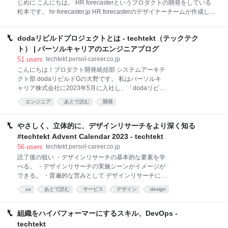
じめに こんにちは。 HR forecasterというプロダクトの開発をしている
卒メンバーの讃岐に話を聞きました。 新卒研修を通し
松本です。 hr-forecaster.jp HR forecasterのデザイナーチームが作成した
て、実際のプロジェクトにスムーズに合流し活躍でき
Figmaを元に、ランディングページのコードを自動生成できないか調べ
る土台をつくる ＼研修資料を一部公開／ 技術だけでな
たので、結果を共有したいと思います。 この記事のターゲット Webエ
く、“人を頼ること”や“他職種の仲間の視点で考えるこ
dodaリビルドプロジェクトとは - techtekt（テックテク
ンジニアの方 Webデザイナーの方 ランディングページを作成したい方
と”も身についた 今年の課題をふまえ、さらに質
Figmaとは Figmaは、デザインとプロトタイピング界隈で人気のツール
ト） | パーソルキャリアのエンジニアブログ
の一つです。 主にフロントエンドのUI/UXデザインを行うクラウドベー
51
users
techtekt.persol-career.co.jp
スのツールで、リアルタイムでデザイン作業を共有することが可能で
こんにちは！プロダクト開発統括部 システムアーキテ
す。 これによりスムーズなコラボレーションやコミュニケーションが実
クト部 dodaリビルドGの大野です。 私はパーソルキ
現します。 エンジニアの私はFigmaをWebサイト構築の元
ャリア株式会社に2023年5月に入社し、「dodaリビル
ドプロジェクト」のPMとして従事しております。今回
エンジニア
あとで読む
開発
はdodaリビルドプロジェクトについて現場目線でご紹
介させていただきます。 dodaリビルドプロジェクト
とは 転職サービス「doda」が抱える技術負債を解消
やさしく、立体的に、デザインリサーチをより深く知る
すべく発足しているプロジェクトです。 発足当時の背
#techtekt Advent Calendar 2023 - techtekt
景等は過去記事（こちら）を参考にしていただければ
56
users
techtekt.persol-career.co.jp
と思いますが、現在の取り組みを大きく分類すると下
読了後の狙い ・デザインリサーチの基本的な要素を学
記２つに取り組んでおります。 dodaサイトのマイグ
べる。 ・デザインリサーチの実施シーンがイメージが
レーション エンジニアの開発効率向上 １つめのdoda
できる。 ・普遍的な営みとして デザインリサーチに親
サイトのマイグレーションとはモノシリックな既存画
近感が持てる。 はじめに パーソルキャリア株式会社
面を順にフロントエンド/バックエンドへの構成に変更
ux
あとで読む
サービス
デザイン
design
UXリサーチャーの @ono_yah と申します。 今回は現
していくものです。既存doda画面をフロントエンドは
場UXリサーチャーの立場から ・UXリサーチという単
Next.js化、React版デ
語を知っている ・デザインリサーチをまったく知らな
組織をハイパフォーマーにするスキル、DevOps -
い ・近いことはやっているので、自分の業務をより深
techtekt