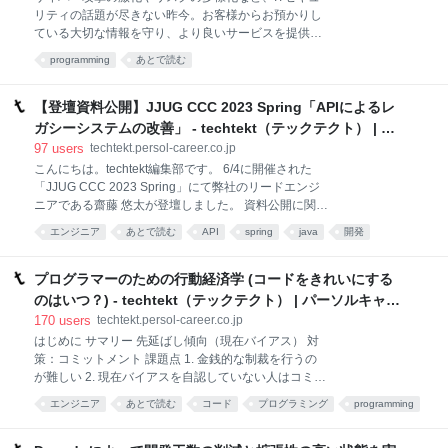
ました。そこで今回は3年ぶりにテクノロジー本部社
リティの話題が尽きない昨今。お客様からお預かりし
員にアンケート調査を実施。ぶっちゃけ回答も含め
ている大切な情報を守り、より良いサービスを提供し
て、リアルな“はたらく”を聞いてみました！ 調査期
ていくために、セキュリティ対策を日々柔軟に変化さ
間：2023/5/8～2023/5/19 調査対象：テクノロジー本
programming
あとで読む
せていくことの必要性が高まっています。 そうした
部所属社員（エンジニア、ITコンサルタント、デザイ
中、パーソルキャリアでは、ITセキュリティ企画推進
ナーなど） 有効回答数：232 調査方法：アンケ
グループを新設 。セキュリティを中心としたアーキテ
【登壇資料公開】JJUG CCC 2023 Spring「APIによるレ
クチャや戦略の策定、サイバーセキュリティ施策のさ
ガシーシステムの改善」 - techtekt（テックテクト） | パ
らなる推進に向け、新体制でのスタートを切りまし
ーソルキャリアのエンジニアブログ
97
users
techtekt.persol-career.co.jp
た。 今回は、同グループでITセキュリティ領域をリー
こんにちは。techtekt編集部です。 6/4に開催された
ドする役割を担うマネジャーの鈴木とシニアコンサル
「JJUG CCC 2023 Spring」にて弊社のリードエンジ
タントの櫻井へのインタビューです。実はこの2名、
ニアである齋藤 悠太が登壇しました。 資料公開に関す
パーソルキャリアに入社してまだ半年。外からの視点
る声を多く頂戴し、当日の資料を公開します。 ぜひご
も併せながら、“パーソルキャリアのITセキュリティの
エンジニア
あとで読む
API
spring
java
開発
覧ください！ APIによるレガシーシステムの改善 それ
現在地”をテーマに、率直な思いを語っていただきまし
development
資料
programming
では次回のtechtektもお楽しみに！ 齋藤 悠太 Yuta
た。 セキュリティのプロフェッショナルとしての豊富
Saito システムアーキテクト部 dodaアーキテクトグル
プログラマーのための行動経済学 (コードをきれいにする
な経験と互いの強
ープ リードエンジニア SIerや事業会社業務での開発を
のはいつ？) - techtekt（テックテクト） | パーソルキャリ
経験し、2020年9月にパーソルキャリアに入社。現在
アのエンジニアブログ
170
users
techtekt.persol-career.co.jp
はdodaサイト開発に携わっている。好きな技術領域は
はじめに サマリー 先延ばし傾向（現在バイアス） 対
Java、Spring、AWS。 ※2023年6月登壇時点の情報で
策：コミットメント 課題点 1. 金銭的な制裁を行うの
す。
が難しい 2. 現在バイアスを自認していない人はコミッ
トメント・デバイスを使わない 3. コミットメント・デ
エンジニア
あとで読む
コード
プログラミング
programming
バイス設計の問題 組織内の先延ばしを防ぐには まとめ
仕事
※三浦は退職していますが、本人の同意を得て、掲載