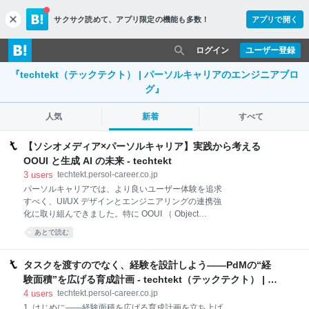
サクサク読めて、
アプリ限定の機能も多数！
アプリで開く
c
l
o
ログイン
ユーザー登録
s
『techtekt（テックテクト） | パーソルキャリアのエンジニアブロ
e
グ』
人気
新着
すべて
【ソシオメディア×パーソルキャリア】実践から考える
OOUI と生成 AI の未来 - techtekt
3
users
techtekt.persol-career.co.jp
パーソルキャリアでは、より良いユーザー体験を追求
すべく、UI/UX デザインとエンジニアリングの連携強
化に取り組んできました。特に OOUI （ Object
Oriented User Interface ）に関しては、2020 年にソシ
あとで読む
オメディア株式会社による OOUI トレーニングを受け
た （※1）ことを契機に、デザイナーとエンジニアの双
方が主体的に勉強会を開催し、継続して学びを深めて
タスクを渡すのでなく、経験を設計しよう――PdMの“経
います。 そこで今回は、5 年ぶりにソシオメディア株
験面積”を広げる育成計画 - techtekt（テックテクト） | パ
式会社の藤井様、高取様をお招きし、OOUI の現在地
ーソルキャリアのエンジニアブログ
4
users
techtekt.persol-career.co.jp
について伺いました。また、生成 AI 時代における
1. はじめに――経験面積を広げる育成計画を立ち上げ