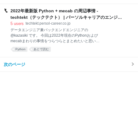
のオファー」という画面で、会員様向けに企業側から
は、行動経済学のステレオタイプバイアスをテーマに
のオフ
「Diversity, Inclusion & Equality」（※以下DI&E）の促
2022年最新版 Python + mecab の周辺事情 -
進について考えます。 パーソルグループではビジョン
techtekt（テックテクト） | パーソルキャリアのエンジニ
「はたらいて、笑おう。」の実現に向けて、多様性に
アブログ
5
users
techtekt.persol-career.co.jp
あふれるメンバーの強みを生かしていくために、「属
データエンジニア兼バックエンドエンジニアの
性」「価値観」「能力」の3つの観点でDI&Eを推進し
@kazasiki です。 今回は2022年現在のPythonおよび
ています。 一方、社会的な課題としても挙げられるよ
mecabまわりの事情をつらつらとまとめたいと思いま
うに、アンコンシャスバイアスをはじめとした差別、
す。 日本語の自然言語処理（特に形態素解析）を扱う
または多様性を受け止めきれないケースがあることも
Python
あとで読む
場合はよくお世話になるツールなのですが、mecab自
事実です。 多様性への理解やアンコンシャスバイアス
体が歴史のあるツールだったり、辞書データにも栄枯
の自覚をどのように促進し、行動に
盛衰があったり、ビルドが大変だったり、という感じ
次のページ
で、初学者にはやさしくない要素が満載です。 実際に
開発に使う際もプロジェクトによって環境構築や利用
方法がばらついたりする可能性もあります。実際、社
内でも少し問題になったことがあるので、今回ちょっ
と整理するための記事を書こうと思った次第です。 ま
た、環境に依存しない記述をするように努めますが、
筆者の環境はMacなのでWindowsのことはよくわかり
ません。そこは承知の上でお読みください。 結論 先に
結論をかくと、mecab-python