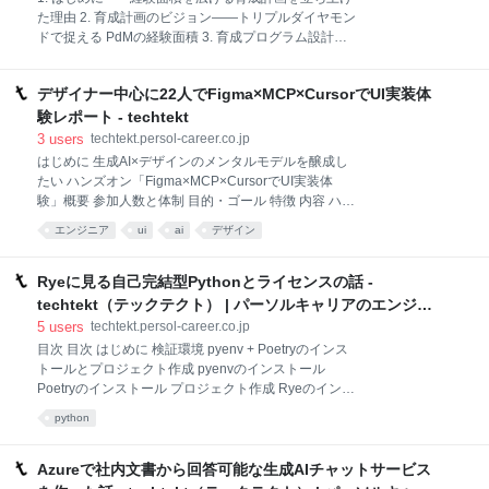
OOUI の役割や、今後の可能性についても語っていた
た理由 2. 育成計画のビジョン――トリプルダイヤモン
だきました。 パーソルキャリアからは OOUI に関する
ドで捉える PdMの経験面積 3. 育成プログラム設計プ
社内勉強会をリードする UI/UX デザイナーの篠崎と、
ロセス――共通課題補強から個別ロードマップへ 4. 実
リードエンジニアの金子も交えてディスカッションし
行段階で見えた気づき――成長実感を得られない真因
ました。 共通言語としての OOUI
デザイナー中心に22人でFigma×MCP×CursorでUI実装体
は“機会設計”だった 5. 今後の展望――育成計画も“プロ
ダクト” 6. おわりに――経験面積を共に広げる仲間へ
験レポート - techtekt
1. はじめに――経験面積を広げる育成計画を立ち上げ
3
users
techtekt.persol-career.co.jp
た理由 ダイレクト・ソーシングサービス「dodaダイ
はじめに 生成AI×デザインのメンタルモデルを醸成し
レクト」のプロダクトマネージャー（PdM）を務めて
たい ハンズオン「Figma×MCP×CursorでUI実装体
いる金野（かねの）です。 「dodaダイレクト」の
験」概要 参加人数と体制 目的・ゴール 特徴 内容 ハン
PdM組織は現在9名で構成されており、私はサブマネ
ズオンの成果 参加者アンケート結果 満足度と理解度、
エンジニア
ui
ai
デザイン
ジャーという立ち位置で、おもにジュニアメンバーの
「自分でもできそうか」の感覚（5段階評価） 特記事
マネジメントをしています。今年（2025年）4月には
項 アンケート結果から見えたこと ハンズオン実施にあ
新卒入社の社員もジョインし、シニア層から未経験者
たり「難しかったポイント」とその乗り越え方 ハンズ
Ryeに見る自己完結型Pythonとライセンスの話 -
まで幅広いバックグラ
オン実施で気をつけたこと おわり はじめに こんにち
techtekt（テックテクト） | パーソルキャリアのエンジニ
は。クライアントサービスデザイン部のUIUXデザイナ
アブログ
5
users
techtekt.persol-career.co.jp
ー篠崎です。 プロダクト開発の現場では、デザインを
目次 目次 はじめに 検証環境 pyenv + Poetryのインス
取り巻く生成AIの波がますます勢いを増しています。
トールとプロジェクト作成 pyenvのインストール
2024年までは文章から画像を生成する「テキストtoビ
Poetryのインストール プロジェクト作成 Ryeのインス
ジュアル」の手法が主流でしたが、今年2025年にはデ
トールとプロジェクト作成 インストール プロジェクト
ザインシステムをMCPサーバー化し、ビジュアルを飛
python
作成 pyenv環境とRye環境のPythonの挙動の違い
び越えて直接コードベースのUIを作るやり方が注目を
readlineモジュール なぜRyeのPythonはlibeditを使用
集めています。
するのか pyenvよるPythonのインストール Ryeによる
Azureで社内文書から回答可能な生成AIチャットサービス
Pythonのインストール ライセンスの問題 ユーザへの