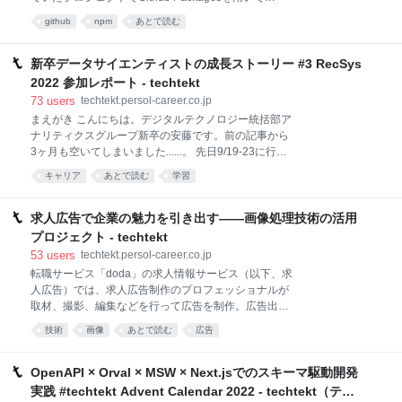
経て構築が進められたのか、プロジェクトをけん引し
private packageを作成した話を紹介します。 こんな人
たデジタルテクノロジー統括部（以下、DT部）エンジ
github
npm
あとで読む
に見てほしい 複数プロジェクト間でUIのリソースを共
ニアリンググループ柿田、泉と、インフラ基盤統括部
有したい github repository間で共有したいリソースが
クラウド推進グループの宮本に話を聞きました。
ある npm packageを作る上での選択肢を知りたい 背
新卒データサイエンティストの成長ストーリー #3 RecSys
景 当時担当していたプロジェクトでは、以下のような
2022 参加レポート - techtekt
状況でした。 サブプロジェクトA,Bの間でリソースを
73
users
techtekt.persol-career.co.jp
共有したい UIコンポーネント ユーティリティ、など
まえがき こんにちは。デジタルテクノロジー統括部ア
サブプロジェクトA,Bに関しては同じ技術スタック
ナリティクスグループ新卒の安藤です。前の記事から
(Node.js+React+Next.js+TypeScript)であるため、リソ
3ヶ月も空いてしまいました......。 先日9/19-23に行わ
ースを再利用することができれば、開発効率向上が期
れた国際学会RecSys 2022をオンラインで聴講したの
待できる状態でした。 しかし、サブプロジェクトA,B
キャリア
あとで読む
学習
で、その報告として記事を書くことにしました。パー
それぞ
ソルキャリアからは私を含め3名以上が参加したと聞
いています。 The ACM Conference on Recommender
求人広告で企業の魅力を引き出す――画像処理技術の活用
Systems、通称RecSysは推薦システムに関するトップ
プロジェクト - techtekt
カンファレンスであり、ジョブマッチとは密接な関わ
53
users
techtekt.persol-career.co.jp
りがある分野です。 推薦システムの最先端がどのよう
転職サービス「doda」の求人情報サービス（以下、求
なものであるかを知ることでビジネスに活かしたいと
人広告）では、求人広告制作のプロフェッショナルが
の思いから参加を申し出た、という経緯です。 (かな
取材、撮影、編集などを行って広告を制作。広告出稿
り直前の申請でしたが許可をいただくことが出来まし
いただいた法人企業様の魅力を余すことなく転職希望
た。この場を借りて改めてお礼申し上げます......！) 非
技術
画像
あとで読む
広告
者様にお届けしています。 しかし対面撮影の機会が減
常に興味深い発表が多数ありましたが、
ったコロナ禍においては、写真や画像は法人企業様か
ら提供いただくことも多く、照明の加減などによって
OpenAPI × Orval × MSW × Next.jsでのスキーマ駆動開発
「顔色が不自然になってしまっているけれど、他に素
実践 #techtekt Advent Calendar 2022 - techtekt（テッ