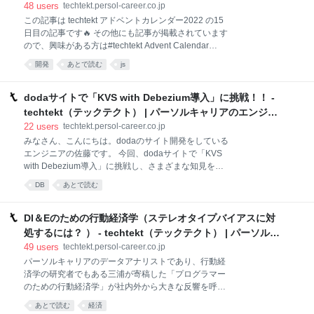
材がない」といったこともしばしば。 そこで今回、コ
クテクト） | パーソルキャリアのエンジニアブログ
48
users
techtekt.persol-career.co.jp
ンピュータビジョン領域における補正・加工技術を活
この記事は techtekt アドベントカレンダー2022 の15
用し、画像処理を最適に行うツールを構築。PoCが行
日目の記事です🔥 その他にも記事が掲載されています
われ、作業工数の大幅な削減などの成果をあげていま
ので、興味がある方は#techtekt Advent Calendar
す。本プロジェクトを担当した田口、宮下、芝、そし
2022で検索してみてください！ はじめに はじめまし
て求人広告制作のマネジャーである佐古に話を聞きま
開発
あとで読む
js
て。パーソルキャリア株式会社のサービス開発部でエ
した。 始まりは「画像処理技術を活用し、社内で浸透
ンジニアをしている西澤と申します。 HR forecasterと
させたい」という思い 現場・ビジネス・エンジニアの
いう採用支援サービスのフロントエンドエンジニアを
dodaサイトで「KVS with Debezium導入」に挑戦！！ -
密な連携でプロジェ
担当しています。今回はそのプロジェクト内で新たに
techtekt（テックテクト） | パーソルキャリアのエンジニ
組み上げた開発体制で導入したスキーマ駆動開発の流
アブログ
22
users
techtekt.persol-career.co.jp
れについて紹介したいと思います🙋‍♂️ 目次 開発環境 導
みなさん、こんにちは。dodaのサイト開発をしている
入背景 スキーマ駆動開発って何？ OASのディレクト
エンジニアの佐藤です。 今回、dodaサイトで「KVS
リ構成 OASを利用した型の生成・モックコードの生成
with Debezium導入」に挑戦し、さまざまな知見を得
Next.jsでMSWを動かす おわりに 開発環境 Next.js
られたので、その経験を記事にしました。 この記事の
12.3.4 React 18.2.0 TypeScript 4.
DB
あとで読む
サマリー Debeziumを本番環境へ適用することに挑戦
本番適用するも問題が発生 Debeziumを断念し、独自
のデータ転送を実装 結果的に知見を得ながらKVS導入
DI＆Eのための行動経済学（ステレオタイプバイアスに対
を達成！ ＜挑戦で得られた知見＞ なぜKVSを導入した
処するには？ ） - techtekt（テックテクト） | パーソルキ
のか？ 数億のレコード数を持つテーブルからSQL発行
ャリアのエンジニアブログ
49
users
techtekt.persol-career.co.jp
でデータ取得していた機能に対し、以下２つの目的を
パーソルキャリアのデータアナリストであり、行動経
もってKVSを導入しました。 画面表示の高速化 アクセ
済学の研究者でもある三浦が寄稿した「プログラマー
ス頻度の高いテーブル（RDB内）に対する負荷軽減 対
のための行動経済学」が社内外から大きな反響を呼
象画面について イメージが湧きやすいようにKVS導入
び、「行動経済学ってちょっと面白そう」「次も読み
の対象画面について、簡単に説明します。 「企業から
あとで読む
経済
たい！」と嬉しいお声をいただきました。そこで今回