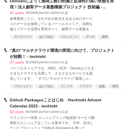
を継続しています。 はじめに こんにちは。パーソルキ
Denodoによって開発工数の削減と拡張性の高い状態を実
ャリア株式会社でデータアナリストとして働いている
現！法人顧客データ基盤構築プロジェクト 技術編 -
三浦です。 8 か月前ぐらいに、将来の自分のためにも
techtekt（テックテクト） | パーソルキャリアのエンジニ
41
users
techtekt.persol-career.co.jp
コードはきれいにした方が良いという内容の記事を書
アブログ
各事業部ごとに、それぞれが担当する法人向けサービ
きました。 プログラマーのための行動経済学 (自信過
スのデータを保有しているパーソルキャリア。垣根を
剰とリーダブルコード) コードをきれいにする、新し
越えてデータ活用を実現すべく、顧客データ基盤を構
い技術を学ぶ。 将来のために必要だと分かっていて
築したプロジェクトがスタートし、前回は取り組みの
も、面倒でつい先延ばしにしてしまいませんか。 この
データベース
あとで読む
マネジメント
データ
開発
全体概要について詳しく話を聞きました。 本プロジェ
記事も、半年前には書き終わっている予定でした。 今
クトでは、データ仮想化・統合ツール「Denodo」を
回は、こういった先延ばしをテーマと
採用してこれまでのデータ統合における課題を解決
“真の”マルチクラウド環境の実現に向けて、プロジェクト
し、開発工数の削減や拡張性の向上を実現したのだと
が始動！ - techtekt
いいます。 パーソルキャリアでは初となる
47
users
techtekt.persol-career.co.jp
「Denodo」活用の裏側には、どのようなポイントが
パーソルキャリアでは、AWS、GCP、Oracleなどさま
あったのでしょうか。データとテクノロジーを司るデ
ざまなクラウドを活用して、さまざまなサービスを提
ジタルテクノロジー統括部のエンジニアである寺本、
供しています。 「すでに“マルチクラウド”環境じゃな
井上、渡邉に話を聞きました。 ETL処理やトラブル時
いの？」と思われた方もいらっしゃるかと思います
の調査にかかる時間・コストの削減を目指し、
プロジェクト
あとで読む
インフラ
クラウド
組織
環境
が、AWSやOracleを除くサービスについてはインター
「Denodo」の導入を決断 “データマネジメントについ
ネット経由での接続となっていることもあり、開発時
て会話しやすい環境” ができ、次のステップに進めた
にさまざまな課題に直面しています。 そこで今回、エ
Github Packagesことはじめ #techtekt Advent
ETL処理やトラブル時
ンジニアがより開発しやすく・サービスの成長に合わ
Calendar 2022 - techtekt
せて最適な環境を選びやすい状態を作るべく、新たな
60
users
techtekt.persol-career.co.jp
プロジェクトが始動。Equinix社の相互接続サービスを
テクノロジー本部 エンジニアリング統括部 サービス開
利用し、データセンターと主要クラウド間および各ク
発部でエンジニアをしている青木です。 今年、担当し
ラウド間の接続を行いました。 どのようなプロセスを
ていたプロジェクトでGithub Packagesを用いて