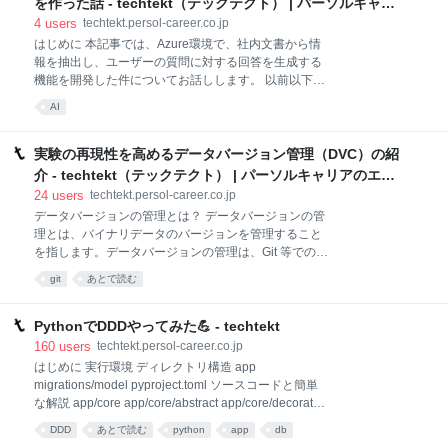
を作った話 - techtekt（テックテクト） | パーソルキャリ
影響 まとめ はじめに Pythonの開発において、pyenv
アのエンジニアブログ
4
users
techtekt.persol-career.co.jp
によるバージョンの切り替えと、Poetryによるプロジ
はじめに 本記事では、Azure環境で、社内文書から情
ェクト管理の組み合わせを使用されている方は多いか
報を抽出し、ユーザーの質問に対する回答を生成する
と思います。 そんな中、ワンストップなプロジェク
機能を開発した件についてお話しします。 以前以下の
ト・パッケージ管理ツールとして近年登場し、話題と
記事でリリース当初の話を記載しているので興味のあ
なっているのがRyeです。 rye-up.com Ry
AI
る方はご覧ください。 Azure OpenAI Serviceで社内版
ChatGPTのChatPCAを構築した話 目次 リリースの背
景 結論 概要の説明 取り組んだこと 今後の課題 まとめ
実験の再現性を高めるデータバージョン管理（DVC）の紹
注釈 リリースの背景 弊社では兼ねてより社内イントラ
介 - techtekt（テックテクト） | パーソルキャリアのエン
用のボットサービスが利用されていました。 ただ、こ
ジニアブログ
24
users
techtekt.persol-career.co.jp
ちらはルールベースで読み込ませた定型の資料内容以
データバージョンの管理とは？ データバージョンの管
外のことには回答ができないものとなっていました。
理とは、バイナリデータのバージョンを管理すること
そのため、日々蓄積する社内データに対して柔軟に対
を指します。データバージョンの管理は、Git 等でのコ
応して回答することは現実的に難しい課題点がありま
ードのバージョン管理をバイナリデータに拡張してい
した。 そういった中、昨今話題になっているChatGPT
git
あとで読む
ます。実験の再現性を高められるメリットがありま
を初めとした生成AI技術を活用してこうした課題を解
す。 DVC とは？ データのバージョンを管理する機能
決してい
をもつオープンソースソフトウェアです。データのハ
PythonでDDDやってみた💪 - techtekt
ッシュをテキストファイルで保持し git でバージョン
160
users
techtekt.persol-career.co.jp
管理します。また、yaml ファイルで実行パイプライン
はじめに 実行環境 ディレクトリ構造 app
を定義して監視対象データが更新された際にハッシュ
migrations/model pyproject.toml ソースコードと簡単
を更新することで、新しいハッシュ値を含んだデータ
な解説 app/core app/core/abstract app/core/decorator
をバージョン管理します。更新されたデータファイル
app/core/exception app/core/interface
DDD
あとで読む
python
app
db
はキャッシュディレクトリに保存され、必要なタイミ
app/core/middleware app/core/mixin app/ddd