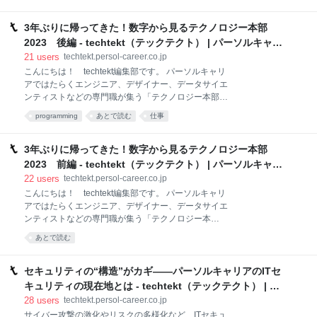
管掌してきた上妻が就任しました。 2023年度から新
な社会を創っていきたいと考えています。 そこで、前
しい中期経営計画もスタートし、テクノロジー本部の
回は公営塾の探究学習にて、パーソルキャリアのメン
役割はこれまで以上に広がり、また事業の中でも重要
3年ぶりに帰ってきた！数字から見るテクノロジー本部
バー2名に
なポジションを占めていくこととなります。 そうした
2023 後編 - techtekt（テックテクト） | パーソルキャリ
中、テクノロジー本部はどのような戦略を描き、どの
アのエンジニアブログ
21
users
techtekt.persol-career.co.jp
ような未来を見据えて進化を遂げていくのでしょう
こんにちは！ techtekt編集部です。 パーソルキャリ
か。そして上妻がテクノロジー本部で大切にしたい共
アではたらくエンジニア、デザイナー、データサイエ
通の価値観、カルチャーとは―― テクノロジー本部設
ンティストなどの専門職が集う「テクノロジー本部」
立以来3年半を振り返って 組織のフォーメーションを
のリアルな実態を伝えるアンケート調査記事、後編で
整え実行力を高める、次のフェーズへ 一つひとつの置
programming
あとで読む
仕事
す。 前編に続き、後編はメンバーのはたらく環境やパ
かれた場所で、言葉ではなく“力を尽くす”
ーソルキャリアではたらくオススメポイントなどを聞
www.youtube.com テクノロジー本部設立以来3年半を
いてみましたよ。 テクノロジー本部メンバーのはたら
3年ぶりに帰ってきた！数字から見るテクノロジー本部
振り返っ
く一日―― パーソルキャリアで“はたらく”を生々しく
2023 前編 - techtekt（テックテクト） | パーソルキャリ
紹介 その2 テクノロジー本部メンバーのはたらく一日
アのエンジニアブログ
22
users
techtekt.persol-career.co.jp
―― ※構成比は小数点以下第2位を四捨五入しているた
こんにちは！ techtekt編集部です。 パーソルキャリ
め、合計しても必ずしも100とはなりません。 まず
アではたらくエンジニア、デザイナー、データサイエ
は、始業時間から聞いてみました。フルリモート制度
ンティストなどの専門職が集う「テクノロジー本
が導入されてから、社内ではチラホラ朝型に切り替え
部」。これまでも数多くのインタビューやレポートを
た、なんていう声も聞こえてきましたが、9時前から
あとで読む
通じて、さまざまな側面をお伝えしてきました。 中で
始業している人が約3割となりましたね。テクノロジ
も、2020年に公開した社員アンケート調査記事、「数
ー本部の多くの組織では、10時スタートとしているた
字から見る！テクノロジー本部ってどんなところ？」
セキュリティの“構造”がカギ――パーソルキャリアのITセ
め
は、当時の社員の生の声を反映した記事になってお
キュリティの現在地とは - techtekt（テックテクト） | パ
り、多くの皆さまにご覧いただきました。 あれから3
ーソルキャリアのエンジニアブログ
28
users
techtekt.persol-career.co.jp
年、組織も人も大きく変わり、さまざまな変化があり
サイバー攻撃の激化やリスクの多様化など、ITセキュ