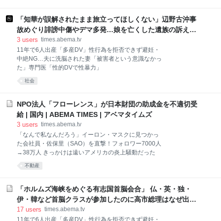
疑者の目撃情報「全身黒ずくめでサングラスだった」
セキュリティ
privacy
企業
行政
別府ひき逃げ殺人事件
「知華が誤解されたまま旅立ってほしくない」辺野古沖事
故めぐり誹謗中傷やデマ多発…娘を亡くした遺族の訴え
「全容・背景全て知りたい」 | 国内 | ABEMA TIMES | アベ
3
users
times.abema.tv
マタイムズ
11年で6人出産「多産DV」性行為を拒否できず避妊・
中絶NG…夫に洗脳された妻「被害者という意識なかっ
た」専門医「性的DVで性暴力」
社会
NPO法人「フローレンス」が日本財団の助成金を不適切受
給 | 国内 | ABEMA TIMES | アベマタイムズ
3
users
times.abema.tv
「なんで私なんだろう」イーロン・マスクに見つかっ
た会社員・佐保里（SAO）を直撃！フォロワー7000人
→38万人 きっかけは遠いアメリカの炎上騒動だった
不動産
「ホルムズ海峡をめぐる有志国首脳会合」 仏・英・独・
伊・韓など首脳クラスが参加したのに高市総理はなぜ出席
しなかった？ 問われた官房長官の答えは | 国際 | ABEMA
17
users
times.abema.tv
TIMES | アベマタイムズ
11年で6人出産「多産DV」性行為を拒否できず避妊・