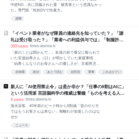
中絶NG…夫に洗脳された妻「被害者という意識なかっ
た」専門医「性的DVで性暴力」
国際
「イベント業者がなぜ隊員の連絡先を知っていた？」「謝
礼は受け取った？」「業者への利益供与では」「制服許可
した？」陸自トップに質問相次ぐ 自民党大会での隊員歌唱
383
users
times.abema.tv
で | 政治 | ABEMA TIMES | アベマタイムズ
「家のことは聞かんで…」友達の前で養父に殴られて
いた安達結希さん（11）が明かしていた家庭事情…
「結希くんなりのお母さんへの優しさが」京都男児遺
棄事件
自衛隊
政治
あとで読む
自民党
軍事
これはひどい
politics
カルト
新人に「AI使用禁止令」は是か非か？「仕事の8割はAIに」
という活用派 言語脳科学の権威は警鐘「ものを考える人間
に一番大事なものを手放している」 | 経済・IT | ABEMA
4
users
times.abema.tv
TIMES | アベマタイムズ
海水浴客、40年前のピーク時から9割減「昔のやり方
ではもうお客さんは来ない」海離れが加速したのはな
ぜか
ニュース