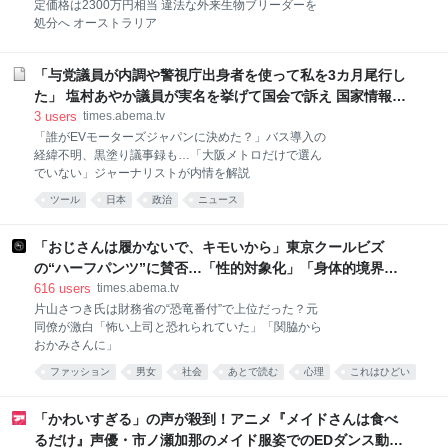
定価格は2300万円相当 違法な外来生物ブリーダーを
処分へ オーストラリア
「与党議員が内調や警視庁出身者を使って私を3カ月尾行し
た」 塩村あやか議員が実名を挙げて国会で訴え 国家情報会
議設置法案の修正求めるも否決される | 政治 | ABEMA
3
users
times.abema.tv
TIMES | アベマタイムズ
「誰がEVモーターズジャパンに決めた？」バス導入の
経緯不明、黒塗り議事録も…「大阪メトロだけで選ん
でいない」ジャーナリストが内情を解説
ツール
日本
政治
ニュース
「おじさんは履かないで、キモいから」東京クールビズ
の“ハーフパンツ”に賛否…「性的対象化」「身体的境界
性」専門家が紐解く不快の心理とは | 国内 | ABEMA
616
users
times.abema.tv
TIMES | アベマタイムズ
片山さつき氏は財務省の“恐竜番付”で上位だった？元
同僚が激白「怖い上司と恐れられていた」「関脇から
おかみさんに」
ファッション
男女
社会
あとで読む
心理
これはひどい
労働
gender
ジェンダー
「かわいすぎる」の声が殺到！アニメ『メイドさんは食べ
るだけ』声優・市ノ瀬加那のメイド服姿でのEDダンス動画