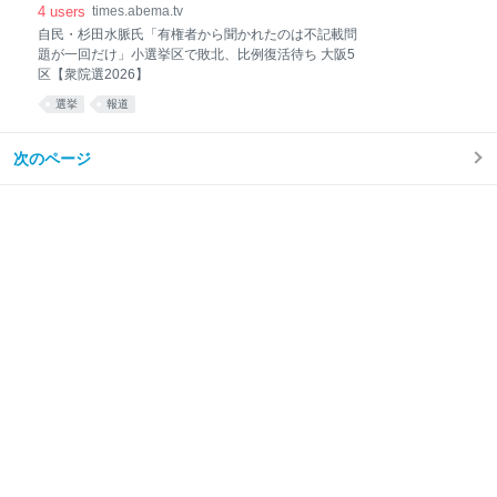
と意欲 | 政治 | ABEMA TIMES | アベマタイムズ
4
users
times.abema.tv
自民・杉田水脈氏「有権者から聞かれたのは不記載問
題が一回だけ」小選挙区で敗北、比例復活待ち 大阪5
区【衆院選2026】
選挙
報道
次のページ