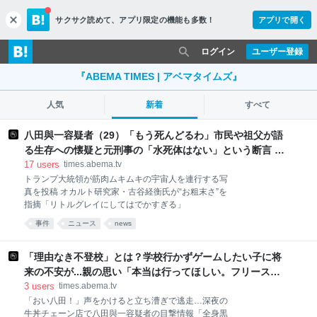
サクサク読めて、
アプリ限定の機能も多数！
アプリで開く
c
l
o
ログイン
ユーザー登録
s
e
『ABEMA TIMES | アベマタイムズ』
人気
新着
すべて
八田與一容疑者（29）「もう死んどるわ」市民や祖父が語
る生存への懐疑と元刑事の「水死体はない」という断言 西
成・歌舞伎町・離島への追跡…独自取材の記録 別府ひき逃
17
users
times.abema.tv
げ殺人事件 | 国内 | ABEMA TIMES | アベマタイムズ
トランプ大統領が筋肉ムキムキの宇宙人を連行する写
真を投稿 オカルト研究家・古谷経衡氏が“お粗末さ”を
指摘「リトルグレイにしてはでかすぎる」
事件
ニュース
news
「理由なき不登校」とは？学校行かずゲームしたい子に将
来の不安が...親の思い「本当は行ってほしい。フリースク
ールは送り迎えが必要で、不安感も強い」 | 国内 | ABEMA
3
users
times.abema.tv
TIMES | アベマタイムズ
「おい八田！」声をかけると立ち漕ぎで逃走…深夜の
牛丼チェーン店で八田與一容疑者の目撃情報「全身黒