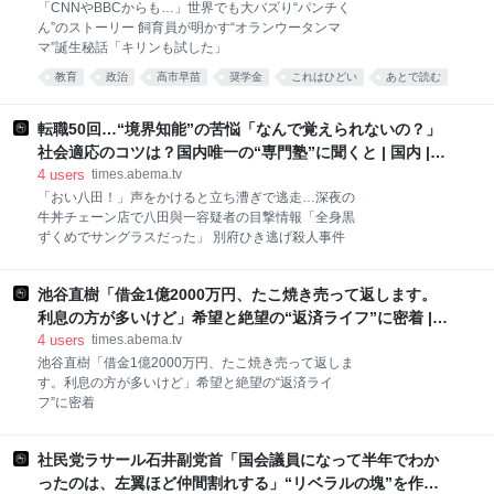
アベマタイムズ
「CNNやBBCからも…」世界でも大バズり“パンチく
ん”のストーリー 飼育員が明かす“オランウータンマ
マ”誕生秘話「キリンも試した」
教育
政治
高市早苗
奨学金
これはひどい
あとで読む
借金
自民党
高市政権
社会
転職50回…“境界知能”の苦悩「なんで覚えられないの？」
社会適応のコツは？国内唯一の“専門塾”に聞くと | 国内 |
ABEMA TIMES | アベマタイムズ
4
users
times.abema.tv
「おい八田！」声をかけると立ち漕ぎで逃走…深夜の
牛丼チェーン店で八田與一容疑者の目撃情報「全身黒
ずくめでサングラスだった」 別府ひき逃げ殺人事件
池谷直樹「借金1億2000万円、たこ焼き売って返します。
利息の方が多いけど」希望と絶望の“返済ライフ”に密着 |
エンタメ総合 | ABEMA TIMES | アベマタイムズ
4
users
times.abema.tv
池谷直樹「借金1億2000万円、たこ焼き売って返しま
す。利息の方が多いけど」希望と絶望の“返済ライ
フ”に密着
社民党ラサール石井副党首「国会議員になって半年でわか
ったのは、左翼ほど仲間割れする」“リベラルの塊”を作る