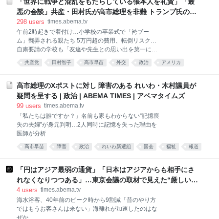
「世界に戦争と混乱をもたらしている張本人を礼賛」「最
悪の会談」共産・田村氏が高市総理を非難 トランプ氏のパ
ールハーバー発言にも言及「卑劣だと自認している」 | 政
298
users
times.abema.tv
治 | ABEMA TIMES | アベマタイムズ
午前2時起きで着付け…小学校の卒業式で「袴ブー
ム」翻弄される親たち 5万円超の費用、転倒リスク…
自粛要請の学校も「友達や先生との思い出を第一に。
服装はその次」 事実無根「再婚したんでしょ」「女関
共産党
田村智子
高市早苗
外交
政治
アメリカ
係でだいぶ罪を作ってそう」AIも騙されるぐらいネッ
トランプ
戦争
日本共産党
あとで読む
トで相次ぐ被害者遺族への誹謗中傷…夫・高羽悟さん
が語る胸中 名古屋主婦殺害事件
高市総理のXポストに対し 障害のある れいわ・木村議員が
疑問を呈する | 政治 | ABEMA TIMES | アベマタイムズ
99
users
times.abema.tv
「私たちは誰ですか？」名前も家もわからない“記憶喪
失の夫婦”が身元判明…2人同時に記憶を失った理由を
医師が分析
高市早苗
障害
政治
れいわ新選組
国会
福祉
報道
あとで読む
「円はアジア最弱の通貨」「日本はアジアからも相手にさ
れなくなりつつある」…東京会議の取材で見えた“厳しい日
本人の現実”とは？ 原因は少子高齢化ではない？ | 国内 |
4
users
times.abema.tv
ABEMA TIMES | アベマタイムズ
海水浴客、40年前のピーク時から9割減「昔のやり方
ではもうお客さんは来ない」海離れが加速したのはな
ぜか