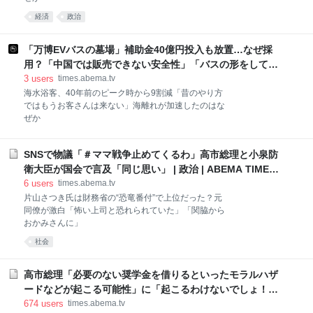
経済
政治
「万博EVバスの墓場」補助金40億円投入も放置…なぜ採
用？「中国では販売できない安全性」「バスの形をして走
ればいいレベル」ジャーナリストが解説 | 国内 | ABEMA
3
users
times.abema.tv
TIMES | アベマタイムズ
海水浴客、40年前のピーク時から9割減「昔のやり方
ではもうお客さんは来ない」海離れが加速したのはな
ぜか
SNSで物議「＃ママ戦争止めてくるわ」高市総理と小泉防
衛大臣が国会で言及「同じ思い」 | 政治 | ABEMA TIMES |
アベマタイムズ
6
users
times.abema.tv
片山さつき氏は財務省の“恐竜番付”で上位だった？元
同僚が激白「怖い上司と恐れられていた」「関脇から
おかみさんに」
社会
高市総理「必要のない奨学金を借りるといったモラルハザ
ードなどが起こる可能性」に「起こるわけないでしょ！」
と痛烈ヤジ 奨学金返済減税めぐり | 政治 | ABEMA TIMES |
674
users
times.abema.tv