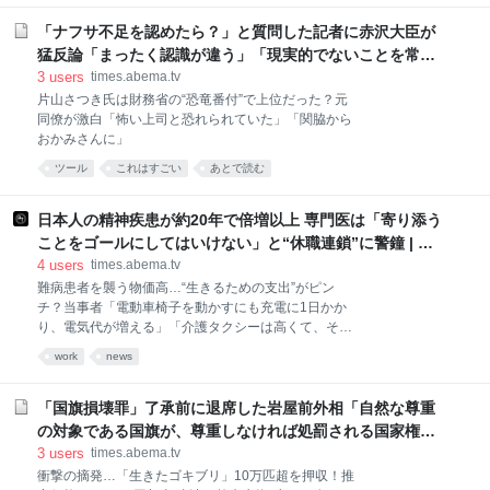
「ナフサ不足を認めたら？」と質問した記者に赤沢大臣が
猛反論「まったく認識が違う」「現実的でないことを常識
だと言う事自体、問題じゃないか」 | 政治 | ABEMA
3
users
times.abema.tv
TIMES | アベマタイムズ
片山さつき氏は財務省の“恐竜番付”で上位だった？元
同僚が激白「怖い上司と恐れられていた」「関脇から
おかみさんに」
ツール
これはすごい
あとで読む
日本人の精神疾患が約20年で倍増以上 専門医は「寄り添う
ことをゴールにしてはいけない」と“休職連鎖”に警鐘 | 国
内 | ABEMA TIMES | アベマタイムズ
4
users
times.abema.tv
難病患者を襲う物価高…“生きるための支出”がピン
チ？当事者「電動車椅子を動かすにも充電に1日かか
り、電気代が増える」「介護タクシーは高くて、そん
なに使えない」
work
news
「国旗損壊罪」了承前に退席した岩屋前外相「自然な尊重
の対象である国旗が、尊重しなければ処罰される国家権力
の象徴になる」懸念示す | 政治 | ABEMA TIMES | アベマタ
3
users
times.abema.tv
イムズ
衝撃の摘発…「生きたゴキブリ」10万匹超を押収！推