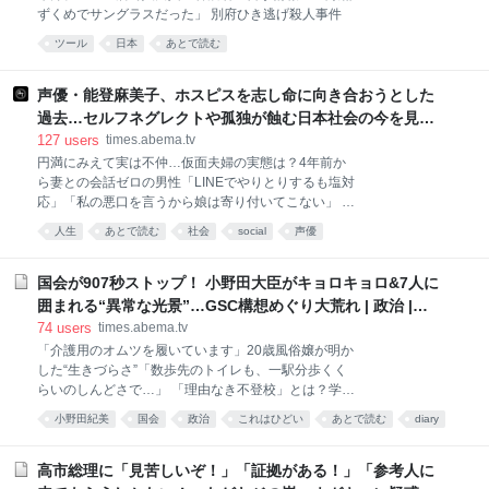
ずくめでサングラスだった」 別府ひき逃げ殺人事件
ツール
日本
あとで読む
声優・能登麻美子、ホスピスを志し命に向き合おうとした
過去…セルフネグレクトや孤独が蝕む日本社会の今を見つ
め「違う世界の話ではなく、地続きの場所にある」 | 国内 |
127
users
times.abema.tv
ABEMA TIMES | アベマタイムズ
円満にみえて実は不仲…仮面夫婦の実態は？4年前か
ら妻との会話ゼロの男性「LINEでやりとりするも塩対
応」「私の悪口を言うから娘は寄り付いてこない」 ガ
ーシー、“アイドル風ヘアの学ラン姿”の写真を公開
人生
あとで読む
社会
social
声優
「学校1番の不良と仲良かった」学歴についても告白
「世間に中卒だと思われてるけど大卒。英語の推薦で
受かった」
国会が907秒ストップ！ 小野田大臣がキョロキョロ&7人に
囲まれる“異常な光景”…GSC構想めぐり大荒れ | 政治 |
ABEMA TIMES | アベマタイムズ
74
users
times.abema.tv
「介護用のオムツを履いています」20歳風俗嬢が明か
した“生きづらさ”「数歩先のトイレも、一駅分歩くく
らいのしんどさで…」 「理由なき不登校」とは？学校
行かずゲームしたい子に将来の不安が...親の思い「本
小野田紀美
国会
政治
これはひどい
あとで読む
diary
当は行ってほしい。フリースクールは送り迎えが必要
自民党
で、不安感も強い」
高市総理に「見苦しいぞ！」「証拠がある！」「参考人に