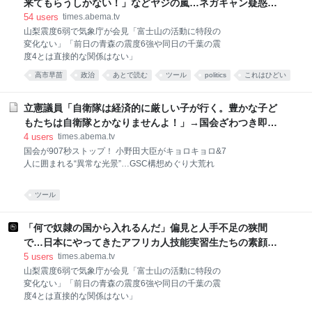
来てもらうしかない！」などヤジの嵐…ネガキャン疑惑
「声紋鑑定」の結果受け追及 | 政治 | ABEMA TIMES | アベ
54
users
times.abema.tv
マタイムズ
山梨震度6弱で気象庁が会見「富士山の活動に特段の
変化ない」「前日の青森の震度6強や同日の千葉の震
度4とは直接的な関係はない」
高市早苗
政治
あとで読む
ツール
politics
これはひどい
ネタ
立憲議員「自衛隊は経済的に厳しい子が行く。豊かな子ど
もたちは自衛隊とかなりませんよ！」→国会ざわつき即訂
正も小泉大臣「怒り」の猛反論 | 政治 | ABEMA TIMES | ア
4
users
times.abema.tv
ベマタイムズ
国会が907秒ストップ！ 小野田大臣がキョロキョロ&7
人に囲まれる“異常な光景”…GSC構想めぐり大荒れ
ツール
「何で奴隷の国から入れるんだ」偏見と人手不足の狭間
で…日本にやってきたアフリカ人技能実習生たちの素顔と
彼らを取り巻く現実 | 国内 | ABEMA TIMES | アベマタイム
5
users
times.abema.tv
ズ
山梨震度6弱で気象庁が会見「富士山の活動に特段の
変化ない」「前日の青森の震度6強や同日の千葉の震
度4とは直接的な関係はない」