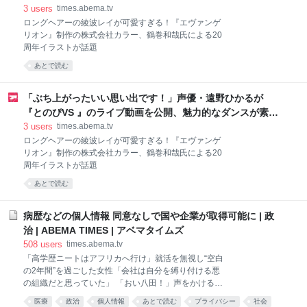
公開 | 声優 | アニメフリークス
3
users
times.abema.tv
ロングヘアーの綾波レイが可愛すぎる！『エヴァンゲ
リオン』制作の株式会社カラー、鶴巻和哉氏による20
周年イラストが話題
あとで読む
「ぶち上がったいい思い出です！」声優・遠野ひかるが
『とのぴVS 』のライブ動画を公開、魅力的なダンスが素敵
とファン絶賛 | 声優 | アニメフリークス
3
users
times.abema.tv
ロングヘアーの綾波レイが可愛すぎる！『エヴァンゲ
リオン』制作の株式会社カラー、鶴巻和哉氏による20
周年イラストが話題
あとで読む
病歴などの個人情報 同意なしで国や企業が取得可能に | 政
治 | ABEMA TIMES | アベマタイムズ
508
users
times.abema.tv
「高学歴ニートはアフリカへ行け」就活を無視し“空白
の2年間”を過ごした女性「会社は自分を縛り付ける悪
の組織だと思っていた」 「おい八田！」声をかけると
立ち漕ぎで逃走…深夜の牛丼チェーン店で八田與一容
医療
政治
個人情報
あとで読む
プライバシー
社会