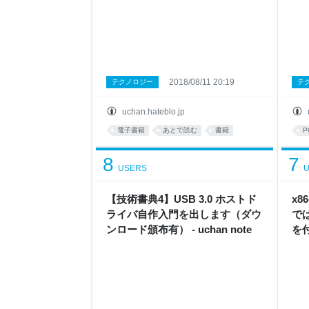
2018/08/11 20:19
テクノロジー
テ
uchan.hateblo.jp
電子書籍
あとで読む
書籍
P
8
7
USERS
U
【技術書典4】USB 3.0 ホストド
x8
ライバ自作入門を出します（ダウ
で
ンロード頒布有） - uchan note
を付