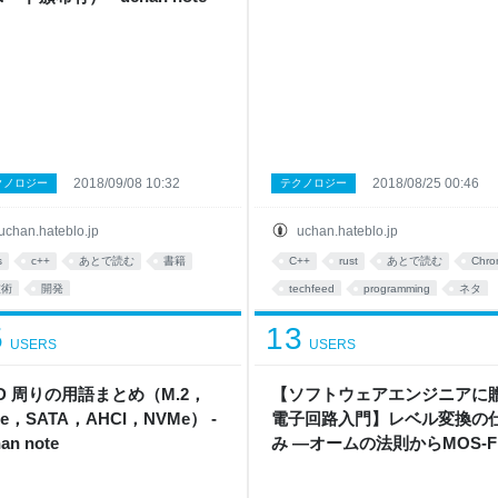
2018/09/08 10:32
2018/08/25 00:46
クノロジー
テクノロジー
uchan.hateblo.jp
uchan.hateblo.jp
s
c++
あとで読む
書籍
C++
rust
あとで読む
Chro
技術
開発
techfeed
programming
ネタ
5
13
USERS
USERS
D 周りの用語まとめ（M.2，
【ソフトウェアエンジニアに
Ie，SATA，AHCI，NVMe） -
電子回路入門】レベル変換の
an note
み ―オームの法則からMOS-F
を使ったレベル変換回路まで―
uchan note