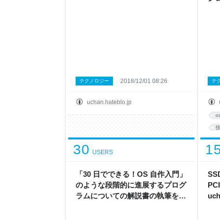
2018/12/01 08:26
テクノロジー
テ
uchan.hateblo.jp
o
30
1
USERS
「30 日でできる！OS 自作入門」
SS
のような段階的に進展するプログ
PC
ラムについての解説書の執筆を
uch
Git で支援する - uchan note