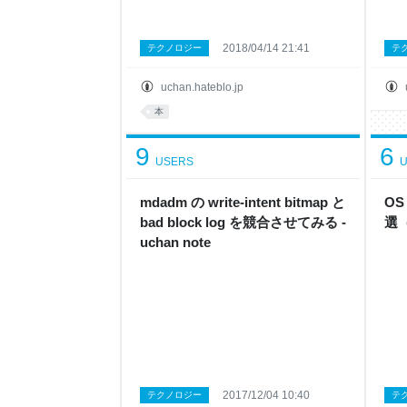
2018/04/14 21:41
テクノロジー
テ
uchan.hateblo.jp
本
9
6
USERS
U
mdadm の write-intent bitmap と
OS
bad block log を競合させてみる -
選（
uchan note
2017/12/04 10:40
テクノロジー
テ