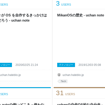
3
SERS
USERS
自作
々が OS を自作するきっかけは
MikanOSの歴史 - uchan note
ろう - uchan note
2020/02/25 21:24
2019/12/03 05:08
クノロジー
テクノロジー
uchan.hateblo.jp
uchan.hateblo.jp
Tech
31
SERS
USERS
+ autoの使いどころ・使わな
uchanの自作OS的な自分史 -