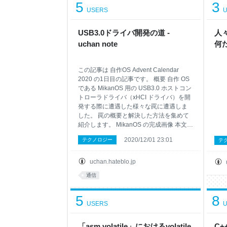
5
3
USERS
U
USB3.0ドライバ開発の道 -
人
uchan note
何だ
この記事は 自作OS Advent Calendar
2020 の1日目の記事です。 概要 自作 OS
である MikanOS 用の USB3.0 ホストコン
トローラドライバ（xHCI ドライバ）を開
発する際に遭遇した様々な罠に遭遇しま
した。 罠の概要と解決した方法を集めて
紹介します。 MikanOS の完成画像 本文
本文はスライドです。 USB3.0ドライバ開
2020/12/01 23:01
テクノロジー
テ
発の道 from uchan_nos
www2.slideshare.net ※12/1 に記事を間に
合わせるために極限まで省力化したブロ
uchan.hateblo.jp
グ記事ですみません( ;∀;)
通信
5
8
USERS
U
「asm volatile」におけるvolatile
C+