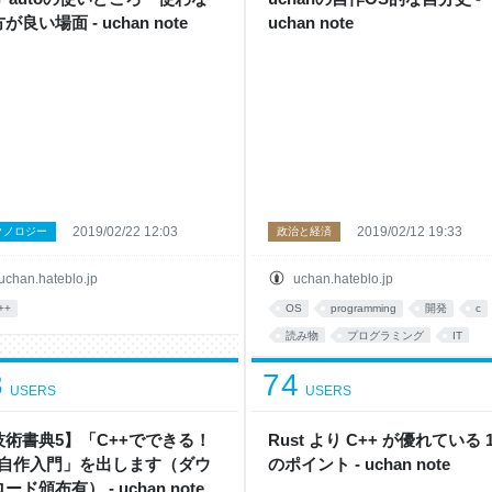
が良い場面 - uchan note
uchan note
2019/02/22 12:03
2019/02/12 19:33
クノロジー
政治と経済
uchan.hateblo.jp
uchan.hateblo.jp
++
OS
programming
開発
c
読み物
プログラミング
IT
あとで読む
3
74
USERS
USERS
技術書典5】「C++でできる！
Rust より C++ が優れている 1
S自作入門」を出します（ダウ
のポイント - uchan note
ード頒布有） - uchan note