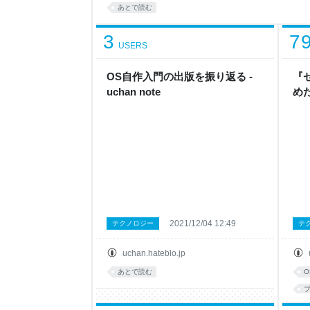
ます。 記事の概要 データ競合，アトミック変数，逐次一貫
あとで読む
関係などの用語に興味がありますか？ この記事は
3
7
USERS
OS自作入門の出版を振り返る -
『
uchan note
めた
2021/12/04 12:49
テクノロジー
テ
uchan.hateblo.jp
あとで読む
O
b