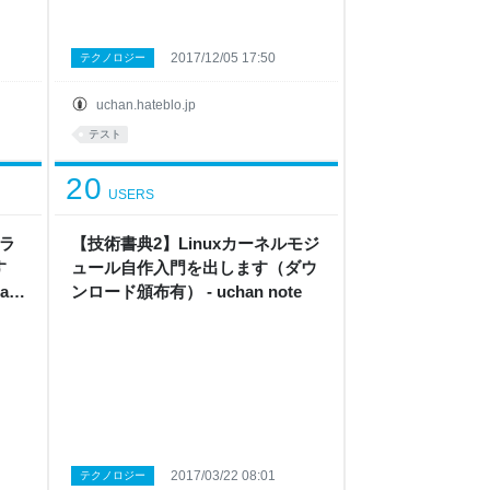
2017/12/05 17:50
テクノロジー
uchan.hateblo.jp
テスト
20
USERS
ラ
【技術書典2】Linuxカーネルモジ
す
ュール自作入門を出します（ダウ
an
ンロード頒布有） - uchan note
2017/03/22 08:01
テクノロジー