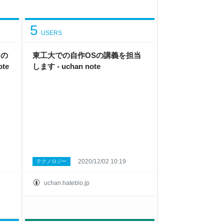
5
USERS
 の
東工大での自作OSの講義を担当
te
します - uchan note
2020/12/02 10:19
テクノロジー
uchan.hateblo.jp