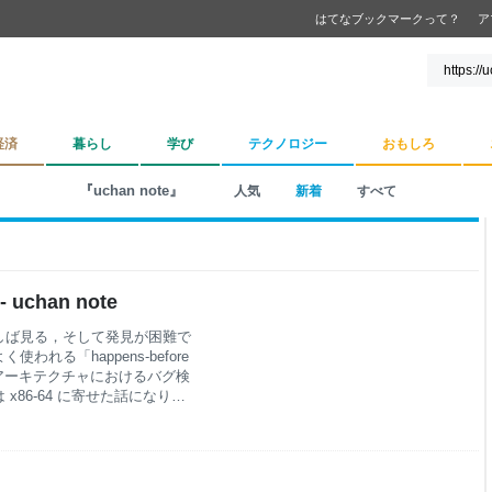
はてなブックマークって？
ア
経済
暮らし
学び
テクノロジー
おもしろ
『uchan note』
人気
新着
すべて
uchan note
しば見る，そして発見が困難で
る「happens-before
4 アーキテクチャにおけるバグ検
86-64 に寄せた話になりま
ミック変数を使ったバグの防止
合バグを検出する手法，特に
の研究者 x86-64 & C++ を
語にも通じる話もたくさんあり