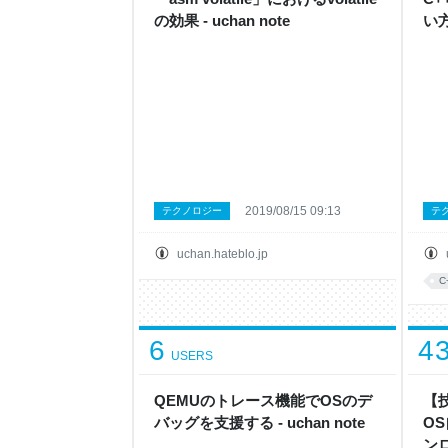
の効果 - uchan note
い方
2019/08/15 09:13
テクノロジー
テ
uchan.hateblo.jp
C
6
4
USERS
QEMUのトレース機能でOSのデ
【
バッグを支援する - uchan note
O
ンロ