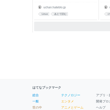
uchan.hateblo.jp
Linux
あとで読む
c
はてなブックマーク
総合
テクノロジー
アプリ・
一般
エンタメ
開発ブロ
世の中
アニメとゲーム
ヘルプ