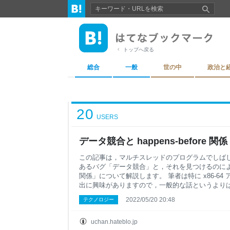
トップへ戻る
総合
一般
世の中
政治と
20
USERS
データ競合と happens-before 関係 - 
この記事は，マルチスレッドのプログラムでしば
あるバグ「データ競合」と，それを見つけるのによく使われ
関係」について解説します。 筆者は特に x86-6
出に興味がありますので，一般的な話というよりは x
す。 想定読者 データ競合バグの発生原理やアト
2022/05/20 20:48
テクノロジー
方法を知りたいと思っているプログラマ データ競
happens-before 関係を勉強したいプログラム解析手法
例に説明しますが，その他のアーキテクチャや言
uchan.hateblo.jp