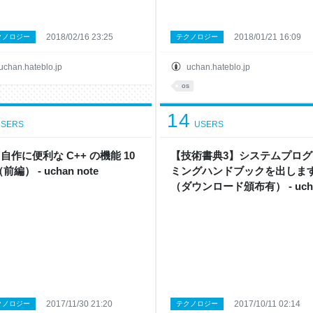
2018/02/16 23:25
2018/01/21 16:09
クノロジー
テクノロジー
uchan.hateblo.jp
uchan.hateblo.jp
os
14
SERS
USERS
 自作に便利な C++ の機能 10
【技術書典3】システムプログ
前編） - uchan note
ミングハンドブックを出しま
（ダウンロード頒布有） - uch
note
2017/11/30 21:20
2017/10/11 02:14
クノロジー
テクノロジー