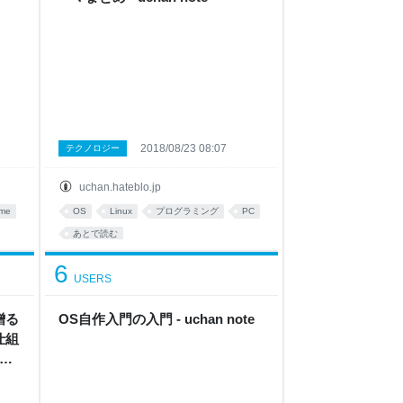
2018/08/23 08:07
テクノロジー
uchan.hateblo.jp
me
OS
Linux
プログラミング
PC
あとで読む
6
USERS
贈る
OS自作入門の入門 - uchan note
仕組
ET
 -