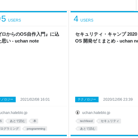
性，happens-before
マルチスレッドで良く
95
4
USERS
USERS
ゼロからのOS自作入門』に込
セキュリティ・キャンプ 2020
思い - uchan note
OS 開発ゼミまとめ - uchan no
2021/02/08 16:01
2020/12/06 23:39
クノロジー
テクノロジー
uchan.hateblo.jp
uchan.hateblo.jp
S
あとで読む
本
techfeed
セキュリティ
プログラミング
programming
あとで読む
ook
書籍
出版
入門