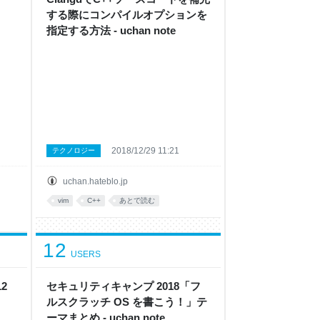
する際にコンパイルオプションを
指定する方法 - uchan note
2018/12/29 11:21
テクノロジー
uchan.hateblo.jp
vim
C++
あとで読む
12
USERS
2
セキュリティキャンプ 2018「フ
ルスクラッチ OS を書こう！」テ
ーマまとめ - uchan note