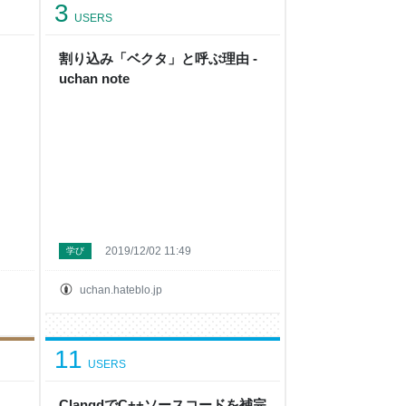
3
USERS
割り込み「ベクタ」と呼ぶ理由 -
uchan note
2019/12/02 11:49
学び
uchan.hateblo.jp
11
USERS
ClangdでC++ソースコードを補完