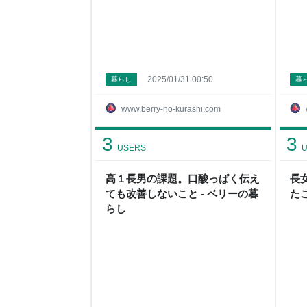
2025/01/31 00:50
暮らし
暮
www.berry-no-kurashi.com
3
3
USERS
U
高１長男の課題。口酸っぱく伝え
長
ても改善しないこと - ベリーの暮
た
らし