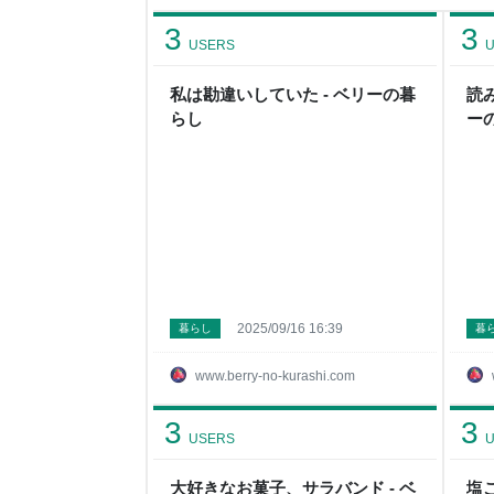
たちはまだ小学生なので 「やりたい！やらせて！
ジュースは 有元葉子さん流に まな板で青梅をた
3
3
た。 半分はガラス瓶に入れて、メープルシロップ
USERS
U
私は勘違いしていた - ベリーの暮
読
らし
ー
2025/09/16 16:39
暮らし
暮
www.berry-no-kurashi.com
3
3
USERS
U
大好きなお菓子、サラバンド - ベ
塩