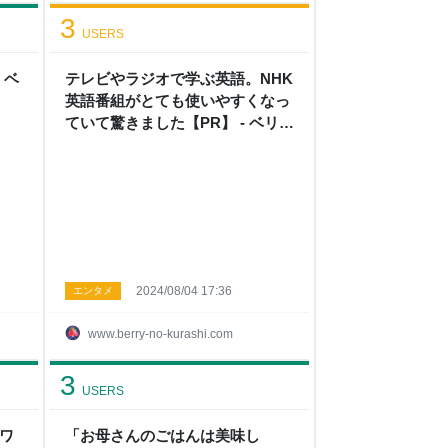
3
USERS
 ベ
テレビやラジオで学ぶ英語。NHK
英語番組がとても使いやすくなっ
ていて驚きました【PR】 - ベリー
の暮らし
2024/08/04 17:36
エンタメ
www.berry-no-kurashi.com
3
USERS
ロワ
「お母さんのごはんは美味し