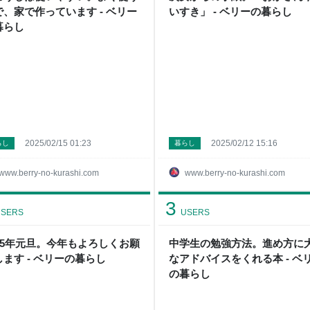
で、家で作っています - ベリー
いすき」 - ベリーの暮らし
暮らし
2025/02/15 01:23
2025/02/12 15:16
らし
暮らし
www.berry-no-kurashi.com
www.berry-no-kurashi.com
3
SERS
USERS
025年元旦。今年もよろしくお願
中学生の勉強方法。進め方に
します - ベリーの暮らし
なアドバイスをくれる本 - ベ
の暮らし