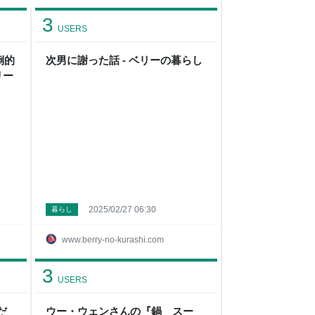
3
USERS
倒的
次男に謝った話 - ベリーの暮らし
リー
2025/02/27 06:30
暮らし
www.berry-no-kurashi.com
3
USERS
だ
ウー・ウェンさんの『鍋 スー