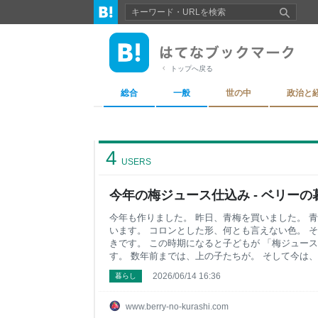
トップへ戻る
総合
一般
世の中
政治と
4
USERS
今年の梅ジュース仕込み - ベリーの
今年も作りました。 昨日、青梅を買いました。 
います。 コロンとした形、何とも言えない色。 
きです。 この時期になると子どもが 「梅ジュー
す。 数年前までは、上の子たちが。 そして今は
も毎年毎年 梅ジュースを作っていて いつも子ど
2026/06/14 16:36
暮らし
した。 きれいに洗って乾かした梅の「へそ」を 
らうんです。 中高生になった上の子たちはもう 
なくなりました。 ジュースができたときに作って
www.berry-no-kurashi.com