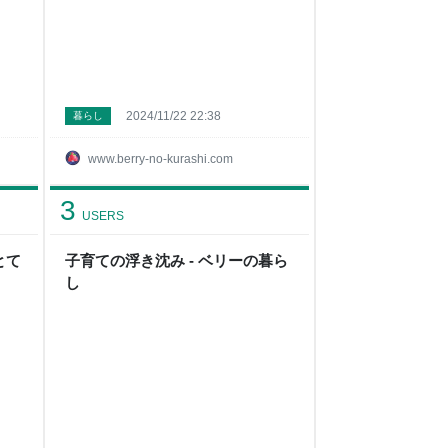
2024/11/22 22:38
暮らし
www.berry-no-kurashi.com
3
USERS
とて
子育ての浮き沈み - ベリーの暮ら
し