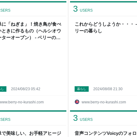
3
SERS
USERS
単に「ねぎま」！焼き鳥が食べ
これからどうしようか・・・ -
いときに作るもの（ヘルシオウ
リーの暮らし
ーターオーブン） - ベリーの暮
し
2024/08/23 05:42
2024/08/08 21:30
らし
暮らし
www.berry-no-kurashi.com
www.berry-no-kurashi.com
3
SERS
USERS
単で美味しい、お手軽アヒージ
音声コンテンツVoicyのフォ