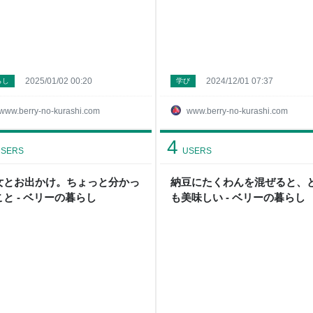
2025/01/02 00:20
2024/12/01 07:37
らし
学び
www.berry-no-kurashi.com
www.berry-no-kurashi.com
4
SERS
USERS
女とお出かけ。ちょっと分かっ
納豆にたくわんを混ぜると、
こと - ベリーの暮らし
も美味しい - ベリーの暮らし