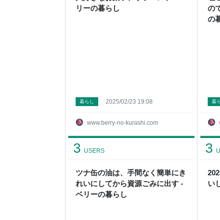
リーの暮らし
の
の
2025/02/23 19:08
暮らし
暮
www.berry-no-kurashi.com
3
3
USERS
U
ツナ缶の油は、手間なく簡単にき
2
れいにしてから資源ごみに出す -
い
ベリーの暮らし