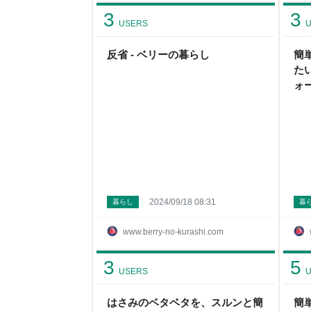
3
3
USERS
U
反省 - ベリーの暮らし
簡
た
ォ
ら
2024/09/18 08:31
暮らし
暮
www.berry-no-kurashi.com
3
5
USERS
U
はさみのベタベタを、スルンと簡
簡