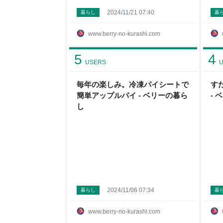
2024/11/21 07:40
暮らし
暮
www.berry-no-kurashi.com
5
4
USERS
U
毎年の楽しみ。冷凍パイシートで
す
簡単アップルパイ - ベリーの暮ら
-
し
2024/11/06 07:34
暮らし
暮
www.berry-no-kurashi.com