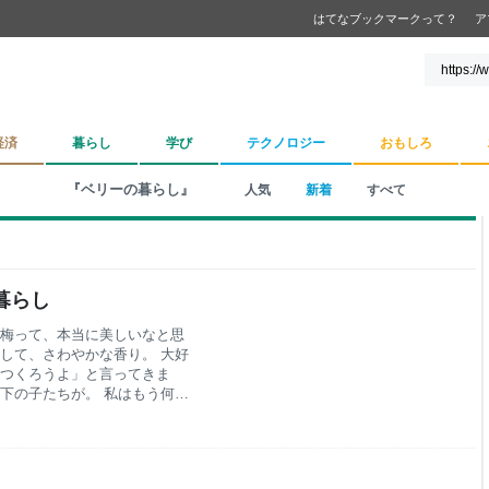
はてなブックマークって？
ア
経済
暮らし
学び
テクノロジー
おもしろ
『ベリーの暮らし』
人気
新着
すべて
暮らし
青梅って、本当に美しいなと思
そして、さわやかな香り。 大好
スつくろうよ」と言ってきま
、下の子たちが。 私はもう何年
もたちに手伝ってもらってきま
子どもたちに爪楊枝で取っても
「手伝いたい！」と言うことは
あげたら飲むくらい。 下の子