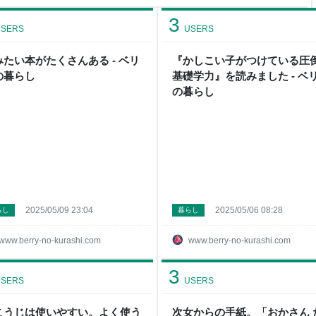
」と一生懸命です。 今年の梅
たき割って作ることにしまし
3
を注ぎ。 そし
SERS
USERS
みたい本がたくさんある - ベリ
『かしこい子がつけている圧
の暮らし
基礎学力』を読みました - ベ
の暮らし
2025/05/09 23:04
2025/05/06 08:28
らし
暮らし
www.berry-no-kurashi.com
www.berry-no-kurashi.com
3
SERS
USERS
こうじは使いやすい。よく使う
次女からの手紙。「おかさん 