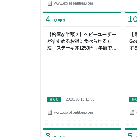
てるところ 一蘭カップ麺を食べた感想 さいごに
www.excellentitem.com
私の推測ではありますが、一蘭ではコロナ前まで
く、いつ見ても大行列がありました。 新宿や六本
4
1
家賃もかなりの額でしょう。 コロナ渦で行列がな
USERS
【松屋が半額？】ヘビーユーザー
【
がすすめるお得に食べられる方
G
法！ステーキ丼1250円→半額で食
す
べられる！ - 【節約と買い物のプ
【
ロ】になろうとするブログ
と
2020/10/11 11:55
暮らし
暮
www.excellentitem.com
3
5