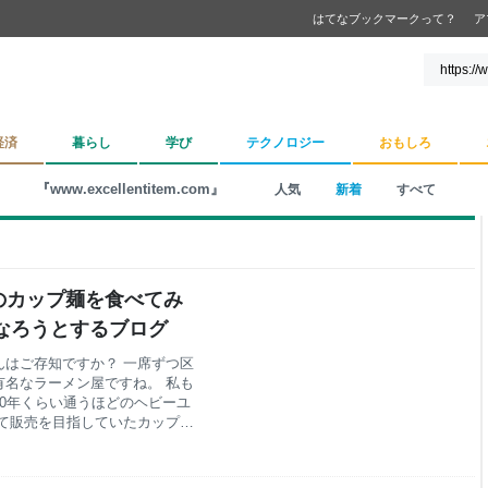
はてなブックマークって？
ア
経済
暮らし
学び
テクノロジー
おもしろ
『www.excellentitem.com』
人気
新着
すべて
のカップ麺を食べてみ
になろうとするブログ
はご存知ですか？ 一席ずつ区
名なラーメン屋ですね。 私も
0年くらい通うほどのヘビーユ
て販売を目指していたカップ麺
した。 早速、コンビニローソン
たいと思います。 目次 一蘭
だわり 一蘭のカップ麺の売っ