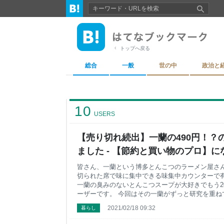
トップへ戻る
総合
一般
世の中
政治と
10
USERS
【売り切れ続出】一蘭の490円！？
ました - 【節約と買い物のプロ】
皆さん、一蘭という博多とんこつのラーメン屋さん
切られた席で味に集中できる味集中カウンターで有
一蘭の臭みのないとんこつスープが大好きでもう2
ーザーです。 今回はその一蘭がずっと研究を重ね
ですが、2021年2月15日についに販売が実現しま
2021/02/18 09:32
暮らし
で購入することができたので実食レビューしていき
がカップ麺を発売する理由 一蘭のカップ麺へのこ