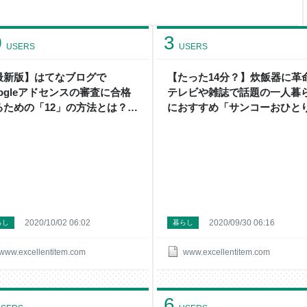
 一蘭がカップ麺を発売する理由
は外国人のお客さんの比率が多
木など一等地での店舗も多く、
0
3
くなり
USERS
USERS
最新版】はてなブログで
【たった14分？】炊飯器に革
oogleアドセンスの審査に合格
テレビや雑誌で話題の一人暮
るための「12」の方法とは？ -
におすすめ「サンコーおひと
節約と買い物のプロ】になろう
ま用超高速弁当箱炊飯器」 - 
するブログ
約と買い物のプロ】になろう
るブログ
2020/10/02 06:02
2020/09/30 06:16
らし
暮らし
www.excellentitem.com
www.excellentitem.com
6