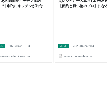
】あの隙間がキッチン収納
点レシピ】一人暮らしの男料理
！？│劇的にキッチンが片付く
【節約と買い物のプロ】にな
法！ - 【節約と買い物のプロ】
とするブログ
なろうとするブログ
2020/04/28 10:35
2020/04/24 20:41
らし
暮らし
www.excellentitem.com
www.excellentitem.com