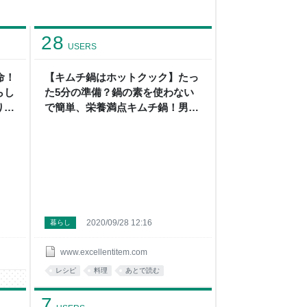
28
USERS
命！
【キムチ鍋はホットクック】たっ
らし
た5分の準備？鍋の素を使わない
りさ
で簡単、栄養満点キムチ鍋！男の
【節
一人暮らしレシピ - 【節約と買い
とす
物のプロ】になろうとするブログ
2020/09/28 12:16
暮らし
www.excellentitem.com
レシピ
料理
あとで読む
7