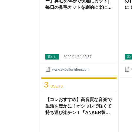
ー】鼻毛を30秒で快適にカット│
め
毎日の鼻毛カットを劇的に楽にす
に
る - 【節約と買い物のプロ】にな
方
ろうとするブログ
に
2020/04/29 20:57
暮らし
暮
www.excellentitem.com
3
USERS
【コレおすすめ】高音質な音楽で
生活を豊かに！オシャレで軽くて
持ち運び楽チン！「ANKER製
Bluetoothスピーカー」 - ファイ
ナンシャルプランナーが教える！
男の人生を豊かにする方法