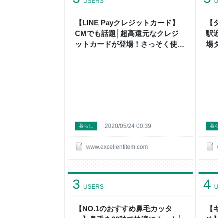
USERS
U
【LINE Payクレジットカード】
【
CMでも話題│超高還元なクレジ
駅
ットカードが登場！さっそく使っ
場
てみました - 【節約と買い物のプ
ト
ロ】になろうとするブログ
な
2020/05/24 00:39
暮らし
暮
www.excellentitem.com
3
4
USERS
U
【NO.1のおすすめ鼻毛カッタ
【