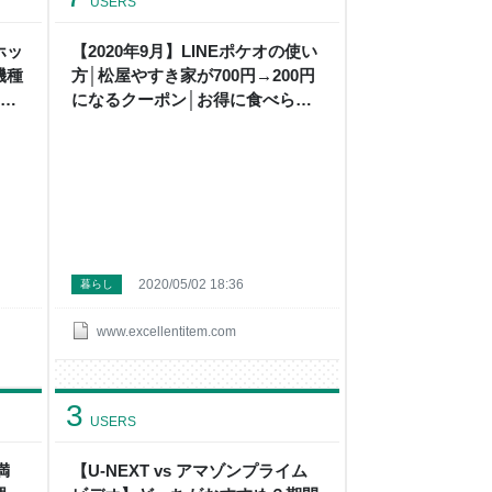
USERS
ホッ
【2020年9月】LINEポケオの使い
機種
方│松屋やすき家が700円→200円
ト・
になるクーポン│お得に食べられ
 -
るキャンペーン中！ - 【節約と買
ろう
い物のプロ】になろうとするブロ
グ
2020/05/02 18:36
暮らし
www.excellentitem.com
3
USERS
満
【U-NEXT vs アマゾンプライム