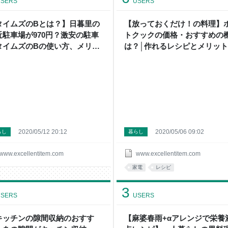
SERS
USERS
タイムズのBとは？】日暮里の
【放っておくだけ！の料理】
近駐車場が970円？激安の駐車
トクックの価格・おすすめの
タイムズのBの使い方、メリッ
は？│作れるレシピとメリッ
は - 【節約と買い物のプロ】に
デメリットを検証してみました
ろうとするブログ
【節約と買い物のプロ】にな
とするブログ
2020/05/12 20:12
2020/05/06 09:02
らし
暮らし
www.excellentitem.com
www.excellentitem.com
家電
レシピ
3
SERS
USERS
キッチンの隙間収納のおすす
【麻婆春雨+αアレンジで栄養