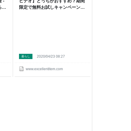
 -
ビデオ】どっちがおすすめ？期間
ろう
限定で無料お試しキャンペーン
中！ - 【節約と買い物のプロ】に
なろうとするブログ
2020/04/23 08:27
暮らし
www.excellentitem.com