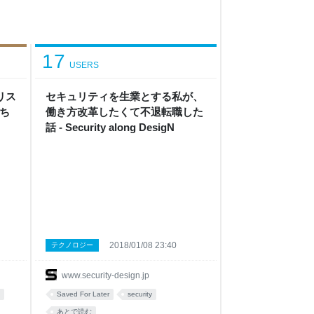
17
USERS
リス
セキュリティを生業とする私が、
ち
働き方改革したくて不退転職した
話 - Security along DesigN
2018/01/08 23:40
テクノロジー
www.security-design.jp
Saved For Later
security
あとで読む