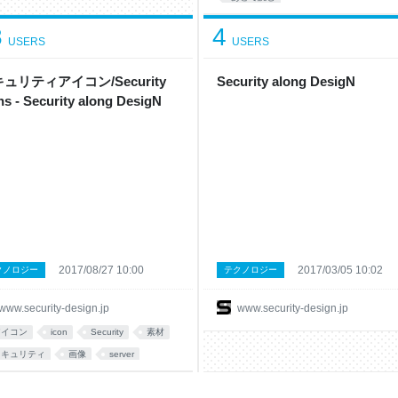
8
4
USERS
USERS
ュリティアイコン/Security
Security along DesigN
ns - Security along DesigN
2017/08/27 10:00
2017/03/05 10:02
クノロジー
テクノロジー
www.security-design.jp
www.security-design.jp
アイコン
icon
Security
素材
セキュリティ
画像
server