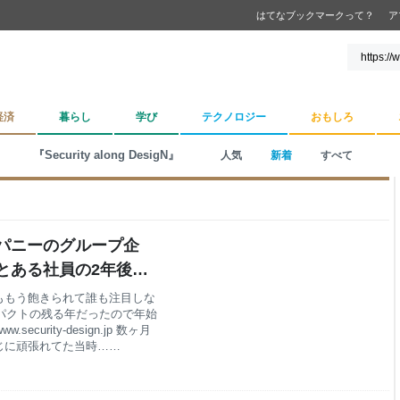
はてなブックマークって？
ア
経済
暮らし
学び
テクノロジー
おもしろ
『Security along DesigN』
人気
新着
すべて
パニーのグループ企
とある社員の2年後の
ももう飽きられて誰も注目しな
ンパクトの残る年だったので年始
urity-design.jp 数ヶ月
じに頑張れてた当時…
ori.fmにも出演させていただきまし
キュリティサービスとチームを立ち上
に舵を切り、ログ分析だけでな