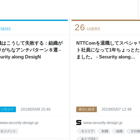
itをチーム標準にしたり、どう
提にセキュリティアナリスト業務
根づけながらここまで
26
SERS
USERS
織はこうして失敗する：組織が
NTTComを退職してスペシャ
りがちなアンチパターン８選 -
ト社員になって1年ちょっとた
urity along DesigN
ました。 - Security along
DesigN
2019/05/09 15:46
2019/05/07 12:48
クノロジー
政治と経済
www.security-design.jp
www.security-design.jp
マネジメント
キャリア
転職
組織
その他
あとで読む