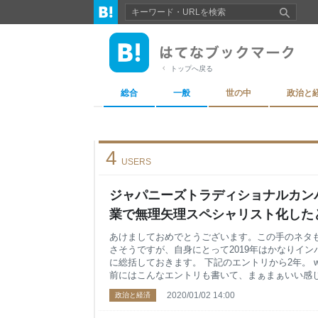
トップへ戻る
総合
一般
世の中
政治と
4
USERS
ジャパニーズトラディショナルカン
業で無理矢理スペシャリスト化した
リアル - Security along DesigN
あけましておめでとうございます。この手のネタ
さそうですが、自身にとって2019年はかなりイ
に総括しておきます。 下記のエントリから2年。 www.sec
前にはこんなエントリも書いて、まぁまぁいい感
www.security-design.jp この流れで、Fukab
2020/01/02 14:00
政治と経済
た。 fukabori.fm 思えば2015年に新しいセ
げ、セキュリティ技術者の楽園にしようと内製化