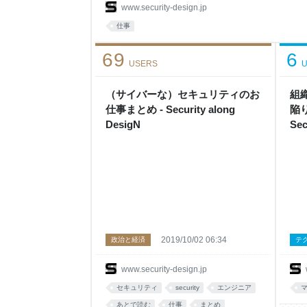
く、自分でもいくつかのシステムを開発しながらg
www.security-design.jp
せならということでdockerによるコンテナを前
仕事
環境を構築したり、技術的基礎もしっかり組織に
69
6
USERS
U
（サイバーな）セキュリティのお
組
仕事まとめ - Security along
陥
DesigN
Sec
2019/10/02 06:34
政治と経済
テ
www.security-design.jp
セキュリティ
security
エンジニア
あとで読む
仕事
まとめ