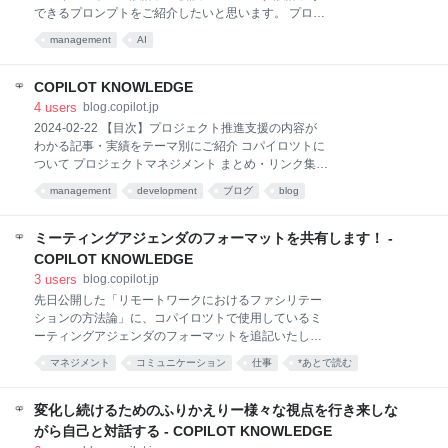
「移動からの自由」というものが生まれました。そし
できるプロンプトをご紹介したいと思います。 プロジ
て、移動から自由になることによって、「働き方その
ェクトの「ゴール設計」「マイルストーン設計」「会
ものも自由」につながっていったのがこの3年間の大
management
AI
議のアジェンダ設計」をする際に、ChatGPTはとても
きな変化と言えるかもしれません。 しかし、一般的に
良い壁打ち相手になってくれます。 本ブログで紹介す
「自由」の裏側には「自由であることの難しさ」が必
るプロンプトから出力された結果を、コパイロツトで
COPILOT KNOWLEDGE
ずある
開発・サービス提供しているプロジェクト設計・MTG
4
users
blog.copilot.jp
設計ツール「SuperGoodMeetings」に入れて会議を行
2024-02-22 【目次】プロジェクト推進支援の内容が
っていただけると、とても良い会議になるはずです！
わかる記事・実績をテーマ別にご紹介 コパイロツトに
ぜひ、お試し下さい！ supergoodmeetings.com 下記
ついて プロジェクトマネジメント まとめ・リンク集
のプロンプトはまだまだ改善の余地がありますので、
プロジェクトマネジメントではカバーしきれない領域
management
development
ブログ
blog
みなさまにアップデートいただければ嬉しいです。そ
まで支援する「プロジェクト推進支援」。コパイロツ
れをTwitterやFacebookなどでシェアしてください！
トが行うプロジェクト推進支援の内容、業務領域、支
なお、下記のプロンプトは、有償のGPT-4ベースの
援実績へ素早くアクセスできます。 #プロジェクトマ
ミーティングアジェンダのフォーマットを共有します！ -
Cha
ネジメント #実績 #プロジェクト推進 #コンサルティン
COPILOT KNOWLEDGE
グ #事業内容 #クライアントの声 2025-08-18 2025年7
3
users
blog.copilot.jp
月のコパイロツト：出版記念イベントのログミー公
先日公開した「リモートワークにおけるファシリテー
開、リモート下でのマネジメント再設計、休暇明けの
ションの方法論」に、コパイロツトで使用しているミ
再始動 コパイロツトについて プロジェクトマネジメン
ーティングアジェンダのフォーマットを追記いたしま
ト おしらせ まとめ・リンク集 今月のコパイロツト 書
した。 blog.copilot.jp （上記のスライド内、p22を追
籍『両利きのプロジェクトマネジメント』出版記念イ
マネジメント
コミュニケーション
仕事
*あとで読む
記しております） Googleスライド版、Googleスプレ
ベントのログミー掲載やリモート下でのマネジメント
ッドシート版、GoogleDocs版のフォーマットをコピ
に関するイベント開催など
ーしてご使用いただける形で公開しておりますので、
変化し続けるためのふりかえりー様々な視点を行き来しな
用途に合わせて、お使いいただければと思います。
がら自己と対話する - COPILOT KNOWLEDGE
（1）Googleスライド版 ●利用シーン ●フォーマット