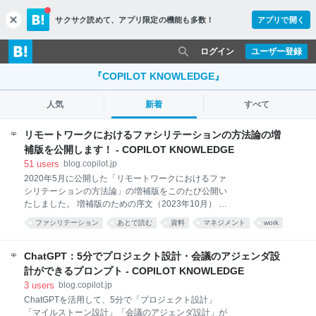
サクサク読めて、
アプリ限定の機能も多数！
アプリで開く
c
l
o
ログイン
ユーザー登録
s
e
『COPILOT KNOWLEDGE』
人気
新着
すべて
リモートワークにおけるファシリテーションの方法論の増
補版を公開します！ - COPILOT KNOWLEDGE
51
users
blog.copilot.jp
2020年5月に公開した「リモートワークにおけるファ
シリテーションの方法論」の増補版をこのたび公開い
たしました。 増補版のための序文（2023年10月） 資
料 増補版のための序文（2023年10月） 2020年の新型
ファシリテーション
あとで読む
資料
マネジメント
work
コロナウイルスの世界的流行は、私たちの働き方を大
*あとで読む
きく変える契機となりました。 空間を共にしながら働
くという前提は崩れ、在宅やコワーキングなど、各自
ChatGPT：5分でプロジェクト設計・会議のアジェンダ設
が離れた場所から仕事をしていくスタイル（リモート
計ができるプロンプト - COPILOT KNOWLEDGE
ワーク）は特別なものではなくなりました。当時、社
3
users
blog.copilot.jp
会的に移動制限が行われたことによって、オンライン
ChatGPTを活用して、5分で「プロジェクト設計」
ミーティングやリモートワークが普及し、逆説的に
「マイルストーン設計」「会議のアジェンダ設計」が