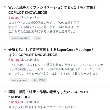
ジェンダを定めて、それを事前に参加メンバーに配布
資料
あとで読む
は「オンラインでミーティングをどう進めたらよい
することが会議をスムーズに行う上では重要であると
か」という問題を突きつけますが、長期的には、「プ
Web会議をどうファシリテーションするか1［考え方編］ -
いう考え方ですが、個人的にはこ
ロジェクトや組織そのものをどう運営していくべき
COPILOT KNOWLEDGE
か」というより本質的な問題を顕在化させていくので
5
users
blog.copilot.jp
はないかと考えています。 そこで今回、コパイロツト
コロナウィルスの感染防止のために、Web会議を活用
では、民間企業や行政機関がテレワーク環境下におい
するケースも増えていると思います。Web会議は、ど
て最適なファシリテーションを行うことができるよう
こからでも会議に参加できる大変便利な道具ですが、
に「リモートワークにおけるファシリテーションの方
反応のわかりづらさであったり、環境によっては対面
法論」を公開することにいたしました。 その対象は
communication
tips
ほどには音声がクリアに聞こえないという問題もあ
「ミーティング」「プロジェクト」「組織」の3つ
り、「使い始めてみたものの、正直Web会議はやりづ
で、いずれもコパイロツトがこれまでにご支援をして
らい...」と感じている方も少なくないのではないかと
会議を活用して業務支援をするSuperGoodMeetingsと
きたプロジェク
思います。 コパイロツトでは、以前から効率的な働き
は？ - COPILOT KNOWLEDGE
方を模索していまして、Web会議も頻繁に活用してい
3
users
blog.copilot.jp
る1のですが、そこで感じているのが、Web会議では
こんにちは、コパイロツトの共同創業者の定金です。 コパイロツトのナ
「会議の事前準備」「会議時のファシリテーション」
レッジを結集したサービス SuperGoodMeetings（スーパーグッドミー
「議論の可視化（決定事項・ToDoの明確化）」など対
ティングス）をクローズドβ版ではありますが、本日リリースしまし
面での会議で重要となる要素がより重要になるという
た。 ちょっとでもミーティングを開催することが楽しいものにならない
ことです。 これは、Web会議の場合には「隣にいる人
management
あとで読む
かなとおもい、朗らかなサービス名になっております。 略称はSGMsで
にさくっと確認する」というようなちょっとしたやり
す。ミーティングが複数あることを強調したいので、エスジーエムズと
取りがしにくいためですが、逆に言えば、事前準備・
読みます。（SDGs みたいな感じで読んでもらえればとおもいます） ま
問題・課題・対策・作業の定義をしたい - COPILOT
会議運営を
だ一般公開しているわけではないのですが、私たちがどういう思想でこ
KNOWLEDGE
のサービスを作り何を目指しているのかをこのブログではお伝えできれ
7
users
blog.copilot.jp
ばと思っています。 Project Sprint とは？ SuperGoodMeetings とは？
今日から平日で毎日日替わりでコパイロツトのナレッ
このタイミングでメソッドやサービスを公開する理由 イベント登壇の告