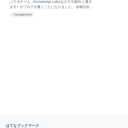
ジラボチーム（Knowledge Laboなので今後KLと書き
知 引き続きアップデートして
ます）がブログを書くことになりました。 金曜日担当
の定金 基です！岡山県出身1975年生まれのB型さそり
management
座です。よろしくお願いします。 私は案件初期のプロ
ジェクトの定義が緩いタイミングでヒアリングをさせ
ていただくことがよくあります。 その時にしばしば気
になることがあります。 それは【問題 Issue】【課題
Task】【対策 Solution】【作業 ToDo】の意味が人に
よってちがう！ということです。 例えば「コパイロツ
トさんに相談したいのはこの問題なんですよ！」と言
われたときに、それが明らかに私たちの定義する【対
策】のことを指している場合があったりします。 私た
ちはチームとして「プロジェクトを本質的な成功に導
く」をテーマに掲げているので根幹である【問題】を
クライアント様を含めた
はてなブックマーク