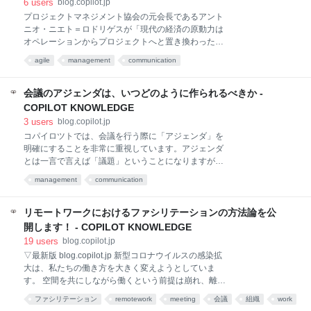
6
users
blog.copilot.jp
のファイル （2）Googleスプレッドシート版 ●利用シ
プロジェクトマネジメント協会の元会長であるアント
ーン ●フォーマットのファイル （3）Googleドキュメ
ニオ・ニエト＝ロドリゲスが「現代の経済の原動力は
ント版 ●利用シーン ●フォーマットのファイル 定例ミ
オペレーションからプロジェクトへと置き換わった」
ーティングのあり方を変えるクラウドサービス
と指摘1するように、現代は「プロジェクトの時代」
SuperGoodMeetingsを提供しています （1）Google
agile
management
communication
と言えます。プロジェクトは「必ず、過去に行われた
スライド版 1つ目は、スライド形
ことのない何かが含まれる」ものですが、現代社会は
その傾向がより強まっています。そもそも何が問題か
会議のアジェンダは、いつどのように作られるべきか -
ということも分からないし、仮に問題が分かったとし
COPILOT KNOWLEDGE
ても、どのように解決したらよいかという手段の選択
3
users
blog.copilot.jp
も簡単ではありません。 このような状況でも、プロジ
コパイロツトでは、会議を行う際に「アジェンダ」を
ェクトを進めていくためには、どこかで進むべき方向
明確にすることを非常に重視しています。アジェンダ
や何をやるのか、ということを決定しなければなりま
とは一言で言えば「議題」ということになりますが、
せん。分からないながらも、判断しなければ、一歩も
具体的には「目的」「議論の進め方」「完了条件」な
動き出すことはできません。しかしながら、なんとか
management
communication
どで構成されるべきもので、これらが明確になってい
判断したとしても、その決定は絶対的なものではあり
ることで、質の高い議論を効率的に行うことができる
ません。良くも悪くも「仮決定」のようなものです。
と考えています。以前のブログでも、コパイロツトで
リモートワークにおけるファシリテーションの方法論を公
そのため、「仮決定」が適切なも
使用している「アジェンダシート」についてお話をさ
開します！ - COPILOT KNOWLEDGE
せていただきましたが、今回は、「アジェンダはいつ
19
users
blog.copilot.jp
どのように作るべきか」ということについて書いてみ
▽最新版 blog.copilot.jp 新型コロナウイルスの感染拡
たいと思います。 アジェンダに対する考え方として、
大は、私たちの働き方を大きく変えようとしていま
「参加メンバーに事前に配布すること」の重要性がし
す。 空間を共にしながら働くという前提は崩れ、離れ
ばしば指摘されます。つまり、会議の主催者（オーナ
た場所から仕事をしていくというスタイルが新たな前
ーやファシリテーター）が会議に必要となる一連のア
ファシリテーション
remotework
meeting
会議
組織
work
提となりつつあります。 この前提の変化は、短期的に