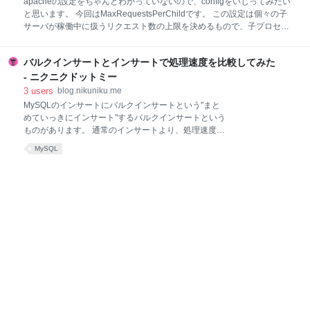
apacheの設定をちゃんとわかっていないので、configをいじってみたい
Developers.IO コンセプトから学ぶAmazon
と思います。 今回はMaxRequestsPerChildです。 この設定は個々の子
DynamoDB【複合キーテーブル篇】 ｜ Developers.IO
サーバが稼働中に扱うリクエスト数の上限を決めるもので、子プロセス
Amazon DynamoDBはマネージドなNoSQLデータベ
が捌くリクエスト数を指します。 MaxRequestsPerChild ディレクティ
ースです。RDBMSとは違い、リレーションやトラン
ブは、 個々の子サーバプロセスが扱うことのできるリクエストの制限数
ザ
バルクインサートとインサートで処理速度を比較してみた
を 設定します。MaxRequestsPerChild 個のリクエストの後に、子プロ
セスは終了します。 MaxRequestsPerChild が 0 に設定されている場合
- ニクニクドットミー
は、プロセスは期限切れにより終了することはありません。 今回検証す
3
users
blog.nikuniku.me
る環境はこんな感じです。 ・Apache/2.2.15 (Unix) ・CentOS release
MySQLのインサートにバルクインサートという"まと
6.5 (Final) configはこんな感じ。 <IfModule prefork
めていっきにインサート"するバルクインサートという
ものがあります。 通常のインサートより、処理速度が
早いということなのですが、実際にどれくらい違うの
MySQL
か試してみたいと思います。 以下、環境。 OS:Mac
OS X 10.7.5 CPU:1.7GHz Intel Core i5 メモリ:4GB
MySQL:5.1 結果を言うとバルクインサートはめちゃ早
いです。 郵便局のデータ約12万件を2秒程度でインサ
ートできます。通常だと約11秒ほど。 郵便局のデータ
はこちらのブログの記事にあるものを使用させて頂き
ました。ありがとうございます。 MySQLにサンプル
データをinしてみる::郵便番号 | e2esound.com業務日
誌 用意するテーブルはかなりざっくりと。 create
table `address` ( `id` int(11), `a