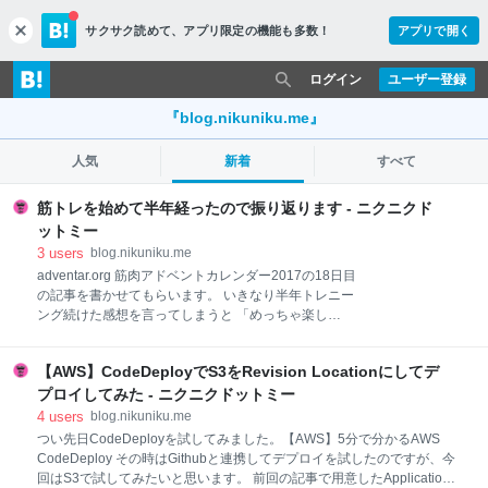
サクサク読めて、
アプリ限定の機能も多数！
アプリで開く
c
l
o
ログイン
ユーザー登録
s
e
『blog.nikuniku.me』
人気
新着
すべて
筋トレを始めて半年経ったので振り返ります - ニクニクド
ットミー
3
users
blog.nikuniku.me
adventar.org 筋肉アドベントカレンダー2017の18日目
の記事を書かせてもらいます。 いきなり半年トレニー
ング続けた感想を言ってしまうと 「めっちゃ楽し
い！」「重い物を持ち上げたい！」 です。（現在ベン
チプレス 90kg 1rep、スクワット、デットリフトはま
【AWS】CodeDeployでS3をRevision Locationにしてデ
だ計測したことがありません） 3ヶ月くらい続けた頃
に「体つきが変わった」「ガタイが良くなった」と言
プロイしてみた - ニクニクドットミー
われるようになってモチベーション高くなりました。
4
users
blog.nikuniku.me
今回筋肉アドベントカレンダーでは、筋トレを始めた
つい先日CodeDeployを試してみました。【AWS】5分で分かるAWS
きっかけやトレーニングの始め方などを半年続けた目
CodeDeploy その時はGithubと連携してデプロイを試したのですが、今
線で書かせてもらいます。 筋トレ半年の初心者の話で
回はS3で試してみたいと思います。 前回の記事で用意したApplication