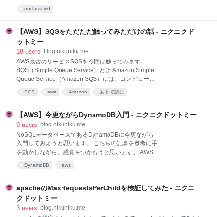
恐縮ですが、誰かの筋トレを始めるきっかけになって
を使いまわします。 S3バケットの作成 肝心のS3バケットを作成しま
unclassified
くれると幸いです！（この投稿は18日の昼くらいにな
す。バケットのリージョンに注意しましょう。 CodeDeployはヴァージ
ってると思います…すみませんすみません） これから
ニア、オレゴンにしか対応してないので、それ以外のリージョンに作っ
筋トレを始めるようと思う方へ まったくトレーニング
てしまうとデプロイがDownloadBundleでコケます。 aws deploy push
【AWS】SQSをただただ触ってみただけの話 - ニクニクド
したこと無い人はいきなりジムに行くの
でリビジョンのアップロード リビジョンとはデプロイするソースコード
ットミー
を指します。 リビジョンのアップロードにawscliを使ってみます。 ちな
18
users
blog.nikuniku.me
みにawscliのversion。2015/04/22時点の最新。 aws-cli/1.7.23
AWS最古のサービスSQSを今回は触ってみます。
Python/2.7.5 Da
SQS（Simple Queue Service）とは Amazon Simple
Queue Service（Amazon SQS）には、コンピュータ
間で送受信されるメッセージを格納するための、信頼
SQS
aws
Amazon
あとで読む
性の高いスケーラブルなホストされたキューが用意さ
れています。Amazon SQS を使用することによって、
さまざまなタスクを実行するアプリケーションの分散
【AWS】今更ながらDynamoDB入門 - ニクニクドットミー
コンポーネント間で、データを簡単に移動させること
9
users
blog.nikuniku.me
ができます。 キューイングサービスですね。どういう
NoSQLデータベースであるDynamoDBに今更ながら
用途に使うかというと、例えば処理を切り離したい時
入門してみようと思います。 こちらの記事を参考に手
に使う事が出来ます。 DBのデータ更新系の処理だと
を動かしながら、感覚をつかもうと思います。 AWS再
して、リクエストを受け付けて、その後DBの更新を行
入門 Amazon DynamoDB 編 ｜ Developers.IO また、
DynamoDB
aws
うとし、このDB更新に時間が掛かるとします。更新が
DynamoDBにはハッシュキー、レンジキーといった概
完了するまでの間レスポンスが帰ってこない状態にな
念があるので、それらを理解する為にこちらを参考に
ってしまうと思います。これを受付と更新とで切り分
させて頂きます。 コンセプトから学ぶAmazon
apacheのMaxRequestsPerChildを検証してみた - ニクニ
ける
DynamoDB【Amazon RDSとの比較篇】 ｜
クドットミー
Developers.IO コンセプトから学ぶAmazon
3
users
blog.nikuniku.me
DynamoDB【ハッシュキーテーブル篇】 ｜