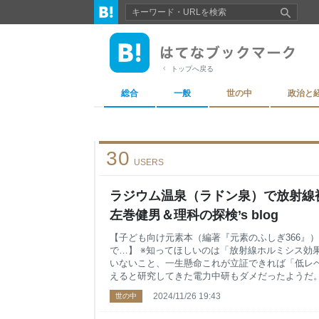
トップへ戻る
総合
一般
世の中
政治と
30
USERS
ラジウム温泉（ラドン泉）で放射線被
左巻健男＆理科の探検’s blog
【子ども向け元素本（編著『元素のふしぎ366』
で…】 ※知ってほしいのは「放射線ホルミシス効
いないこと、一生懸命これが立証できれば「低レ
えると研究してきた電力中研もダメだったようだ。
の効果にすがるので要注意だ。 ある自称温泉博士
2024/11/26 19:43
世の中
説明していた。素人を騙すなよ！ ＊ラジウム温泉
大丈夫か？ わが国は、世界屈指の温泉大国です。