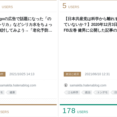
1
5
USERS
USERS
aigoの広告で話題になった「の
【日本共産党は科学から離れ
シリカ」などシリカ水をちょっ
ていないか？】2020年12月3日 
検討してみよう→「老化予防に
FB左巻 健男に公開した記事
い」「美容によい（肌のハリな
録 - 左巻健男＆理科の探検’s bl
）」といわれているが、販売側
述べているだけ - 左巻健男＆理
探検’s blog
2021/10/25 14:13
2021/06/10 12:31
の中
政治と経済
samakita.hatenablog.com
samakita.hatenablog.com
メモ
健康
ニセ科学
政治
トンデモ
日
178
SERS
USERS