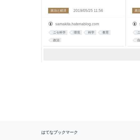
2019/05/25 11:56
政治と経済
政
samakita.hatenablog.com
ニセ科学
環境
科学
教育
政治
はてなブックマーク