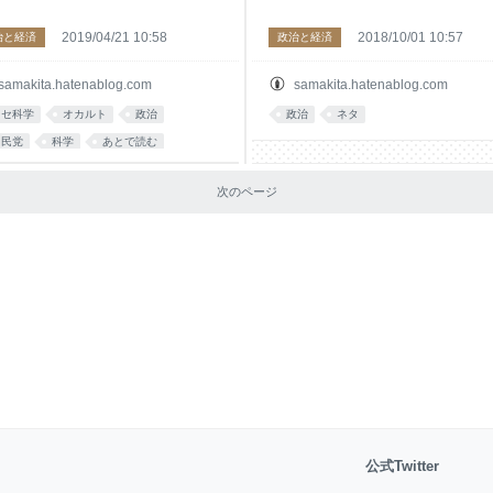
2019/04/21 10:58
2018/10/01 10:57
治と経済
政治と経済
samakita.hatenablog.com
samakita.hatenablog.com
ニセ科学
オカルト
政治
政治
ネタ
自民党
科学
あとで読む
次のページ
公式Twitter