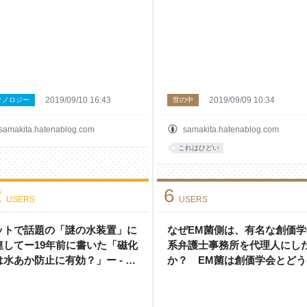
2019/09/10 16:43
2019/09/09 10:34
クノロジー
世の中
samakita.hatenablog.com
samakita.hatenablog.com
これはひどい
2
6
USERS
USERS
ットで話題の「謎の水装置」に
なぜEM菌側は、有名な創価学
連してー19年前に書いた「磁化
系弁護士事務所を代理人にし
は水あか防止に有効？」ー - 左
か？ EM菌は創価学会とどう
男＆理科の探検’s blog
係しているのか？ という謎 -
巻健男＆理科の探検’s blog