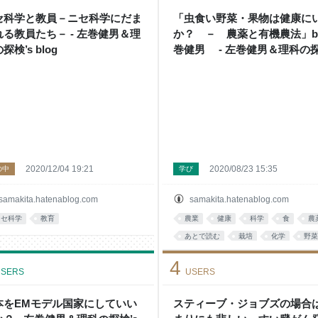
セ科学と教員－ニセ科学にだま
「虫食い野菜・果物は健康に
れる教員たち－ - 左巻健男＆理
か？ － 農薬と有機農法」b
探検’s blog
巻健男 - 左巻健男＆理科の
検’s blog
2020/12/04 19:21
2020/08/23 15:35
の中
学び
samakita.hatenablog.com
samakita.hatenablog.com
ニセ科学
教育
農業
健康
科学
食
農
あとで読む
栽培
化学
野菜
食品
4
SERS
USERS
本をEMモデル国家にしていい
スティーブ・ジョブズの場合