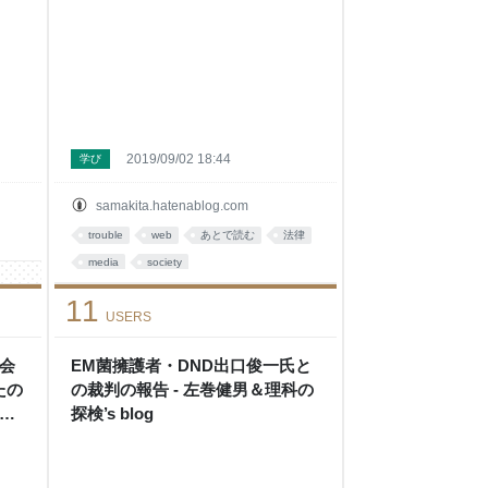
除せよと要求される - 左巻健男＆
理科の探検’s blog
2019/09/02 18:44
学び
samakita.hatenablog.com
trouble
web
あとで読む
法律
media
society
11
USERS
会
EM菌擁護者・DND出口俊一氏と
たの
の裁判の報告 - 左巻健男＆理科の
関
探検’s blog
 左