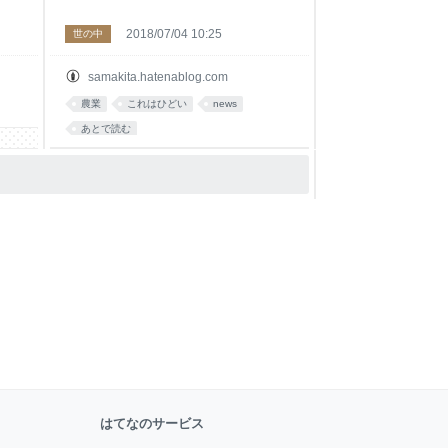
2018/07/04 10:25
世の中
samakita.hatenablog.com
農業
これはひどい
news
あとで読む
はてなのサービス