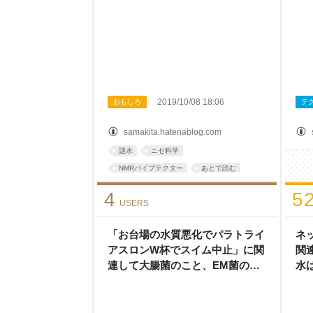
blog
2019/10/08 18:06
おもしろ
テ
samakita.hatenablog.com
謎水
ニセ科学
NMRパイプテクター
あとで読む
トンデモ
話題
ネット
技術
4
5
USERS
これはひどい
ネタ
「お台場の水質悪化でパラトライ
ネ
アスロンW杯でスイム中止」に関
関
連して大腸菌のこと、EM菌のこ
水
と - 左巻健男＆理科の探検’s blog
巻健