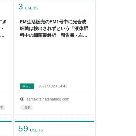
3
USERS
すぎ
EM生活販売のEM1号中に光合成
·
細菌は検出されずという「液体肥
の再
料中の細菌叢解析」報告書 - 左巻
og
健男＆理科の探検’s blog
2021/01/23 14:42
暮らし
samakita.hatenablog.com
本
分析
59
USERS