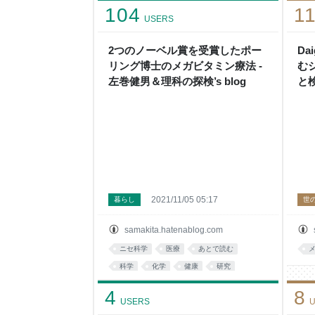
104
1
USERS
2つのノーベル賞を受賞したポー
D
リング博士のメガビタミン療法 -
む
左巻健男＆理科の探検’s blog
と
よ
ど
が
科の
2021/11/05 05:17
暮らし
世
samakita.hatenablog.com
ニセ科学
医療
あとで読む
科学
化学
健康
研究
4
8
USERS
U