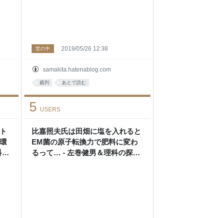
2019/05/26 12:38
世の中
samakita.hatenablog.com
裁判
あとで読む
5
USERS
ト
比嘉照夫氏は田畑に塩を入れると
環
EM菌の原子転換力で肥料に変わ
科の
るって… - 左巻健男＆理科の探
検’s blog