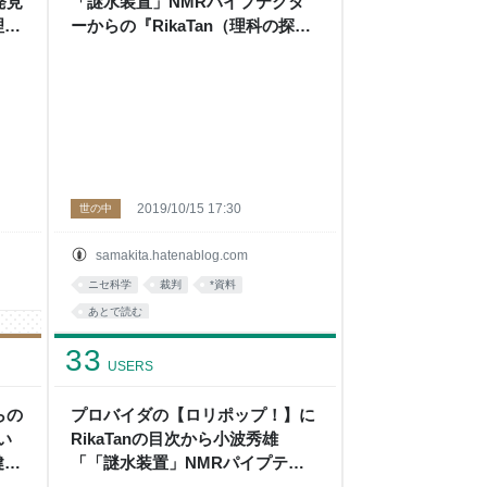
発見
「謎水装置」NMRパイプテクタ
理科
ーからの『RikaTan（理科の探
検）』誌サイトの削除問題でやり
取り - 左巻健男＆理科の探検’s
blog
2019/10/15 17:30
世の中
samakita.hatenablog.com
ニセ科学
裁判
*資料
あとで読む
33
USERS
らの
プロバイダの【ロリポップ！】に
い
RikaTanの目次から小波秀雄
健男
「「謎水装置」NMRパイプテク
ターに翻弄される人々」などを削