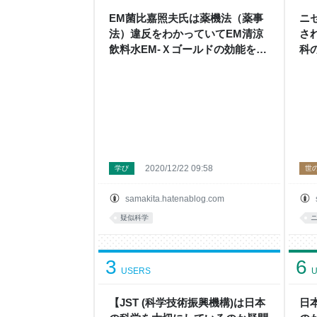
EM菌比嘉照夫氏は薬機法（薬事
ニ
法）違反をわかっていてEM清涼
さ
飲料水EM-Ｘゴールドの効能を述
科の
べているのでは？ - 左巻健男＆理
科の探検’s blog
2020/12/22 09:58
学び
世
samakita.hatenablog.com
疑似科学
3
6
USERS
U
【JST (科学技術振興機構)は日本
日