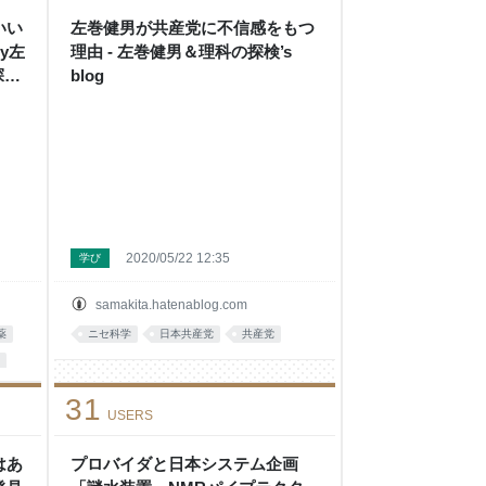
いい
左巻健男が共産党に不信感をもつ
y左
理由 - 左巻健男＆理科の探検’s
探
blog
2020/05/22 12:35
学び
samakita.hatenablog.com
薬
ニセ科学
日本共産党
共産党
31
USERS
はあ
プロバイダと日本システム企画