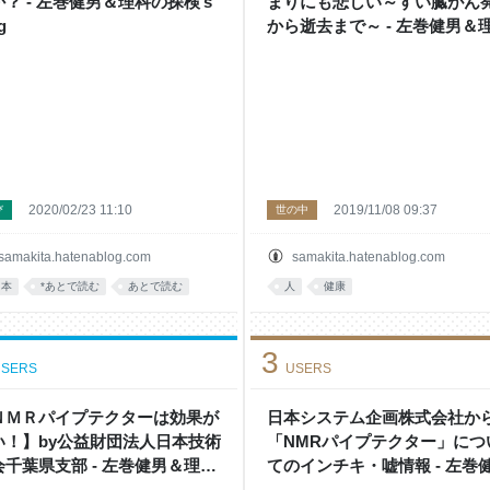
？ - 左巻健男＆理科の探検’s
まりにも悲しい～すい臓がん
g
から逝去まで～ - 左巻健男＆
の探検’s blog
2020/02/23 11:10
2019/11/08 09:37
び
世の中
samakita.hatenablog.com
samakita.hatenablog.com
日本
*あとで読む
あとで読む
人
健康
3
SERS
USERS
ＮＭＲパイプテクターは効果が
日本システム企画株式会社か
い！】by公益財団法人日本技術
「NMRパイプテクター」につ
会千葉県支部 - 左巻健男＆理科
てのインチキ・嘘情報 - 左巻
検’s blog
＆理科の探検’s blog