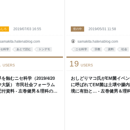
2019/07/03 16:55
2019/05/31 11:58
もしろ
世の中
samakita.hatenablog.com
samakita.hatenablog.com
ニセ科学
あとで読む
トンデモ
ニセ科学
宗教
資料
社会
1
19
USERS
USERS
を蝕むニセ科学（2019/4/20
おしどりマコ氏がEM菌イベン
＠大阪） 市民社会フォーラム
に呼ばれてEM菌は土壌や腸内
配付資料 - 左巻健男＆理科の探
境に有効と… - 左巻健男＆理
 blog
探検’s blog