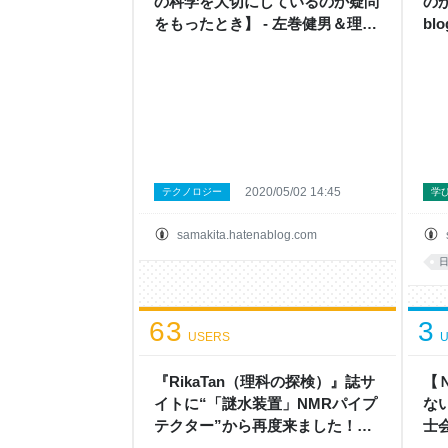
の科学を大切にしているのか疑問
のか
をもったとき】 - 左巻健男＆理科
blo
の探検’s blog
2020/05/02 14:45
テクノロジー
学
samakita.hatenablog.com
63
3
USERS
U
『RikaTan（理科の探検）』誌サ
【
イトに“「謎水装置」NMRパイプ
な
テクター”から再度来ました！
士
10/8 - 左巻健男＆理科の探検’s
の探