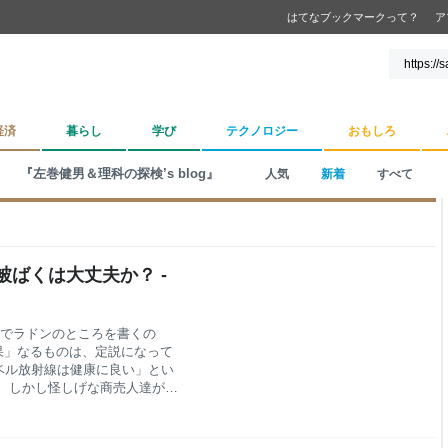
はてなブックマークって？
ア
経済
暮らし
学び
テクノロジー
おもしろ
『左巻健男＆理科の探検’s blog』
人気
新着
すべて
ばくは大丈夫か？ -
）でラドンのところを書くの
果」なるものは、定説になって
ベル放射線は健康に良い」とい
 しかし怪しげな商売人達がこ
の本でもこの効果で放射能泉を
（ラドン泉）で放射線被ばくは
さまざまな温泉の中には130カ