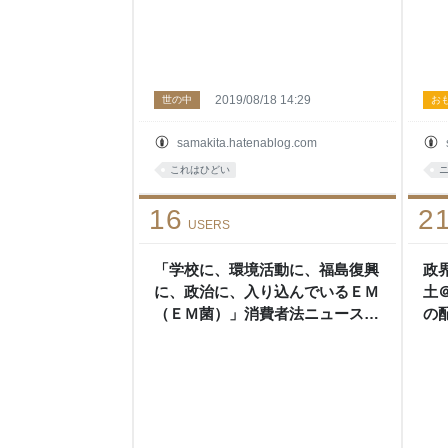
2019/08/18 14:29
世の中
お
samakita.hatenablog.com
これはひどい
16
2
USERS
「学校に、環境活動に、福島復興
政界
に、政治に、入り込んでいるＥＭ
土
（ＥＭ菌）」消費者法ニュース
の
2019年4月号掲載の全文公開 - 左
検’s
巻健男＆理科の探検’s blog