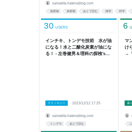
所以上もの「放射能泉」とよばれる温泉がありま
samakita.hatenablog.com
泉（鳥取県三朝町）、有馬温泉（兵庫県神戸市）、
放射線
放射能
あとで読む
雑学
科学
です。 放射能泉の定義は「温泉水1キログラムの中
ふくむものとされています。文字通り放射性同位
30
6
USERS
U
インチキ、トンデモ技術 水が油
マ
になる！水と二酸化炭素が油にな
け
る！ - 左巻健男＆理科の探検’s
→
blog
htt
?v
理科
2023/12/12 17:25
テクノロジー
暮
samakita.hatenablog.com
トンデモ
あとで読む