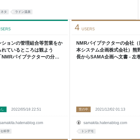
す。とくに有名なのは、三朝温
増富温泉(山梨県北杜市)など
ネタ
ラドン温泉
にラドンが111ベクレル以上
元素がふくまれてい
4
SERS
USERS
ンションの管理組合等営業をか
NMRパイプテクターの会社（
られているところは観よう
本システム企画株式会社）熊
「NMRパイプテクターの分解
長からSAMA企画へ文書 - 左
ps://www.youtube.com/watch
男＆理科の探検’s blog
=LxB6I1p-JJ8」 - 左巻健男＆
の探検’s blog
2022/05/18 22:51
2021/12/02 01:13
らし
世の中
samakita.hatenablog.com
samakita.hatenablog.com
ニセ科学
トンデモ