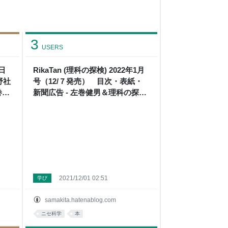
3
USERS
日
RikaTan (理科の探検) 2022年1月
野社
号（12/７発売） 目次・表紙・
巻健
新聞広告 - 左巻健男＆理科の探
検’s blog
2021/12/01 02:51
学び
samakita.hatenablog.com
ニセ科学
本