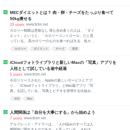
ない角度から写真を（笑）。 ▲ まずはビールで乾杯。
で、普通に魚を売っている。 ▲ 広くて明るい店内は清
▲ 3月に入り、いよいよホタルイカのシーズン到来。
潔で新しく、ピカピカだ。 ▲ 食堂コーナーは市場の食
春だ。 ▲ 空海は日本酒の品揃えも毎回凄い。 まずは
MECダイエットとは？ 肉・卵・チーズをたっぷり食べて
堂みたいなイメージで作られている。 サンマだろう
新潟は魚沼の「鶴齢 特別純米」から。 ▲ こちらも春
か？カマスだろうか？串に刺した魚も焼かれていて豪
50kg痩せる
の使者。ノレソレ。 穴子の子供。 爽や
快だ。 ▲ 僕らが注文したのは、お店のオススメNo.1
19
users
www.ttcbn.net
の「特撰海鮮丼」1,380円。 ▲ この特撰海鮮丼が、ビ
カロリー制限は意味なし 僕も含め多くの人は、「ダイ
ックリするくらい美味しかった。 魚がどれも超新鮮で
エット」というと、「カロリーコントロール」だと思
甘みがあって、食感も良くて、本当に凄かった。 実は
っている。 高カロリーのものを食べれば太る、低カロ
僕はこの前の日に、六本木で「鮨 さいとう」のお寿司
リーのものにすれば痩せる。 入ってくるカロリー以上
カロリー
ダイエット
チーズ
美容
を食べてしまっていた。 さいとうの翌日だから、魚は
のカロリーを消費すれば痩せる。 これは部分的には事
どうかな？と思ったのだが、あまりの美味さに感激し
実だが、正しくない側面も持っている。 どういうこと
てしまった。 富山は今回で3回目だが、今までで一番
か。 それは、同じカロリー（熱量）を持つ食べ物で
iCloudフォトライブラリと新しいMacの「写真」アプリを
感動した魚体験だった。 いやあ、さすが魚
も、太りやすいもの、太りにくいものがあるからだ。
人柱として試している途中経過
たとえば仮にヒレステーキ200gと同じカロリーのロー
5
users
www.ttcbn.net
ルケーキがあったとする。 カロリーだけを考えれば同
今日リリースされた、Appleの新しいサービスとアプ
じ熱量だが、ステーキとケーキでは含まれている栄養
リ、「iCloudフォトライブラリ」とMac版アプリ「写
素がまったく違ってくる。 ステーキにはたんぱく質は
真」を試している。 写真とビデオを管理する仕組みが
もちろん鉄分、マグネシウム、ビタミンなどが豊富に
大きく変わるかもしれないので、期待と不安が入り混
含まれている。 いっぽうでケーキには栄養はほとんど
iOS
Mac
じる状態だ。 どんな感じなのか、先に試した人の記事
なく、エネルギー源としての糖質だけが大量に含まれ
を読んでから試そうと思ったのだが、あまり記事を見
ている。 糖質は人間の身体のエネルギー源となるわけ
かけないので、とりあえず現在進行形で、書き殴って
人間関係は「自分を大事にする」から始めよう
だが、現
みる。 データ量が多いので、最終的にどんな使い勝手
7
users
www.ttcbn.net
か報告できるまでは、しばらく時間がかかりそう。 と
アルフレッド・アドラーは、「人の悩みのすべては人
いうわけで、「ああ、こんな感じなんだな」というこ
間関係に関するものである」と言っている。 それほ