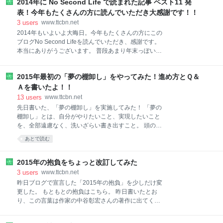
おり、僕はいま、Numbersで週次や月次のレビューフ
2014年に No Second Life で読まれた記事 ベスト11 発
ァイルを作って活用している。 しかし、どうも色んな
表！今年もたくさんの方に読んでいただき大感謝です！！
部分がイマイチで、モヤモヤしていたのだ。 モヤモヤ
3
users
www.ttcbn.net
しながら実行する週次レビューは楽しくない。 ここは
2014年もいよいよ大晦日。今年もたくさんの方にこの
思い切って、多少時期がずれ込んだとしても、満足の
ブログNo Second Lifeを読んでいただき、感謝です。
いくテンプレートを作って、それから年次計画の作成
本当にありがうございます。 普段あまり年末っぽい記
に入ることにした。 で、まず作成し始めたのが、ラン
事を書かないのだが、今年は気が向いたので、今年1
ニングの目標管理シート。 今までは週次レビューのシ
年間でどんな記事が人気があったのか、チェックして
ートの一部にランニングの項目があって、そこに書き
2015年最初の「夢の棚卸し」をやってみた！進め方とＱ＆
みた。 なかなか面白い結果になったので、皆さんにシ
込んでいた。 ただ、それだと他の雑多な項目に埋もれ
ェアさせていただきます。 「ええ〜、こんな記事
Ａを書いたよ！！
てしまい
が？」というものもあり、「鉄板だな」というものも
13
users
www.ttcbn.net
あって楽しかった。 皆さんも、「こんな記事読んだこ
先日書いた、「夢の棚卸し」を実施してみた！ 「夢の
とないよ！？」「たちさんこんなの書いてたの？」と
棚卸し」とは、自分がやりたいこと、実現したいこと
ビックリする記事があるのではないだろうか。 では、
を、全部遠慮なく、洗いざらい書き出すこと。 頭の中
さっそく紹介しよう。 ちなみにTOP10ではなく11に
にモヤモヤと抱えているだけでは、夢は曖昧なまま。
あとで読む
したのは、11位に入った記事が、この時期にちょうど
まずは書き出すことで第1歩を踏み出そう。 詳しくは
いい内容のものだったので追加した。 11位. 今年から
こちらの記事をご覧ください。 お正月に「夢の棚卸
本気出す！と誓うあなたに贈る 10の小さな良い習慣
し」のススメ！立花が5年前に書いた「夢リスト」公
2015年の抱負をちょっと改訂してみた
今年から本気出す！と誓うあなたに贈る
開！5年前に僕が書いた夢は叶ったのか！？ | No
3
users
www.ttcbn.net
Second Life そして今年も元日から今日までかけて、
昨日ブログで宣言した「2015年の抱負」を少しだけ変
夢の棚卸しをやってみた。 毎回どんどんボリュームが
更した。 もともとの抱負はこちら。 昨日書いたとお
増えていく（笑）。 それだけ夢をリアルに描けるよう
り、この言葉は作家の中谷彰宏さんの著作に出てくる
になってきたということなんだけど、作業はどんどん
フレーズだ。 昨日ブログを書いている最中から、ちょ
大変になっていく。 まあ、大切な作業なので、トップ
っとした「言葉足らず感」を感じていた。 この言葉だ