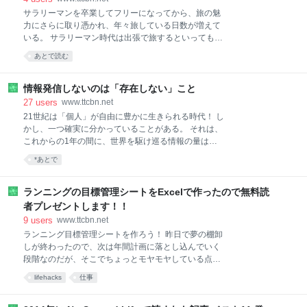
る。 Pocket WiFiで繋いでみて、うまく4Gの電波を掴
サラリーマンを卒業してフリーになってから、旅の魅
んでくれればいいのだが、その可能性は結構低い。 し
力にさらに取り憑かれ、年々旅している日数が増えて
ばらく試してダメだと仕方なくdocomoのルーターを
いる。 サラリーマン時代は出張で旅するといっても年
出してきて接続し直す。 そんな面倒くさいことをして
に1〜2回、しかも行く先も大阪や名古屋に限られてい
あとで読む
いた。 何とかならないか、と思いつつも、腰が上がら
たし、プライベートでもあまり旅をしていなかった。
なかったのだが、今回のルーターの故障は大チャンス
ところが、フリーになったら、旅することが本当に楽
だと感じた。 今までの不便な環境から脱出しよう。
しくなったし、新しい出会いも僕にとっては大切なコ
情報発信しないのは「存在しない」こと
ンテンツの一つとなった。 出会いというのは、人との
27
users
www.ttcbn.net
出会いだけではない。新しい場所、新しいお店、新し
21世紀は「個人」が自由に豊かに生きられる時代！ し
い文化、新しい体験など、すべてが僕にとってコンテ
かし、一つ確実に分かっていることがある。 それは、
ンツとなるのだ。 そんななかで、昨年2014年に初め
これからの1年の間に、世界を駆け巡る情報の量はま
て訪れて、すごくハマったのが沖縄だ。 沖縄は人もと
すます多くなるということだ。 iPhoneやMacなどの機
*あとで
ても良いし食べ物も独特で美味しい。そして何と言っ
器はさらに高速化し、通信網もさらに強化されるだろ
ても海と空が素晴らしく美しい。 昨年2回行ってすっ
う。 情報発信する手段もさらに高度化し、僕たちはさ
かり沖縄が好きになった僕だが、まだ沖縄の離島には
らに高度な情報化社会の中を生きるようになるだろ
ランニングの目標管理シートをExcelで作ったので無料読
1度も行けていない。 今年2015年の目標は、沖縄の離
う。 僕は21世紀は「個人の時代」だと思っている。
者プレゼントします！！
島を旅する
誰もが、企業に勤めていなくても、個人で豊かに暮ら
9
users
www.ttcbn.net
していくことができる時代になった。 僕もそんな個人
ランニング目標管理シートを作ろう！ 昨日で夢の棚卸
で生活できるようになった人間の一人だ。 20世紀には
しが終わったので、次は年間計画に落とし込んでいく
存在しなかった、数え切れないほどの種類の新しい職
段階なのだが、そこでちょっとモヤモヤしている点と
業が生まれ、同じくらいたくさんの新しいお金を得る
向き合うことにした。 それは、週次と月次のレビュ
手段ができた。 何の制約もなく、自由に生きられる。
lifehacks
仕事
ー、計画のファイルに満足できていないという点。 最
素晴らしい時代になったものだ。 情報発信しなければ
新刊「クラウド版 デッドライン仕事術」にも書いたと
存在しないのと一緒 しかし、ここで一つ重要な前提