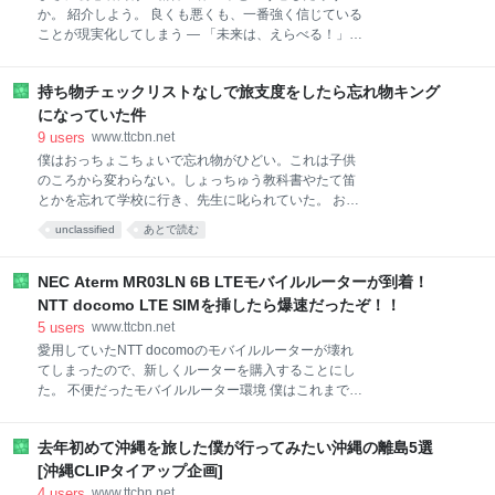
ティング業務を立ち上げるべく、業務の見直しと仕分
か。 紹介しよう。 良くも悪くも、一番強く信じている
け、効率化、外注化などを行うなどの準備を進めてき
ことが現実化してしまう — 「未来は、えらべる！」
た結果、何とか時間のメドがつくようになってきまし
by バシャール ＆ 本田健 [書評] 「バシャール」って
た。 準備が整いましたので、本格的に個人コンサルテ
誰？ 本書は本田健さんと、「バシャール」の対談集と
ィング業務を開始させていただくことになりました。
持ち物チェックリストなしで旅支度をしたら忘れ物キング
いう形をとっている。 この共著者であるバシャールと
ブログ、書籍、セミナー、ワークショップと並び、皆
は誰なのか？いや、なんなのかという点から説明が必
になっていた件
さんのビジネス、人生を
要だろう。 この本の奥付によると、バシャールとは、
9
users
www.ttcbn.net
「地球の時間で300年後の惑星・エササニの多元的存
僕はおっちょこちょいで忘れ物がひどい。これは子供
在。「ワクワク」は、自分が「無条件の愛」の波動と
のころから変わらない。しょっちゅう教科書やたて笛
調和していることを教えるメインメッセージだと伝え
とかを忘れて学校に行き、先生に叱られていた。 おっ
ている」。 つまり、バシャールは人間ではない。「宇
ちょこちょいの僕には「チェックリスト」は神！ おっ
unclassified
あとで読む
宙人」という表現も適切ではないだろう。 多次元的存
ちょこちょいは大人になっても変わらない。 親しい友
在。それがバシャールなのだ。 未来の世界の多元的存
人は知っていると思うが、しょっちゅうヘッドフォン
在であるバシャールが、どうやって本田健さんと対談
を忘れたり、デジカメをお店に置いてきたり、Suica
NEC Aterm MR03LN 6B LTEモバイルルーターが到着！
をするのかというと、人間の体を借りるのである。 ダ
を落っことしたりしている。 そんなおっちょこちょい
NTT docomo LTE SIMを挿したら爆速だったぞ！！
な僕にとって、強い味方になるのが「チェックリス
5
users
www.ttcbn.net
ト」だ。 チェックリストを作っておけば、忘れ物は発
愛用していたNTT docomoのモバイルルーターが壊れ
生しない。 iPhone 3Gを買った直後から、チェックリ
てしまったので、新しくルーターを購入することにし
ストはiPhoneアプリ domo ToDo+に入れて管理してい
た。 不便だったモバイルルーター環境 僕はこれまで2
た。 「出かけるときの持ち物」「セミナーの持ち物」
つのモバイルルーターを使っていた。 1. 「すごく速い
「マラソンレースのときの持ち物」「出張のときの持
けどエリアが狭く繋がりにくい」Y!Mobile（旧イーモ
ち物」「海外旅行のときの持ち物」など、どんどんリ
去年初めて沖縄を旅した僕が行ってみたい沖縄の離島5選
バイル）のPocket WiFi 2. 「スピードは大して出ない
ストを作って管理し、忘れ物を防いできた。
けど日本中どこでも繋がる」NTT docomoのBF-01D
[沖縄CLIPタイアップ企画]
この2台だ。 当然のことながら、これだと不便であ
4
users
www.ttcbn.net