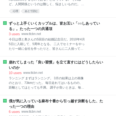
とだけ、お伝えできれば幸い。 iCloudフォトライブラ
ど、人間関係というのは難しく、悩ましいものだ。 特
リと新しいMacの「写真」アプリを人柱として試して
に日本人には、「和」を重んじる文化が根付いてお
心理
あとで読む
いる途中経過 iPhoneで「iCloudフォトストリーム」を
り、他人との協調性を重要視する傾向が強い。 しか
ONにしてみた！ iPhoneのiOSを8.3にアップデートす
し、この「協調性」も行きすぎると、「同調圧力」に
ると、「設定」アプリの「iCloud」欄に、上の画像の
なってしまい、本来の良さからはかけ離れ、息苦しく
ずっと上手くいくカップルは、皆お互い「○○しあってい
とおり、「iCl
なってしまう。 他人との関係性を重視するあまり、自
る」。たった一つの共通項
分のことが後回しになってしまい、結果として他人に
3
users
www.ttcbn.net
振り回される人生になってしまうのだ。 しかし、本当
今日は僕と奥さんの5回目の結婚記念日だ。2010年4月
にそれでいいのだろうか。 たった1度の人生を、他人
5日に入籍して、5周年となる。 二人でセミナーをやっ
の意見ばかり優先させて生きるのは、あまりにも残念
たり一緒に会社を作ったりと、皆さんに二人揃って露
なことではないだろうか。 自分のことを一番大切にし
出する機会も多くなってきたせいか、「すごく仲がい
たい。でも人のことを傷つけたり、「傲慢」と言われ
いですよね」と言われることも多い。 確かに仲良くさ
たりするのはイヤだ。 僕を含む多くの人が、そう感じ
崩れてしまった「良い習慣」を立て直すにはどうしたらい
せてもらっているのだが、僕も奥さんもバツイチ同
ているのではないだろうか。 そんな方に贈りたい本を
士、つまり1回目の結婚は上手くいかなかった人なの
いのか
読んだ。高野雅司さん
だ。 だから、多分、最初から恋愛や結婚生活、相手を
10
users
www.ttcbn.net
見る目などが秀でていたわけではないような気がす
ランニング まずはランニング。 3月の結果は上の画像
る。 「1回目の結婚はクーリングオフ」という名言を
のとおり、73kmだった。 毎日走れてはいるものの、
言った方がいたが、僕も奥さんも、1回目の失敗から
距離としてはとっても不満。 調子が良いときは、毎月
色んなことを学んだのかもしれない。 いずれにして
200kmをコンスタントに超えていたのだが、去年くら
も、今の僕たちはとっても仲良くやっているし、これ
いから低迷中。 ダメ押しで1月に足底筋膜炎になって
からもずっと仲良くしていけるように思っている（少
僕が気に入っている麻布十番から引っ越す決断をした、た
しまい、1月中旬から2月にかけては全然距離を伸ばせ
なくとも僕は（笑））。 そして、僕の周囲にも、とて
ず。 3月は73kmでも、2月よりは倍増している。 4月
った一つの理由
も素敵なご夫妻、カップルがどんどん増えている。 そ
は目標を150kmに設定した。 いまのところスタートは
6
users
www.ttcbn.net
れら素敵な皆さん
快調。3日で22km走れている。 無理に飛ばして怪我を