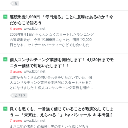
ェイに近い。 渋谷も麻布から遠くはないのだが、自分
食
ナベさんが自分で釣ったものとのこと。 ▲ 次の冷酒
でどんどんお店を開拓することはない。 渋谷の中でも
を。 ▲ そして出ました！痛風蒸し。 今日も最高！！
いま、一番大きく変化しているのが、渋谷駅の東口。
▲ 蒸しアワビ。 甘いツメと良く合う。 ▲ もう一
東急東横店の東館は取り壊され、駅前も大きく再開発
連続出走1,999日 「毎日走る」ことに意味はあるのか？今
されようとしている。 そんな渋谷でパワーランチをし
だからこそ語ろう
てきた。 今回のお店はヒカリエ6階の、「セストセン
4
users
www.ttcbn.net
ソ アッカ」というお店。 店名が何度聴いても覚えられ
2009年9月1日からなんとなくスタートしたランニング
ない（汗）。 さっそく紹介しよう。 セストセンソ ア
の連続出走が、今日で1999日になった。明日で2,000
ッカ — 渋谷ヒカリエ 6F 開放的イタリアンダイナーで
日となる。 セミナーやパーティーなどでお会いした方
パワーランチ！！ やってきました、セストセンソ アッ
から、「ランニングするなら毎日走らなきゃダメでし
カ。 「セストセンソ」とはイタリア語で「第6感」の
ょうか？」という質問を受けることがある。 質問を受
こと。そして「アッカ」はイタリア語で「H」のこ
個人コンサルティング業務を開始します！ 4月30日までモ
けるたびに、僕はハッキリ答えるようにしている。
と。 セストセンソは銀座や新宿にもお店があり、統
「フルマラソンを完走するためや、ランニングのタイ
ニター価格で対応いたします！！
ムを速くするなどのためには、毎日走る必要はまった
3
users
www.ttcbn.net
くありません」と。 「フルマラソン完走」や「マラソ
以前からたくさんの問い合わせをいただいていた、個
ンレースのタイム向上」を目的とするなら、連続出走
人コンサルティング業務を本格的にスタートさせるこ
は不必要だし、ときとしてはマイナスな要因になるこ
とになりました！ 個人コンサルティング業務を開始し
ともある。 脚をいたわり完全に休む「完全休足日」を
ます！ セミナーの懇親会やイベント会場などで、「個
ビジネス
週に1日〜2日程度入れたほうが理にかなっている。 毎
別に相談に乗って欲しい」「面談的なお仕事はやらな
日走る必要なんて全然ないのだ。 では、なぜ僕は毎日
いのですか？」という質問を多くいただいてきまし
走るのか。 マラソンレースを完走するためではない
た。 また、僕自身も、ブログ、書籍、セミナーなどで
良くも悪くも、一番強く信じていることが現実化してしま
し、タイムをアップするためでもない。 僕が連続出走
1対多で語りかけることばかり行ってきており、より
う — 「未来は、えらべる！」 by バシャール ＆ 本田健 [書
に
多くの事例と具体的に向き合う、個別のコンサルティ
評]
7
users
www.ttcbn.net
ングはぜひやってみたいと思っていました。 コンサル
まさに初心者向けの精神世界の本という感じだろう