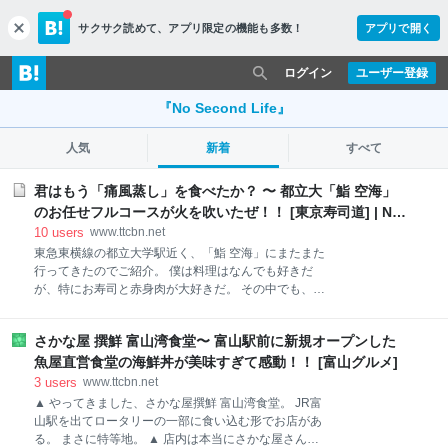
サクサク読めて、
アプリ限定の機能も多数！
アプリで開く
c
l
o
ログイン
ユーザー登録
s
e
『No Second Life』
人気
新着
すべて
君はもう「痛風蒸し」を食べたか？ 〜 都立大「鮨 空海」
のお任せフルコースが火を吹いたぜ！！ [東京寿司道] | No
Second Life
10
users
www.ttcbn.net
東急東横線の都立大学駅近く、「鮨 空海」にまたまた
行ってきたのでご紹介。 僕は料理はなんでも好きだ
が、特にお寿司と赤身肉が大好きだ。 その中でも、お
寿司は週に7日食べても良いくらいの大好物。 そし
て、この都立大空海は、僕が開店以来ずっと通い続け
さかな屋 撰鮮 富山湾食堂〜 富山駅前に新規オープンした
ているお店。 気取った高級店ではなく、カジュアルな
お店だが、とにかくお味は絶品。 日本中のお寿司屋さ
魚屋直営食堂の海鮮丼が美味すぎて感動！！ [富山グルメ]
んを巡るようになった今でも、僕はこの空海のお寿司
3
users
www.ttcbn.net
が大好きだ。 2017年3月の訪問記。 さっそく紹介しよ
▲ やってきました、さかな屋撰鮮 富山湾食堂。 JR富
う。 ▲ やってきました、都立大「空海」。 ご主人の
山駅を出てロータリーの一部に食い込む形でお店があ
ナベさんとは、もう20年のお付き合い。 ▲ 普段撮ら
る。 まさに特等地。 ▲ 店内は本当にさかな屋さん