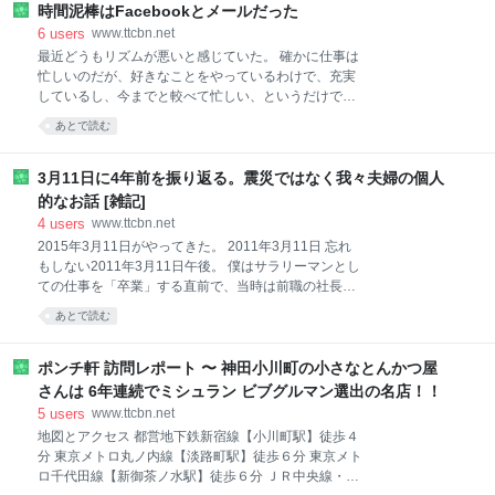
まい、結果寝不足が続くことになりやすい。 僕も以前
時間泥棒はFacebookとメールだった
は「午前4時半起き」に起床時刻を固定していたこと
6
users
www.ttcbn.net
があった。 多少寝不足でも目覚ましで4時半に起きる
最近どうもリズムが悪いと感じていた。 確かに仕事は
ようにしていたのだが、これが良くなかった。 4時半
忙しいのだが、好きなことをやっているわけで、充実
に起きるなら、7時間睡眠を確保するなら、毎晩9時30
しているし、今までと較べて忙しい、というだけであ
分には眠っていないといけないことになる。 でも、当
って、世の中には僕の100倍くらい多忙な方も多いは
あとで読む
時の僕は、どうしても9時30分前に布団の中に入って
ず。 「時間がない」。 この言葉は大嫌いなので使わな
いることができなかった。 今思えば当たり前で、夕食
いようにしているのだが、時間に追われ、いつもバタ
の時間が7時〜7時半ぐらいなのだから、それから片づ
バタしている感覚がでてきて、イヤな感じである。 な
3月11日に4年前を振り返る。震災ではなく我々夫婦の個人
けをして、ちょっとゆっくりして本を読んで、入浴し
んとなく物事がパキパキと進んでおらず、1日がもっ
的なお話 [雑記]
てと
さりと進んでいる感じ。 やるべきことはやっている
4
users
www.ttcbn.net
が、やりたいことができていない。 タスクリストに積
2015年3月11日がやってきた。 2011年3月11日 忘れ
み残しが目立ち、生産性が落ちていることを実感す
もしない2011年3月11日午後。 僕はサラリーマンとし
る。 そんな感じがここ数週間続いていた。 個人コンサ
ての仕事を「卒業」する直前で、当時は前職の社長と
ル業務がスタートしたことはもちろん関係はしている
後任とともに、得意先に挨拶回りをする日々だった。
が、問題はそこではないと感じていた。 毎日3件とか
あとで読む
3月11日は中央線の荻窪駅近くのクライアントに午前
入り続ければ、それは大変だろうが、コンサルは一週
中から挨拶に行き、現地でランチを食べ、午後にも別
間の件数で制御しているので、そこまで大変ではな
の担当の方に挨拶をして，黄色い電車でオフィスがあ
ポンチ軒 訪問レポート 〜 神田小川町の小さなとんかつ屋
い。 問題はそこで
った市ヶ谷駅に到着したときに、大震災が発生した。
さんは 6年連続でミシュラン ビブグルマン選出の名店！！
ちょうど電車を降りて跨線橋の階段を上っているとき
5
users
www.ttcbn.net
に揺れが来た。 当時の市ヶ谷駅は駅舎を大々的に工事
地図とアクセス 都営地下鉄新宿線【小川町駅】徒歩４
している最中で、天井から鉄板が落ちてきたりして大
分 東京メトロ丸ノ内線【淡路町駅】徒歩６分 東京メト
騒ぎになった。 工事関係者と乗客が一斉に跨線橋から
ロ千代田線【新御茶ノ水駅】徒歩６分 ＪＲ中央線・総
陸上に走って逃げた。 駅員さんの「走って逃げて！」