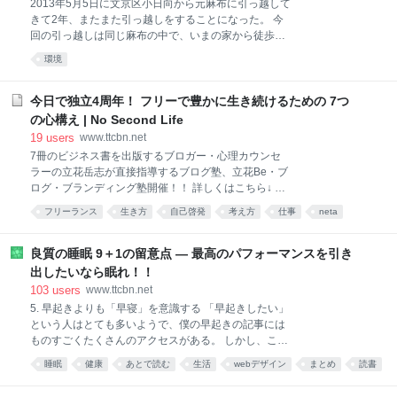
2013年5月5日に文京区小日向から元麻布に引っ越して
しないよう、気をつけながら距離を伸ばそうと思う。
きて2年、またまた引っ越しをすることになった。 今
距離を伸ばすために意識していることは、夜の会合を
回の引っ越しは同じ麻布の中で、いまの家から徒歩10
極力減らすこと。 4月も個人コンサルが、かなりの数
分強の場所に移ることになった。 今の家は麻布十番駅
環境
入っている。 午前中から入る日も多いので、前夜に夜
が最寄りだが、今度の家は別の駅になる。 まだ引っ越
更かしをしないことが鍵かな、と思っている。 4月な
してきて2年、しかも今の部屋は住みやすいし周囲の
んとか150kmをクリアして、5月に200km復帰した
環境も良く、利便性も最高。 それなのになぜ、また引
今日で独立4周年！ フリーで豊かに生き続けるための 7つ
い。 これが目標。 ブログ更
っ越しをするのか。 それにはもちろん理由がある。 最
の心構え | No Second Life
大かつ唯一の理由は、僕と奥さんの仕事の質が変わっ
19
users
www.ttcbn.net
てきていることだ。 2年前には「これがベスト」と思
7冊のビジネス書を出版するブロガー・心理カウンセ
って引っ越した先で、大きく結果を出した僕たち。 で
ラーの立花岳志が直接指導するブログ塾、立花Be・ブ
も、結果が出たことで、2年前にはベストだと思った
ログ・ブランディング塾開催！！ 詳しくはこちら↓ 立
環境が、今では不便に感じるようになってきた。 次の
花Be・ブログ・ブランディング塾 今日、2015年4月1
ステップに飛躍するためには、住む場所を変える必要
フリーランス
生き方
自己啓発
考え方
仕事
neta
日で僕は17年勤めた会社から独立してフリーになって
がある。僕らはそう判断した。 もちろん麻布十番周辺
4周年である。 4年を振り返るとあっという間だったよ
には強い愛着があったので、いまの家の近くで僕らが
うな気もするし、紆余曲折あって長かったような気も
良質の睡眠 9＋1の留意点 — 最高のパフォーマンスを引き
目指
するが、とにもかくにも4年間フリーでやってくるこ
出したいなら眠れ！！
とができた。 支えてくださり、応援してくださった皆
103
users
www.ttcbn.net
さまに心から感謝いたします。 17年間サラリーマンを
5. 早起きよりも「早寝」を意識する 「早起きしたい」
やって、それから4年のフリーランス生活。 その違い
という人はとても多いようで、僕の早起きの記事には
を一言でいえば、「180度、すべてが違う」というこ
ものすごくたくさんのアクセスがある。 しかし、ここ
とになる。 モノの考え方、価値観、行動パターンな
に一つ重大な落とし穴がある。 早起きにばかり意識が
ど、以前の自分とは較べものにならないくらいの変化
睡眠
健康
あとで読む
生活
webデザイン
まとめ
読書
行くと、たとえ夜の就寝が遅い時間にずれ込んでも、
が訪れた。 そして、4年フリーでやってきて、「どっ
lifehack
neta
音楽
目覚ましを使って無理に早起きをするようになってし
ちがいい？」と聞かれたら、僕は迷わず「フリーのほ