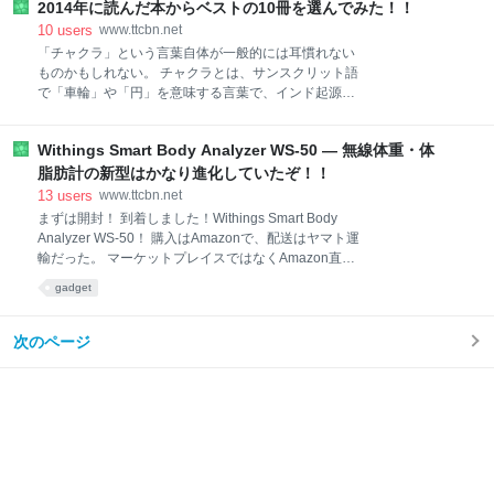
の優先順位で気分良く実施したい。 元日にまずはマイ
2014年に読んだ本からベストの10冊を選んでみた！！
けだと、「歯を食いしばって辛くても頑張る」みたい
ンドマップで夢を放射線状に書き出してみた。 いまま
なニュアンスが出ないだろうか。 僕のイメージは、も
10
users
www.ttcbn.net
でマインドマップにしたことはなかったんだけど、
っと気楽に楽しくルンルンと、でも視線は切らさず諦
「チャクラ」という言葉自体が一般的には耳慣れない
めず、という感じだった。 ちょっとモヤモヤした感じ
ものかもしれない。 チャクラとは、サンスクリット語
で昨夜は眠り、今朝起きたらいい感じで答えが出てい
で「車輪」や「円」を意味する言葉で、インド起源の
た。 書き換えた今年の抱負はこちら。 ただ「淡々とや
「気の流れの核」、エネルギーセンターを指す。 僕た
る」のではなく、やるからには「楽しんで」やる。 こ
ち現代日本人は、西洋文明の価値観に浸って生きてい
れでずいぶんしっくりきた感じ。 言葉としては若干冗
Withings Smart Body Analyzer WS-50 — 無線体重・体
る。 しかし、「気」という言葉は僕たちの日常に溢れ
長な気もするが、「楽しむ」はとても大事なキーワー
ていて、僕たちは実はエネルギーの流れを日常生活で
脂肪計の新型はかなり進化していたぞ！！
ドなので、これでいこうと思う。 お気に入りのノート
も当たり前に受け入れて生きている。 本書では、僕た
13
users
www.ttcbn.net
にこの抱負を挟んで、毎朝最初に見るようにしようと
ちを支配するエネルギーの体系とその役割を学ぶこと
まずは開封！ 到着しました！Withings Smart Body
思う。
ができる。 僕自身、チャクラというものの存在を意識
Analyzer WS-50！ 購入はAmazonで、配送はヤマト運
し始めてまだ日が浅いが、この本で体系的に理解する
輸だった。 マーケットプレイスではなくAmazon直販
ことができた。 書評はこちら。 7つのチャクラ by キ
だったのだが、段ボールはAmazonのものではなく
gadget
ャロライン・メイス — 僕たちはモノやカネだけでは幸
Withingsの段ボールだった。 そして段ボールから出す
せになれない | No Second Life 9. ビタミンCの大量摂
と、こちらがパッケージとしての外箱。 英語、中国
取がカゼを防ぎ、がんに効く by 生田 哲
語、日本語が併記されている。 外箱を開けるとこのよ
次のページ
うに、日本語のクイックスタートガイドと本体が登
場。 今回購入したのは輸入元のCoviaの正規日本版。
一年保障もついている。 本体を取り出すと、あれれ？
またクイックインストールガイドが出てきた。 手に取
ってみて意味が分かった。 この青い表紙のガイドは、
製造元のWithings社が作ったもの。 この青いガイドは
各国語に翻訳してあるのだが、すごーく大ざっぱで、