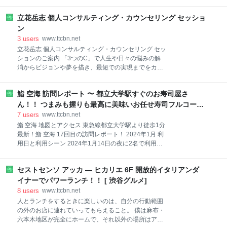
武線【御茶ノ水駅】徒歩７分 最新！ポンチ軒 2回目の
という声と、鉄板が落ちる音、そして自動改札が全部
訪問レポート！2022年6月 利用日と利用シーン 2022
フルオープンになっている光景を思い出す。 地震発生
立花岳志 個人コンサルティング・カウンセリング セッショ
年6月15日（水）のランチタイムに1名で利用。 昼は
のとき、奥さんは代々木にいて、代々木から歩い
予約不可なので予約はなし。 当日の様子 ▲ テーブル
ン
セット。 トレーの上、右奥からウスターソースの「太
3
users
www.ttcbn.net
陽ソース」、とんかつソース、柚子こしょう、手前が
立花岳志 個人コンサルティング・カウンセリング セッ
岩塩。 トレーの左の壺はサービスのキムチ、そして左
ションのご案内 「3つのC」で人生や日々の悩みの解
がドレッシング。 ドレッシングはフレンチに近いが酸
消からビジョンや夢を描き、最短での実現までをカバ
味はほとんどなくクリーミー。 アメリカのランチドレ
ー 立花岳志の個人コンサルティングは、「3つのC」
ッシングみたいな感じかな。 ▲ キムチは刻んであって
で構成されています。 3つのCとは、以下を指しま
好きなだけ食べられる。 ▲ シンプルな箸袋。 ▲ この
鮨 空海 訪問レポート 〜 都立大学駅すぐのお寿司屋さ
す。 コンサルティング（Consulting） コーチング
日お願いしたのは上ヒレとんかつ定食と単品のカレー
（Coaching） カウンセリング（Counselling） コンサ
ん！！ つまみも握りも最高に美味いお任せ寿司フルコー
ソース。 ヒレかつが見事。 ▲
ルティング・フェーズ 立花岳志は9冊の著作を持つビ
ス！！
7
users
www.ttcbn.net
ジネス書作家・ブロガー・講演家・イベントプロデュ
鮨 空海 地図とアクセス 東急線都立大学駅より徒歩1分
ーサーなど、多面的な活動を通して、さまざまな経験
最新！鮨 空海 17回目の訪問レポート！ 2024年1月 利
を積んできました。 これらの経験を活かし、多くの方
用日と利用シーン 2024年1月14日の夜に2名で利用。
の人生やビジネス対するコンサルティングを行ってい
1ヶ月ほど前に予約を入れていた。 当日の様子 ▲
ます。 出版、起業支援、ブログのアクセスアップ、ブ
2024年お寿司はじめ。 楽しみだ。 ▲ まずは生ビール
ランディング、フードビジネスコンサル、、ネットビ
セストセンソ アッカ — ヒカリエ 6F 開放的イタリアンダ
で乾杯。 ▲ 今日も小さなお料理からスタート。 まず
ジネスの立ち上げ・拡散に関するコンサルなど、分野
は菜の花のお浸し。 早春の味だね。 ▲ 炊いたたら
イナーでパワーランチ！！ [ 渋谷グルメ]
は広く多角的です。 自らの影響力を
こ。 優しい味。 ▲ ノレソレは穴子の子供。 ▲ 大好
8
users
www.ttcbn.net
物、あん肝のポン酢。 ▲ バイ貝。 ▲ エゾバフンウニ
人とランチをするときに楽しいのは、自分の行動範囲
も旨味たっぷり。 ▲ ナマコ酢。 名わき役という感
の外のお店に連れていってもらえること。 僕は麻布・
じ。 ▲ 続いてはナベさんにお任せで冷酒を。 ▲ 生ガ
六本木地区が完全にホームで、それ以外の場所はアウ
キポン酢。 ▲ そしてどーんとお造り。 今日もアジは