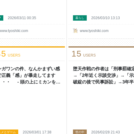
2026/03/11 00:35
2026/03/10 13:13
び
暮らし
www.tyoshiki.com
www.tyoshiki.com
45
15
USERS
USERS
ンガワンの件、なんかまずい感
堕天作戦の作者は「刑事罰確
で正義「感」が暴走してます
→「2年近く示談交渉」→「示
・・・ - 頭の上にミカンをの
破綻の後で民事訴訟」→3年半
る
に損害賠償判決という流れな
- 頭の上にミカンをのせる
2026/03/01 17:38
2026/02/28 21:43
ニメとゲーム
世の中