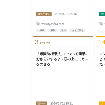
2026/03/18 20:02
政治と経済
学
www.tyoshiki.com
沖縄
事故
政治
あとで読む
3
1
USERS
「米国防権限法」について簡単に
マ
おさらいするよ - 頭の上にミカン
じ
をのせる
ね
せ
2026/03/02 15:21
世の中
ア