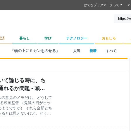
はてなブックマークって？
ア
経済
暮らし
学び
テクノロジー
おもしろ
『頭の上にミカンをのせる』
人気
新着
すべて
いて論じる時に、ち
れるか問題 - 頭の
の意見のメモだけ。 どうして
する映画監督 （鬼滅の刃がヒッ
ようですが） それら全部とち
あるとは思えないけど、どうし
だけど）、それが気になる。も
作、大きく変えないと、このま
井上淳一 (@gomikari)