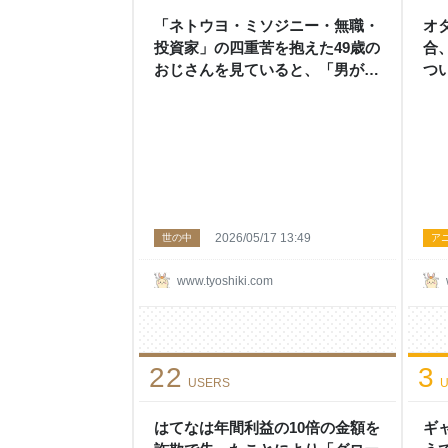
「ネトウヨ・ミソジニー・無職・
オ
投資家」の四重苦を抱えた49歳の
合
おじさんを見ていると、「男がな
つ
ぜ孤独死するのか」で読んだ内容
い
の解像度がすごく上がる - 頭の上
観
にミカンをのせる
気
の
2026/05/17 13:49
世の中
ア
www.tyoshiki.com
22
3
USERS
U
はてなは年間利益の10倍の金額を
ギ