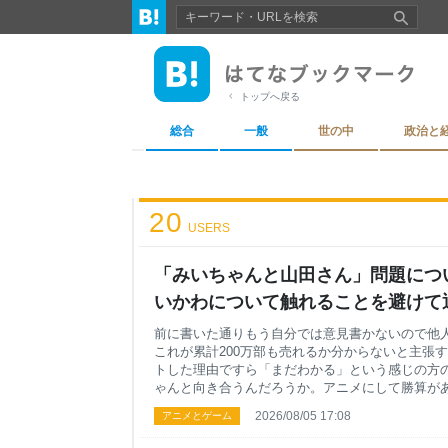
トップへ戻る
総合
一般
世の中
政治と
20
USERS
「みいちゃんと山田さん」問題につ
いかわについて触れることを避けて通
上にミカンをのせる
前に書いた通りもう自分では意見書かないので他人
これが累計200万部も売れるか分からないと主張
トした理由ですら「まだわかる」という感じの方の
ゃんと向き合うんだろうか。アニメにして勝算が
てやろうと思ったのか。同業者として（実写の方
2026/08/05 17:08
アニメとゲーム
し僕に脚本の仕事が来たら……断る、と思う。原
まじゃ使えないし。でも一番は最初の問いに戻るけど→— 