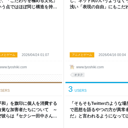
で、「こだわりを極める文化」
し、ネット民のいうようなく
いう点ではほぼ同じ構造を持っ
浅い「表現の自由」にもこだ
いる。違うのは“どこにそれを
はないけれど、「安易な正し
下しているか”だけなんじゃな
オタクを殴ってくる連中に対
か？ - 頭の上にミカンをのせる
の拒否感」だけはわかる - 頭
にミカンをのせる
2026/04/24 01:07
2026/04/16 00:04
ニメとゲーム
アニメとゲーム
www.tyoshiki.com
www.tyoshiki.com
オタク
3
SERS
USERS
平和」を旗印に個人を消費する
「そもそもTwitterのような場
自覚な加害者たちについて ～
で思想を語るやつの方が異常
ぜ彼らは『セクシー田中さん』
だ」と言われるようになって
事件から何一つ学ばないのか～
い - 頭の上にミカンをのせる