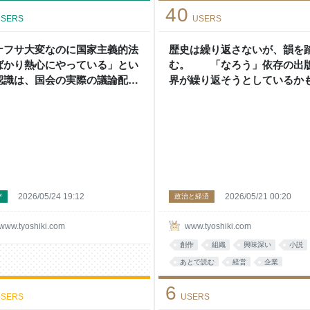
40
SERS
USERS
ナフサ大変なのに国家主義的法
歴史は繰り返さないが、韻を
ばかり熱心にやっている」とい
む。 「なろう」依存の出
認識は、国会の実際の議論配分
界が繰り返そうとしているか
は乖離している - 頭の上にミカ
れない20世紀の大惨事につい
をのせる
り返ってみる - 頭の上にミカ
のせる
2026/05/24 19:12
2026/05/21 00:20
び
政治と経済
www.tyoshiki.com
www.tyoshiki.com
創作
組織
興味深い
小説
あとで読む
経営
企業
6
SERS
USERS