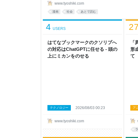
2026年8月3日 読まないことには始まらないと
www.tyoshiki.com
んだけど、アニメ化云々の前に、どうしてこれが累
漫画
社会
あとで読む
ない。 『鬼滅の刃』はまだ分かるんですよ。基本
し。でも、これはただ悲惨なだけ。みいちゃんが
4
2
USERS
はてなブックマークのクソリプへ
「
の対応はChatGPTに任せる - 頭の
形
上にミカンをのせる
て
の
説
誤
頭
2026/08/03 00:23
テクノロジー
ア
www.tyoshiki.com