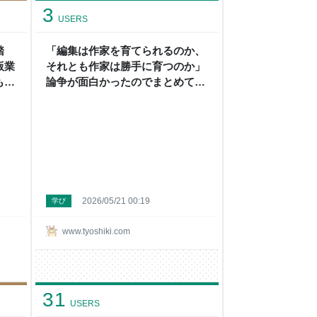
3
USERS
踏
「編集は作家を育てられるのか、
版業
それとも作家は勝手に育つのか」
もし
論争が面白かったのでまとめてみ
て振
る - 頭の上にミカンをのせる
ンを
2026/05/21 00:19
学び
www.tyoshiki.com
31
USERS