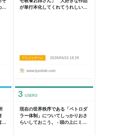
っそ
セ教養お姉さん」 大好きな作品
わり
が単行本化してくれてうれしい。
さで
みんなにも読んでほしい - 頭の上
して
にミカンをのせる
の上
2026/04/10 18:29
アニメとゲーム
www.tyoshiki.com
3
USERS
所
現在の世界秩序である「ペトロダ
者
ラー体制」についてしっかりおさ
ほし
らいしておこう。 - 頭の上にミカ
ンをのせる