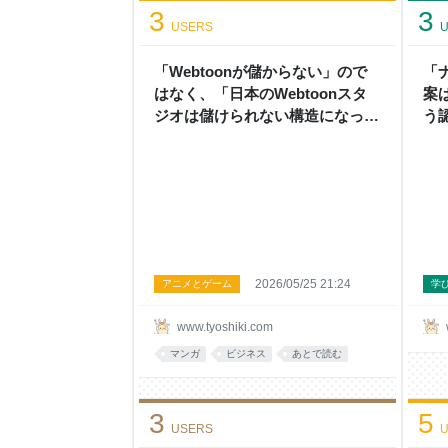
3
3
USERS
U
「Webtoonが儲からない」ので
「
はなく、「日本のWebtoonスタ
案
ジオは儲けられない構造になって
う
いる」という話 - 頭の上にミカン
と
をのせる
ン
2026/05/25 21:24
アニメとゲーム
学
www.tyoshiki.com
マンガ
ビジネス
あとで読む
3
5
USERS
U