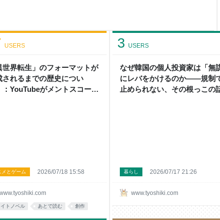
、『みいちゃんと山田さん』を読
計200万部も売れるか分から
、ヒーローものだし、成長譚だ
た
7
3
USERS
USERS
異世界転生」のフォーマットが
なぜ韓国の個人投資家は「無
成されるまでの歴史につい
にレバをかけるのか——規制
 ：YouTubeがメントスコーラ
止められない、その根っこの話
バズから始まったようにWeb小
頭の上にミカンをのせる
でも「読まれる」ための試行錯
があり徐々に進化していった -
の上にミカンをのせる
2026/07/18 15:58
2026/07/17 21:26
ニメとゲーム
暮らし
www.tyoshiki.com
www.tyoshiki.com
ライトノベル
あとで読む
創作