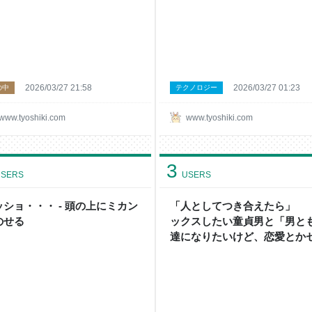
 頭の上にミカンをのせる
2026/03/27 21:58
2026/03/27 01:23
の中
テクノロジー
www.tyoshiki.com
www.tyoshiki.com
3
SERS
USERS
ッショ・・・ - 頭の上にミカン
「人としてつき合えたら」
のせる
ックスしたい童貞男と「男と
達になりたいけど、恋愛とか
クスしたいわけじゃない女性
友達付き合いをする話 - 頭の
ミカンをのせる