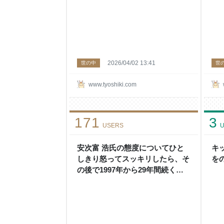
うと「発達障害はゴミ捨て場じゃ
-
ねえぞ」って言いたくなる - 頭の
上にミカンをのせる
2026/04/02 13:41
世の中
世
www.tyoshiki.com
171
3
USERS
U
安次富 浩氏の態度についてひと
キ
しきり怒ってスッキリしたら、そ
を
の後で1997年から29年間続く普
天間基地から辺野古基地への移転
問題について考えてみてはいかが
でしょうか？ - 頭の上にミカンを
のせる