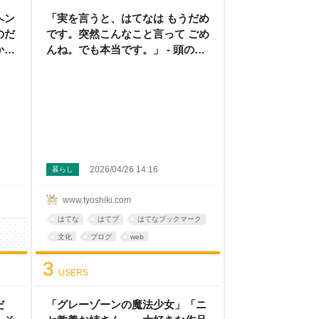
ヘン
「実を言うと、はてなは もうだめ
のだ
です。突然こんなこと言って ごめ
かと
んね。でも本当です。」 - 頭の上
頭の
にミカンをのせる
2026/04/26 14:16
暮らし
www.tyoshiki.com
はてな
はてブ
はてなブックマーク
文化
ブログ
web
3
USERS
だ
「グレーゾーンの魔法少女」「ニ