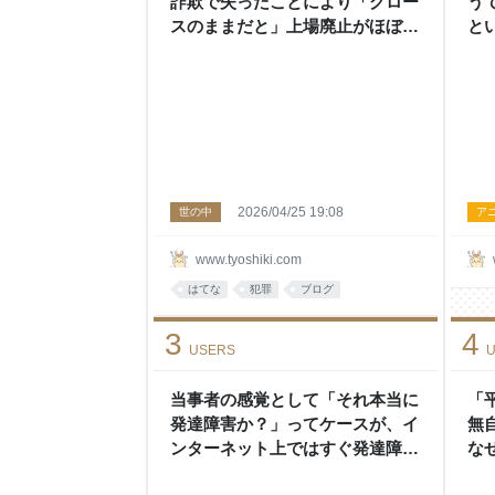
詐欺で失ったことにより「グロー
う
スのままだと」上場廃止がほぼ確
と
定した。 それだけでも辛いのに
て
株クラから「なにか嘘をついてい
投
るのではないか」と疑われててふ
い
んだりけったりすぎる・・・ - 頭
の上にミカンをのせる
2026/04/25 19:08
世の中
ア
www.tyoshiki.com
はてな
犯罪
ブログ
3
4
USERS
U
当事者の感覚として「それ本当に
「
発達障害か？」ってケースが、イ
無
ンターネット上ではすぐ発達障害
な
として扱われているのを見てしま
の