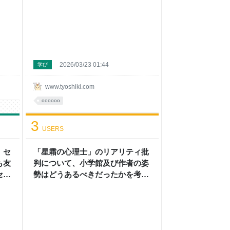
2026/03/23 01:44
学び
www.tyoshiki.com
oooooo
3
USERS
 セ
「星霜の心理士」のリアリティ批
も友
判について、小学館及び作者の姿
セッ
勢はどうあるべきだったかを考え
」が
てみる - 頭の上にミカンをのせる
上に