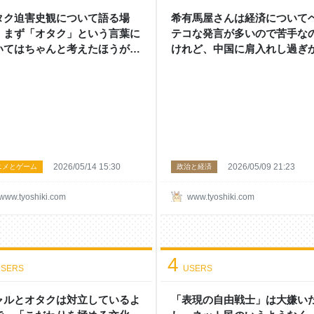
タク迫害史観について語る場
希有馬屋さんは経済について
、まず「オタク」という言葉に
テコな発言が多いので苦手な
いてはちゃんと考えたほうが良
けれど、中国に肩入れし過ぎ
かなと思う。あと偽オタク歴史
いうとそうではないと思う - 
語る人増えてきてるから本当に
上にミカンをのせる
をつけたい - 頭の上にミカンを
せる
2026/05/14 15:30
2026/05/09 21:23
ニメとゲーム
政治と経済
www.tyoshiki.com
www.tyoshiki.com
4
SERS
USERS
ャルとオタクは対立しているよ
「表現の自由戦士」は大嫌い