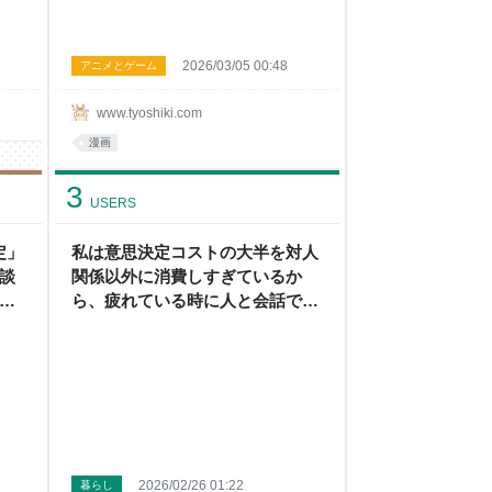
2026/03/05 00:48
アニメとゲーム
www.tyoshiki.com
漫画
3
USERS
定」
私は意思決定コストの大半を対人
談
関係以外に消費しすぎているか
後
ら、疲れている時に人と会話でき
のね
なくなる気がする - 頭の上にミカ
ンをのせる
2026/02/26 01:22
暮らし