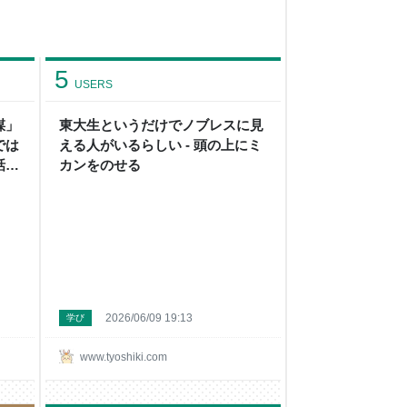
5
USERS
謀」
東大生というだけでノブレスに見
では
える人がいるらしい - 頭の上にミ
 -
カンをのせる
2026/06/09 19:13
学び
www.tyoshiki.com