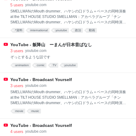
5
users
youtube.com
SMELLMANのMouth drummer、ハヤシの口ドラム＋ベースの同時演奏
at the TILT HOUSE STUDIO SMELLMAN：アカペラグループ「チン
SMELLMANのMouth drummer、ハヤシの口ドラム＋ベースの同時演奏
at the TILT HOUSE STUDIO SMELLMAN：アカペラグループ「チン☆パ
*資料
international
youtube
政治
動画
ラ」解散後、元メンバーが中心となり結 成 オリジナルなサウンド追求の
ため、数回のメンバーチェンジを経て現在に至る 類を見ないオリジナル
なアカペラサウンドは定評 都内ライブハウスを中心に活動中 ワンマンラ
YouTube - 飯降山 ーまんが日本昔ばなし
イブ「ロスタルジア」決定！ 2008.12.26 at SHIBUYA O-WEST
3
users
youtube.com
http://www.smellman.com (続き) (一部表示)
ぞっとするような話です
animation
comic
TV
youtube
YouTube - Broadcast Yourself
3
users
youtube.com
SMELLMANのMouth drummer、ハヤシの口ドラム＋ベースの同時演奏
at the TILT HOUSE STUDIO SMELLMAN：アカペラグループ「チン
SMELLMANのMouth drummer、ハヤシの口ドラム＋ベースの同時演奏
at the TILT HOUSE STUDIO SMELLMAN：アカペラグループ「チン☆パ
movie
music
ラ」解散後、元メンバーが中心となり結 成 オリジナルなサウンド追求の
ため、数回のメンバーチェンジを経て現在に至る 類を見ないオリジナル
なアカペラサウンドは定評 都内ライブハウスを中心に活動中 ワンマンラ
YouTube - Broadcast Yourself
イブ「ロスタルジア」決定！ 2008.12.26 at SHIBUYA O-WEST
4
users
youtube.com
http://www.smellman.com (続き) (一部表示)