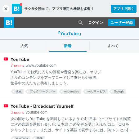
サクサク読めて、
アプリ限定の機能も多数！
アプリで開く
c
l
o
ログイン
ユーザー登録
s
e
『YouTube』
人気
新着
すべて
YouTube
7
users
www.youtube.com
YouTube でお気に入りの動画や音楽を楽しみ、オリジ
ナルのコンテンツをアップロードして友だちや家族、
世界中の人たちと共有しましょう。
検索
ブックマーク バー
webservice
webサービス
Google
youtube
YouTube - Broadcast Yourself
3
users
youtube.com
次の国から YouTube を閲覧しているようです: 日本 ウェブサイトの閲覧
に次の言語を選択しました: 日本語 この変更を受け入れるには、[OK] を
クリックします。または、サイトを英語で表示するには、[キャンセル]
をクリックします。各ページ上部の YouTube ロゴの右にある設定は、
YouTube
芸術