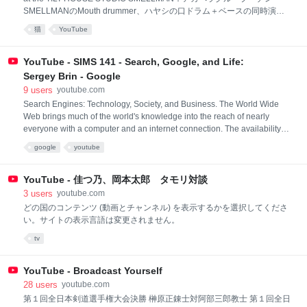
SMELLMANのMouth drummer、ハヤシの口ドラム＋ベースの同時演奏
at the TILT HOUSE STUDIO SMELLMAN：アカペラグループ「チン☆パ
猫
YouTube
ラ」解散後、元メンバーが中心となり結 成 オリジナルなサウンド追求の
ため、数回のメンバーチェンジを経て現在に至る 類を見ないオリジナル
なアカペラサウンドは定評 都内ライブハウスを中心に活動中 ワンマンラ
YouTube - SIMS 141 - Search, Google, and Life:
イブ「ロスタルジア」決定！ 2008.12.26 at SHIBUYA O-WEST
Sergey Brin - Google
http://www.smellman.com (続き) (一部表示)
9
users
youtube.com
Search Engines: Technology, Society, and Business. The World Wide
Web brings much of the world's knowledge into the reach of nearly
everyone with a computer and an internet connection. The availability of
huge quantities of information at our fingertips is transforming
google
youtube
government, business, and many other aspects of society. Topics
include search advertising and auctions, search and privacy, searc
YouTube - 佳つ乃、岡本太郎 タモリ対談
3
users
youtube.com
どの国のコンテンツ (動画とチャンネル) を表示するかを選択してくださ
い。サイトの表示言語は変更されません。
tv
YouTube - Broadcast Yourself
28
users
youtube.com
第１回全日本剣道選手権大会決勝 榊原正錬士対阿部三郎教士 第１回全日