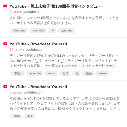
YouTube - 川上未映子 第138回芥川賞インタビュー
3
users
youtube.com
どの国のコンテンツ (動画とチャンネル) を表示するかを選択してくださ
い。サイトの表示言語は変更されません。
literature
interview
本
youtube
YouTube - Broadcast Yourself
12
users
youtube.com
ティガー社長の大好物！ その顔はめちゃかわいい！ ※ティガー社長から
のお知らせ〜♪ ( ^_^)／▼☆▼＼(^_^ ) ティガー社長ファンサイト ( ^ テ
ィガー社長の大好物！ その顔はめちゃかわいい！ ※ティガー社長からの
お知らせ〜♪ ( ^_^)／▼☆▼＼(^_^ ) ティガー社長ファンサイト ( ^_^)／
森進一
youtube
music
音楽
歌
動画
memo
□☆□＼(^_^ ) オープンしました！！！！ ( ^_^)／▼☆▼＼(^_^ ) mixiのマ
イミクの皆様〜〜！！！ ( ^_^)／□☆□＼(^_^ ) 是非遊びに来てニャ
ハ〜〜！！！！ http://ameblo.jp/neko-neko-222/ あ(￣○￣)り(￣◇￣)が
YouTube - Broadcast Yourself
(￣△￣)と(￣0￣)う ※貴方はメーカー様のリペアで満足ですか？
5
users
youtube.com
http://plaza.rakuten.co.jp/musictoypro/2107 ★楽器家☆エクサイト☆３
次の国から YouTube を閲覧しているようです: 日本 この国からの動画を
３５修理全国受付中★ ht
ハイライトして、ウェブサイトの閲覧に以下の言語を選択しました: 日本
語 この変更を受け入れるには、[OK] をクリックします。または、サイト
を英語で表示するには、[キャンセル] をクリックします。各ページ上部
動画
ネタ
の YouTube ロゴの右にある設定は、いつでも変更できます。 You
appear to be viewing YouTube from this country: 日本 We have