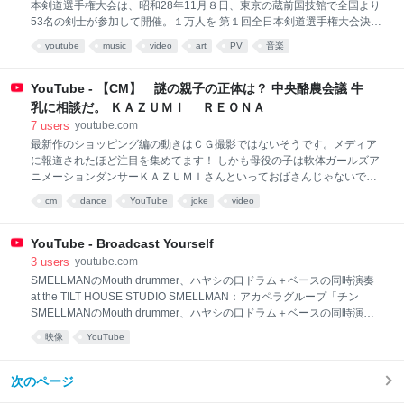
本剣道選手権大会は、昭和28年11月８日、東京の蔵前国技館で全国より
53名の剣士が参加して開催。１万人を 第１回全日本剣道選手権大会決勝
榊原正錬士対阿部三郎教士 第１回全日本剣道選手権大会は、昭和28年
youtube
music
video
art
PV
音楽
11月８日、東京の蔵前国技館で全国より53名の剣士が参加して開催。１
万人を超える 観衆が集まった。 本大会は、戦前の剣道界の慣習であった
専門家、非専門家の区別を廃し、選手の資格は年齢、段位、称号などに
YouTube - 【CM】 謎の親子の正体は？ 中央酪農会議 牛
一切の制限を設けず、 各府県の予選を経て代表者を出し、剣道日本一を
乳に相談だ。 ＫＡＺＵＭＩ ＲＥＯＮＡ
決するという画期的な構想によるものだった。 優勝の榊原正は大正９年
7
users
youtube.com
愛知県蒲郡市生まれの33歳、名古屋矯正管区法務教官（剣道師範）、の
最新作のショッピング編の動きはＣＧ撮影ではないそうです。メディア
ちに剣道範士八段。戦前は名門東邦 商業で活躍した剣士。準優勝の阿部
に報道されたほど注目を集めてます！ しかも母役の子は軟体ガールズア
三郎は大正８年福島県相馬生まれの34歳、警視庁の剣道選手でのちの
ニメーションダンサーＫＡＺＵＭＩさんといっておばさんじゃないで
す！！！ 子供がＬＡＨＩＰＳＴＹＬＥのＲＥＯＮＡさんで二人ともプロ
cm
dance
YouTube
joke
video
ダンサーさんだそうです。
YouTube - Broadcast Yourself
3
users
youtube.com
SMELLMANのMouth drummer、ハヤシの口ドラム＋ベースの同時演奏
at the TILT HOUSE STUDIO SMELLMAN：アカペラグループ「チン
SMELLMANのMouth drummer、ハヤシの口ドラム＋ベースの同時演奏
at the TILT HOUSE STUDIO SMELLMAN：アカペラグループ「チン☆パ
映像
YouTube
ラ」解散後、元メンバーが中心となり結 成 オリジナルなサウンド追求の
ため、数回のメンバーチェンジを経て現在に至る 類を見ないオリジナル
なアカペラサウンドは定評 都内ライブハウスを中心に活動中 ワンマンラ
次のページ
イブ「ロスタルジア」決定！ 2008.12.26 at SHIBUYA O-WEST