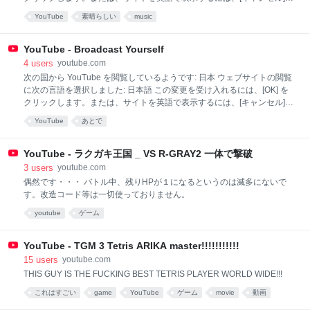
をクリックします。各ページ上部の YouTube ロゴの右にある設定は、
YouTube
素晴らしい
music
いつでも変更できます。 You appear to be viewing YouTube from this
country: 日本 We've selected the following language for viewing the
website: 日本語 Click "OK" to accept this change, or click "Cancel" to
YouTube - Broadcast Yourself
view the site in English. You can always change your preferen
4
users
youtube.com
次の国から YouTube を閲覧しているようです: 日本 ウェブサイトの閲覧
に次の言語を選択しました: 日本語 この変更を受け入れるには、[OK] を
クリックします。または、サイトを英語で表示するには、[キャンセル]
をクリックします。各ページ上部の YouTube ロゴの右にある設定は、
YouTube
あとで
いつでも変更できます。 You appear to be viewing YouTube from this
country: 日本 We've selected the following language for viewing the
website: 日本語 Click "OK" to accept this change, or click "Cancel" to
YouTube - ラクガキ王国 _ VS R-GRAY2 一体で撃破
view the site in English. You can always change your preferen
3
users
youtube.com
偶然です・・・ バトル中、残りHPが１になるというのは滅多にないで
す。改造コード等は一切使っておりません。
youtube
ゲーム
YouTube - TGM 3 Tetris ARIKA master!!!!!!!!!!!
15
users
youtube.com
THIS GUY IS THE FUCKING BEST TETRIS PLAYER WORLD WIDE!!!
これはすごい
game
YouTube
ゲーム
movie
動画