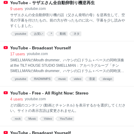
highlighted videos from this country and selected the following
YouTube - サザエさん全自動卵割り機逆再生
language for viewing the website: 日本語 Click "OK" to accept this
9
users
youtube.com
change, or click "Cancel" to
サザエさんの全自動卵割り機の話（父さん発明の母）を逆再生して、空
耳の字幕を付けたもの。前の方が作ったものに比べ、字幕を少し読みや
すくしました。
youtube
お笑い
*
動画
ネタ
YouTube - Broadcast Yourself
17
users
youtube.com
SMELLMANのMouth drummer、ハヤシの口ドラム＋ベースの同時演奏
at the TILT HOUSE STUDIO SMELLMAN：アカペラグループ「チン
SMELLMANのMouth drummer、ハヤシの口ドラム＋ベースの同時演奏
at the TILT HOUSE STUDIO SMELLMAN：アカペラグループ「チン☆パ
youtube
RADWIMPS
music
video
音楽
design
ラ」解散後、元メンバーが中心となり結 成 オリジナルなサウンド追求の
ため、数回のメンバーチェンジを経て現在に至る 類を見ないオリジナル
なアカペラサウンドは定評 都内ライブハウスを中心に活動中 ワンマンラ
YouTube - Free - All Right Now: Stereo
イブ「ロスタルジア」決定！ 2008.12.26 at SHIBUYA O-WEST
4
users
youtube.com
http://www.smellman.com (続き) (一部表示)
どの国のコンテンツ (動画とチャンネル) を表示するかを選択してくださ
い。サイトの表示言語は変更されません。
rock
Music
Video
YouTube
YouTube - Broadcast Yourself