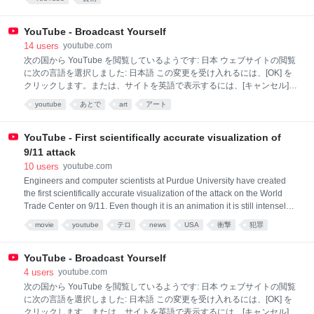
いつでも変更できます。 You appear to be viewing YouTube from this
country: 日本 We've selected the following language for viewing the
website: 日本語 Click "OK" to accept this change, or click "Cancel" to
YouTube - Broadcast Yourself
view the site in English. You can always change your preferen
14
users
youtube.com
次の国から YouTube を閲覧しているようです: 日本 ウェブサイトの閲覧
に次の言語を選択しました: 日本語 この変更を受け入れるには、[OK] を
クリックします。または、サイトを英語で表示するには、[キャンセル]
をクリックします。各ページ上部の YouTube ロゴの右にある設定は、
youtube
あとで
art
アート
いつでも変更できます。 You appear to be viewing YouTube from this
country: 日本 We've selected the following language for viewing the
website: 日本語 Click "OK" to accept this change, or click "Cancel" to
YouTube - First scientifically accurate visualization of
view the site in English. You can always change your preferen
9/11 attack
10
users
youtube.com
Engineers and computer scientists at Purdue University have created
the first scientifically accurate visualization of the attack on the World
Trade Center on 9/11. Even though it is an animation it is still intensely
engrossing.
movie
youtube
テロ
news
USA
衝撃
犯罪
video
動画
YouTube - Broadcast Yourself
4
users
youtube.com
次の国から YouTube を閲覧しているようです: 日本 ウェブサイトの閲覧
に次の言語を選択しました: 日本語 この変更を受け入れるには、[OK] を
クリックします。または、サイトを英語で表示するには、[キャンセル]