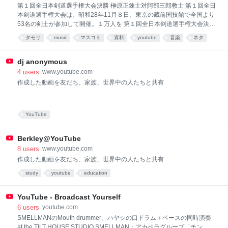
決するという画期的な構想によるものだった。 優勝の榊原正は大正９年
第１回全日本剣道選手権大会決勝 榊原正錬士対阿部三郎教士 第１回全日
愛知県蒲郡市生まれの33歳、名古屋矯正管区法務教官（剣道師範）、の
本剣道選手権大会は、昭和28年11月８日、東京の蔵前国技館で全国より
ちに剣道範士八段。戦前は名門東邦 商業で活躍した剣士。準優勝の阿部
53名の剣士が参加して開催。１万人を 第１回全日本剣道選手権大会決勝
三郎は大正８年福島県相馬生まれの34歳、警視庁の剣道選手でのちの
榊原正錬士対阿部三郎教士 第１回全日本剣道選手権大会は、昭和28年
タモリ
music
マスコミ
資料
youtube
音楽
ネタ
11月８日、東京の蔵前国技館で全国より53名の剣士が参加して開催。１
万人を超える 観衆が集まった。 本大会は、戦前の剣道界の慣習であった
専門家、非専門家の区別を廃し、選手の資格は年齢、段位、称号などに
dj anonymous
一切の制限を設けず、 各府県の予選を経て代表者を出し、剣道日本一を
4
users
www.youtube.com
決するという画期的な構想によるものだった。 優勝の榊原正は大正９年
作成した動画を友だち、家族、世界中の人たちと共有
愛知県蒲郡市生まれの33歳、名古屋矯正管区法務教官（剣道師範）、の
ちに剣道範士八段。戦前は名門東邦 商業で活躍した剣士。準優勝の阿部
三郎は大正８年福島県相馬生まれの34歳、警視庁の剣道選手でのちの
YouTube
Berkley@YouTube
8
users
www.youtube.com
作成した動画を友だち、家族、世界中の人たちと共有
study
youtube
education
YouTube - Broadcast Yourself
6
users
youtube.com
SMELLMANのMouth drummer、ハヤシの口ドラム＋ベースの同時演奏
at the TILT HOUSE STUDIO SMELLMAN：アカペラグループ「チン