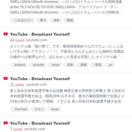
SMELLMANのMouth drummer、ハヤシの口ドラム＋ベースの同時演奏
at the TILT HOUSE STUDIO SMELLMAN：アカペラグループ「チン
SMELLMANのMouth drummer、ハヤシの口ドラム＋ベースの同時演奏
at the TILT HOUSE STUDIO SMELLMAN：アカペラグループ「チン☆パ
これはひどい
暴力
海外
動画
ラ」解散後、元メンバーが中心となり結 成 オリジナルなサウンド追求の
ため、数回のメンバーチェンジを経て現在に至る 類を見ないオリジナル
なアカペラサウンドは定評 都内ライブハウスを中心に活動中 ワンマンラ
YouTube - Broadcast Yourself
イブ「ロスタルジア」決定！ 2008.12.26 at SHIBUYA O-WEST
44
users
youtube.com
http://www.smellman.com (続き) (一部表示)
オリジナル曲「瞳の奥で」です。動画投稿初めてなのでちょっとしょぼ
いですが聴いて下さい（＾＾） 宇多田ヒカルさんみたいな独特の雰囲気
の曲作りは無理なので、ほんわかした音楽を目指した オリジナル曲「瞳
の奥で」です。動画投稿初めてなのでちょっとしょぼいですが聴いて下
polysics
youtube
music
音楽
動画
*音楽
pv
さい（＾＾） 宇多田ヒカルさんみたいな独特の雰囲気の曲作りは無理な
ので、ほんわかした音楽を目指したいです。 (続き) (一部表示)
YouTube - Broadcast Yourself
11
users
youtube.com
第１回全日本剣道選手権大会決勝 榊原正錬士対阿部三郎教士 第１回全日
本剣道選手権大会は、昭和28年11月８日、東京の蔵前国技館で全国より
53名の剣士が参加して開催。１万人を 第１回全日本剣道選手権大会決勝
榊原正錬士対阿部三郎教士 第１回全日本剣道選手権大会は、昭和28年
YouTube
タモリ
music
11月８日、東京の蔵前国技館で全国より53名の剣士が参加して開催。１
万人を超える 観衆が集まった。 本大会は、戦前の剣道界の慣習であった
専門家、非専門家の区別を廃し、選手の資格は年齢、段位、称号などに
YouTube - Broadcast Yourself
一切の制限を設けず、 各府県の予選を経て代表者を出し、剣道日本一を
7
users
youtube.com