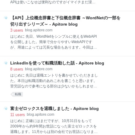
でした。しかし、エージェントから「LINEがスマート
APIは使いこなせば便利なのですがイマイチまだ浸透
スピーカーを日本で一番早くリリースし、力を入れて
していない印象があります。これまでに、Javaでは
いる」と聞いて興味が出ました。私自身「コンピュー
APIコールのサンプルコードを公開してきました。
タサイエンス・統計処理・機械学習技術を身近なもの
【API】上位概念辞書と下位概念辞書 ～WordNetの一部を
RubyではWeb APIコールをやったことがなかったの
にする」べくApitoreを創業しています。LINEでのキャ
で、SDK公開がてら勉強しました。 サンプルコード
切り出すシリーズ～ - Apitore blog
リ
Github 環境 ruby 2.2.5p319 Faraday 0.11.0 Faraday
3
users
blog.apitore.com
Middleware Windows 10 cygwin 説明 Rubyの場合は
はじめに 先日、WordNetをシンプルに使えるWebAPI
net/httpを使うのがデファクトっぽいです。今回は
を公開しました。簡単で分かりやすいWebAPIです
Faradayを紹介します。FaradayはTwitterやInstagram
が、用途によっては冗長な場合もあります。今回は上
にアクセスする（非公式）SDKにも使われています。
位概念辞書と下位概念辞書をそれぞれWebAPIで切り
まずはFaradayをインストールします。今回は
出しました。 API 上位概念辞書 (WordNet) 下位概念辞
Windows10で
LinkedInを使って転職活動した話 - Apitore blog
書 (WordNet) サンプルコード Java 解説 TIPS 名詞はそ
のまま使えますが、動詞や形容詞は語尾が活用しま
8
users
blog.apitore.com
す。WordNetは標準形のみを入力に取ります。「標準
はじめに 先日は退職エントリを書かせていただきまし
形なんてわかんねーよ」って場合は、形態素解析を挟
た。本日は転職活動のあれこれを書こうと思います。
むと良いです。 例えば、Apitoreで公開している
苦労話なので参考になる部分は少ないかもしれませ
kuromoji WebAPIに単語を入力すると、レスポンスの
ん。 転職期間 2017年の6月から始めて、2017年の9月
転職
中にbaseFormというものがあります。これが標準形
に終わりました。約3ヶ月でした。本格的に応募し始
です。 例を挙げると、「やってみる」の形態素解析結
めたのは7月からです。結構長かったですね
果から標準形を取ると、「やる」「て」「みる」にな
（OneJAPANハッカソンの運営と実施に丸かぶりでし
富士ゼロックスを退職しました - Apitore blog
ります。 使ってみた WordNet
た）。使ったツールはLinkedInのみです。英語の自己
11
users
blog.apitore.com
紹介ページだけ作り、転職シグナルをONにしました。
はじめに 正確にはまだですが、10月31日をもって
希望勤務地はサンフランシスコで、理由は西海岸で働
2009年から約9年間お世話になった富士ゼロックスを
きたかった（ITの聖地だし）。 転職活動を開始して最
退職します。11月からは別の会社でお世話になります