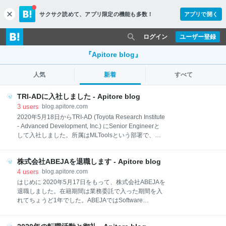
サクサク読めて、
アプリ限定の機能も多数！
アプリで開く
c
l
o
ログイン
ユーザー登録
s
e
『Apitore blog』
人気
新着
すべて
TRI-ADに入社しました - Apitore blog
3
users
blog.apitore.com
2020年5月18日からTRI-AD (Toyota Research Institute
- Advanced Development, Inc.) にSenior Engineerと
して入社しました。所属はMLToolsという部署で、社
内の機械学習エンジニア向けにMLOpsの基盤を提供し
ています。試用期間の３ヶ月が終了したので 本採用に
株式会社ABEJAを退職します - Apitore blog
なったのかわからないですが 今の時点での仕事内容や
感想について述べていきたいと思います。 初出社終わ
4
users
blog.apitore.com
ったのでこれから帰宅して家で仕事。
はじめに 2020年5月17日をもって、株式会社ABEJAを
pic.twitter.com/q8N5dfjtBy— Keigo Hattori (@keigohtr)
退職しました。在籍期間は業務委託で入った期間を入
June 1, 2020 ミッション TRI-ADは自動運転の企業、
れてちょうど1年でした。ABEJAではSoftware
という認識が一般的かと思いますが、実際には自動車
EngineerとしてABEJA Platformを担当し、MLOpsの
をソフトウェアにして新しいエコシステムを作る、そ
新機能開発やユーザビリティ改善、およびPdMの真似