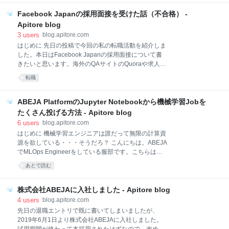
（Docker+Intellij）が動かなくなりました。原因はデフォルトではPoetry
を使うと以下のようなコマンドを期待するからです。 $ poetry run
Facebook Japanの採用面接を受けた話（不合格） -
python hoge.py 現在（2020/3/6）、IntellijではDockerであろうがなんで
Apitore blog
あろうが上記のコマンドを受け付けることができない（やり方を知って
3
users
blog.apitore.com
いる方がいれば教えてほしい）ので、別のやり方を模索しました。 別の
はじめに 先日の投稿で今回の私の転職活動を紹介しま
やり方を見つけました。ヒントは
した。本日はFacebook Japanの採用面接について書
きたいと思います。海外のQAサイトのQuoraや求人サ
イトのGlassdoorにはチラホラ情報がありますが、日
転職
本のサイトはほとんど見かけないので参考までに。
NDAを結んでいるので、QuoraやGlassdoorに書いて
ある情報と同じになります。 ポジション 今回は
ABEJA PlatformのJupyter Notebookから機械学習Jobを
Solutions Engineerという職種に応募しました。詳細
たくさん投げる方法 - Apitore blog
はこちらを見ていただくとして、私の理解した範囲で
6
users
blog.apitore.com
概要を言うと 業務の50%はSoftware Engineerで残り
はじめに 機械学習エンジニアは誰だって無限の計算資
の50%はSolution Architect 広告（Marketing）APIの技
源を欲している・・・そうだろ？ こんにちは。ABEJA
術営業。クライアントの相談に乗って技術的な助言や
でMLOps Engineerをしている服部です。こちらは
適切な広告方法を模索する。 広告アルゴリズム（機械
ABEJA Advent Calendar 2019の5日目の記事です。今
学習）の改善も出来るかもしれない・・・ 私が応募し
あとで読む
回は機械学習エンジニアが欲してやまない「様々なコ
た理由は、1
ンフィグレーション機械学習Jobを無限に投げる」方
法について紹介します。ABEJA Platformを使うと
株式会社ABEJAに入社しました - Apitore blog
Jupyter Notebookでデータ分析をしながら、任意の特
4
users
blog.apitore.com
徴量やハイパーパラメータを使う機械学習Jobをポン
先日の退職エントリで既に書いてしまいましたが、
ポンと投げることができるんです。早速紹介しましょ
2019年6月1日より株式会社ABEJAに入社しました。
う。 ※ただしお金はかかります 動画