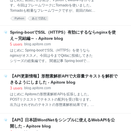
はじめに 前回に引き続き、PythonでWebAPIを作りま
Dump（jawiki-latest-pages-articles.xml.bz2）を用い
す。今回はフレームワークにTornadoを使いました。
ました。WikipediaのDumpは、データの日時を明記し
Tornadoも軽量なフレームワークですが、前回のfalcon
ていれば自由に使って良いそうです。学習データに使
よりはリッチな機能があります。Python x 深層学習を
う場合は特に日時の明記
Python
あとで読む
使った画像処理技術がWebAPIでどんどん公開される
ことを期待しつつ、今回も記事を投稿します。もちろ
ん、Apitoreに相談していただいてもOKです（ステ
Spring-bootでSSL（HTTPS）有効にするならnginxを使
マ）。 ソースコード GitHub 下準備 以下のライブラリ
え～完結編～ - Apitore blog
をインストールします。なお、今回はkeras +
5
users
blog.apitore.com
tensorflowで画像処理をすることを前提としています
はじめに Spring-bootでSSL（HTTPS）を使うなら
が、そちらのインストールについては割愛します。
nginxがオススメ。今回は今までQiitaに投稿してきた
Pythonは2.x系を使いましたが、3.x系でもイケると思
シリーズの総集編です。 関連記事 Spring bootで
います。 $ pip install tornado 実装 今回も前回同様
SSL（HTTPS）を有効にする Spring bootで
kerasを使った画像認識をWebAPIにします。画像認識
SSL（HTTPS）を有効にする～Let's Encrypt編～
のプロ
【API更新情報】形態素解析APIで大容量テキストを解析で
Spring bootでSSL（HTTPS）を有効にするならnginx
を使え 対象＆できること 対象（関連記事が参考になっ
きるようにしました - Apitore blog
た人にはこの記事も役立つ） Spring-bootでウェブサ
3
users
blog.apitore.com
ービスを作っている Linux上で動いている ドメインを
はじめに Apitoreの形態素解析APIを拡張しました。
取得している Let's EncryptでSSL証明書を取得してい
POSTリクエストでテキストの配列を受け取ります。
る できること とってもセキュア 「http」アクセスを
出力はそれぞれのテキストの形態素解析結果です。リ
「https」へリダイレクトする
クエストは1MBまで受け取れるので、ある程度大容量
「https://www.example.com」と
のテキストを一気に解析できるようにしました。 API
「https://example.com」を共存で
【API】日本語WordNetをシンプルに使えるWebAPIを公
日本語形態素解析【Neologd対応】 サンプルコード
Java 解説 使い方は以前とあまり変わりません。アク
開した - Apitore blog