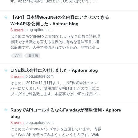
す。ApacheからPDFBoxというOSSが出ていて、
趣味でいくつかの場所で登壇しました。下に資料を貼
version 2.0から日本語にも対応したそうなのでこちら
っておきます。Apitoreとしての活動は抑えめになって
を使います。 ライブラリ Mavenから以下のライブラ
いますが、「誰でも簡単
【API】日本語WordNetの全内容にアクセスできる
リを取得します。pdfbox-toolsはpdfboxでよく使うケ
ースをパッケージ化したものです。bcprov-jdk15onは
WebAPIを公開した - Apitore blog
pdfboxで古いPDFファイルを入力したときにエラーが
6
users
blog.apitore.com
出たので追加しました。 <dependency>
はじめに WordNetをご存知でしょうか？自然言語処理
<groupId>org.apache.pdfbox</groupId>
界隈では常識とも言える世界的に有名な意味辞書／概
<artifactId>pdfbox</artifactId>
念辞書です。人手で整備されているため、非常に高品
<version>2.0.3</version> </dependency>
質です。最後の更新が2010年（？）なのでそこが残念
API
日本語
<dependency> <groupId>org.apache.p
ですが、まだまだ使えます。今回のWebAPIは、開発
者や専門家向けにWordNetの全内容にアクセスできる
WebAPIにしました。 API 概念辞書 ～WordNetが簡単
LINE株式会社に入社しました - Apitore blog
に使える～ 概念辞書 ～WordNet 完全版～ サンプルコ
3
users
blog.apitore.com
ード Java 解説 WordNetの公式ページはこちらです。
はじめに 2017年11月1日より、LINE株式会社のメン
商用利用可能です。 日本語ワードネットに収録された
バーになりました。試用期間が明けましたので正式に
synset数や単語数、語義数は次のとおりです。名詞、
ブログでご報告致します。本記事ではLINEの採用プロ
動詞、形容詞／形容動詞、副詞が対象です。 57,238
セスや私の担当や職場について軽く触れたいと思いま
概念 (synset数) 93,834 words 語 158058 語義 (synset
す。LINEにおける私の職種はSoftware engineerで担
と単語のペア) 135,692 定義文 48,276
RubyでAPIコールするならFaradayが簡単便利 - Apitore
当はスマートスピーカーClovaです。 採用プロセス
LINE以外の転職活動については先日の投稿をご覧くだ
blog
さい。 LINEはLinkedIn経由のエージェントの紹介でし
3
users
blog.apitore.com
た。私はチャットもゲームもあまりやらないので、正
はじめに Apitoreのハンズオンを企画しています。内容
直なことを言うと最初はLINEに全く興味がありません
は「Web APIを使ってみよう」というものです。Web