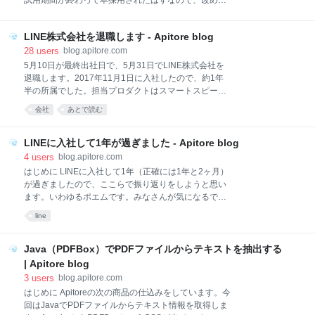
試用期間が終わって本採用されたはずなので、改めて
[embed]https://youtu.be/EIknYR6SOyc[/embed] 解説
入社エントリを書きたいと思います。なお、本エント
動画の要点だけ解説します。 前置き ABEJA Platform
リは個人の見解であり、会社の許可を得ていない
にはJupyter Notebookの機能がありま
LINE株式会社を退職します - Apitore blog
（！？）ことをご了承ください。 関連記事 富士ゼロッ
クスを退職しました LinkedInを使って転職活動した話
28
users
blog.apitore.com
Facebook Japanの採用面接を受けた話（不合格）
5月10日が最終出社日で、5月31日でLINE株式会社を
LINE株式会社に入社しました LINE株式会社を退職し
退職します。2017年11月1日に入社したので、約1年
ます 担当業務について 担当プロダクトはABEJA
半の所属でした。担当プロダクトはスマートスピーカ
Platformです。ABEJA PlatformはMLOps as a Service
ーのClovaで、担当は主に機械学習配信基盤である
会社
あとで読む
（だと個人的に定義） で、機械学習に関わるワークフ
Rekcurdのプロジェクトリードでした。 LINEでやった
ロー/パイプラインをサポートするサービスです。機械
こと 1年の振り返りブログがあるのでそちらを参照し
学習の実運用では、「データ収集」「アノテーショ
てください。入社初期はNLUというClovaの自然言語
LINEに入社して1年が過ぎました - Apitore blog
ン」「学習」「品質保証」「配信」のタスクと
理解の開発をしていました。その後はRekcurdという
4
users
blog.apitore.com
機械学習配信基盤まわりの整理と支援のためのプロジ
はじめに LINEに入社して1年（正確には1年と2ヶ月）
ェクトをリードしていました。ちなみに年収は在籍中
が過ぎましたので、ここらで振り返りをしようと思い
に年俸で10%アップしましたし、インセンティブやス
ます。いわゆるポエムです。みなさんが気になるであ
トックオプション（正確にはRSU）を入れると・・・
ろう前職（富士ゼロックス）との違いやLINEでの働き
line
前職からものすごく増えました。LINEすごい。 ソフト
方を書き綴ってみたいと思います。 LINEに来てからや
ウェアエンジニアにとってのLINEについて 前職は富士
ったこと LINEではClovaのソフトウェアエンジニアを
ゼロックスというコピー機の会社で、新卒入社して研
しています。担当は主にNLU (Natural Language
Java（PDFBox）でPDFファイルからテキストを抽出する
究職として働いていまし
Understanding、言語理解) と機械学習モジュールの運
| Apitore blog
用 (Rekcurd) です。担当しているRekcurdは
3
users
blog.apitore.com
Kubernetes上で動作する機械学習モジュールの運用の
はじめに Apitoreの次の商品の仕込みをしています。今
ためのソフトウェア群で、LINE Clovaのほぼ全ての機
回はJavaでPDFファイルからテキスト情報を取得しま
械学習モジュールをRekcurdで運用しています。あと