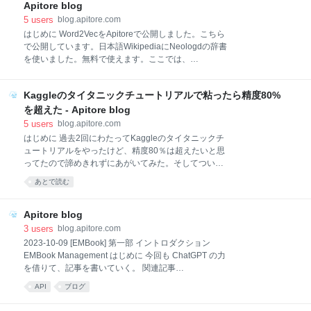
【API】ニ
NEWSは文字通りAPIのニュースだ。毎日最低１件は
Apitore blog
記事が投稿されている。 トップ画面からもわかるが、
5
users
blog.apitore.com
記事はカテゴライズされ検索しやすくなっている。投
はじめに Word2VecをApitoreで公開しました。こちら
稿されている記事をざっと調べたが 企業のニュース１
で公開しています。日本語WikipediaにNeologdの辞書
（○○に支店作りましたよとか、□□が△△を採用しまし
を使いました。無料で使えます。ここでは、
たよとか） 企業のニュース２（API関係、同種類のAPI
Word2Vecでどんなことができるかをご紹介します。
を比較したとか） Program
サンプルコード Java Ruby AppleScript（ぴよまる様,
Kaggleのタイタニックチュートリアルで粘ったら精度80%
v1） AppleScript（ぴよまる様, v2） API Word2Vec
WebAPI 特徴 今回公開したWord2Vecは、日本語
を超えた - Apitore blog
WikipediaをKuromoji+Neologdで形態素解析したもの
5
users
blog.apitore.com
を学習データに使っています。Neologdを用いている
はじめに 過去2回にわたってKaggleのタイタニックチ
ので、最近の単語（e.g. 「とある魔術の禁書目録」）
ュートリアルをやったけど、精度80％は超えたいと思
も扱えるのがおもしろいところです。 公開したAPIは
ってたので諦めきれずにあがいてみた。そしてついに
以下の４つです。それぞれ特徴を見ていきましょう。
80％を超えたので記事にする。精度80.9％で2016年7
あとで読む
Distance Analogy Similarity WordVector Di
月5日現在で366位/4430人中となった。 【過去の記
事】 Kaggleで流行中のXgboostを使ってみた Kaggle
チュートリアル：タイタニックタスクに参加する
Apitore blog
Kaggleのタイタニックチュートリアルで色々もがいて
3
users
blog.apitore.com
みた やったこと ひとことで言うと、オーバーフィッテ
2023-10-09 [EMBook] 第一部 イントロダクション
ィングを疑って、学習データを間引いた。 そもそも、
EMBook Management はじめに 今回も ChatGPT の力
生データ眺めてみていて、どうも同じようなデータで
を借りて、記事を書いていく。 関連記事
正負が反対のものが多い印象だった。例えば、
blog.apitore.com #Management #engineering
API
ブログ
SibSp=0かつParch=0かつSex=maleかつPclass=3で見
management 2023-10-08 [EMBook] （仕切り直し）よ
てみると、264人中32人が生存している。32人と232
り良いエンジニアリングマネージャーになるために