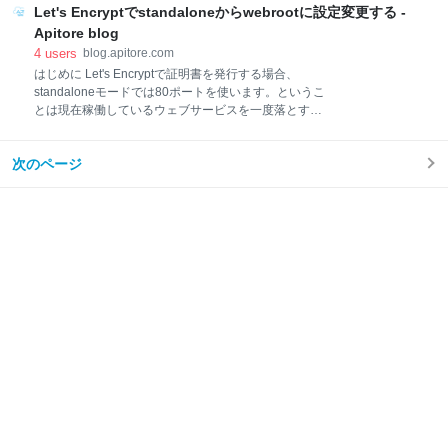
人の生死が別れた理由を年齢で見比べてみる
EMBook EMBook Management 前回までの活動
Let's Encryptでstandaloneからwebrootに設定変更する -
blog.apitore.com blog.apitore.com なぜ仕切り直すの
Apitore blog
か？ ChatGPTを使う場合、英語の方が精度が良いとい
4
users
blog.apitore.com
うことを思い出したから。 新しい目次 ということで、
はじめに Let's Encryptで証明書を発行する場合、
ChatGPTに聞いてみた。 Q. Could you help me to
standaloneモードでは80ポートを使います。というこ
write a book titled "How to be… #Man
とは現在稼働しているウェブサービスを一度落とす必
要があり、運用上の問題があります。そこでwebroot
モードを使い、稼働中のサービスを落とさずにSSL証
次のページ
明書の発行および更新をしたいと思います。 Let's
Encryptでイチからwebrootモードを使う場合 まだLet's
Encryptを使ったことがない場合は以下のようにやりま
す。ちなみに2016年8月時点での最新のやり方は
certbotを使うことが推奨されています。使い方は今ま
でのLet's Encryptとほぼ同じです。違う点はcertbotは
実行するときに最新版チェック＆アップデートを勝手
にやってくれることです。当然、自動アップデートは
自分でオフに出来ます。certbotは各OS毎にインストー
ルおよび使い方の説