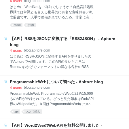
セストークンを使ってリクエストを投げるだけです。
4
users
blog.apitore.com
ここではSwaggerUIからの使い方を解説します。アク
はじめに WordNetをご存知でしょうか？自然言語処理
セストークンはあらかじめ発行しておいてください。
界隈では常識とも言える世界的に有名な意味辞書／概
こちらにアクセスします。ポチポチPOSTの概要をク
念辞書です。人手で整備されているため、非常に高品
リックしていれば、下図のような形で展開されるはず
質です。最後の更新が2010年（？）なのでそこが残念
word
技術
です。 続いて、access_tokenにアクセストークンを入
ですが、まだまだ使えます。今回のWebAPIは
力します。reqの部分に解析したいテキストを代入しま
WordNetの複雑性を廃して、とてもシンプルに使える
す。下図のような形です。 実行すれば形態素解析結果
ようにしました。 API 概念辞書 ～WordNetが簡単に使
【API】RSSをJSONに変換する「RSS2JSON」 - Apitore
を取得できます
える～ サンプルコード Java 解説 WordNetの公式ペー
blog
ジはこちらです。商用利用可能です。日本語版はNICT
4
users
blog.apitore.com
が監修しています。 国立研究開発法人情報通信研究機
はじめに RSSをJSONに変換するAPIを作りましたの
構（NICT）では、大規模かつどなたでもご入手いただ
でApitoreで公開します。このAPIの良いところは
ける日本語の意味辞書を開発することを目的とし、
Romeのおかげでフォーマットの異なる各社のRSSフ
2006年から日本語ワードネットの開発を進めて参りま
ィード（RSS0.9、RSS1.0、RSS2.0、Atomなど）を
した。その後2009年2月に 日本語ワードネット0.9版
統一的なJSONで扱える点です。RSSフィードは良い
をまず公開いたしました。 日本語ワードネットは、プ
ProgrammableWebについて調べた - Apitore blog
情報源なので、このAPIをうまく使えばおもしろい
リンスト
mashup作れそうです。今回はこのAPIの紹介です。
4
users
blog.apitore.com
API RSS2JSON サンプルコード Javaサンプル 関連記
ProgrammableWeb ProgrammableWebには約15,000
事 JavaでRSSをパースするためにRomeを使ってみた
ものAPIが登録されている。ざっと見た印象はWebAPI
【API】RSSをJSONに変換する「RSS2JSON」
界のWikipediaだ。今回はProgrammableWebについて
【API】2ちゃんまとめ ごちゃまぜフィード 【API】ブ
調べてみた。ちなみにサイトは英語である。 トップ画
api
あとで読む
ログ ごちゃまぜフィード 【API】証券情報サイト ごち
面を見ればわかるが、ProgrammableWebには3つのコ
ゃまぜフィード 【API】デザイン系サイト ごちゃまぜ
ンテンツがある。 API NEWS API DIRECTORY API
フィード 【API】ゲーム情報 ごちゃまぜフィード
UNIVERSITY それぞれ見ていこう。 API NEWS API
【API】Word2VecのWebAPIを無料公開しました -