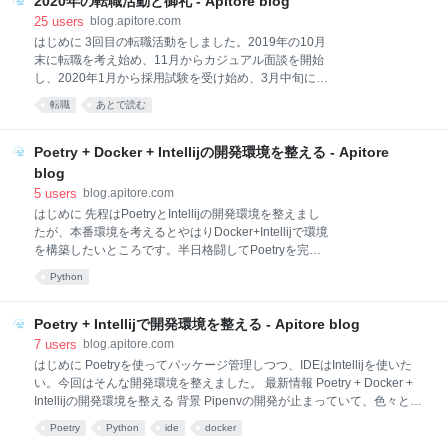
んな企業です。Teslaも同様だと思いますが、自動
2020年の転職活動と御礼 - Apitore blog
事をやりました。 最終出社恒例のやつ
pic.twitter.com/KtiP4DlhjH— Keigo Hattori (@keigohtr)
25
users
blog.apitore.com
May 16, 2020 関連記事 株式会社ABEJAに入社しまし
はじめに 3回目の転職活動をしました。2019年の10月
た ABEJA PlatformのJupyter Notebookから機械学習
末に転職を考え始め、11月からカジュアル面談を開始
Jobをたくさん投げる方法 ABEJA Platformで学習済み
し、2020年1月から採用試験を受け始め、3月中旬に転
の機械学習モデルを管理する方法 LINE株式会社を退職
職活動を終えました。本記事は、今回の転職活動で私
転職
あとで読む
します LINE株式会社に入社しました 富士ゼロックス
が大事にした点や実際に受けた企業、お世話になった
を退職しました ABEJAでやったこと 在籍は１年
方々に感謝などを書きたいと思います。 今回の転職活
動のスタイル エージェントは使いませんでした。基本
Poetry + Docker + Intellijの開発環境を整える - Apitore
的にカジュアル面談のお誘いを全部受けるスタイルを
blog
取りました。知人や友人のリファラルがあれば全部受
5
users
blog.apitore.com
けましたし、LinkedInとTwitterでのお誘いも全部受け
はじめに 先程はPoetryとIntellijの開発環境を整えまし
ました。自分からも数社カジュアル面談をお願いしま
たが、本番環境を考えるとやはりDocker+Intellijで環境
した。転職活動の終盤は工数がカツカツだったのでお
を構築したいところです。半日格闘してPoetryを完全
誘いをお断りすることもありました。今回カジュアル
に理解したので、Poetry + Docker + Intellijの環境がで
面談を積極的にやったおかげで、これまで接点がなか
Python
きました。 関連記事 PoetryとIntellijの開発環境 前提条
った企業様とも知り合うことが出来ました。カジュア
件 Poetry 1.0.5 Poetryでライブラリ管理を既にしてい
ル面談は合計10社ほど実施しました。ご協力頂
る Dockerを既に使っている Intellijを使っている Intellij
Poetry + Intellijで開発環境を整える - Apitore blog
からDocker経由でPoetryと仲良くなる方法 要するにこ
7
users
blog.apitore.com
れだけ。これで仮想環境を作ることなく、build-inの
はじめに Poetryを使ってパッケージ管理しつつ、IDEはIntellijを使いた
pythonにパッケージインストールをしてくれます。 $
い。今回はそんな開発環境を整えました。 最新情報 Poetry + Docker +
poetry config virtualenvs.create false Dockerfile せっ
Intellijの開発環境を整える 背景 Pipenvの開発が止まっていて、色々とパ
かくなのでDockerfileからや
ッケージ管理がうまくいかなくなってきたことがあり、メンバーが
Poetry
Python
ide
docker
Poetryに移行しました。それに伴い、現状の私の開発環境