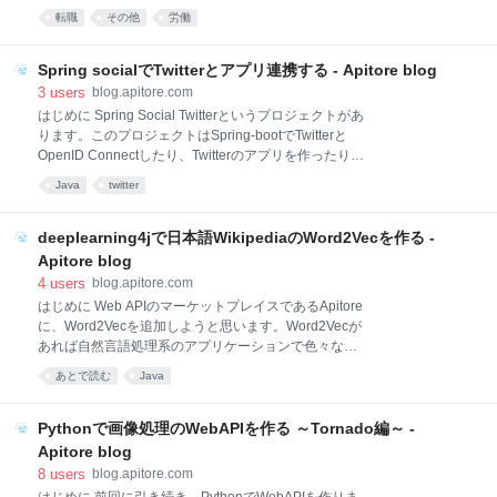
初は日本のコンサルの求人ばかりが入ってきました。
ので、起業による退職ではありません。Apitoreの起業
転職
その他
労働
私はコンサルには興味がなかったので興味がない旨を
を期待してくださった方、もうしばらくお待ち下さ
所々に記載していたのですが、関係なく連絡が続きま
い。10月はOneJAPANハッカソン関係でCEATECに出
した。年収も今よりだいぶ下がる形で、「俺って魅力
展しつつ、引っ越しつつ、家族との団欒を楽しみつ
Spring socialでTwitterとアプリ連携する - Apitore blog
ないのか？」と正直へこみました。また、海外からは
つ、Apitore関係をがっつりやりつつ、のんびりしま
3
users
blog.apitore.com
求人が来
す。今回のエントリーは、富士ゼロックス時代の振り
はじめに Spring Social Twitterというプロジェクトがあ
返りをしようと思います。転職先の話はしませんので
ります。このプロジェクトはSpring-bootでTwitterと
ご了承ください。ウィッシュリストも公開しているの
OpenID Connectしたり、Twitterのアプリを作ったりす
で、誰かなんかちょーだい！ これまで（富士ゼロック
るときに使える便利なライブラリです。今回はこちら
Java
twitter
ス社員として） 自然言語処理研究者（2009年～2014
のプロジェクトを使って、Twitterとアプリ連携をして
年） 2009年4月に富士ゼロックスに新卒で入社し、
みます。 「はじめに」の補足 Janetterなどのツイッタ
2014年12月までは自然言語処理の研究チームに居まし
ークライアントでやれることは全部できるようになり
deeplearning4jで日本語WikipediaのWord2Vecを作る -
た。在籍時は実にたくさんのプロ
ます。プロセスとしては、ユーザーにアプリを認可
Apitore blog
（Oauth1.0）してもらいアクセストークンを発行しま
4
users
blog.apitore.com
す。このアクセストークンを使って、ユーザーのアカ
はじめに Web APIのマーケットプレイスであるApitore
ウントでツイートを投稿したり、ツイートを収集した
に、Word2Vecを追加しようと思います。Word2Vecが
りします。今回は以前投稿した、Spring Securityに
あれば自然言語処理系のアプリケーションで色々な拡
FacebookでOpenID Connectする方法、とは違って
がりが出てきます。その話はAPIを公開したときにす
OpenID Connectするわけではありません。
あとで読む
Java
るとして、今回はJavaでWord2Vecを実装するノウハ
ウを公開します。JavaでWord2Vecを作るなら、本家
のGoogleでもオススメしているdeeplearning4jを使う
Pythonで画像処理のWebAPIを作る ～Tornado編～ -
と簡単です。内蔵している形態素解析機能はスペース
Apitore blog
区切りなので、日本語形態素解析器のKuromojiを使い
8
users
blog.apitore.com
ます。 WikipediaのDumpの取得 2016/9/15時点の