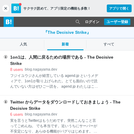
サクサク読めて、
アプリ限定の機能も多数！
アプリで開く
c
l
o
ログイン
ユーザー登録
s
e
『The Decisive Strike』
人気
新着
すべて
1on1は、人間に戻るための場所である - The Decisive
Strike
8
users
blog.nagayama.dev
フジイユウジさんが経営している agend.jp というメデ
ィアで、1on1が取り上げられた。とても面白いので読
んでいない方はぜひご一読を。 agend.jp わたしはこの
記事のインタビュアーであるフジイさんと 1on1 を定
期的にしているので、自然とこの記事の話になった。
Twitter からデータをダウンロードしておきましょう - The
わたしも部下としてあるいは上司として 10 年以上
1on1 をやり続けているので、この件について臆見を
Decisive Strike
述べるとすれば、それは「1on1は、お互いに人間に戻
6
users
blog.nagayama.dev
るための場所である」というものだ。 資本主義が生み
実を言うとTwitterはもうだめです。突然こんなこと言
出した制度である会社で働いている我々は可換的存在
ってごめんね。 でも本当です。近いうちにサーバーが
である。別にこの仕事それ自体はわたしでなければで
不安定になり、あらゆる機能がバグりはじめます。 そ