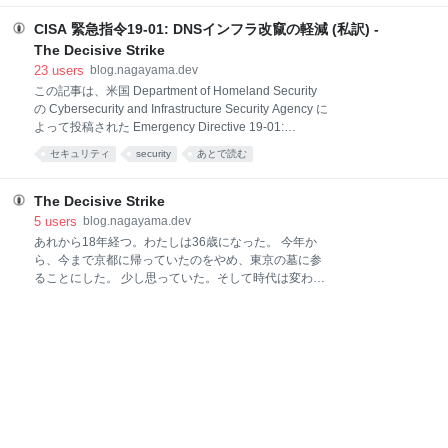
人生
日本
政治
トの改善点を見出したり、アウトリーチを行ったり
立ち上げました。自分、長山一石が代表取締役社長 /
と、様々なプロジェクトに興味のままに関わっていま
CISA 緊急指令19-01: DNSインフラ改竄の軽減 (私訳) -
Chief
した。ちょうど今日退職したので、入社エントリのビ
The Decisive Strike
ッグウェーブのついでに、自分が Google で何をして
23
users
blog.nagayama.dev
いたのかをまとめておこうと思います。 そもそも、な
この記事は、米国 Department of Homeland Security
ぜ Google に入社したのか 2011 年当時、わたしはイ
の Cybersecurity and Infrastructure Security Agency に
ギリスの London School of Economics and Political
よって投稿された Emergency Directive 19-01:
Science (通称 LSE) という大学で、社会人類学の修士
Mitigate DNS Infrastructure Tampering の私訳である。
号を取得している最中でした。先行研究を読んだり論
セキュリティ
security
あとで読む
正確性は保証しない。 このページは、国土安全保障省
文を書い
Cybersecurity and Infrastructure Security Agency の緊
急指令 19-01 『DNSインフラ改竄の軽減』の電脳網版
The Decisive Strike
である。また、長官によるブログポストも参考にされ
5
users
blog.nagayama.dev
たい。 44 U.S.C. 3553 (h) 項によって、国土安全保障
あれから18年経つ。わたしは36歳になった。 今年か
省は、ある政府機関の情報セキュリティに対して明確
ら、今まで京都に帰っていたのをやめ、東京の墓に参
な脅威を呈する、既知のあるいは十分に疑わしい情報
ることにした。 少し思っていた。そして時代は変わる
セキュリティ上の脅威、脆弱
んじゃないかって。あの日に囚われることから解放さ
れるんじゃないかって。 昔は、いつか父の死を乗り越
えることはできるだろうって思ってた。 新しい時代を
迎えて、父の死は過去のものになって、そして前を向
いて生きていくことができるって思ってた。 でも残念
ながらそうではなかった。 父の死は今でも昨日のこと
のようだ。 今でも冗談であって欲しいって思ってる。
今でもひょっこり帰ってきて欲しいって思ってる。 な
んだカズ、お前本当に俺が死んだと思ってたのか？俺