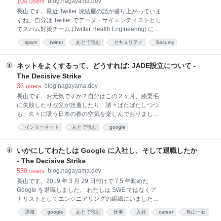
104
users
blog.nagayama.dev
です。労働者の庇護が日本ほど手厚くないアメリカで
長山です。最近 Twitter 凍結屋の話が盛り上がっていま
も、訴訟が起こっています。戦いましょう。 今日解雇
すね。自分は Twitter でデータ・サイエンティストとし
された Twitter 日本法人社員も不当解雇として法廷で争
てスパム対策チーム (Twitter Health Engineering) に在
って欲しい。整理解雇要件を満たすのは難しいはず。
籍していたことがあるので、少しこの件に関連して、
https://t.co/mscQURXi70
spam
twitter
あとで読む
セキュリティ
Security
スパム対策の苦労について書いておきたいと思いま
webサービス
web
す。 ここでしている話は基本的に「プラットフォーム
のスパム対策における一般論」であって、Twitter 的に
ネットをよくするって、どうすれば: JADE設立について -
Confidential な話はしていません。自分は Google
The Decisive Strike
Search、Google Play のスパム対策チームにも在籍し
36
users
blog.nagayama.dev
たことがあるので、大規模プラットフォームにおける
長山です。お元気ですか？自分はこの２ヶ月、膝栗毛
スパム対策という観点で書いておきたいと思います。
に失敗したり叔父が急逝したり、諸々ばたばたしつつ
今北産業 スパム対策は結構難しく、報われない仕事。
も、久々に吸う日本の春の空気を楽しんでおりまし
陰謀論的に語られることが多いが、単に難しい仕事に
た。これからも日本に住むことを楽しみにしていま
能力が追いついていないだけ。 一般ユーザーは、被害
インターネット
あとで読む
google
す。住みなれし花のみやこの初雪をことしは見むと思
に遭ったら積
ふたのしさ、という想いです。 Google を退職したこ
とは既に前のエントリで書きました。その中で書いた
いかにしてわたしは Google に入社し、そして退職したか
「これからやること」リストの中で、回顧録のこと、
- The Decisive Strike
ミルクハニーのこと、膝栗毛のことは既に色々動いて
539
users
blog.nagayama.dev
いますし、ひょっとしたら Twitter などでフォローして
長山です。2019 年 3 月 29 日付けで 7.5 年勤めた
くれたいた方もいらっしゃるかもしれません。ただ、
Google を退職しました。 わたしは SWE ではなくア
「インターネットをよくする」ということに関して
ナリストとしてエンジニアリングの組織にいました。
は、リストの中で唯一具体性のないものとして浮いて
検索や Play といったプロダクトで、スパム対策の戦略
いる状態になっていました。 それをきちんと具体性の
退職
google
あとで読む
仕事
入社
career
長山一石
やフィルタを作ったり、データ分析を通じてプロダク
ある形で実現するため、株式会社JADEという会社を