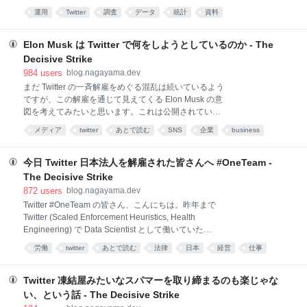
きないものではない。仕事というものはマクロで見れ
れが終わりの合図です。 実際どうなるかはわかりませ
運用
Twitter
調査
データ
統計
資料
ば資本主義においては半ば自然と発生するものだ。わ
んが、SREチームが大幅縮小され、解雇されずに残っ
たしが充しているニッチは、わたしがいなくともいず
ていた、Trust & Safety チームの実質的トップ、 Yoel
れ誰かが埋めるだろう。われわれは仕事という文脈に
Roth が離職しました。他にも運用系のチームが解雇や
Elon Musk は Twitter で何をしようとしているのか - The
おいては人間ではなく単なるその運
離職によって縮小の一途を辿っているようです。 前の
Decisive Strike
ブログポストにも「エンジニアリング企業へ」と書き
984
users
blog.nagayama.dev
ました。さらに言えば、Elonが目指しているのは迅速
まだ Twitter の一斉解雇をめぐる混乱は続いているよう
な「Dev」、つまり「機能の新規開発」であって、極
ですが、この解雇を通じて見えてくる Elon Musk の意
端な「Ops」、運用の軽視があるようです。なので、
図を考えてみたいと思います。これは公開されている
「Elonが欲しいと思ったアイデアを迅速にリリースす
情報に基づく長山個人の推測に基づいた分析であっ
る」ことは引き続き行われますが、いわゆる
メディア
twitter
あとで読む
SNS
企業
business
て、正しさはいっさい保証されていません。 個人的な
「Reliability」目線での運用にはほぼコストが割かれな
インターネット
広告
technology
ビジネス
所感としては以下です。 まず第一に、Musk は、
いことが予測さ
Twitter をメディア企業からエンジニアリング企業へと
今日 Twitter 日本法人を解雇された皆さんへ #OneTeam -
変質させようとしているんじゃないかと考えていま
The Decisive Strike
す。これは、「どの部署がレイオフ対象になったか」
872
users
blog.nagayama.dev
から見えてくることです。TechCrunch の記事によれ
Twitter #OneTeam の皆さん、こんにちは。昨年まで
ば、米国でレイオフ対象になった主要なチームは、ア
Twitter (Scaled Enforcement Heuristics, Health
クセシビリティ、機械学習倫理 (META: ML Ethics,
Engineering) で Data Scientist として働いていた
Transparency & Accountability)、人権、キュレーショ
Kazushi と言います。 Elon Musk によって解雇された
ン、PR (Comms)、SRE (Site Reliability Eng) な
労働
twitter
あとで読む
法律
日本
経営
仕事
皆さん、おつかれさまでした。これから転職先を探す
企業
司法
退職
方もいらっしゃると思います。しかしその前に、まだ
自分以外にこの点について公に言及されている方がい
Twitter 凍結屋みたいなスパマーを取り締まるのも楽じゃな
らっしゃらないようなので、簡単にブログに書いてお
い、という話 - The Decisive Strike
きます。これは不当解雇であり、法廷で争うべきこと