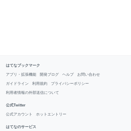
は長山だぞ、そんな簡単に死ぬわけなかろう、って言
って欲しいって思ってる。 そんなことがあるはずもな
いのに。 わたしには、父の死を乗り換えることはでき
なかった。 一生このトラウマを抱えて生きていくしか
ないの
はてなブックマーク
アプリ・拡張機能
開発ブログ
ヘルプ
お問い合わせ
ガイドライン
利用規約
プライバシーポリシー
利用者情報の外部送信について
公式Twitter
公式アカウント
ホットエントリー
はてなのサービス