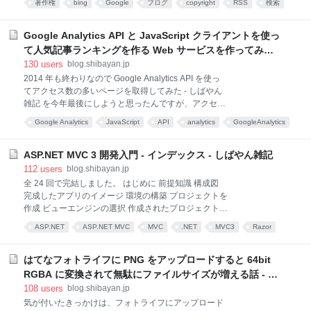
を稼ぐことは全く考えておらず「はてなブログ Pro 代
著作権
bing
Google
ブログ
copyright
RSS
検索
どBingでは出るみたい— kkamegawa (@kkamegawa)
が出ればいいなー」ぐらいの考
セキュリティ
DMCA
seo
2015年7月1日 かなりめんどくさいと思ったんです
が、やられっぱなしも嫌なので時間をかけて対応して
Google Analytics API と JavaScript クライアントを使っ
みました。 現状を把握する パクってるサイトを見たと
て人気記事ランキングを作る Web サービスを作ってみた -
ころ fullrss.net というサービスを使って、全文を取得
しばやん雑記
130
users
blog.shibayan.jp
して WordPress に自動で記事にするという仕組みにな
2014 年も終わりなので Google Analytics API を使っ
っているっぽいです。fullrss.net 自体、正直評判は良
てアクセス数の多いページを取得してみた - しばやん
くなさそうな感じです。 どのくらいの記事がパクられ
雑記 を今年最後にしようと思ったんですが、アクセス
ているのか調べるために、適当にスクリプトを書いて
数の多い記事の情報を JavaScript と OAuth 2 でも取れ
調べてみたところ、その当時で 101 記事が無断で全文
Google Analytics
JavaScript
API
analytics
GoogleAnalytics
るのではないかと思ったので、実際にサービス化して
google
**
OAuth
***
Googleアナリティクス
みました。 2023 年の人気記事ランキング生成 使い方
は単純で、OAuth 2 でログインしてドロップダウンか
ASP.NET MVC 3 開発入門 - インデックス - しばやん雑記
ら取得したい Web プロパティを選択し、生成ボタン
112
users
blog.shibayan.jp
をクリックするだけで終わりです。 数秒後には実行結
全 24 回で完結しました。 はじめに 前提知識 構成図
果がはてな記法、HTML、Markdown で出力されるの
完成したアプリのイメージ 環境の構築 プロジェクトを
で、適当に再利用してください。 実装の話 Google
作成 ビューエンジンの選択 作成されたプロジェクトを
API を JavaScript から使う場合にはライブラリを読み
確認 サーバ側のロジックを開発 モデルをコードファー
ASP.NET
ASP.NET MVC
MVC
.NET
MVC3
Razor
込みます。API キーにだけ注意。 <script> var apiKey
ストで作成 リポジトリパターンを適用する コントロー
= '公開 API へのアクセス
開発
ASP
プログラミング
Tutorial
ラの追加 コントローラの実装 アクションの追加 強力
なモデルバインダ アクションの実装 動画アップロード
はてなフォトライフに PNG をアップロードすると 64bit
の実装 クライアント側のロジックを開発 ビューの作成
RGBA に変換されて無駄にファイルサイズが増える話 - し
Razor の文法 ビューの実装 Details アクション Create,
ばやん雑記
108
users
blog.shibayan.jp
Edit アクション Delete, Index アクション HTML ヘル
気が付いたきっかけは、フォトライフにアップロード
パーを活用 タグ・コメント登録を実装する クライアン