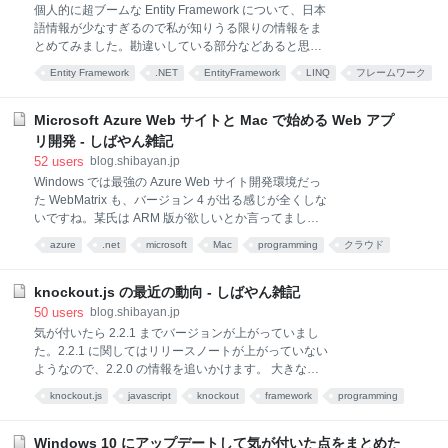
セスするコードを書くと、見事に例外が投げられま
個人的に超ブームな Entity Framework について、日本
す。 SSL 3.0 は無効化されているので、チャネルを作
語情報が少なすぎるので私が知りうる限りの情報をま
れないのは当たり前と言えば当たり前です。 ちなみに
とめてみました。勘違いしている部分などあると思う
SecurityProtocolType.Ssl3 以外を指定している場合に
ので、コメントで突っ込んでもらえるとありがたいで
Entity Framework
.NET
EntityFramework
LINQ
フレームワーク
は成功します。 当然ながら、何も指定してい
す。 Entity Framework とは .NET Framework 3.5 SP1
C#
データベース
で追加された新しいデータアクセステクノロジです。
正式には ADO.NET Entity Framework と言います。 早
Microsoft Azure Web サイトと Mac で始める Web アプ
い話が O/R マッパーなのですが、.NET 3.5 で追加され
リ開発 - しばやん雑記
た LINQ to SQL よりも洗練されたフレームワークとな
52
users
blog.shibayan.jp
っています。特徴としては LINQ to SQL が式木
Windows では最強の Azure Web サイト開発環境だっ
（Expression Trees）から Transact-SQL を生成して
た WebMatrix も、バージョン 4 が出る感じが全くしな
いたのに対して、Entity Framework では Entity SQL と
いですね。某氏は ARM 版が欲しいとか言ってました
呼ばれる SQL ライクなクエリ
が叶いそうにないです。 しかし Microsoft Azure Web
azure
.net
microsoft
Mac
programming
クラウド
サイトのアプリケーションギャラリーと Visual Studio
webservice
php
development
Online "Monaco" を使うことで、WebMatrix に相当す
る機能をブラウザだけで行えるようになりました。な
knockout.js の最近の動向 - しばやん雑記
ので Surface RT / 2 などの ARM マシンでもブラウザ
50
users
blog.shibayan.jp
が動作すれば、簡単にアプリケーションの開発が行え
気が付いたら 2.2.1 までバージョンが上がっていまし
るようになりました。 そこで、今回は Mac だけを使
た。2.2.1 に関してはリリースノートが上がっていない
って開発を行ってみたいと思います。 Azure Web サイ
ようなので、2.2.0 の情報を追いかけます。 大きなと
トの作成 思ったより知られていなかったみたいです
ころでは foreach バインディングを使っている場合、
knockout.js
javascript
knockout
framework
programming
が、Azure の管理ポータルから Web サイトを作成する
ソートで順番を入れ替えた場合に DOM の再生成を行
ときに、ギャラリー
ASP.NET
プログラミング
わないようになっているようです。他にも仮想要素に
対して text バインディングを設定可能になったようで
Windows 10 にアップデートして気が付いた点をまとめた