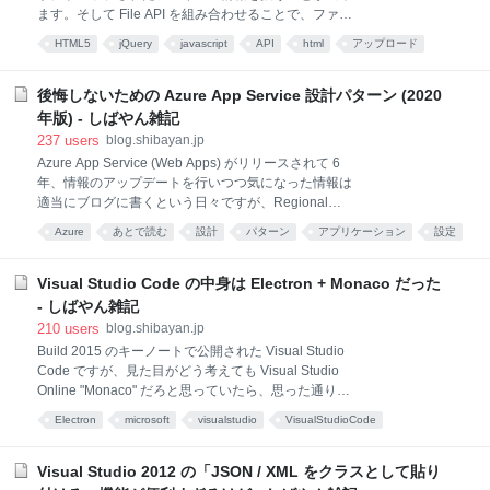
方に感謝しています。 TOP | プロバイダ責任制限法関
ます。そして File API を組み合わせることで、ファイ
連情報Webサイト 著作権関係送信防止措置手続を行う
ルの中身まで扱うことが出来るようになります。 そし
にあたって必要な書類は以下のような感じです。 著作
HTML5
jQuery
javascript
API
html
アップロード
て FormData オブジェクトと XHR を組み合わせるこ
物等の送信を防止する措置の申出について 印鑑証明書
開発
fileapi
file api
web
とでアップロード処理までを実装することが出来ま
（発行日から 3 か月以内、コピー可） 問題
す。完成図はこんな感じです。 今回は JavaScript の処
後悔しないための Azure App Service 設計パターン (2020
理が中心です。jQuery を使っているので追加してくだ
年版) - しばやん雑記
さいね。 $(function () { var uploadFiles = function
237
users
blog.shibayan.jp
(files) { // FormData オブジェクトを用意 var fd = new
Azure App Service (Web Apps) がリリースされて 6
FormData(); // ファイル情報を追加する for (var i = 0; i
年、情報のアップデートを行いつつ気になった情報は
< files.length; i++) { fd.append(
適当にブログに書くという日々ですが、Regional
VNET Integration や Service Endpoins が使えるように
Azure
あとで読む
設計
パターン
アプリケーション
設定
なって設計に大きな変化が出るようになったのでまと
開発
めます。 最近は Microsoft で HackFest を行うことも
多いのですが、App Service をこれから使い始めたい
Visual Studio Code の中身は Electron + Monaco だった
という場合に、失敗しない構成を共有したい、知って
- しばやん雑記
ほしいという意図もあります。多いですが中身は単純
210
users
blog.shibayan.jp
です。 基本設定 64bit Worker は必要な場合のみ利用す
Build 2015 のキーノートで公開された Visual Studio
る FTP / Web Deploy をオフにする Always on を有効
Code ですが、見た目がどう考えても Visual Studio
化する ARR affinity をオフにする HTTP/2 の有効化を
Online "Monaco" だろと思っていたら、思った通り
検討する Health Checks の
Monaco だったようです。 Visual Studio Code - Code
Electron
microsoft
visualstudio
VisualStudioCode
Editing. Redefined 実行環境としては Atom Shell と言
Visual Studio
atom
node.js
editor
windows
Monaco
うか Electron を使っているみたいです。当然ながら中
身は Monaco なので Node.js で書かれています。 イン
Visual Studio 2012 の「JSON / XML をクラスとして貼り
ストールされたディレクトリを見ると、Chromium な