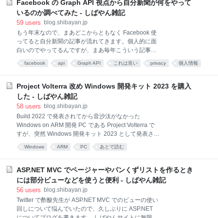
しておきます。このあたりの定義は難しそうです。
Facebook の Graph API 視点から自分新聞が何をやって
MS Azure Cloud Services のデフォルトドメイン
いるのか調べてみた - しばやん雑記
cloudapp[.]net にCNAMEが向いている大量のWebサイ
59
users
blog.shibayan.jp
トが改ざんされているようです。 Googleでの検索結
もう年末なので、まあどこからともなく Facebook 使
果には何れも星評価が付いています。 (1/N)
ってると自分新聞の記事が流れてきます。個人的に面
pic.twitter.com/5kDUZTGPg2— tike (@tiketiketikeke)
白いのでやってるんですが、まあ毎年こういう記事が
2020年7月6日 クラウドサービスにCNAME定義された
上がってきます。 2014年、今年もやってきた自分新
ドメインを狙い
facebook
api
Graph API
これは良い
privacy
個人情報
聞を使っちゃった方へ | ノマサラ日記（ノマド的サラ
webサービス
自分新聞
リーマンの日記） 結局、この記事は「個人情報を抜か
れる！友達の情報も抜かれる！危険！！」としか書い
Project Volterra 改め Windows 開発キット 2023 を購入
てないので、正直なところ中身は無いに等しいです。
した - しばやん雑記
危機感煽ってアフィリエイトに誘導しているように見
58
users
blog.shibayan.jp
えますし。 確かにアプリの情報を確認すると友達リス
Build 2022 で発表されてから音沙汰がなかった
トにアクセスをしていることは確認できます。 必要だ
Windows on ARM 開発 PC である Project Volterra で
からアクセスしているのか、単に情報を収集したいか
すが、突然 Windows 開発キット 2023 として発表され
らアクセスしているのかは区別がつきません。これだ
て、なんと日本でも発売が開始されたので購入しまし
とちょっと心配に思うかもしれませんね。 Facebook
Windows
ARM
PC
あとで読む
た。 こういった開発者向けデバイスが最初から日本で
の Graph API について多少の知識があるので、その視
も発売されるのは珍しい予感です。 日本の Microsoft
点から自分新聞の挙動を調べてみまし
Store では価格を巡って混乱がありましたが、どうせ
ASP.NET MVC でページャーやパンくずリストを作るとき
キャンセルされると分かり切っていたので、正規の料
には部分ビューなどを使うと便利 - しばやん雑記
金になったタイミングで購入したところあっという間
56
users
blog.shibayan.jp
に届きました。 あくまでも開発者向けという扱いにい
Twitter で酢酸先生が ASP.NET MVC でのビューの使い
るので外箱は段ボールそのままでしたが、本体は
回しについて悩んでいたので、久しぶりに ASP.NET
Surface と同様に質感が高く、コンシューマ向けにも
についてブログを書きます。 しばやんサイトに無限ク