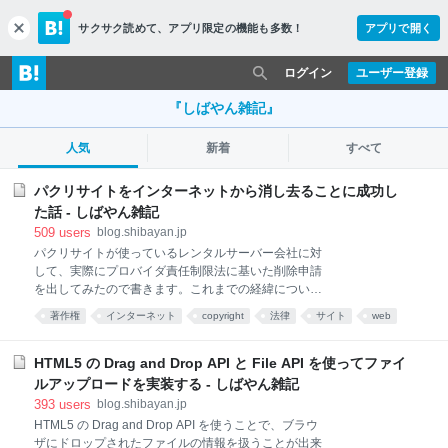
サクサク読めて、
アプリ限定の機能も多数！
アプリで開く
c
l
o
ログイン
ユーザー登録
s
e
『しばやん雑記』
人気
新着
すべて
パクリサイトをインターネットから消し去ることに成功し
た話 - しばやん雑記
509
users
blog.shibayan.jp
パクリサイトが使っているレンタルサーバー会社に対
して、実際にプロバイダ責任制限法に基いた削除申請
を出してみたので書きます。これまでの経緯について
は下の記事を参照してください。 既に DMCA で
著作権
インターネット
copyright
法律
サイト
web
Google / Bing への削除申請は行ってますが、自動で記
ブログ
ネット
あとで読む
blog
事が増えるのが嫌なので行いました。 申請に必要なも
の プロバイダ責任制限法は発信者情報開示や名誉棄
HTML5 の Drag and Drop API と File API を使ってファイ
損・プライバシー関係などいくつか分かれています
ルアップロードを実装する - しばやん雑記
が、今回は著作権関係送信防止措置手続というのを行
393
users
blog.shibayan.jp
いました。とてもめんどくさい話なのに、丁寧に教え
HTML5 の Drag and Drop API を使うことで、ブラウ
ていただいたレンタルサーバー会社のサポート担当の
ザにドロップされたファイルの情報を扱うことが出来