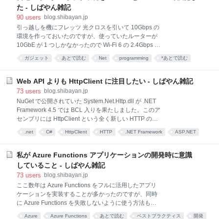
にも個人的に PR を投げている Terraform Provider for
た - しばやん雑記
Azure も Windows 上では一部のテストが通らなくな
90
users
blog.shibayan.jp
っているので、WSL 2 を使わないと難しい状況です。
引っ越しを機にフレッツ 光クロスを引いて 10Gbps の
環境構築系はメモっておかないと後ではまるので、自
環境を作っておいたのですが、使っていたルーターが
分が必要な範囲で手順を残します。 基本的な WSL 2
10GbE が 1 つしかなかったので Wi-Fi 6 の 2.4Gbps 上
環境構築 Visual Studio Cod
限で使わざるを得ませんでした。 Wi-Fi 6 でも周りに
ガジェット
あとで読む
Net
programming
*あとで読む
5GHz が全く飛んでいない場所なので、実測は 1Gbps
超えで良い環境でした。 とはいえ、このエントリで以
下のように希望する Wi-Fi ルーターのスペックを書い
Web API よりも HttpClient に注目したい - しばやん雑記
たのですが、Wi-Fi 6E 解禁のタイミングで発売された
73
users
blog.shibayan.jp
ので買ったという話です。 OCN バーチャルコネクト
NuGet で公開されていた System.Net.Http.dll が .NET
に対応しつつ、10GbE が 2 つ以上付いた Wi-Fi ルータ
Framework 4.5 では BCL 入りを果たしました。このア
ーがこの世に存在していない疑惑がありますが、Wi-Fi
センブリには HttpClient という全く新しい HTTP のク
6E が使えるようになったタイミングで入れ替えを検討
ライアントが入っています。 これって元々は
.net
C#
HttpClient
HTTP
.NET Framework
ASP.NET
しています。 OCN バーチャルコネクトへの対応は日
ASP.NET Web API 向けに HTTP を綺麗にラップした
本メーカーのルーターぐらいになってしまうので、今
プログラミング
API
クラスなんですが、正直なところ WebClient とかそん
回も
なレベルじゃないぐらい高機能で使い勝手がいいんで
私が Azure Functions アプリケーションの開発時に意識
すよ。 REST 対応 HttpClient に用意されている主な
していること - しばやん雑記
HTTP 通信用のメソッドは以下の通りです。 GetAsync
73
users
blog.shibayan.jp
PostAsync PutAsync DeleteAsync はい、見事に HTTP
ここ数年は Azure Functions をフルに活用したアプリ
動詞です。これで RESTful な API でも簡単に叩くこと
ケーションを実装することが多かったのですが、同時
が出来るし、HttpWebRequest で何故か HTTP 動詞を
に Azure Functions を失敗しないように使う方法も分
文字列で指
かってくるので、ここらでちゃんと言語化しておきま
Azure
Azure Functions
あとで読む
ベストプラクティス
開発