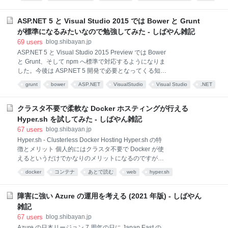
す。 最近は特に Azure Light-up というハッカソンを行
うことが多いのですが、Azure Functions を使う場合
には必ずこの辺りは毎回説明するようにしています。
ASP.NET 5 と Visual Studio 2015 では Bower と Grunt
要するに Azure Functions の利点・特性を理解して賢
が標準になるみたいなので勉強してみた - しばやん雑記
く使いこなそうという話です。 Binding / Trigger で実
69
users
blog.shibayan.jp
現出来ないか考える Function の実装は出来る限り小さ
ASP.NET 5 と Visual Studio 2015 Preview では Bower
く保つ リトライのしやすい実装を重視する 最新の
と Grunt、そして npm へ標準で対応するようになりま
.NET での作法に沿ったコードを書く Graceful
した。今後は ASP.NET 5 開発で必要となってくる知識
Shutdown に対応したコードを書く 機能単位で
になるので、簡単に調べてみました。 既に ASP.NET
Function App プロジェ
grunt
bower
ASP.NET
VisualStudio
Visual Studio
.NET
公式サイトでは Visual Studio 2015 で Bower と Grunt
microsoft
を使う記事が公開されてます。 ASP.NET Core Blazor |
Microsoft Learn これまでは NuGet だけ使っていれば
クラスタ不要で柔軟な Docker ホスティングが行える
解決してましたが、今後は .NET のコンポーネントだ
Hyper.sh を試してみた - しばやん雑記
けが NuGet で提供され、クライアントサイドのコンポ
67
users
blog.shibayan.jp
ーネントは Bower を使うようになるのでしょう。 テ
Hyper.sh - Clusterless Docker Hosting Hyper.sh の特
ンプレートにも Bower / Grunt / npm の設定ファイルが
徴とメリット 個人的にはクラスタ不要で Docker が使
用意されていますが、まずは Bower と Grunt
えるというだけでかなりのメリットになるのですが、
それ以外にもいろいろと特徴とメリットがあったので
docker
コンテナ
あとで読む
web
hyper.sh
少しだけ書いておきます。 Docker と同じコマンド体
系で利用できる Hyper.sh が提供している CLI は
Docker とほぼ同じコマンドが使えるようになっていま
障害に強い Azure の運用を考える (2021 年版) - しばやん
す。具体的には docker を hyper に置き換えるだけで
雑記
使い始めることが出来ます。 # docker の場合 docker
67
users
blog.shibayan.jp
pull shibayan/decode-demo:v5 docker run -d -p 80:80
Azure の日本リージョン 7 周年の日に Japan East の