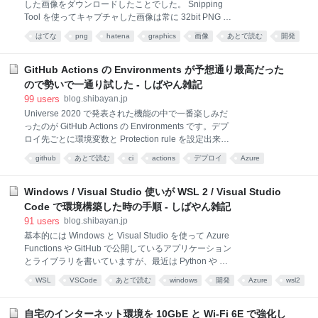
した画像をダウンロードしたことでした。 Snipping
トサイド検証を利用する ローカル環境で動作を確認
Tool を使ってキャプチャした画像は常に 32bit PNG に
IIS 7.5 Express で動作検証 ルーティング定義を確認、
なるので、それを 24bit にしてからアップロードしよ
追加 自動的に作成されたテーブルを確認 ASP.NE
はてな
png
hatena
graphics
画像
あとで読む
開発
うと思い、実際に反映されてるか確認を行いました。
image
service
はてなフォトライフの縮小処理おかしい気がする—
Tatsuro Shibamura (@shibayan) 2017年7月4日
GitHub Actions の Environments が予想通り最高だった
200KB の PNG が 880KB になった— Tatsuro
ので勢いで一通り試した - しばやん雑記
Shibamura (@shibayan) 2017年7月4日 Windows のプ
99
users
blog.shibayan.jp
ロパティを表示すると、何故か 24bit だった画像が
Universe 2020 で発表された機能の中で一番楽しみだ
64bit になってる。そんな仕様あったか— Tatsuro
ったのが GitHub Actions の Environments です。デプ
Shibamura (@shibayan) 2017年7月4日 最初の方は
ロイ先ごとに環境変数と Protection rule を設定出来る
Windows のプロパティ表示に問題があるのか
ようになります。 Azure Pipelines では Approvals and
github
あとで読む
ci
actions
デプロイ
Azure
checks と Environments という同等の機能があります
プログラミング
が、そのまま GitHub にもっていったという感じで
す。予想通り便利でした。 Using environments for
Windows / Visual Studio 使いが WSL 2 / Visual Studio
deployment - GitHub Docs これまで Azure Pipelines
Code で環境構築した時の手順 - しばやん雑記
を使っていて、デプロイに特化した機能があるのはか
91
users
blog.shibayan.jp
なり便利だと実感していたので、Azure Pipelines から
基本的には Windows と Visual Studio を使って Azure
GitHub Actions への移行はこの辺りが実装されるまで
Functions や GitHub で公開しているアプリケーション
は難しいと思っていました。 一通り試し
とライブラリを書いていますが、最近は Python や Go
を書く必要がちょいちょい出てきたので、色々と観念
WSL
VSCode
あとで読む
windows
開発
Azure
wsl2
して WSL 2 の環境を構築して使っています。 特に
Terraform
開発環境
Docker
Python は Azure Functions だと Linux のみ対応となる
ので、Windows 上での開発は難しくなっています。他
自宅のインターネット環境を 10GbE と Wi-Fi 6E で強化し