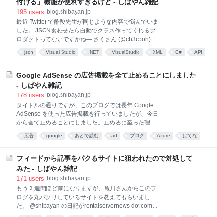
付ける」機能が便利すぎるけど - しばやん雑記
DLL とか出てきます。 最近はアプリケーションも
195
users
blog.shibayan.jp
nupkg 形式で配布するようになったんですね。 基本的
最近 Twitter で酢酸先生が同じような内容で悩んでいま
には Chrome のように起動時にアップデートしていく
した。 JSON食わせたら自動でクラス作ってくれるプ
スタイルのようです。 Windows だけだと思います
ロダクトってないですかね— さくさん (@ch3cooh)
が、インストールすると
2013年7月5日 その度に Visual Studio 2012 で出来る
json
Visual Studio
.NET
VisualStudio
XML
C#
API
よ！と呟いてるんですが、もしかして出ない環境があ
開発
programming
プログラミング
る？ 少なくとも、現時点で最新の Visual Studio 2012
Update 3 をインストール済みの環境では使えるように
Google AdSense の広告掲載を全て止めることにしました
なっているはずです。 すいません、嘘付いていまし
- しばやん雑記
た。Web Essentials 2012 をインストールしておかな
178
users
blog.shibayan.jp
いとメニューが表示されないようです。詳細は最後に
タイトルの通りですが、このブログでは長年 Google
追記しています。 ちなみに自分の環境では以下のよう
AdSense を使った広告掲載を行っていましたが、今日
なメニューが表示されます。 実際に Twitter が提供し
から全て止めることにしました。止めるに至った理由
ている oEmbed API を実行した結果の JSON に対して
はいくつかあるのですが、最近の無茶苦茶な広告の出
試してみます。元になる JSON
広告
google
あとで読む
ad
ブログ
Azure
はてな
し方に嫌気が差したのが一番大きいです。 正直これま
ネット
で自分がブログに AdSense で広告を載せているのだ
から、広告ブロッカーは使わないようにしていたので
フィードから記事をパクるサイトに狙われたので対処して
すが、最近遭遇したページで以下のような広告を食ら
みた - しばやん雑記
ったので使用を決意しました。いったい何のサイトを
171
users
blog.shibayan.jp
開いたのかもわからないぐらいなので酷いですね。 広
もう 3 週間ほど前になりますが、亀川さんからこのブ
告ブロッカーのインストールを決意した瞬間であっ
ログを丸パクリしているサイトを教えてもらいまし
た… pic.twitter.com/tE39ZMxEd2— Tatsuro Shibamura
た。 @shibayan の日記がrentalservernews dot comっ
(@shibayan) 2024年5月1日 元々、このブログでお金
てところで丸パクされてる？Googleではでてこないけ