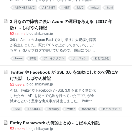
そのまま発売して問題ないレベルだと感じています。
ロールして地獄を味合わせるか…。あ、asp,net mvcで
スペックについては以下の公式ドキュメントに一通り
ASP.NET MVC
ASP.NET
.NET
MVC
twitter
html
複数のページの任意の場所にカスタムコントロールっ
まとまっていました。最新の Win
メモ
microsoft
ていうかdivの塊(ページャーとかパンくずとか)を差し
込みたいんだけど、複数のcshtmlにコピペしてるとメ
3 月なので障害に強い Azure の運用を考える（2017 年
ンテ不能になりそうなので良い方法ない？— さくさん
版） - しばやん雑記
(@ch3cooh) 2014年5月1日 こういったケースの場
53
users
blog.shibayan.jp
合、ASP.NET MVC では部分ビューや子アクション、
3/8 に Azure の Japan East で久し振りに大規模な障害
そして Razor のセクションを使うと便利に書けます。
が発生しました。既に RCA が上がってきていて、ぶ
それぞれ微妙に機能が異なるので分けて説明します。
ちぞう RD がブログで書いているので、原因について
Partial / RenderPartial 別ファイルとして用意されたビ
はそっちを参照で。 2017.03.08 の Azure障害 | ブチザ
ューを指定された位置にレンダリングします。
Azure
障害
アーキテクチャ
リージョン
あとで読む
ッキ そして今年も 3/11 を過ぎたことですし、ちゃん
MvcHtm
とアーキテクチャと運用を最新のサービスや仕組みで
リフレッシュしていかないといけないですね。ちょっ
Twitter や Facebook が SSL 3.0 を無効にしたので死にか
とポエム臭くなってきたけど、割と中身は真面目に。
けた話 - しばやん雑記
さて、障害の継続時間は 2 時間ぐらいでしたが、例に
53
users
blog.shibayan.jp
よって Storage 周りの障害だったため、数多くの
今朝、Twitter や Facebook が SSL 3.0 を素早く無効化
Azure サービスが影響を受けました。障害発生中の
したため、API を使って処理を行っていたアプリが全
Azure Status はこんな感じでした。 Azure の Storage
滅するという悲惨な出来事が発生しました。 Twitter や
はご存知のように Blob / Table / Queue / Disk / File と
Facebook の API を使っている場合、Global.asax.cs
いった、各サービ
SSL
POODLE
security
twitter
facebook
セキュリティ
とかの初期化コードに以下のような設定を書いている
programming
と、接続を確立出来ないので死にます。
ServicePointManager.SecurityProtocol =
Entity Framework の俺的まとめ - しばやん雑記
SecurityProtocolType.Ssl3; 実際に twitter.com へアク
53
users
blog.shibayan.jp