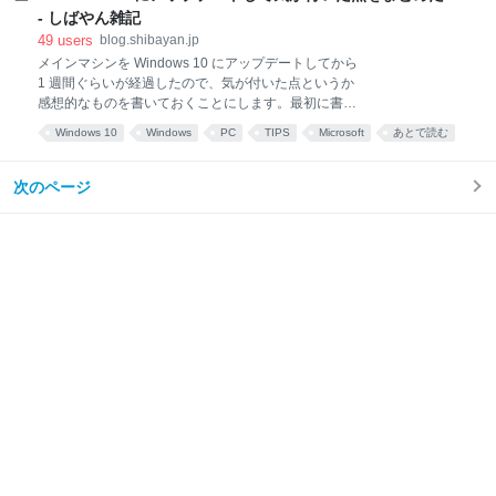
す。 <!-- 今までは親タグが必要だった --> <span data-
- しばやん雑記
bind="text: fullName"></span> <!-- ko 2.2.0 から仮想要
49
users
blog.shibayan.jp
素にバインド可能になった --> <!-- ko text: fullName -->
メインマシンを Windows 10 にアップデートしてから
<!-- /ko --> 個人的には仮想要素が好きなので、この実
1 週間ぐらいが経過したので、気が付いた点というか
装は嬉しいですね。 最近は ASP.NET MVC でも Single
感想的なものを書いておくことにします。最初に書い
Page Applica
ておくと、基本的にはいい感じです。 検索で表示され
Windows 10
Windows
PC
TIPS
Microsoft
あとで読む
ないアプリがある 原因はよくわかってないですが、
まとめ
tool
Windows 8.1 では検索で引っかかっていた Git Shell の
ショートカットが、Windows 10 にしてから引っかか
次のページ
らなくなりました。 GitHub アプリ自体は引っかかる
ので、微妙にインデックスの仕様が変わったのかもし
れません。 普段から検索で Git Shell を使っていたの
で、タスクバーにピン止めしようかと思いましたが、
Git Shell のアイコンはタスクバーにそのままだとピン
止め出来ませんでした。
https://gist.github.com/fabienengels/4978318 検索する
と上の Gis