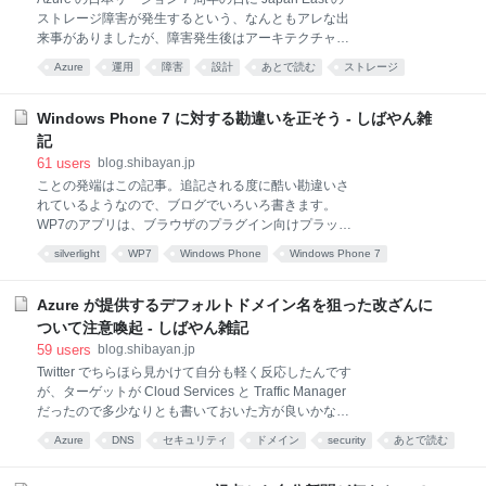
-it shibayan/decode-demo:v5 # hyper の場合 hyper
ストレージ障害が発生するという、なんともアレな出
pull shibayan/decode-de
来事がありましたが、障害発生後はアーキテクチャを
見直すいい機会だと思うので色々書きます。 まだ
Azure
運用
障害
設計
あとで読む
ストレージ
RCA は公開されていないですが、おそらくぶちぞう
トラブル
RD がブログに書くのでリンクを貼ります。 4 年前の
同じような時期にも Japan East で大規模なストレー
Windows Phone 7 に対する勘違いを正そう - しばやん雑
ジ障害が発生したので、同じようなものを書きました
記
が流石にいろいろと進化しているので古さを感じま
61
users
blog.shibayan.jp
す。 今回の障害は影響範囲はさほど大きくなかったよ
ことの発端はこの記事。追記される度に酷い勘違いさ
うで、主に Azure Storage と Virtual Machines がステ
れているようなので、ブログでいろいろ書きます。
ータスには上がってきていました。実際には
WP7のアプリは、ブラウザのプラグイン向けプラット
Application Insights や Log Analytics にも影響があり
フォームであるSilverlight。Silverlightの普及率はまだ
ましたが、Azure Storage は全ての基本なので仕方な
silverlight
WP7
Windows Phone
Windows Phone 7
まだだと思うのですが（Silverlight必須のサイト見たこ
Windows Phone7
mobile
Windows
スマートフォン
.net
とないし）、Silverlight自体は.NET frameworkのサブ
セットとなっているので、Windows向け開発者と言う
Azure が提供するデフォルトドメイン名を狙った改ざんに
非常に広い開発資源の裾野が見込めます。ただ正直、
ついて注意喚起 - しばやん雑記
WMのときも.NETアプリは結構ありましたが、どれも
59
users
blog.shibayan.jp
超もっさりが基本だったので、動作速度は全く期待で
Twitter でちらほら見かけて自分も軽く反応したんです
きそうにありません。 iPhone vs Android vs
が、ターゲットが Cloud Services と Traffic Manager
WindowsPhone7を考える | 無線にゃん この時点で
だったので多少なりとも書いておいた方が良いかなと
Silverlight について誤解されていますね。Windows
思ったので、注意喚起を兼ねて書きます。 今回の件を
Phone 7 の Silverlight は
Azure
DNS
セキュリティ
ドメイン
security
あとで読む
改ざんと書くのは微妙に違う気がしたのですが、元の
通信
*資料
cloud
ツイートは改ざんと表現していたので倣って改ざんと